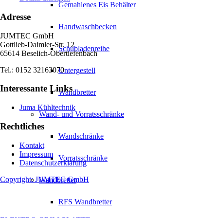
Gemahlenes Eis Behälter
Adresse
Handwaschbecken
JUMTEC GmbH
Gottlieb-Daimler-Str. 12
Schubladenreihe
65614 Beselich-Obertiefenbach
Tel.: 0152 32163070
Untergestell
Interessante Links
Wandbretter
Juma Kühltechnik
Wand- und Vorratsschränke
Rechtliches
Wandschränke
Kontakt
Impressum
Vorratsschränke
Datenschutzerklärung
Copyright: JUMTEC GmbH
Wandbretter
RFS Wandbretter