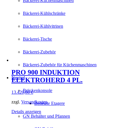
Bäckerei-Küchenmaschinen
Bäckerei-Kühlschränke
Bäckerei-Kühlvitrinen
Bäckerei-Tische
Bäckerei-Zubehör
Bäckerei-Zubehör für Küchenmaschinen
PRO 900 INDUKTION
Neutral
ELEKTROHERD 4 PL.
Brückenkonsole
13.420,00
€
zzgl.
Versandkosten
Beheizte Etagere
Details anzeigen
GN Behälter und Pfannen