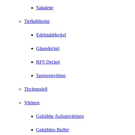
Saladette
Tiefkühltruhe
Edelstahldeckel
Glasedeckel
RFS Deckel
Speiseeisvitrine
Tischmodell
Vitrinen
Gekühlte Aufsatzvitrinen
Gekühltes Buffet