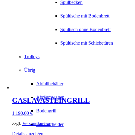
Spülbecken
Spültische mit Bodenbrett
Spültisch ohne Bodenbrett
Spültische mit Schiebetüren
Trolleys
Übrig
Abfallbehälter
Abräumwagen
GASLAVASTEINGRILL
Bodengrill
1.190,00
€
zzgl.
Versandkosten
Fettabscheider
Details anzeigen