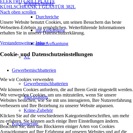
ELEKTRO GRILLPLATTE
Wärmeschränke
KÜHLSCHRANK 1 GLASTÜR 382L
Nach oben scrollen
Durchreiche
Unsere Website benutzt Cookies, um seinen Besuchern das beste
Webseiten-Erlebnis zu ermöglichen. Weiterführende Informationen
mit Aufkantung
erhalten Sie in unserer Datenschutzerklärung.
Verstanden
weitere Infos
×
ohne Aufkantung
Cookie- und Datenschutzeinstellungen
XL
Gewerbemischbatterien
Wie wir Cookies verwenden
Gewerbemischbatterien
Wir können Cookies anfordern, die auf Ihrem Gerät eingestellt werden.
Wir verwenden Cookies, um uns mitzuteilen, wenn Sie unsere
Mischzapfen
Websites besuchen, wie Sie mit uns interagieren, Ihre Nutzererfahrung
verbessern und Ihre Beziehung zu unserer Website anpassen.
Kräne-Zubehör
Klicken Sie auf die verschiedenen Kategorienüberschriften, um mehr
zu erfahren. Sie können auch einige Ihrer Einstellungen ändern.
Küchengeräte
Beachten Sie, dass das Blockieren einiger Arten von Cookies
Auswirkungen auf Ihre Erfahrung auf unseren Websites und auf die