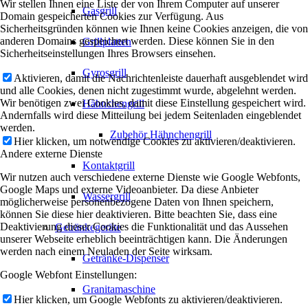
Wir stellen Ihnen eine Liste der von Ihrem Computer auf unserer
Gasgrill
Domain gespeicherten Cookies zur Verfügung. Aus
Sicherheitsgründen können wie Ihnen keine Cookies anzeigen, die von
anderen Domains gespeichert werden. Diese können Sie in den
Grillplatten
Sicherheitseinstellungen Ihres Browsers einsehen.
Gyrosgrill
Aktivieren, damit die Nachrichtenleiste dauerhaft ausgeblendet wird
und alle Cookies, denen nicht zugestimmt wurde, abgelehnt werden.
Wir benötigen zwei Cookies, damit diese Einstellung gespeichert wird.
Hähnchengrill
Andernfalls wird diese Mitteilung bei jedem Seitenladen eingeblendet
werden.
Zubehör Hähnchengrill
Hier klicken, um notwendige Cookies zu aktivieren/deaktivieren.
Andere externe Dienste
Kontaktgrill
Wir nutzen auch verschiedene externe Dienste wie Google Webfonts,
Google Maps und externe Videoanbieter. Da diese Anbieter
Wassergrill
möglicherweise personenbezogene Daten von Ihnen speichern,
können Sie diese hier deaktivieren. Bitte beachten Sie, dass eine
Deaktivierung dieser Cookies die Funktionalität und das Aussehen
Getränkegeräte
unserer Webseite erheblich beeinträchtigen kann. Die Änderungen
werden nach einem Neuladen der Seite wirksam.
Getränke-Dispenser
Google Webfont Einstellungen:
Granitamaschine
Hier klicken, um Google Webfonts zu aktivieren/deaktivieren.