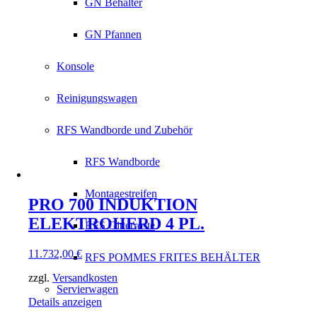
GN Behälter
GN Pfannen
Konsole
Reinigungswagen
RFS Wandborde und Zubehör
RFS Wandborde
Montagestreifen
PRO 700 INDUKTION
ELEKTROHERD 4 PL.
RFS Gitterroste
11.732,00
€
RFS POMMES FRITES BEHÄLTER
zzgl.
Versandkosten
Servierwagen
Details anzeigen