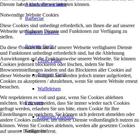
Dienste haben kann, die wir anbieten können.
Aufschnittmaschinen
Notwendige Website Cookies
Barbecue
Diese Cookies sind unbedingt erforderlich, um Ihnen die auf unserer
Webseite verfügbaren Dienste und Funktionen zur Verfügung zu
Brotkorb Etagère
stellen.
Ereignis Gerät
Da diese Cookies für die auf unserer Webseite verfügbaren Dienste
und Funktionen unbedingt erforderlich sind, hat die Ablehnung
Auswirkungen auf die Funktionsweise unserer Webseite. Sie können
Crepe Platte
Cookies jederzeit blockieren oder löschen, indem Sie Ihre
Browsereinstellungen ändern und das Blockieren aller Cookies auf
Popcorn Gerät
dieser Webseite erzwingen. Sie werden jedoch immer aufgefordert,
Cookies zu akzeptieren / abzulehnen, wenn Sie unsere Website erneut
besuchen.
Waffeleisen
Wir respektieren es voll und ganz, wenn Sie Cookies ablehnen
Friteusen
möchten. Um zu vermeiden, dass Sie immer wieder nach Cookies
gefragt werden, erlauben Sie uns bitte, einen Cookie für Ihre
Einstellungen zu speichern. Sie können sich jederzeit abmelden oder
Friteusen Zubehör
andere Cookies zulassen, um unsere Dienste vollumfänglich nutzen zu
können. Wenn Sie Cookies ablehnen, werden alle gesetzten Cookies
Grillgeräte
auf unserer Domain entfernt.