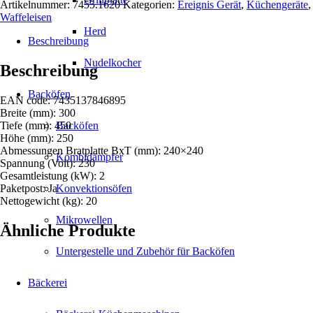
Artikelnummer:
7455.1620
Kategorien:
Ereignis Gerät
,
Küchengeräte
,
Waffeleisen
Herd
Beschreibung
Nudelkocher
Beschreibung
Backöfen
EAN code: 7435137846895
Breite (mm): 300
Tiefe (mm): 450
Backöfen
Höhe (mm): 250
Abmessungen Bratplatte BxT (mm): 240×240
Kombidämpfer
Spannung (Volt): 230
Gesamtleistung (kW): 2
Paketpost: Ja
Konvektionsöfen
Nettogewicht (kg): 20
Mikrowellen
Ähnliche Produkte
Untergestelle und Zubehör für Backöfen
Bäckerei