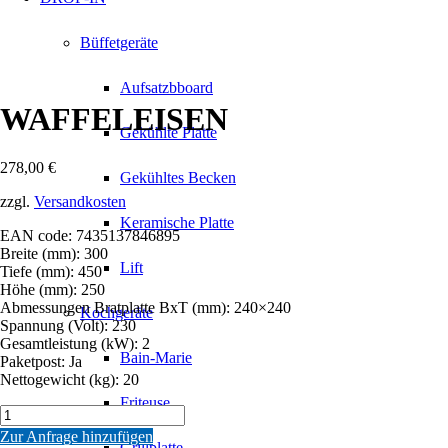
Büffetgeräte
Aufsatzbboard
WAFFELEISEN
Gekühlte Platte
278,00
€
Gekühltes Becken
zzgl.
Versandkosten
Keramische Platte
EAN code: 7435137846895
Breite (mm): 300
Lift
Tiefe (mm): 450
Höhe (mm): 250
Abmessungen Bratplatte BxT (mm): 240×240
Kochgeräte
Spannung (Volt): 230
Gesamtleistung (kW): 2
Bain-Marie
Paketpost: Ja
Nettogewicht (kg): 20
Friteuse
WAFFELEISEN
Menge
Zur Anfrage hinzufügen
Grillplatte