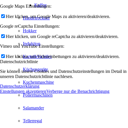
Kaffee
Google Maps Einstellungen:
Hier klicken, um Google Maps zu aktivieren/deaktivieren.
Händetrockner
Google reCaptcha Einstellungen:
Hokker
Hier klicken, um Google reCaptcha zu aktivieren/deaktivieren.
Induktion
Vimeo und YouTube Einstellungen:
Hier klicken, um Videoeinbettungen zu aktivieren/deaktivieren.
Kartoffelschäler
Datenschutzrichtlinie
Küchengeräte
Sie können unsere Cookies und Datenschutzeinstellungen im Detail in
unseren Datenschutzrichtlinie nachlesen.
Kuchenmaschine
Datenschutzerklärung
Einstellungen akzeptieren
Verberge nur die Benachrichtigung
Poliermaschinen
Salamander
Tellerregal