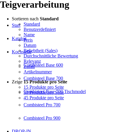
Teigverarbeitung
Sortieren nach
Standard
Standard
Start
Benutzerdefiniert
Name
Katalog
Preis
Datum
Beliebtheit (Sales)
Kochstelle
Durchschnittliche Bewertung
Relevanz
Combisteel Base 600
Zufall
Artikelnummer
Combisteel Base 700
Zeige
15 Produkte pro Seite
15 Produkte pro Seite
Combisteel Base 700 Tischmodel
30 Produkte pro Seite
45 Produkte pro Seite
Combisteel Pro 700
Combisteel Pro 900
DROP-IN