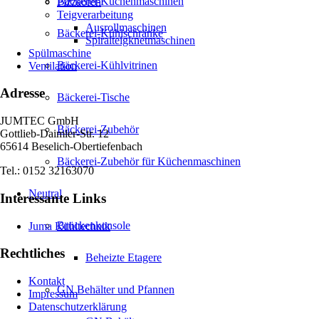
Bäckerei-Küchenmaschinen
Pizzaöfen
Teigverarbeitung
Ausrollmaschinen
Bäckerei-Kühlschränke
Spiralteigknetmaschinen
Spülmaschine
Bäckerei-Kühlvitrinen
Ventilation
Adresse
Bäckerei-Tische
JUMTEC GmbH
Bäckerei-Zubehör
Gottlieb-Daimler-Str. 12
65614 Beselich-Obertiefenbach
Bäckerei-Zubehör für Küchenmaschinen
Tel.: 0152 32163070
Neutral
Interessante Links
Brückenkonsole
Juma Kühltechnik
Rechtliches
Beheizte Etagere
Kontakt
GN Behälter und Pfannen
Impressum
Datenschutzerklärung