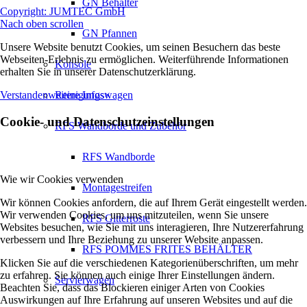
GN Behälter
Copyright: JUMTEC GmbH
Nach oben scrollen
GN Pfannen
Unsere Website benutzt Cookies, um seinen Besuchern das beste
Webseiten-Erlebnis zu ermöglichen. Weiterführende Informationen
Konsole
erhalten Sie in unserer Datenschutzerklärung.
Verstanden
weitere Infos
×
Reinigungswagen
Cookie- und Datenschutzeinstellungen
RFS Wandborde und Zubehör
RFS Wandborde
Wie wir Cookies verwenden
Montagestreifen
Wir können Cookies anfordern, die auf Ihrem Gerät eingestellt werden.
Wir verwenden Cookies, um uns mitzuteilen, wenn Sie unsere
RFS Gitterroste
Websites besuchen, wie Sie mit uns interagieren, Ihre Nutzererfahrung
verbessern und Ihre Beziehung zu unserer Website anpassen.
RFS POMMES FRITES BEHÄLTER
Klicken Sie auf die verschiedenen Kategorienüberschriften, um mehr
zu erfahren. Sie können auch einige Ihrer Einstellungen ändern.
Servierwagen
Beachten Sie, dass das Blockieren einiger Arten von Cookies
Auswirkungen auf Ihre Erfahrung auf unseren Websites und auf die