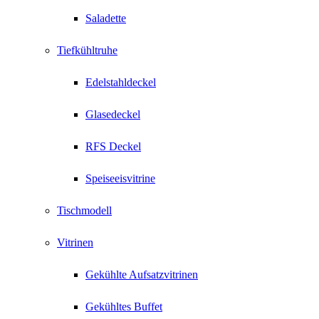
Saladette
Tiefkühltruhe
Edelstahldeckel
Glasedeckel
RFS Deckel
Speiseeisvitrine
Tischmodell
Vitrinen
Gekühlte Aufsatzvitrinen
Gekühltes Buffet