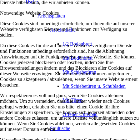
Tische
Dienste haben kann, die wir anbieten können.
Notwendige Website Cookies
Arbeitsplatten
Diese Cookies sind unbedingt erforderlich, um Ihnen die auf unserer
Webseite verfügbaren Dienste und Funktionen zur Verfügung zu
Arbeitstische
stellen.
1/2 Bodenbrett
Da diese Cookies für die auf unserer Webseite verfügbaren Dienste
und Funktionen unbedingt erforderlich sind, hat die Ablehnung
Auswirkungen auf die Funktionsweise unserer Webseite. Sie können
Mit Bodenbrett
Cookies jederzeit blockieren oder löschen, indem Sie Ihre
Browsereinstellungen ändern und das Blockieren aller Cookies auf
Mit Schiebetüren
dieser Webseite erzwingen. Sie werden jedoch immer aufgefordert,
Cookies zu akzeptieren / abzulehnen, wenn Sie unsere Website erneut
besuchen.
Mit Schiebetüren u. Schubladen
Wir respektieren es voll und ganz, wenn Sie Cookies ablehnen
Mit Türen
möchten. Um zu vermeiden, dass Sie immer wieder nach Cookies
gefragt werden, erlauben Sie uns bitte, einen Cookie für Ihre
Einstellungen zu speichern. Sie können sich jederzeit abmelden oder
Offener Unterbau
andere Cookies zulassen, um unsere Dienste vollumfänglich nutzen zu
können. Wenn Sie Cookies ablehnen, werden alle gesetzten Cookies
Spültische
auf unserer Domain entfernt.
Wir stellen Ihnen eine Liste der von Ihrem Computer auf unserer