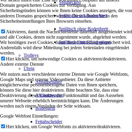
Spülbecken
Domain gespeicherten Cookies zur Verfügung. Aus
Sicherheitsgründen können wie Ihnen keine Cookies anzeigen, die von
Spültische mit Bodenbrett
anderen Domains gespeichert werden. Diese können Sie in den
Sicherheitseinstellungen Ihres Browsers einsehen.
Spültisch ohne Bodenbrett
Aktivieren, damit die Nachrichtenleiste dauerhaft ausgeblendet wird
und alle Cookies, denen nicht zugestimmt wurde, abgelehnt werden.
Spültische mit Schiebetüren
Wir benötigen zwei Cookies, damit diese Einstellung gespeichert wird.
Andernfalls wird diese Mitteilung bei jedem Seitenladen eingeblendet
werden.
Trolleys
Hier klicken, um notwendige Cookies zu aktivieren/deaktivieren.
Andere externe Dienste
Übrig
Wir nutzen auch verschiedene externe Dienste wie Google Webfonts,
Google Maps und externe Videoanbieter. Da diese Anbieter
Abfallbehälter
möglicherweise personenbezogene Daten von Ihnen speichern,
können Sie diese hier deaktivieren. Bitte beachten Sie, dass eine
Abräumwagen
Deaktivierung dieser Cookies die Funktionalität und das Aussehen
unserer Webseite erheblich beeinträchtigen kann. Die Änderungen
werden nach einem Neuladen der Seite wirksam.
Bodengrill
Google Webfont Einstellungen:
Fettabscheider
Hier klicken, um Google Webfonts zu aktivieren/deaktivieren.