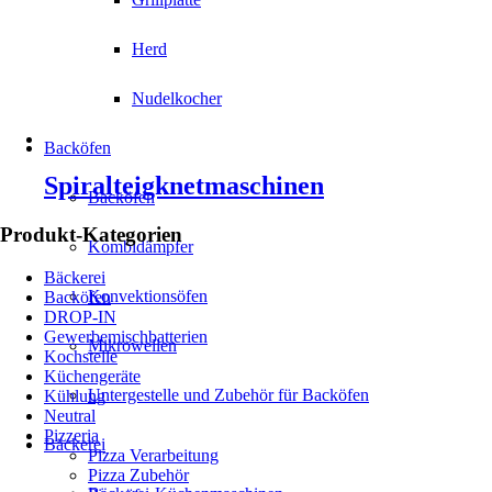
Herd
Nudelkocher
Backöfen
Spiralteigknetmaschinen
Backöfen
Produkt-Kategorien
Kombidämpfer
Bäckerei
Konvektionsöfen
Backöfen
DROP-IN
Gewerbemischbatterien
Mikrowellen
Kochstelle
Küchengeräte
Untergestelle und Zubehör für Backöfen
Kühlung
Neutral
Pizzeria
Bäckerei
Pizza Verarbeitung
Pizza Zubehör