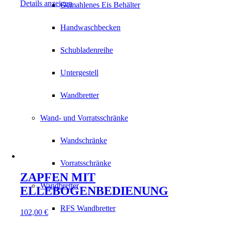
Details anzeigen
Gemahlenes Eis Behälter
Handwaschbecken
Schubladenreihe
Untergestell
Wandbretter
Wand- und Vorratsschränke
Wandschränke
Vorratsschränke
ZAPFEN MIT
Wandbretter
ELLEBOGENBEDIENUNG
RFS Wandbretter
102,00
€