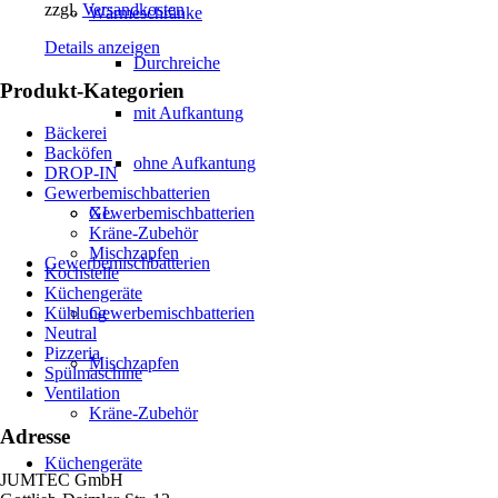
zzgl.
Versandkosten
Wärmeschränke
Details anzeigen
Durchreiche
Produkt-Kategorien
mit Aufkantung
Bäckerei
Backöfen
ohne Aufkantung
DROP-IN
Gewerbemischbatterien
XL
Gewerbemischbatterien
Kräne-Zubehör
Mischzapfen
Gewerbemischbatterien
Kochstelle
Küchengeräte
Kühlung
Gewerbemischbatterien
Neutral
Pizzeria
Mischzapfen
Spülmaschine
Ventilation
Kräne-Zubehör
Adresse
Küchengeräte
JUMTEC GmbH