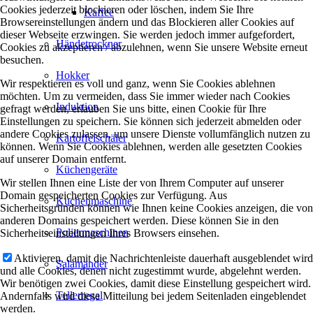
Cookies jederzeit blockieren oder löschen, indem Sie Ihre
Kaffee
Browsereinstellungen ändern und das Blockieren aller Cookies auf
dieser Webseite erzwingen. Sie werden jedoch immer aufgefordert,
Händetrockner
Cookies zu akzeptieren / abzulehnen, wenn Sie unsere Website erneut
besuchen.
Hokker
Wir respektieren es voll und ganz, wenn Sie Cookies ablehnen
möchten. Um zu vermeiden, dass Sie immer wieder nach Cookies
Induktion
gefragt werden, erlauben Sie uns bitte, einen Cookie für Ihre
Einstellungen zu speichern. Sie können sich jederzeit abmelden oder
andere Cookies zulassen, um unsere Dienste vollumfänglich nutzen zu
Kartoffelschäler
können. Wenn Sie Cookies ablehnen, werden alle gesetzten Cookies
auf unserer Domain entfernt.
Küchengeräte
Wir stellen Ihnen eine Liste der von Ihrem Computer auf unserer
Domain gespeicherten Cookies zur Verfügung. Aus
Kuchenmaschine
Sicherheitsgründen können wie Ihnen keine Cookies anzeigen, die von
anderen Domains gespeichert werden. Diese können Sie in den
Poliermaschinen
Sicherheitseinstellungen Ihres Browsers einsehen.
Aktivieren, damit die Nachrichtenleiste dauerhaft ausgeblendet wird
Salamander
und alle Cookies, denen nicht zugestimmt wurde, abgelehnt werden.
Wir benötigen zwei Cookies, damit diese Einstellung gespeichert wird.
Tellerregal
Andernfalls wird diese Mitteilung bei jedem Seitenladen eingeblendet
werden.