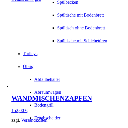
Spülbecken
Spültische mit Bodenbrett
Spültisch ohne Bodenbrett
Spültische mit Schiebetüren
Trolleys
Übrig
Abfallbehälter
Abräumwagen
WANDMISCHENZAPFEN
Bodengrill
152,00
€
Fettabscheider
zzgl.
Versandkosten