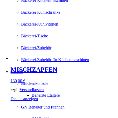
Bäckerei-Küchenmaschinen
Bäckerei-Kühlschränke
Bäckerei-Kühlvitrinen
Bäckerei-Tische
Bäckerei-Zubehör
Bäckerei-Zubehör für Küchenmaschinen
MISCHZAPFEN
Neutral
130,00
€
Brückenkonsole
zzgl.
Versandkosten
Beheizte Etagere
Details anzeigen
GN Behälter und Pfannen