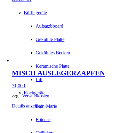
Büffetgeräte
Aufsatzbboard
Gekühlte Platte
Gekühltes Becken
Keramische Platte
MISCH AUSLEGERZAPFEN
Lift
71,00
€
Kochgeräte
zzgl.
Versandkosten
Details anzeigen
Bain-Marie
Friteuse
Grillplatte