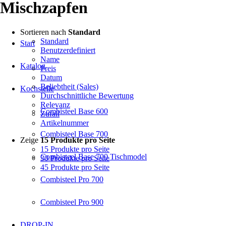
Mischzapfen
Sortieren nach
Standard
Standard
Start
Benutzerdefiniert
Name
Katalog
Preis
Datum
Beliebtheit (Sales)
Kochstelle
Durchschnittliche Bewertung
Relevanz
Combisteel Base 600
Zufall
Artikelnummer
Combisteel Base 700
Zeige
15 Produkte pro Seite
15 Produkte pro Seite
Combisteel Base 700 Tischmodel
30 Produkte pro Seite
45 Produkte pro Seite
Combisteel Pro 700
Combisteel Pro 900
DROP-IN