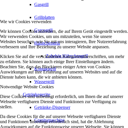
Gasgrill
Grillplatten
Wie wir Cookies verwenden
Gyrosgrill
Wir können Cookies anfordern, die auf Ihrem Gerät eingestellt werden.
Wir verwenden Cookies, um uns mitzuteilen, wenn Sie unsere
Websites besuchen, wie Sie mit uns interagieren, Ihre Nutzererfahrung
Hähnchengrill
verbessern und Ihre Beziehung zu unserer Website anpassen.
Zubehör Hähnchengrill
Klicken Sie auf die verschiedenen Kategorienüberschriften, um mehr
zu erfahren. Sie können auch einige Ihrer Einstellungen ändern.
Beachten Sie, dass das Blockieren einiger Arten von Cookies
Kontaktgrill
Auswirkungen auf Ihre Erfahrung auf unseren Websites und auf die
Dienste haben kann, die wir anbieten können.
Wassergrill
Notwendige Website Cookies
Getränkegeräte
Diese Cookies sind unbedingt erforderlich, um Ihnen die auf unserer
Webseite verfügbaren Dienste und Funktionen zur Verfügung zu
stellen.
Getränke-Dispenser
Da diese Cookies für die auf unserer Webseite verfügbaren Dienste
Granitamaschine
und Funktionen unbedingt erforderlich sind, hat die Ablehnung
Auswirkungen auf die Funktionsweise unserer Webseite. Sie können