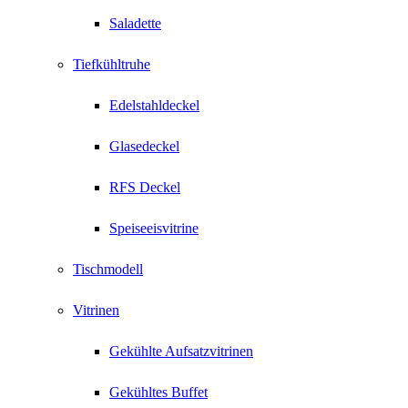
Saladette
Tiefkühltruhe
Edelstahldeckel
Glasedeckel
RFS Deckel
Speiseeisvitrine
Tischmodell
Vitrinen
Gekühlte Aufsatzvitrinen
Gekühltes Buffet