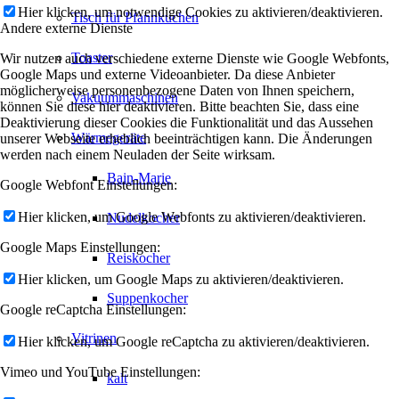
Hier klicken, um notwendige Cookies zu aktivieren/deaktivieren.
Tisch für Pfannkuchen
Andere externe Dienste
Toaster
Wir nutzen auch verschiedene externe Dienste wie Google Webfonts,
Google Maps und externe Videoanbieter. Da diese Anbieter
möglicherweise personenbezogene Daten von Ihnen speichern,
Vakuummaschinen
können Sie diese hier deaktivieren. Bitte beachten Sie, dass eine
Deaktivierung dieser Cookies die Funktionalität und das Aussehen
Wärmegeräte
unserer Webseite erheblich beeinträchtigen kann. Die Änderungen
werden nach einem Neuladen der Seite wirksam.
Bain-Marie
Google Webfont Einstellungen:
Hier klicken, um Google Webfonts zu aktivieren/deaktivieren.
Nudelkocher
Google Maps Einstellungen:
Reiskocher
Hier klicken, um Google Maps zu aktivieren/deaktivieren.
Suppenkocher
Google reCaptcha Einstellungen:
Vitrinen
Hier klicken, um Google reCaptcha zu aktivieren/deaktivieren.
Vimeo und YouTube Einstellungen:
kalt