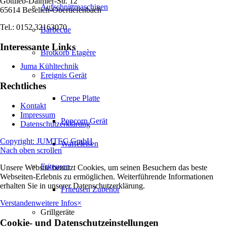
Gottlieb-Daimler-Str. 12
Aufschnittmaschinen
65614 Beselich-Obertiefenbach
Tel.: 0152 32163070
Barbecue
Interessante Links
Brotkorb Etagère
Juma Kühltechnik
Ereignis Gerät
Rechtliches
Crepe Platte
Kontakt
Impressum
Popcorn Gerät
Datenschutzerklärung
Copyright: JUMTEC GmbH
Waffeleisen
Nach oben scrollen
Friteusen
Unsere Website benutzt Cookies, um seinen Besuchern das beste
Webseiten-Erlebnis zu ermöglichen. Weiterführende Informationen
erhalten Sie in unserer Datenschutzerklärung.
Friteusen Zubehör
Verstanden
weitere Infos
×
Grillgeräte
Cookie- und Datenschutzeinstellungen