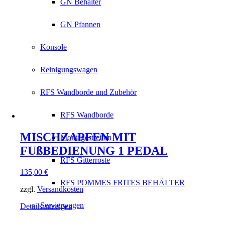
GN Behälter
GN Pfannen
Konsole
Reinigungswagen
RFS Wandborde und Zubehör
RFS Wandborde
MISCHZAPFEN MIT
Montagestreifen
FUßBEDIENUNG 1 PEDAL
RFS Gitterroste
135,00
€
RFS POMMES FRITES BEHÄLTER
zzgl.
Versandkosten
Servierwagen
Details anzeigen