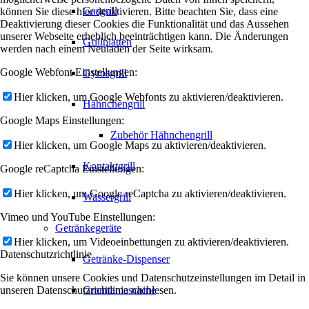
Gasgrill
können Sie diese hier deaktivieren. Bitte beachten Sie, dass eine
Deaktivierung dieser Cookies die Funktionalität und das Aussehen
unserer Webseite erheblich beeinträchtigen kann. Die Änderungen
Grillplatten
werden nach einem Neuladen der Seite wirksam.
Google Webfont Einstellungen:
Gyrosgrill
Hier klicken, um Google Webfonts zu aktivieren/deaktivieren.
Hähnchengrill
Google Maps Einstellungen:
Zubehör Hähnchengrill
Hier klicken, um Google Maps zu aktivieren/deaktivieren.
Kontaktgrill
Google reCaptcha Einstellungen:
Hier klicken, um Google reCaptcha zu aktivieren/deaktivieren.
Wassergrill
Vimeo und YouTube Einstellungen:
Getränkegeräte
Hier klicken, um Videoeinbettungen zu aktivieren/deaktivieren.
Datenschutzrichtlinie
Getränke-Dispenser
Sie können unsere Cookies und Datenschutzeinstellungen im Detail in
unseren Datenschutzrichtlinie nachlesen.
Granitamaschine