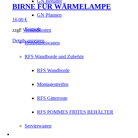
GN Behälter
BIRNE FÜR WÄRMELAMPE
GN Pfannen
16,00
€
Konsole
zzgl.
Versandkosten
Details anzeigen
Reinigungswagen
RFS Wandborde und Zubehör
RFS Wandborde
Montagestreifen
RFS Gitterroste
RFS POMMES FRITES BEHÄLTER
Servierwagen