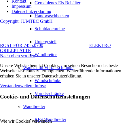
Kontakt
Gemahlenes Eis Behälter
Impressum
Datenschutzerklärung
Handwaschbecken
Copyright: JUMTEC GmbH
Schubladenreihe
Untergestell
ROST FÜR 7455.0700
ELEKTRO
GRILLPLATTE
Wandbretter
Nach oben scrollen
Unsere Website benutzt Cookies, um seinen Besuchern das beste
Wand- und Vorratsschränke
Webseiten-Erlebnis zu ermöglichen. Weiterführende Informationen
erhalten Sie in unserer Datenschutzerklärung.
Wandschränke
Verstanden
weitere Infos
×
Vorratsschränke
Cookie- und Datenschutzeinstellungen
Wandbretter
RFS Wandbretter
Wie wir Cookies verwenden