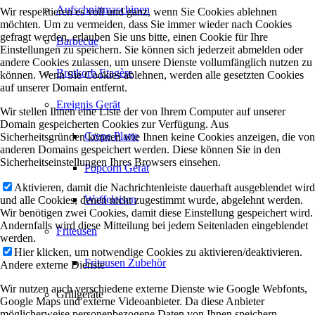
Aufschnittmaschinen
Wir respektieren es voll und ganz, wenn Sie Cookies ablehnen
möchten. Um zu vermeiden, dass Sie immer wieder nach Cookies
gefragt werden, erlauben Sie uns bitte, einen Cookie für Ihre
Barbecue
Einstellungen zu speichern. Sie können sich jederzeit abmelden oder
andere Cookies zulassen, um unsere Dienste vollumfänglich nutzen zu
Brotkorb Etagère
können. Wenn Sie Cookies ablehnen, werden alle gesetzten Cookies
auf unserer Domain entfernt.
Ereignis Gerät
Wir stellen Ihnen eine Liste der von Ihrem Computer auf unserer
Domain gespeicherten Cookies zur Verfügung. Aus
Crepe Platte
Sicherheitsgründen können wie Ihnen keine Cookies anzeigen, die von
anderen Domains gespeichert werden. Diese können Sie in den
Sicherheitseinstellungen Ihres Browsers einsehen.
Popcorn Gerät
Aktivieren, damit die Nachrichtenleiste dauerhaft ausgeblendet wird
Waffeleisen
und alle Cookies, denen nicht zugestimmt wurde, abgelehnt werden.
Wir benötigen zwei Cookies, damit diese Einstellung gespeichert wird.
Andernfalls wird diese Mitteilung bei jedem Seitenladen eingeblendet
Friteusen
werden.
Hier klicken, um notwendige Cookies zu aktivieren/deaktivieren.
Friteusen Zubehör
Andere externe Dienste
Wir nutzen auch verschiedene externe Dienste wie Google Webfonts,
Grillgeräte
Google Maps und externe Videoanbieter. Da diese Anbieter
möglicherweise personenbezogene Daten von Ihnen speichern,