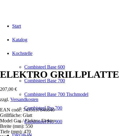
Start
Katalog
Kochstelle
Combisteel Base 600
ELEKTRO GRILLPLATTE
Combisteel Base 700
207,00
€
Combisteel Base 700 Tischmodel
zzgl.
Versandkosten
Combisteel Pro 700
EAN code: 7435137846840
Grillfläche: Glatt
Model Gas / Elektro: Elektro
Combisteel Pro 900
Breite (mm): 550
Tiefe (mm): 470
DROP-IN