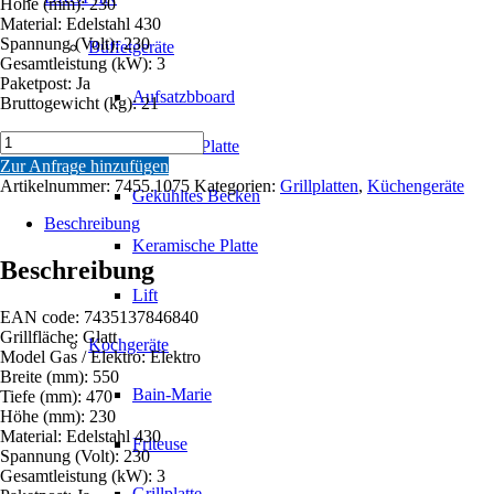
Höhe (mm): 230
Material: Edelstahl 430
Spannung (Volt): 230
Büffetgeräte
Gesamtleistung (kW): 3
Paketpost: Ja
Aufsatzbboard
Bruttogewicht (kg): 21
ELEKTRO
Gekühlte Platte
GRILLPLATTE
Zur Anfrage hinzufügen
Menge
Artikelnummer:
7455.1075
Kategorien:
Grillplatten
,
Küchengeräte
Gekühltes Becken
Beschreibung
Keramische Platte
Beschreibung
Lift
EAN code: 7435137846840
Grillfläche: Glatt
Kochgeräte
Model Gas / Elektro: Elektro
Breite (mm): 550
Bain-Marie
Tiefe (mm): 470
Höhe (mm): 230
Material: Edelstahl 430
Friteuse
Spannung (Volt): 230
Gesamtleistung (kW): 3
Grillplatte