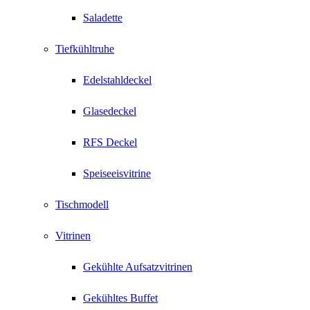
Saladette
Tiefkühltruhe
Edelstahldeckel
Glasedeckel
RFS Deckel
Speiseeisvitrine
Tischmodell
Vitrinen
Gekühlte Aufsatzvitrinen
Gekühltes Buffet