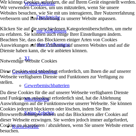
Wir können Cookies anfordern, die auf Ihrem Gerät eingestellt werden.
Wärmeschränke
Wir verwenden Cookies, um uns mitzuteilen, wenn Sie unsere
Websites besuchen, wie Sie mit uns interagieren, Ihre Nutzererfahrung
Durchreiche
verbessern und Ihre Beziehung zu unserer Website anpassen.
Klicken Sie auf die verschiedenen Kategorienüberschriften, um mehr
mit Aufkantung
zu erfahren. Sie können auch einige Ihrer Einstellungen ändern.
Beachten Sie, dass das Blockieren einiger Arten von Cookies
ohne Aufkantung
Auswirkungen auf Ihre Erfahrung auf unseren Websites und auf die
Dienste haben kann, die wir anbieten können.
XL
Notwendige Website Cookies
Diese Cookies sind unbedingt erforderlich, um Ihnen die auf unserer
Gewerbemischbatterien
Webseite verfügbaren Dienste und Funktionen zur Verfügung zu
stellen.
Gewerbemischbatterien
Da diese Cookies für die auf unserer Webseite verfügbaren Dienste
und Funktionen unbedingt erforderlich sind, hat die Ablehnung
Mischzapfen
Auswirkungen auf die Funktionsweise unserer Webseite. Sie können
Cookies jederzeit blockieren oder löschen, indem Sie Ihre
Kräne-Zubehör
Browsereinstellungen ändern und das Blockieren aller Cookies auf
dieser Webseite erzwingen. Sie werden jedoch immer aufgefordert,
Cookies zu akzeptieren / abzulehnen, wenn Sie unsere Website erneut
Küchengeräte
besuchen.