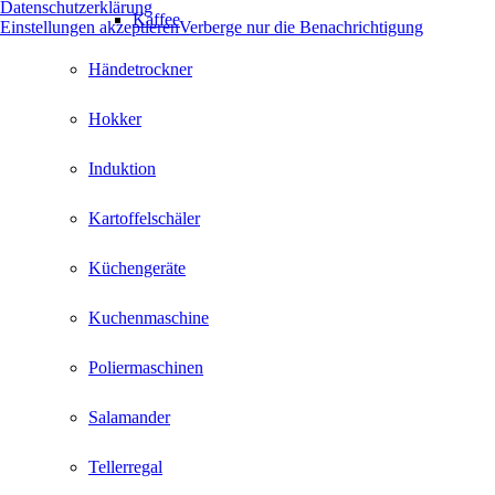
Datenschutzerklärung
Kaffee
Einstellungen akzeptieren
Verberge nur die Benachrichtigung
Händetrockner
Hokker
Induktion
Kartoffelschäler
Küchengeräte
Kuchenmaschine
Poliermaschinen
Salamander
Tellerregal