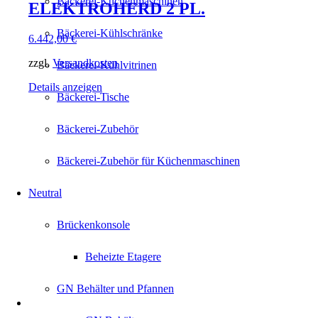
Bäckerei-Küchenmaschinen
ELEKTROHERD 2 PL.
Bäckerei-Kühlschränke
6.442,00
€
zzgl.
Versandkosten
Bäckerei-Kühlvitrinen
Details anzeigen
Bäckerei-Tische
Bäckerei-Zubehör
Bäckerei-Zubehör für Küchenmaschinen
Neutral
Brückenkonsole
Beheizte Etagere
GN Behälter und Pfannen