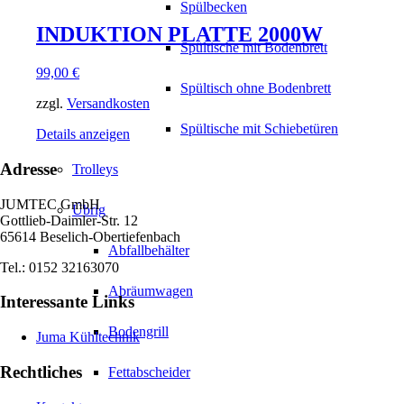
Spülbecken
INDUKTION PLATTE 2000W
Spültische mit Bodenbrett
99,00
€
Spültisch ohne Bodenbrett
zzgl.
Versandkosten
Spültische mit Schiebetüren
Details anzeigen
Adresse
Trolleys
JUMTEC GmbH
Übrig
Gottlieb-Daimler-Str. 12
65614 Beselich-Obertiefenbach
Abfallbehälter
Tel.: 0152 32163070
Abräumwagen
Interessante Links
Bodengrill
Juma Kühltechnik
Rechtliches
Fettabscheider