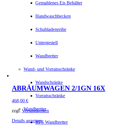
Gemahlenes Eis Behälter
Handwaschbecken
Schubladenreihe
Untergestell
Wandbretter
Wand- und Vorratsschränke
Wandschränke
ABRÄUMWAGEN 2/1GN 16X
Vorratsschränke
468,00
€
Wandbretter
zzgl.
Versandkosten
Details anzeigen
RFS Wandbretter