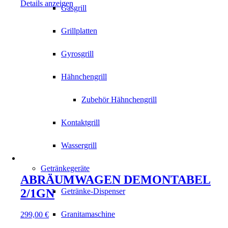
Details anzeigen
Gasgrill
Grillplatten
Gyrosgrill
Hähnchengrill
Zubehör Hähnchengrill
Kontaktgrill
Wassergrill
Getränkegeräte
ABRÄUMWAGEN DEMONTABEL
2/1GN
Getränke-Dispenser
Granitamaschine
299,00
€