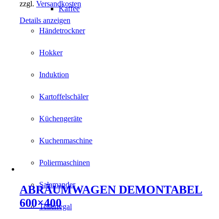
zzgl.
Versandkosten
Kaffee
Details anzeigen
Händetrockner
Hokker
Induktion
Kartoffelschäler
Küchengeräte
Kuchenmaschine
Poliermaschinen
Salamander
ABRÄUMWAGEN DEMONTABEL
600×400
Tellerregal