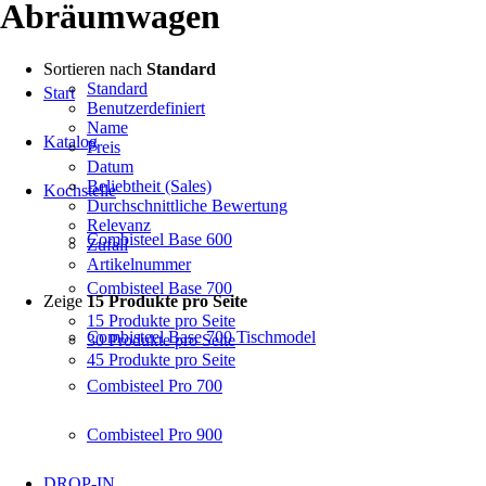
Abräumwagen
Sortieren nach
Standard
Standard
Start
Benutzerdefiniert
Name
Katalog
Preis
Datum
Beliebtheit (Sales)
Kochstelle
Durchschnittliche Bewertung
Relevanz
Combisteel Base 600
Zufall
Artikelnummer
Combisteel Base 700
Zeige
15 Produkte pro Seite
15 Produkte pro Seite
Combisteel Base 700 Tischmodel
30 Produkte pro Seite
45 Produkte pro Seite
Combisteel Pro 700
Combisteel Pro 900
DROP-IN