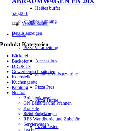
ABRÄUMWAGEN EN 20X
Heißes buffet
526,00
€
Zubehör Kühlung
zzgl.
Versandkosten
Details anzeigen
Pizzeria
Produkt-Kategorien
Pizza Verarbeitung
Bäckerei
Accessoires
Backöfen
DROP-IN
Gewerbemischbatterien
gekühlte Aufsatzvitrine
Kochstelle
Küchengeräte
Pizza Pres
Kühlung
Neutral
Brückenkonsole
Pizza Tische
GN Behälter und Pfannen
Konsole
Pizza Zubehör
Reinigungswagen
RFS Wandborde und Zubehör
Servierwagen
Pizzabürsten
Tische