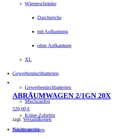
Wärmeschränke
Durchreiche
mit Aufkantung
ohne Aufkantung
XL
Gewerbemischbatterien
Gewerbemischbatterien
ABRÄUMWAGEN 2/1GN 20X
Mischzapfen
526,00
€
Kräne-Zubehör
zzgl.
Versandkosten
Küchengeräte
Details anzeigen