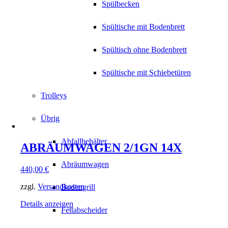
Spülbecken
Spültische mit Bodenbrett
Spültisch ohne Bodenbrett
Spültische mit Schiebetüren
Trolleys
Übrig
Abfallbehälter
ABRÄUMWAGEN 2/1GN 14X
Abräumwagen
440,00
€
zzgl.
Versandkosten
Bodengrill
Details anzeigen
Fettabscheider