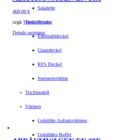
Saladette
468,00
€
zzgl.
Versandkosten
Tiefkühltruhe
Details anzeigen
Edelstahldeckel
Glasedeckel
RFS Deckel
Speiseeisvitrine
Tischmodell
Vitrinen
Gekühlte Aufsatzvitrinen
Gekühltes Buffet