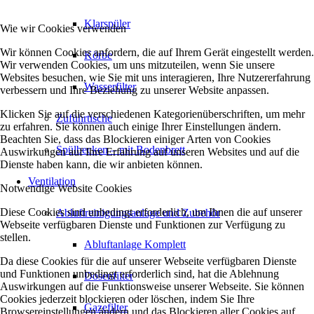
Klarspüler
Wie wir Cookies verwenden
Wir können Cookies anfordern, die auf Ihrem Gerät eingestellt werden.
Körbe
Wir verwenden Cookies, um uns mitzuteilen, wenn Sie unsere
Websites besuchen, wie Sie mit uns interagieren, Ihre Nutzererfahrung
Wasserfilter
verbessern und Ihre Beziehung zu unserer Website anpassen.
Klicken Sie auf die verschiedenen Kategorienüberschriften, um mehr
Zuführtische
zu erfahren. Sie können auch einige Ihrer Einstellungen ändern.
Beachten Sie, dass das Blockieren einiger Arten von Cookies
Spülbecken – mit Bodenbrett
Auswirkungen auf Ihre Erfahrung auf unseren Websites und auf die
Dienste haben kann, die wir anbieten können.
Ventilation
Notwendige Website Cookies
Diese Cookies sind unbedingt erforderlich, um Ihnen die auf unserer
Abluftreinigungsanlage und Zubehör
Webseite verfügbaren Dienste und Funktionen zur Verfügung zu
stellen.
Abluftanlage Komplett
Da diese Cookies für die auf unserer Webseite verfügbaren Dienste
und Funktionen unbedingt erforderlich sind, hat die Ablehnung
Dosenfilter
Auswirkungen auf die Funktionsweise unserer Webseite. Sie können
Cookies jederzeit blockieren oder löschen, indem Sie Ihre
Gazefilter
Browsereinstellungen ändern und das Blockieren aller Cookies auf