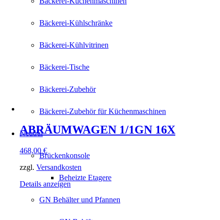
Bäckerei-Küchenmaschinen
Bäckerei-Kühlschränke
Bäckerei-Kühlvitrinen
Bäckerei-Tische
Bäckerei-Zubehör
Bäckerei-Zubehör für Küchenmaschinen
ABRÄUMWAGEN 1/1GN 16X
Neutral
468,00
€
Brückenkonsole
zzgl.
Versandkosten
Beheizte Etagere
Details anzeigen
GN Behälter und Pfannen