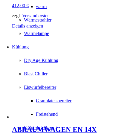
412,00
€
warm
zzgl.
Versandkosten
Wärmestrahler
Details anzeigen
Wärmelampe
Kühlung
Dry Age Kühlung
Blast Chiller
Eiswürfelbereiter
Granulateisbereiter
Freistehend
Getränkekühlung
ABRÄUMWAGEN EN 14X