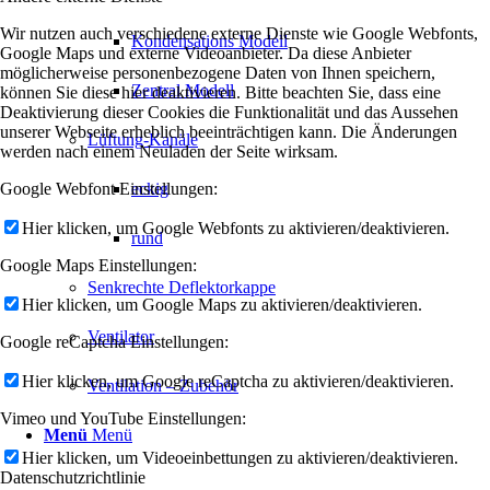
Wir nutzen auch verschiedene externe Dienste wie Google Webfonts,
Kondensations Modell
Google Maps und externe Videoanbieter. Da diese Anbieter
möglicherweise personenbezogene Daten von Ihnen speichern,
Zentral Modell
können Sie diese hier deaktivieren. Bitte beachten Sie, dass eine
Deaktivierung dieser Cookies die Funktionalität und das Aussehen
unserer Webseite erheblich beeinträchtigen kann. Die Änderungen
Lüftung-Kanäle
werden nach einem Neuladen der Seite wirksam.
Google Webfont Einstellungen:
eckig
Hier klicken, um Google Webfonts zu aktivieren/deaktivieren.
rund
Google Maps Einstellungen:
Senkrechte Deflektorkappe
Hier klicken, um Google Maps zu aktivieren/deaktivieren.
Ventilator
Google reCaptcha Einstellungen:
Hier klicken, um Google reCaptcha zu aktivieren/deaktivieren.
Ventilation – Zubehör
Vimeo und YouTube Einstellungen:
Menü
Menü
Hier klicken, um Videoeinbettungen zu aktivieren/deaktivieren.
Datenschutzrichtlinie