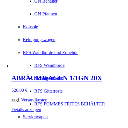
GN Behälter
GN Pfannen
Konsole
Reinigungswagen
RFS Wandborde und Zubehör
RFS Wandborde
ABRÄUMWAGEN 1/1GN 20X
Montagestreifen
526,00
€
RFS Gitterroste
zzgl.
Versandkosten
RFS POMMES FRITES BEHÄLTER
Details anzeigen
Servierwagen