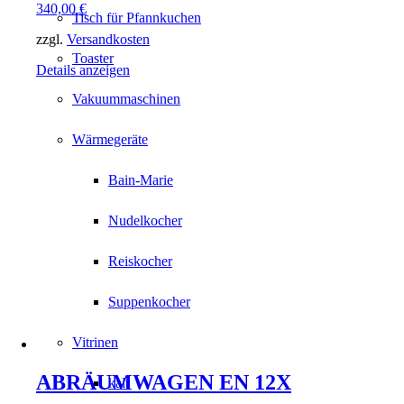
340,00
€
Tisch für Pfannkuchen
zzgl.
Versandkosten
Toaster
Details anzeigen
Vakuummaschinen
Wärmegeräte
Bain-Marie
Nudelkocher
Reiskocher
Suppenkocher
Vitrinen
ABRÄUMWAGEN EN 12X
kalt