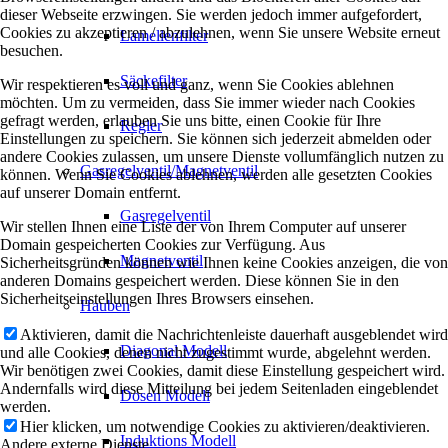
dieser Webseite erzwingen. Sie werden jedoch immer aufgefordert,
Cookies zu akzeptieren / abzulehnen, wenn Sie unsere Website erneut
Lamellenfilter
besuchen.
Säckefilter
Wir respektieren es voll und ganz, wenn Sie Cookies ablehnen
möchten. Um zu vermeiden, dass Sie immer wieder nach Cookies
gefragt werden, erlauben Sie uns bitte, einen Cookie für Ihre
Regler
Einstellungen zu speichern. Sie können sich jederzeit abmelden oder
andere Cookies zulassen, um unsere Dienste vollumfänglich nutzen zu
Gasregelventil/Magnetventil
können. Wenn Sie Cookies ablehnen, werden alle gesetzten Cookies
auf unserer Domain entfernt.
Gasregelventil
Wir stellen Ihnen eine Liste der von Ihrem Computer auf unserer
Domain gespeicherten Cookies zur Verfügung. Aus
Magnetventil
Sicherheitsgründen können wie Ihnen keine Cookies anzeigen, die von
anderen Domains gespeichert werden. Diese können Sie in den
Sicherheitseinstellungen Ihres Browsers einsehen.
Hauben
Aktivieren, damit die Nachrichtenleiste dauerhaft ausgeblendet wird
Diagonal Modell
und alle Cookies, denen nicht zugestimmt wurde, abgelehnt werden.
Wir benötigen zwei Cookies, damit diese Einstellung gespeichert wird.
Andernfalls wird diese Mitteilung bei jedem Seitenladen eingeblendet
Dosen Modell
werden.
Hier klicken, um notwendige Cookies zu aktivieren/deaktivieren.
Induktions Modell
Andere externe Dienste