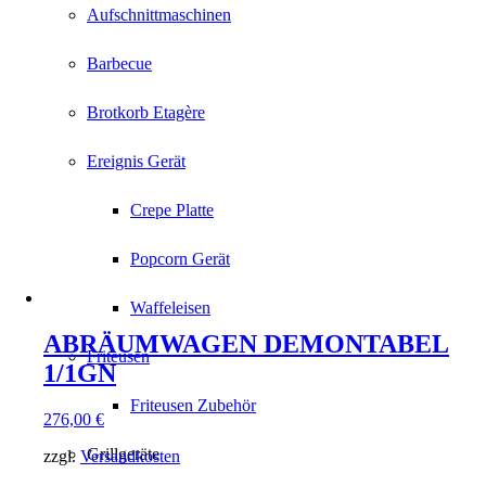
Aufschnittmaschinen
Barbecue
Brotkorb Etagère
Ereignis Gerät
Crepe Platte
Popcorn Gerät
Waffeleisen
ABRÄUMWAGEN DEMONTABEL
Friteusen
1/1GN
Friteusen Zubehör
276,00
€
Grillgeräte
zzgl.
Versandkosten