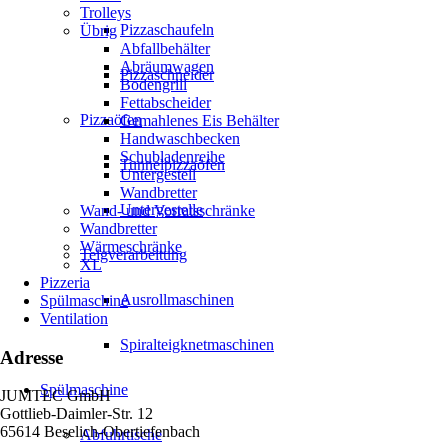
Trolleys
Pizzaschaufeln
Übrig
Abfallbehälter
Abräumwagen
Pizzaschneider
Bodengrill
Fettabscheider
Pizzaöfen
Gemahlenes Eis Behälter
Handwaschbecken
Schubladenreihe
Tunnelpizzaöfen
Untergestell
Wandbretter
Untergestelle
Wand- und Vorratsschränke
Wandbretter
Wärmeschränke
Teigverarbeitung
XL
Pizzeria
Ausrollmaschinen
Spülmaschine
Ventilation
Spiralteigknetmaschinen
Adresse
Spülmaschine
JUMTEC GmbH
Gottlieb-Daimler-Str. 12
65614 Beselich-Obertiefenbach
Abfuhrtische