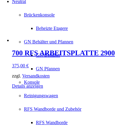
Neutral
Brückenkonsole
Beheizte Etagere
GN Behälter und Pfannen
700 RFS ARBEITSPLATTE 2900
GN Behälter
375,00
€
GN Pfannen
zzgl.
Versandkosten
Konsole
Details anzeigen
Reinigungswagen
RFS Wandborde und Zubehör
RFS Wandborde