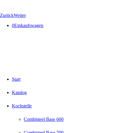
Zurück
Weiter
0
Einkaufswagen
Start
Katalog
Kochstelle
Combisteel Base 600
Combisteel Base 700