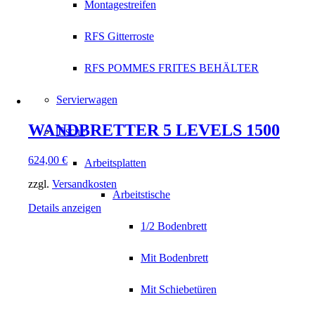
Montagestreifen
RFS Gitterroste
RFS POMMES FRITES BEHÄLTER
Servierwagen
WANDBRETTER 5 LEVELS 1500
Tische
624,00
€
Arbeitsplatten
zzgl.
Versandkosten
Arbeitstische
Details anzeigen
1/2 Bodenbrett
Mit Bodenbrett
Mit Schiebetüren