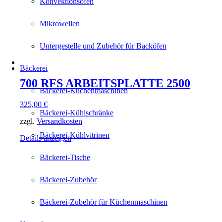
Konvektionsöfen
Mikrowellen
Untergestelle und Zubehör für Backöfen
Bäckerei
700 RFS ARBEITSPLATTE 2500
Bäckerei-Küchenmaschinen
325,00
€
Bäckerei-Kühlschränke
zzgl.
Versandkosten
Bäckerei-Kühlvitrinen
Details anzeigen
Bäckerei-Tische
Bäckerei-Zubehör
Bäckerei-Zubehör für Küchenmaschinen