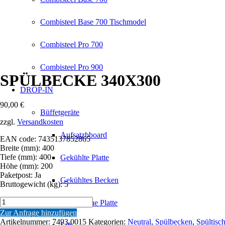
Combisteel Base 700 Tischmodel
Combisteel Pro 700
Combisteel Pro 900
SPÜLBECKE 340X300
DROP-IN
90,00
€
Büffetgeräte
zzgl.
Versandkosten
Aufsatzbboard
EAN code: 7435137852865
Breite (mm): 400
Tiefe (mm): 400
Gekühlte Platte
Höhe (mm): 200
Paketpost: Ja
Gekühltes Becken
Bruttogewicht (kg): 5
SPÜLBECKE
Keramische Platte
340X300
Zur Anfrage hinzufügen
Menge
Artikelnummer:
7493.0015
Kategorien:
Neutral
,
Spülbecken
,
Spültisc