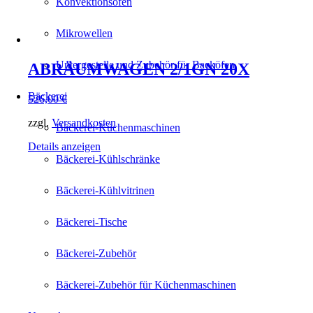
Konvektionsöfen
Mikrowellen
Untergestelle und Zubehör für Backöfen
ABRÄUMWAGEN 2/1GN 20X
Bäckerei
526,00
€
zzgl.
Versandkosten
Bäckerei-Küchenmaschinen
Details anzeigen
Bäckerei-Kühlschränke
Bäckerei-Kühlvitrinen
Bäckerei-Tische
Bäckerei-Zubehör
Bäckerei-Zubehör für Küchenmaschinen