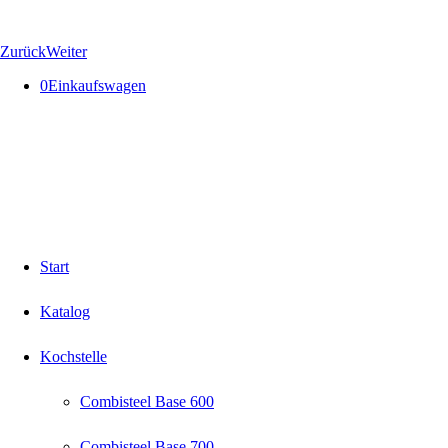
Zurück
Weiter
0
Einkaufswagen
Start
Katalog
Kochstelle
Combisteel Base 600
Combisteel Base 700