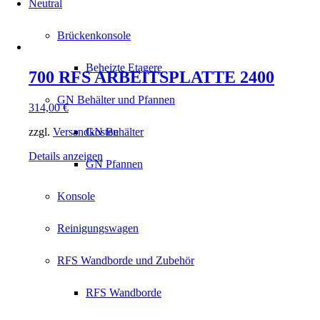
Neutral
Brückenkonsole
Beheizte Etagere
700 RFS ARBEITSPLATTE 2400
GN Behälter und Pfannen
314,00
€
zzgl.
Versandkosten
GN Behälter
Details anzeigen
GN Pfannen
Konsole
Reinigungswagen
RFS Wandborde und Zubehör
RFS Wandborde