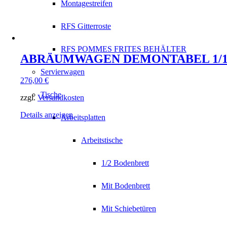
Montagestreifen
RFS Gitterroste
RFS POMMES FRITES BEHÄLTER
ABRÄUMWAGEN DEMONTABEL 1/
Servierwagen
276,00
€
Tische
zzgl.
Versandkosten
Details anzeigen
Arbeitsplatten
Arbeitstische
1/2 Bodenbrett
Mit Bodenbrett
Mit Schiebetüren