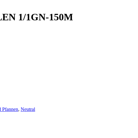
EN 1/1GN-150M
d Pfannen
,
Neutral