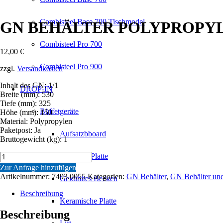
Combisteel Base 700 Tischmodel
GN BEHÄLTER POLYPROPYL
Combisteel Pro 700
12,00
€
Combisteel Pro 900
zzgl.
Versandkosten
Inhalt des GN: 1/1
DROP-IN
Breite (mm): 530
Tiefe (mm): 325
Büffetgeräte
Höhe (mm): 150
Material: Polypropylen
Paketpost: Ja
Aufsatzbboard
Bruttogewicht (kg): 1
GN
Gekühlte Platte
BEHÄLTER
Zur Anfrage hinzufügen
POLYPROPYLEN
Artikelnummer:
7493.0055
Kategorien:
GN Behälter
,
GN Behälter un
Gekühltes Becken
1/1GN-
150M
Beschreibung
Menge
Keramische Platte
Beschreibung