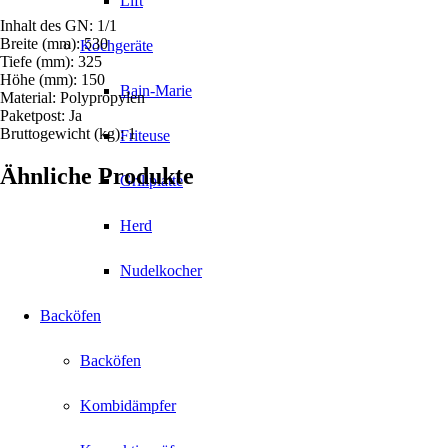
Lift
Inhalt des GN: 1/1
Breite (mm): 530
Kochgeräte
Tiefe (mm): 325
Höhe (mm): 150
Bain-Marie
Material: Polypropylen
Paketpost: Ja
Bruttogewicht (kg): 1
Friteuse
Ähnliche Produkte
Grillplatte
Herd
Nudelkocher
Backöfen
Backöfen
Kombidämpfer