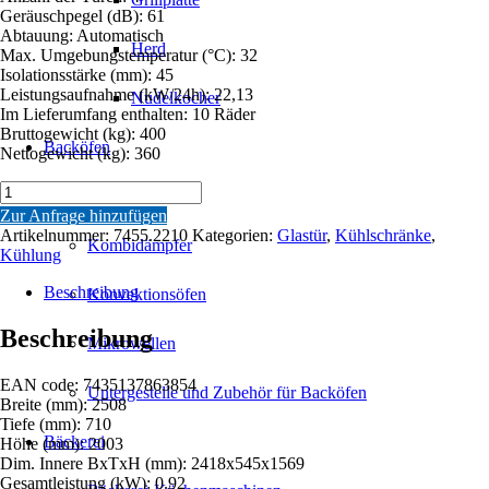
Geräuschpegel (dB): 61
Abtauung: Automatisch
Herd
Max. Umgebungstemperatur (°C): 32
Isolationsstärke (mm): 45
Leistungsaufnahme (kW/24h): 22,13
Nudelkocher
Im Lieferumfang enthalten: 10 Räder
Bruttogewicht (kg): 400
Backöfen
Nettogewicht (kg): 360
KÜHLSCHRANK
Backöfen
4
Zur Anfrage hinzufügen
GLASTÜREN
Artikelnummer:
7455.2210
Kategorien:
Glastür
,
Kühlschränke
,
Kombidämpfer
JDE-
Kühlung
2025R
Menge
Beschreibung
Konvektionsöfen
Beschreibung
Mikrowellen
EAN code: 7435137863854
Untergestelle und Zubehör für Backöfen
Breite (mm): 2508
Tiefe (mm): 710
Bäckerei
Höhe (mm): 2003
Dim. Innere BxTxH (mm): 2418x545x1569
Gesamtleistung (kW): 0.92