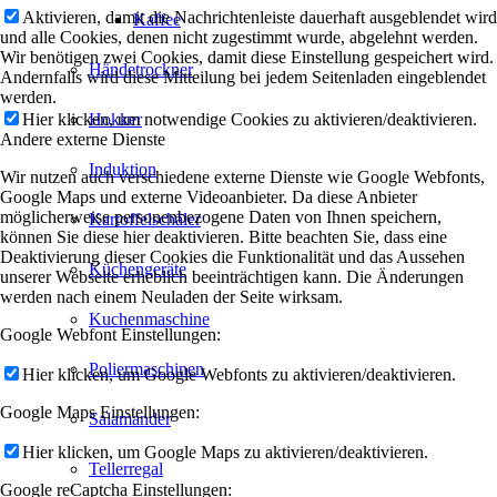
Aktivieren, damit die Nachrichtenleiste dauerhaft ausgeblendet wird
Kaffee
und alle Cookies, denen nicht zugestimmt wurde, abgelehnt werden.
Wir benötigen zwei Cookies, damit diese Einstellung gespeichert wird.
Händetrockner
Andernfalls wird diese Mitteilung bei jedem Seitenladen eingeblendet
werden.
Hier klicken, um notwendige Cookies zu aktivieren/deaktivieren.
Hokker
Andere externe Dienste
Induktion
Wir nutzen auch verschiedene externe Dienste wie Google Webfonts,
Google Maps und externe Videoanbieter. Da diese Anbieter
möglicherweise personenbezogene Daten von Ihnen speichern,
Kartoffelschäler
können Sie diese hier deaktivieren. Bitte beachten Sie, dass eine
Deaktivierung dieser Cookies die Funktionalität und das Aussehen
Küchengeräte
unserer Webseite erheblich beeinträchtigen kann. Die Änderungen
werden nach einem Neuladen der Seite wirksam.
Kuchenmaschine
Google Webfont Einstellungen:
Poliermaschinen
Hier klicken, um Google Webfonts zu aktivieren/deaktivieren.
Google Maps Einstellungen:
Salamander
Hier klicken, um Google Maps zu aktivieren/deaktivieren.
Tellerregal
Google reCaptcha Einstellungen: