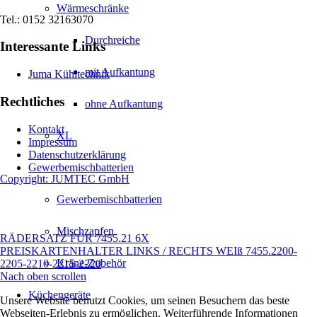
Wärmeschränke
Tel.: 0152 32163070
Durchreiche
Interessante Links
mit Aufkantung
Juma Kühltechnik
Rechtliches
ohne Aufkantung
Kontakt
XL
Impressum
Datenschutzerklärung
Gewerbemischbatterien
Copyright: JUMTEC GmbH
Gewerbemischbatterien
Mischzapfen
RÄDERSATZ FÜR 7455.21 6X
PREISKARTENHALTER LINKS / RECHTS WEIß 7455.2200-
Kräne-Zubehör
2205-2210-2215-2220
Nach oben scrollen
Küchengeräte
Unsere Website benutzt Cookies, um seinen Besuchern das beste
Webseiten-Erlebnis zu ermöglichen. Weiterführende Informationen