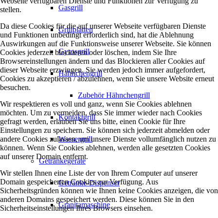
Webseite verfügbaren Dienste und Funktionen zur Verfügung zu
Gasgrill
stellen.
Da diese Cookies für die auf unserer Webseite verfügbaren Dienste
Grillplatten
und Funktionen unbedingt erforderlich sind, hat die Ablehnung
Auswirkungen auf die Funktionsweise unserer Webseite. Sie können
Gyrosgrill
Cookies jederzeit blockieren oder löschen, indem Sie Ihre
Browsereinstellungen ändern und das Blockieren aller Cookies auf
dieser Webseite erzwingen. Sie werden jedoch immer aufgefordert,
Hähnchengrill
Cookies zu akzeptieren / abzulehnen, wenn Sie unsere Website erneut
besuchen.
Zubehör Hähnchengrill
Wir respektieren es voll und ganz, wenn Sie Cookies ablehnen
möchten. Um zu vermeiden, dass Sie immer wieder nach Cookies
Kontaktgrill
gefragt werden, erlauben Sie uns bitte, einen Cookie für Ihre
Einstellungen zu speichern. Sie können sich jederzeit abmelden oder
andere Cookies zulassen, um unsere Dienste vollumfänglich nutzen zu
Wassergrill
können. Wenn Sie Cookies ablehnen, werden alle gesetzten Cookies
auf unserer Domain entfernt.
Getränkegeräte
Wir stellen Ihnen eine Liste der von Ihrem Computer auf unserer
Domain gespeicherten Cookies zur Verfügung. Aus
Getränke-Dispenser
Sicherheitsgründen können wie Ihnen keine Cookies anzeigen, die von
anderen Domains gespeichert werden. Diese können Sie in den
Granitamaschine
Sicherheitseinstellungen Ihres Browsers einsehen.