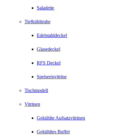
Saladette
Tiefkühltruhe
Edelstahldeckel
Glasedeckel
RFS Deckel
Speiseeisvitrine
Tischmodell
Vitrinen
Gekühlte Aufsatzvitrinen
Gekühltes Buffet