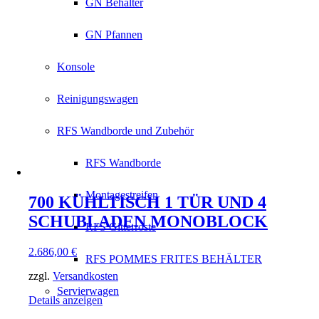
GN Behälter
GN Pfannen
Konsole
Reinigungswagen
RFS Wandborde und Zubehör
RFS Wandborde
Montagestreifen
700 KÜHLTISCH 1 TÜR UND 4
SCHUBLADEN MONOBLOCK
RFS Gitterroste
2.686,00
€
RFS POMMES FRITES BEHÄLTER
zzgl.
Versandkosten
Servierwagen
Details anzeigen