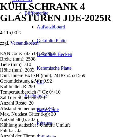
KÜHLSCHRANK 4
Büffetgeräte
GLASTÜREN JDE-2025R
Aufsatzbboard
4.115,00
€
Gekühlte Platte
zzgl.
Versandkosten
EAN code: 7435137863854
Gekühltes Becken
Breite (mm): 2508
Tiefe (mm): 710
Keramische Platte
Höhe (mm): 2003
Dim. Innere BxTxH (mm): 2418x545x1569
Gesamtleistung (kW): 0.92
Lift
Kühlmittel: R 290
Temperaturbereich (° C): 0/+10
Kochgeräte
Zahl der Schienen: 220
Anzahl Roste: 20
Abstand Schienen (mm): 90
Bain-Marie
Max. Nutzlast Gitter (kg): 30
Nutzinhalt (l): 2025
Friteuse
Kühlung statischer / Umluft: Umluft
Fahrbar: Ja
Anzahl der Türen: 4
Grillplatte