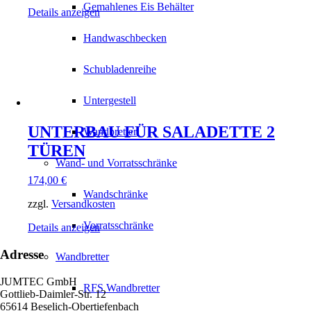
Gemahlenes Eis Behälter
Details anzeigen
Handwaschbecken
Schubladenreihe
Untergestell
UNTERBAU FÜR SALADETTE 2
Wandbretter
TÜREN
Wand- und Vorratsschränke
174,00
€
Wandschränke
zzgl.
Versandkosten
Vorratsschränke
Details anzeigen
Adresse
Wandbretter
JUMTEC GmbH
RFS Wandbretter
Gottlieb-Daimler-Str. 12
65614 Beselich-Obertiefenbach