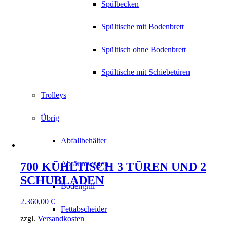
Spülbecken
Spültische mit Bodenbrett
Spültisch ohne Bodenbrett
Spültische mit Schiebetüren
Trolleys
Übrig
Abfallbehälter
Abräumwagen
700 KÜHLTISCH 3 TÜREN UND 2
SCHUBLADEN
Bodengrill
2.360,00
€
Fettabscheider
zzgl.
Versandkosten