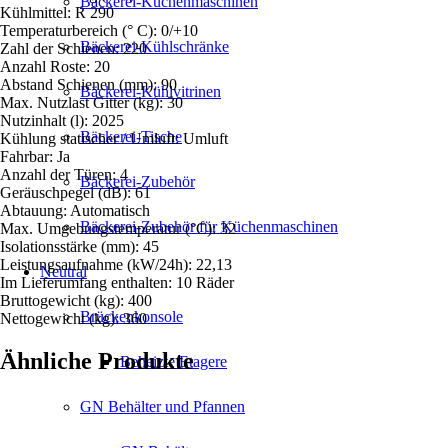
Bäckerei-Küchenmaschinen
Kühlmittel: R 290
Temperaturbereich (° C): 0/+10
Bäckerei-Kühlschränke
Zahl der Schienen: 220
Anzahl Roste: 20
Abstand Schienen (mm): 90
Bäckerei-Kühlvitrinen
Max. Nutzlast Gitter (kg): 30
Nutzinhalt (l): 2025
Bäckerei-Tische
Kühlung statischer / Umluft: Umluft
Fahrbar: Ja
Anzahl der Türen: 4
Bäckerei-Zubehör
Geräuschpegel (dB): 61
Abtauung: Automatisch
Bäckerei-Zubehör für Küchenmaschinen
Max. Umgebungstemperatur (°C): 32
Isolationsstärke (mm): 45
Leistungsaufnahme (kW/24h): 22,13
Neutral
Im Lieferumfang enthalten: 10 Räder
Bruttogewicht (kg): 400
Brückenkonsole
Nettogewicht (kg): 360
Ähnliche Produkte
Beheizte Etagere
GN Behälter und Pfannen