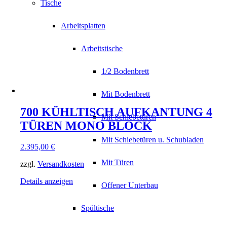
Tische
Arbeitsplatten
Arbeitstische
1/2 Bodenbrett
Mit Bodenbrett
700 KÜHLTISCH AUFKANTUNG 4
Mit Schiebetüren
TÜREN MONO BLOCK
Mit Schiebetüren u. Schubladen
2.395,00
€
Mit Türen
zzgl.
Versandkosten
Details anzeigen
Offener Unterbau
Spültische