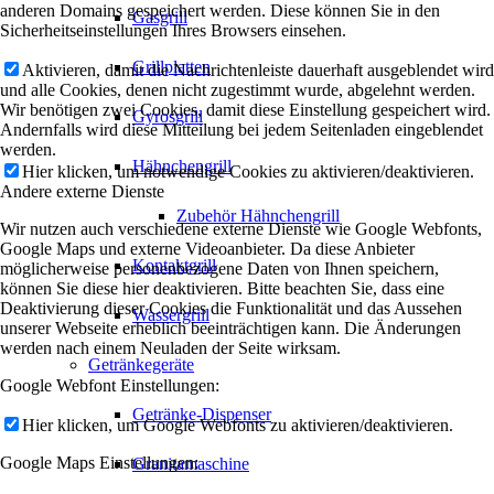
anderen Domains gespeichert werden. Diese können Sie in den
Gasgrill
Sicherheitseinstellungen Ihres Browsers einsehen.
Grillplatten
Aktivieren, damit die Nachrichtenleiste dauerhaft ausgeblendet wird
und alle Cookies, denen nicht zugestimmt wurde, abgelehnt werden.
Wir benötigen zwei Cookies, damit diese Einstellung gespeichert wird.
Gyrosgrill
Andernfalls wird diese Mitteilung bei jedem Seitenladen eingeblendet
werden.
Hähnchengrill
Hier klicken, um notwendige Cookies zu aktivieren/deaktivieren.
Andere externe Dienste
Zubehör Hähnchengrill
Wir nutzen auch verschiedene externe Dienste wie Google Webfonts,
Google Maps und externe Videoanbieter. Da diese Anbieter
Kontaktgrill
möglicherweise personenbezogene Daten von Ihnen speichern,
können Sie diese hier deaktivieren. Bitte beachten Sie, dass eine
Deaktivierung dieser Cookies die Funktionalität und das Aussehen
Wassergrill
unserer Webseite erheblich beeinträchtigen kann. Die Änderungen
werden nach einem Neuladen der Seite wirksam.
Getränkegeräte
Google Webfont Einstellungen:
Getränke-Dispenser
Hier klicken, um Google Webfonts zu aktivieren/deaktivieren.
Google Maps Einstellungen:
Granitamaschine