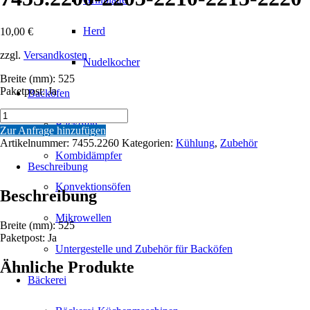
Herd
10,00
€
zzgl.
Versandkosten
Nudelkocher
Breite (mm): 525
Paketpost: Ja
Backöfen
PREISKARTENHALTER
Backöfen
LINKS
Zur Anfrage hinzufügen
/
Artikelnummer:
7455.2260
Kategorien:
Kühlung
,
Zubehör
RECHTS
Kombidämpfer
WEIß
Beschreibung
7455.2200-
Konvektionsöfen
2205-
Beschreibung
2210-
2215-
Mikrowellen
Breite (mm): 525
2220
Paketpost: Ja
Menge
Untergestelle und Zubehör für Backöfen
Ähnliche Produkte
Bäckerei