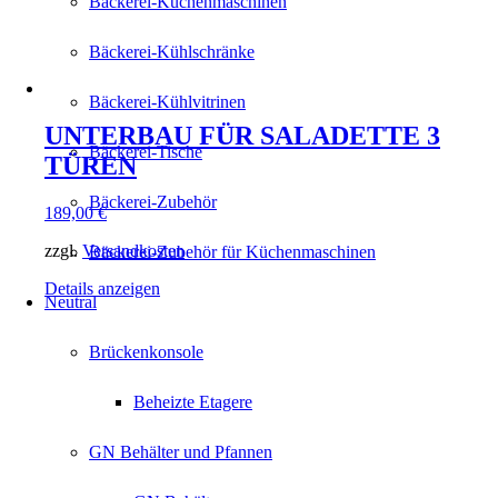
Bäckerei-Küchenmaschinen
Bäckerei-Kühlschränke
Bäckerei-Kühlvitrinen
UNTERBAU FÜR SALADETTE 3
Bäckerei-Tische
TÜREN
Bäckerei-Zubehör
189,00
€
zzgl.
Versandkosten
Bäckerei-Zubehör für Küchenmaschinen
Details anzeigen
Neutral
Brückenkonsole
Beheizte Etagere
GN Behälter und Pfannen