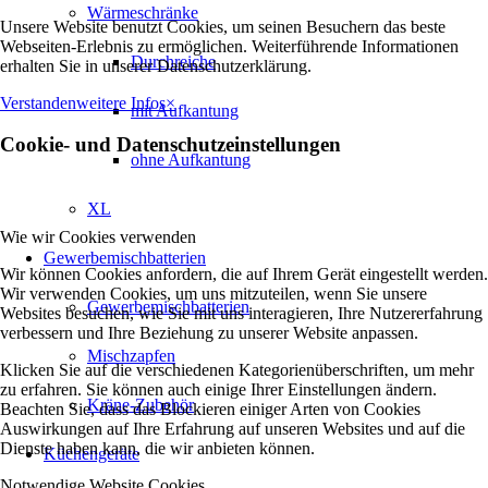
Wärmeschränke
Unsere Website benutzt Cookies, um seinen Besuchern das beste
Webseiten-Erlebnis zu ermöglichen. Weiterführende Informationen
Durchreiche
erhalten Sie in unserer Datenschutzerklärung.
Verstanden
weitere Infos
×
mit Aufkantung
Cookie- und Datenschutzeinstellungen
ohne Aufkantung
XL
Wie wir Cookies verwenden
Gewerbemischbatterien
Wir können Cookies anfordern, die auf Ihrem Gerät eingestellt werden.
Wir verwenden Cookies, um uns mitzuteilen, wenn Sie unsere
Gewerbemischbatterien
Websites besuchen, wie Sie mit uns interagieren, Ihre Nutzererfahrung
verbessern und Ihre Beziehung zu unserer Website anpassen.
Mischzapfen
Klicken Sie auf die verschiedenen Kategorienüberschriften, um mehr
zu erfahren. Sie können auch einige Ihrer Einstellungen ändern.
Kräne-Zubehör
Beachten Sie, dass das Blockieren einiger Arten von Cookies
Auswirkungen auf Ihre Erfahrung auf unseren Websites und auf die
Dienste haben kann, die wir anbieten können.
Küchengeräte
Notwendige Website Cookies