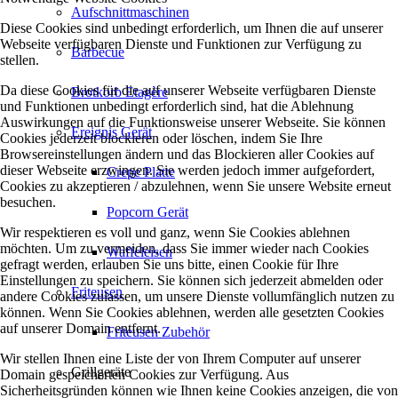
Aufschnittmaschinen
Diese Cookies sind unbedingt erforderlich, um Ihnen die auf unserer
Webseite verfügbaren Dienste und Funktionen zur Verfügung zu
Barbecue
stellen.
Da diese Cookies für die auf unserer Webseite verfügbaren Dienste
Brotkorb Etagère
und Funktionen unbedingt erforderlich sind, hat die Ablehnung
Auswirkungen auf die Funktionsweise unserer Webseite. Sie können
Ereignis Gerät
Cookies jederzeit blockieren oder löschen, indem Sie Ihre
Browsereinstellungen ändern und das Blockieren aller Cookies auf
dieser Webseite erzwingen. Sie werden jedoch immer aufgefordert,
Crepe Platte
Cookies zu akzeptieren / abzulehnen, wenn Sie unsere Website erneut
besuchen.
Popcorn Gerät
Wir respektieren es voll und ganz, wenn Sie Cookies ablehnen
möchten. Um zu vermeiden, dass Sie immer wieder nach Cookies
Waffeleisen
gefragt werden, erlauben Sie uns bitte, einen Cookie für Ihre
Einstellungen zu speichern. Sie können sich jederzeit abmelden oder
Friteusen
andere Cookies zulassen, um unsere Dienste vollumfänglich nutzen zu
können. Wenn Sie Cookies ablehnen, werden alle gesetzten Cookies
auf unserer Domain entfernt.
Friteusen Zubehör
Wir stellen Ihnen eine Liste der von Ihrem Computer auf unserer
Grillgeräte
Domain gespeicherten Cookies zur Verfügung. Aus
Sicherheitsgründen können wie Ihnen keine Cookies anzeigen, die von