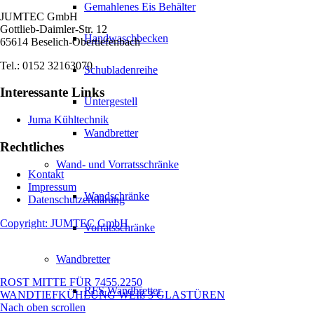
Gemahlenes Eis Behälter
JUMTEC GmbH
Gottlieb-Daimler-Str. 12
Handwaschbecken
65614 Beselich-Obertiefenbach
Tel.: 0152 32163070
Schubladenreihe
Interessante Links
Untergestell
Juma Kühltechnik
Wandbretter
Rechtliches
Wand- und Vorratsschränke
Kontakt
Impressum
Wandschränke
Datenschutzerklärung
Copyright: JUMTEC GmbH
Vorratsschränke
Wandbretter
ROST MITTE FÜR 7455.2250
RFS Wandbretter
WANDTIEFKÜHLUNG WEIß 3 GLASTÜREN
Nach oben scrollen