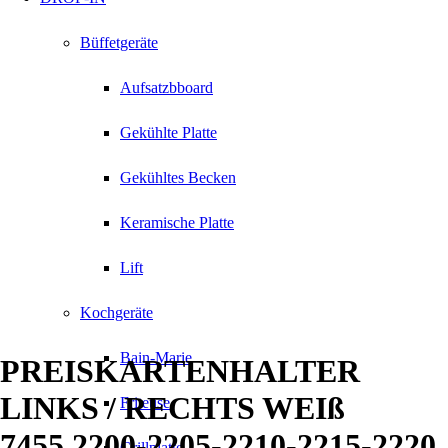
Büffetgeräte
Aufsatzbboard
Gekühlte Platte
Gekühltes Becken
Keramische Platte
Lift
Kochgeräte
Bain-Marie
PREISKARTENHALTER
LINKS / RECHTS WEIß
Friteuse
7455.2200-2205-2210-2215-2220
Grillplatte