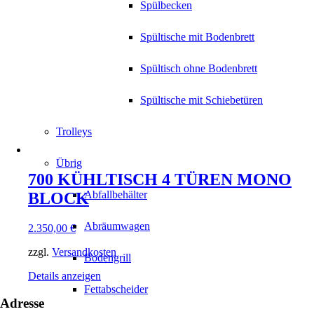
Spülbecken
Spültische mit Bodenbrett
Spültisch ohne Bodenbrett
Spültische mit Schiebetüren
Trolleys
Übrig
700 KÜHLTISCH 4 TÜREN MONO
Abfallbehälter
BLOCK
Abräumwagen
2.350,00
€
zzgl.
Versandkosten
Bodengrill
Details anzeigen
Fettabscheider
Adresse