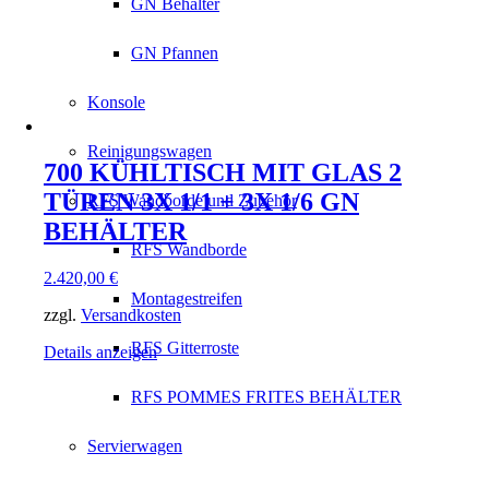
GN Behälter
GN Pfannen
Konsole
Reinigungswagen
700 KÜHLTISCH MIT GLAS 2
TÜREN 3X 1/1 + 3X 1/6 GN
RFS Wandborde und Zubehör
BEHÄLTER
RFS Wandborde
2.420,00
€
Montagestreifen
zzgl.
Versandkosten
RFS Gitterroste
Details anzeigen
RFS POMMES FRITES BEHÄLTER
Servierwagen