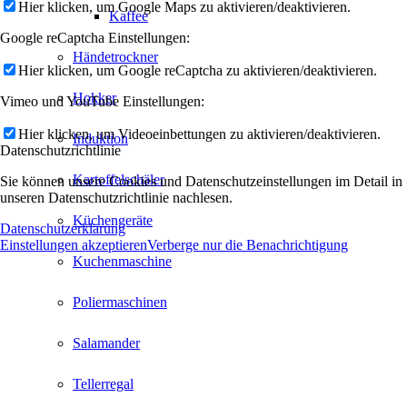
Hier klicken, um Google Maps zu aktivieren/deaktivieren.
Kaffee
Google reCaptcha Einstellungen:
Händetrockner
Hier klicken, um Google reCaptcha zu aktivieren/deaktivieren.
Hokker
Vimeo und YouTube Einstellungen:
Hier klicken, um Videoeinbettungen zu aktivieren/deaktivieren.
Induktion
Datenschutzrichtlinie
Kartoffelschäler
Sie können unsere Cookies und Datenschutzeinstellungen im Detail in
unseren Datenschutzrichtlinie nachlesen.
Küchengeräte
Datenschutzerklärung
Einstellungen akzeptieren
Verberge nur die Benachrichtigung
Kuchenmaschine
Poliermaschinen
Salamander
Tellerregal