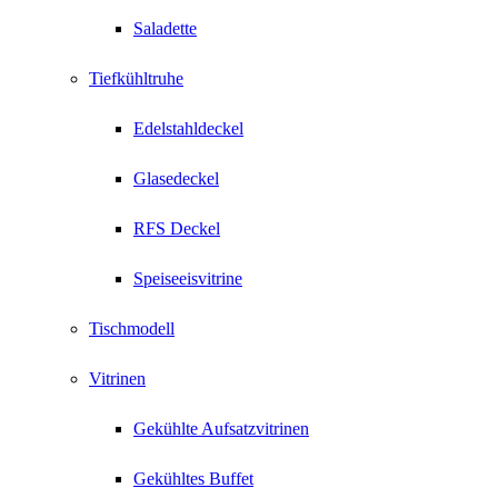
Saladette
Tiefkühltruhe
Edelstahldeckel
Glasedeckel
RFS Deckel
Speiseeisvitrine
Tischmodell
Vitrinen
Gekühlte Aufsatzvitrinen
Gekühltes Buffet