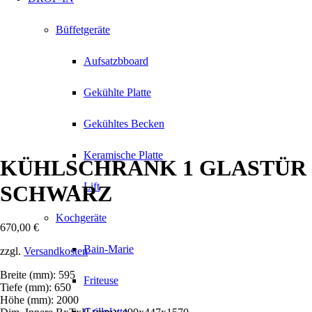
Büffetgeräte
Aufsatzbboard
Gekühlte Platte
Gekühltes Becken
Keramische Platte
KÜHLSCHRANK 1 GLASTÜR
Lift
SCHWARZ
Kochgeräte
670,00
€
Bain-Marie
zzgl.
Versandkosten
Breite (mm): 595
Friteuse
Tiefe (mm): 650
Höhe (mm): 2000
Grillplatte