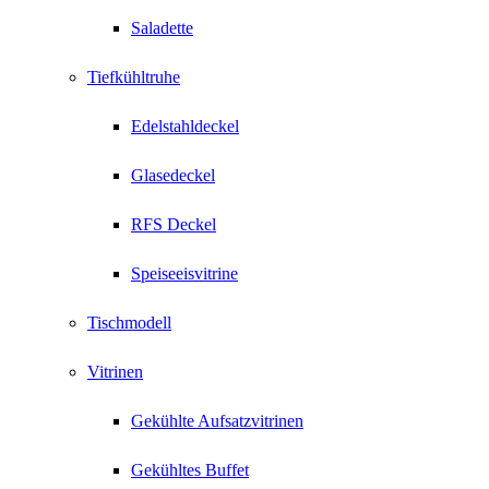
Saladette
Tiefkühltruhe
Edelstahldeckel
Glasedeckel
RFS Deckel
Speiseeisvitrine
Tischmodell
Vitrinen
Gekühlte Aufsatzvitrinen
Gekühltes Buffet