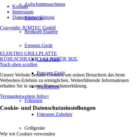
Aufschnittmaschinen
Kontakt
Impressum
Datenschutzerklärung
Barbecue
Copyright: JUMTEC GmbH
Brotkorb Etagère
Ereignis Gerät
ELEKTRO GRILLPLATTE
KÜHLSCHRANK 1 GLASTÜR 382L
Crepe Platte
Nach oben scrollen
Popcorn Gerät
Unsere Website benutzt Cookies, um seinen Besuchern das beste
Webseiten-Erlebnis zu ermöglichen. Weiterführende Informationen
erhalten Sie in unserer Datenschutzerklärung.
Waffeleisen
Verstanden
weitere Infos
×
Friteusen
Cookie- und Datenschutzeinstellungen
Friteusen Zubehör
Grillgeräte
Wie wir Cookies verwenden