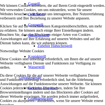
Gasgrill
Wir können Cookies anfordern, die auf Ihrem Gerät eingestellt werden.
Wir verwenden Cookies, um uns mitzuteilen, wenn Sie unsere
Websites besuchen, wie Sie mit uns interagieren, Ihre Nutzererfahrung
Grillplatten
verbessern und Ihre Beziehung zu unserer Website anpassen.
Gyrosgrill
Klicken Sie auf die verschiedenen Kategorienüberschriften, um mehr
zu erfahren. Sie können auch einige Ihrer Einstellungen ändern.
Beachten Sie, dass das Blockieren einiger Arten von Cookies
Hähnchengrill
Auswirkungen auf Ihre Erfahrung auf unseren Websites und auf die
Dienste haben kann, die wir anbieten können.
Zubehör Hähnchengrill
Notwendige Website Cookies
Kontaktgrill
Diese Cookies sind unbedingt erforderlich, um Ihnen die auf unserer
Webseite verfügbaren Dienste und Funktionen zur Verfügung zu
Wassergrill
stellen.
Da diese Cookies für die auf unserer Webseite verfügbaren Dienste
Getränkegeräte
und Funktionen unbedingt erforderlich sind, hat die Ablehnung
Auswirkungen auf die Funktionsweise unserer Webseite. Sie können
Cookies jederzeit blockieren oder löschen, indem Sie Ihre
Getränke-Dispenser
Browsereinstellungen ändern und das Blockieren aller Cookies auf
dieser Webseite erzwingen. Sie werden jedoch immer aufgefordert,
Granitamaschine
Cookies zu akzeptieren / abzulehnen, wenn Sie unsere Website erneut
besuchen.