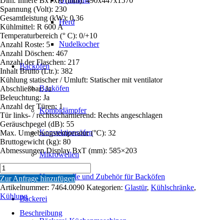
Dim. Innere BxTxH (mm): 490x447x1570
Spannung (Volt): 230
Gesamtleistung (kW): 0,36
Herd
Kühlmittel: R 600 A
Temperaturbereich (° C): 0/+10
Nudelkocher
Anzahl Roste: 5
Anzahl Döschen: 467
Anzahl der Flaschen: 217
Backöfen
Inhalt Brutto (Ltr.): 382
Kühlung statischer / Umluft: Statischer mit ventilator
Backöfen
Abschließbar: Ja
Beleuchtung: Ja
Anzahl der Türen: 1
Kombidämpfer
Tür links- / rechtsscharnierend: Rechts angeschlagen
Geräuschpegel (dB): 55
Konvektionsöfen
Max. Umgebungstemperatur (°C): 32
Bruttogewicht (kg): 80
Abmessungen Display BxT (mm): 585×203
Mikrowellen
KÜHLSCHRANK
1
Untergestelle und Zubehör für Backöfen
Zur Anfrage hinzufügen
GLASTÜR
Artikelnummer:
7464.0090
Kategorien:
Glastür
,
Kühlschränke
,
SCHWARZ
Kühlung
Bäckerei
Menge
Beschreibung