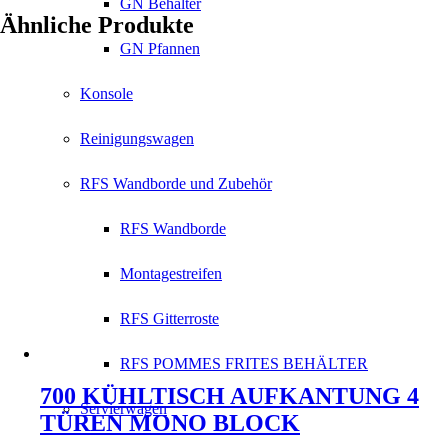
GN Behälter
Ähnliche Produkte
GN Pfannen
Konsole
Reinigungswagen
RFS Wandborde und Zubehör
RFS Wandborde
Montagestreifen
RFS Gitterroste
RFS POMMES FRITES BEHÄLTER
700 KÜHLTISCH AUFKANTUNG 4
Servierwagen
TÜREN MONO BLOCK