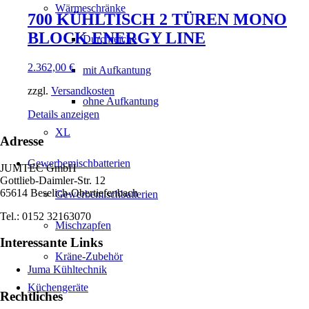
Wärmeschränke
700 KÜHLTISCH 2 TÜREN MONO
BLOCK ENERGY LINE
Durchreiche
2.362,00
€
mit Aufkantung
zzgl.
Versandkosten
ohne Aufkantung
Details anzeigen
XL
Adresse
Gewerbemischbatterien
JUMTEC GmbH
Gottlieb-Daimler-Str. 12
65614 Beselich-Obertiefenbach
Gewerbemischbatterien
Tel.: 0152 32163070
Mischzapfen
Interessante Links
Kräne-Zubehör
Juma Kühltechnik
Küchengeräte
Rechtliches