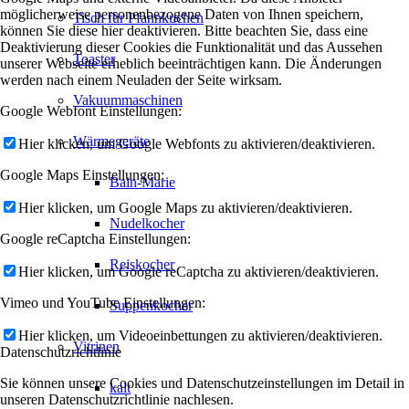
möglicherweise personenbezogene Daten von Ihnen speichern,
Tisch für Pfannkuchen
können Sie diese hier deaktivieren. Bitte beachten Sie, dass eine
Deaktivierung dieser Cookies die Funktionalität und das Aussehen
Toaster
unserer Webseite erheblich beeinträchtigen kann. Die Änderungen
werden nach einem Neuladen der Seite wirksam.
Vakuummaschinen
Google Webfont Einstellungen:
Wärmegeräte
Hier klicken, um Google Webfonts zu aktivieren/deaktivieren.
Google Maps Einstellungen:
Bain-Marie
Hier klicken, um Google Maps zu aktivieren/deaktivieren.
Nudelkocher
Google reCaptcha Einstellungen:
Reiskocher
Hier klicken, um Google reCaptcha zu aktivieren/deaktivieren.
Vimeo und YouTube Einstellungen:
Suppenkocher
Hier klicken, um Videoeinbettungen zu aktivieren/deaktivieren.
Vitrinen
Datenschutzrichtlinie
Sie können unsere Cookies und Datenschutzeinstellungen im Detail in
kalt
unseren Datenschutzrichtlinie nachlesen.