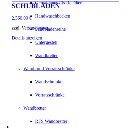
Gemahlenes Eis Behälter
SCHUBLADEN
Handwaschbecken
2.360,00
€
zzgl.
Versandkosten
Schubladenreihe
Details anzeigen
Untergestell
Wandbretter
Wand- und Vorratsschränke
Wandschränke
Vorratsschränke
Wandbretter
RFS Wandbretter