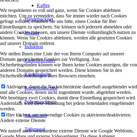
Kaffee
Wir respektieren es voll und ganz, wenn Sie Cookies ablehnen
möchten. Um zu vermeiden, dass Sie immer wieder nach Cookies
Händetrockner
gefragt werden, erlauben Sie uns bitte, einen Cookie für Ihre
Einstellungen zu speichern. Sie können sich jederzeit abmelden oder
andere Cookies zulassen, um unsere Dienste vollumfänglich nutzen zu
Hokker
können. Wenn Sie Cookies ablehnen, werden alle gesetzten Cookies
auf unserer Domain entfernt.
Induktion
Wir stellen Ihnen eine Liste der von Ihrem Computer auf unserer
Domain gespeicherten Cookies zur Verfügung. Aus
Kartoffelschäler
Sicherheitsgründen können wie Ihnen keine Cookies anzeigen, die von
anderen Domains gespeichert werden. Diese können Sie in den
Küchengeräte
Sicherheitseinstellungen Ihres Browsers einsehen.
Aktivieren, damit die Nachrichtenleiste dauerhaft ausgeblendet wird
Kuchenmaschine
und alle Cookies, denen nicht zugestimmt wurde, abgelehnt werden.
Wir benötigen zwei Cookies, damit diese Einstellung gespeichert wird.
Poliermaschinen
Andernfalls wird diese Mitteilung bei jedem Seitenladen eingeblendet
werden.
Hier klicken, um notwendige Cookies zu aktivieren/deaktivieren.
Salamander
Andere externe Dienste
Tellerregal
Wir nutzen auch verschiedene externe Dienste wie Google Webfonts,
Google Maps und externe Videoanbieter. Da diese Anbieter