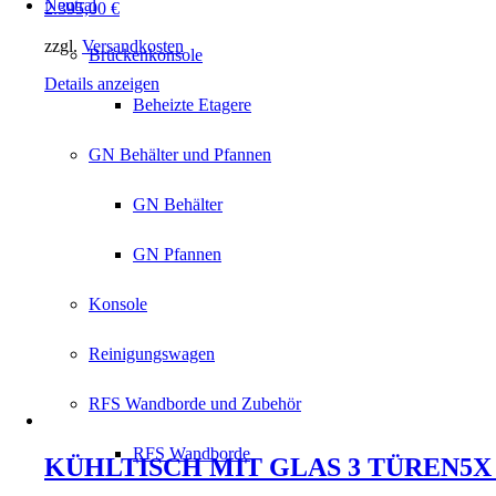
Neutral
2.395,00
€
zzgl.
Versandkosten
Brückenkonsole
Details anzeigen
Beheizte Etagere
GN Behälter und Pfannen
GN Behälter
GN Pfannen
Konsole
Reinigungswagen
RFS Wandborde und Zubehör
RFS Wandborde
KÜHLTISCH MIT GLAS 3 TÜREN5X