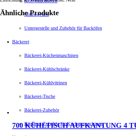
Konvektionsöfen
Ähnliche Produkte
Mikrowellen
Untergestelle und Zubehör für Backöfen
Bäckerei
Bäckerei-Küchenmaschinen
Bäckerei-Kühlschränke
Bäckerei-Kühlvitrinen
Bäckerei-Tische
Bäckerei-Zubehör
Bäckerei-Zubehör für Küchenmaschinen
700 KÜHLTISCH AUFKANTUNG 4 