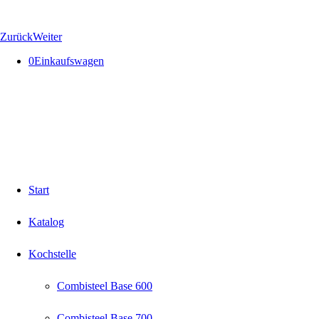
Zurück
Weiter
0
Einkaufswagen
Start
Katalog
Kochstelle
Combisteel Base 600
Combisteel Base 700