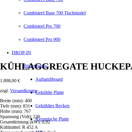
Combisteel Base 700 Tischmodel
Combisteel Pro 700
Combisteel Pro 900
DROP-IN
KÜHLAGGREGATE HUCKEPAC
Büffetgeräte
Aufsatzbboard
1.898,00
€
zzgl.
Versandkosten
Gekühlte Platte
Breite (mm): 400
Gekühltes Becken
Tiefe (mm): 831
Höhe (mm): 767
Spannung (Volt): 230
Keramische Platte
Gesamtleistung (kW): 0,92
Kühlmittel: R 452 A