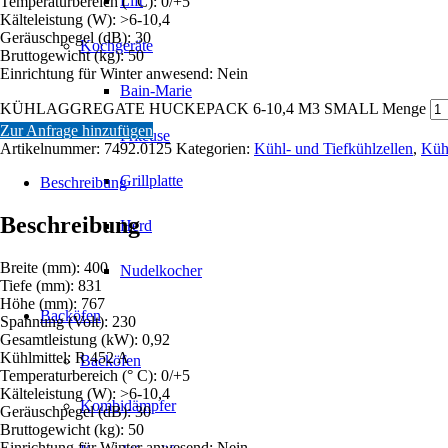
Lift
Temperaturbereich (° C): 0/+5
Kälteleistung (W): >6-10,4
Geräuschpegel (dB): 30
Kochgeräte
Bruttogewicht (kg): 50
Einrichtung für Winter anwesend: Nein
Bain-Marie
KÜHLAGGREGATE HUCKEPACK 6-10,4 M3 SMALL Menge
Zur Anfrage hinzufügen
Friteuse
Artikelnummer:
7492.0125
Kategorien:
Kühl- und Tiefkühlzellen
,
Küh
Grillplatte
Beschreibung
Beschreibung
Herd
Breite (mm): 400
Nudelkocher
Tiefe (mm): 831
Höhe (mm): 767
Backöfen
Spannung (Volt): 230
Gesamtleistung (kW): 0,92
Kühlmittel: R 452 A
Backöfen
Temperaturbereich (° C): 0/+5
Kälteleistung (W): >6-10,4
Kombidämpfer
Geräuschpegel (dB): 30
Bruttogewicht (kg): 50
Einrichtung für Winter anwesend: Nein