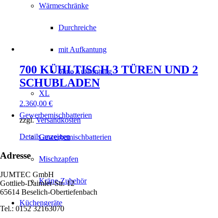
Wärmeschränke
Durchreiche
mit Aufkantung
700 KÜHLTISCH 3 TÜREN UND 2
ohne Aufkantung
SCHUBLADEN
XL
2.360,00
€
Gewerbemischbatterien
zzgl.
Versandkosten
Details anzeigen
Gewerbemischbatterien
Adresse
Mischzapfen
JUMTEC GmbH
Kräne-Zubehör
Gottlieb-Daimler-Str. 12
65614 Beselich-Obertiefenbach
Küchengeräte
Tel.: 0152 32163070