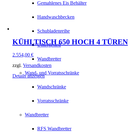
Gemahlenes Eis Behälter
Handwaschbecken
Schubladenreihe
KÜHLTISCH 650 HOCH 4 TÜREN
Untergestell
2.554,00
€
Wandbretter
zzgl.
Versandkosten
Wand- und Vorratsschränke
Details anzeigen
Wandschränke
Vorratsschränke
Wandbretter
RFS Wandbretter