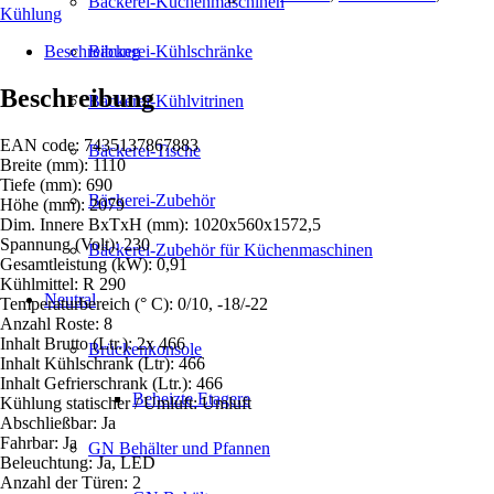
Bäckerei-Küchenmaschinen
Kühlung
Beschreibung
Bäckerei-Kühlschränke
Beschreibung
Bäckerei-Kühlvitrinen
EAN code: 7435137867883
Bäckerei-Tische
Breite (mm): 1110
Tiefe (mm): 690
Bäckerei-Zubehör
Höhe (mm): 2079
Dim. Innere BxTxH (mm): 1020x560x1572,5
Spannung (Volt): 230
Bäckerei-Zubehör für Küchenmaschinen
Gesamtleistung (kW): 0,91
Kühlmittel: R 290
Neutral
Temperaturbereich (° C): 0/10, -18/-22
Anzahl Roste: 8
Inhalt Brutto (Ltr.): 2x 466
Brückenkonsole
Inhalt Kühlschrank (Ltr): 466
Inhalt Gefrierschrank (Ltr.): 466
Beheizte Etagere
Kühlung statischer / Umluft: Umluft
Abschließbar: Ja
Fahrbar: Ja
GN Behälter und Pfannen
Beleuchtung: Ja, LED
Anzahl der Türen: 2