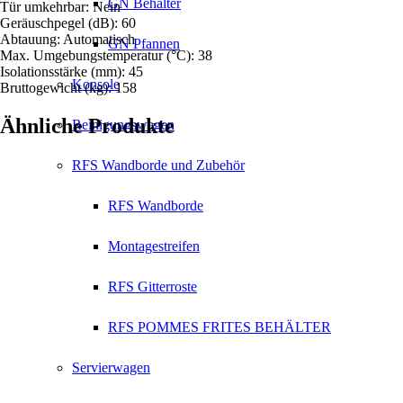
GN Behälter
Tür umkehrbar: Nein
Geräuschpegel (dB): 60
Abtauung: Automatisch
GN Pfannen
Max. Umgebungstemperatur (°C): 38
Isolationsstärke (mm): 45
Konsole
Bruttogewicht (kg): 158
Ähnliche Produkte
Reinigungswagen
RFS Wandborde und Zubehör
RFS Wandborde
Montagestreifen
RFS Gitterroste
RFS POMMES FRITES BEHÄLTER
Servierwagen