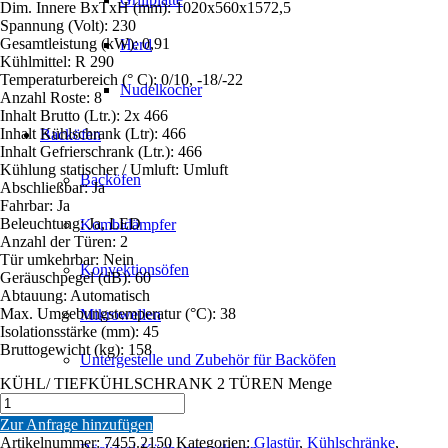
Dim. Innere BxTxH (mm): 1020x560x1572,5
Spannung (Volt): 230
Gesamtleistung (kW): 0,91
Herd
Kühlmittel: R 290
Temperaturbereich (° C): 0/10, -18/-22
Nudelkocher
Anzahl Roste: 8
Inhalt Brutto (Ltr.): 2x 466
Inhalt Kühlschrank (Ltr): 466
Backöfen
Inhalt Gefrierschrank (Ltr.): 466
Kühlung statischer / Umluft: Umluft
Backöfen
Abschließbar: Ja
Fahrbar: Ja
Beleuchtung: Ja, LED
Kombidämpfer
Anzahl der Türen: 2
Tür umkehrbar: Nein
Konvektionsöfen
Geräuschpegel (dB): 60
Abtauung: Automatisch
Max. Umgebungstemperatur (°C): 38
Mikrowellen
Isolationsstärke (mm): 45
Bruttogewicht (kg): 158
Untergestelle und Zubehör für Backöfen
KÜHL/ TIEFKÜHLSCHRANK 2 TÜREN Menge
Bäckerei
Zur Anfrage hinzufügen
Artikelnummer:
7455.2150
Kategorien:
Glastür
,
Kühlschränke
,