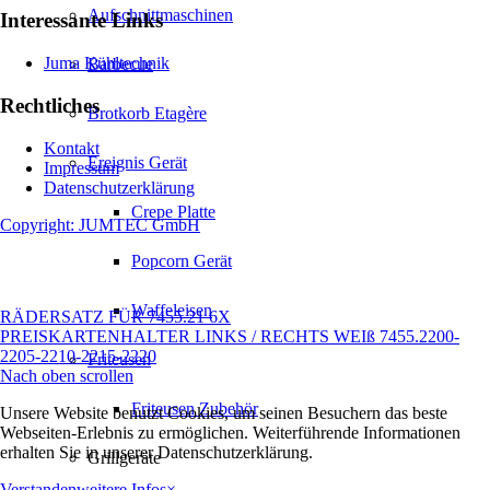
Aufschnittmaschinen
Interessante Links
Juma Kühltechnik
Barbecue
Rechtliches
Brotkorb Etagère
Kontakt
Ereignis Gerät
Impressum
Datenschutzerklärung
Crepe Platte
Copyright: JUMTEC GmbH
Popcorn Gerät
Waffeleisen
RÄDERSATZ FÜR 7455.21 6X
PREISKARTENHALTER LINKS / RECHTS WEIß 7455.2200-
2205-2210-2215-2220
Friteusen
Nach oben scrollen
Friteusen Zubehör
Unsere Website benutzt Cookies, um seinen Besuchern das beste
Webseiten-Erlebnis zu ermöglichen. Weiterführende Informationen
erhalten Sie in unserer Datenschutzerklärung.
Grillgeräte
Verstanden
weitere Infos
×