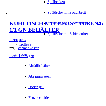
Spülbecken
Spültische mit Bodenbrett
KÜHLTISCH MIT GLAS 2 TÜREN4x
Spültisch ohne Bodenbrett
1/1 GN BEHÄLTER
Spültische mit Schiebetüren
2.780,00
€
Trolleys
zzgl.
Versandkosten
Übrig
Details anzeigen
Abfallbehälter
Abräumwagen
Bodengrill
Fettabscheider