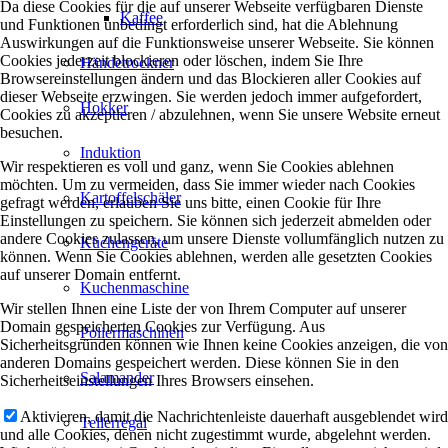
Da diese Cookies für die auf unserer Webseite verfügbaren Dienste
Kaffee
und Funktionen unbedingt erforderlich sind, hat die Ablehnung
Auswirkungen auf die Funktionsweise unserer Webseite. Sie können
Cookies jederzeit blockieren oder löschen, indem Sie Ihre
Händetrockner
Browsereinstellungen ändern und das Blockieren aller Cookies auf
dieser Webseite erzwingen. Sie werden jedoch immer aufgefordert,
Hokker
Cookies zu akzeptieren / abzulehnen, wenn Sie unsere Website erneut
besuchen.
Induktion
Wir respektieren es voll und ganz, wenn Sie Cookies ablehnen
möchten. Um zu vermeiden, dass Sie immer wieder nach Cookies
Kartoffelschäler
gefragt werden, erlauben Sie uns bitte, einen Cookie für Ihre
Einstellungen zu speichern. Sie können sich jederzeit abmelden oder
andere Cookies zulassen, um unsere Dienste vollumfänglich nutzen zu
Küchengeräte
können. Wenn Sie Cookies ablehnen, werden alle gesetzten Cookies
auf unserer Domain entfernt.
Kuchenmaschine
Wir stellen Ihnen eine Liste der von Ihrem Computer auf unserer
Domain gespeicherten Cookies zur Verfügung. Aus
Poliermaschinen
Sicherheitsgründen können wie Ihnen keine Cookies anzeigen, die von
anderen Domains gespeichert werden. Diese können Sie in den
Salamander
Sicherheitseinstellungen Ihres Browsers einsehen.
Aktivieren, damit die Nachrichtenleiste dauerhaft ausgeblendet wird
Tellerregal
und alle Cookies, denen nicht zugestimmt wurde, abgelehnt werden.