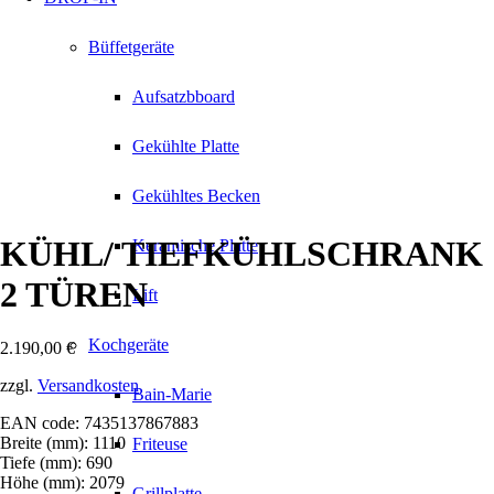
Büffetgeräte
Aufsatzbboard
Gekühlte Platte
Gekühltes Becken
KÜHL/ TIEFKÜHLSCHRANK
Keramische Platte
2 TÜREN
Lift
Kochgeräte
2.190,00
€
zzgl.
Versandkosten
Bain-Marie
EAN code: 7435137867883
Breite (mm): 1110
Friteuse
Tiefe (mm): 690
Höhe (mm): 2079
Grillplatte