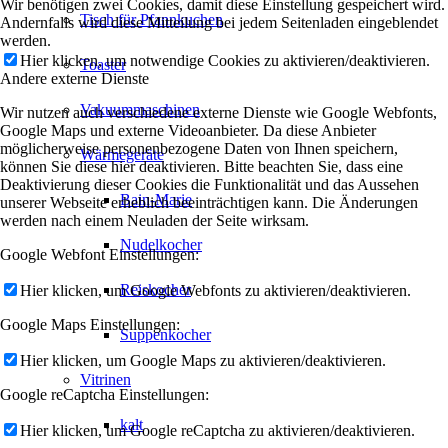
Wir benötigen zwei Cookies, damit diese Einstellung gespeichert wird.
Tisch für Pfannkuchen
Andernfalls wird diese Mitteilung bei jedem Seitenladen eingeblendet
werden.
Hier klicken, um notwendige Cookies zu aktivieren/deaktivieren.
Toaster
Andere externe Dienste
Vakuummaschinen
Wir nutzen auch verschiedene externe Dienste wie Google Webfonts,
Google Maps und externe Videoanbieter. Da diese Anbieter
möglicherweise personenbezogene Daten von Ihnen speichern,
Wärmegeräte
können Sie diese hier deaktivieren. Bitte beachten Sie, dass eine
Deaktivierung dieser Cookies die Funktionalität und das Aussehen
Bain-Marie
unserer Webseite erheblich beeinträchtigen kann. Die Änderungen
werden nach einem Neuladen der Seite wirksam.
Nudelkocher
Google Webfont Einstellungen:
Reiskocher
Hier klicken, um Google Webfonts zu aktivieren/deaktivieren.
Google Maps Einstellungen:
Suppenkocher
Hier klicken, um Google Maps zu aktivieren/deaktivieren.
Vitrinen
Google reCaptcha Einstellungen:
kalt
Hier klicken, um Google reCaptcha zu aktivieren/deaktivieren.