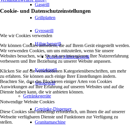
Gasgrill
Cookie- und Datenschutzeinstellungen
Grillplatten
Gyrosgrill
Wie wir Cookies verwenden
Hähnchengrill
Wir können Cookies anfordern, die auf Ihrem Gerät eingestellt werden.
Wir verwenden Cookies, um uns mitzuteilen, wenn Sie unsere
Websites besuchen, wie Sie mit uns interagieren, Ihre Nutzererfahrung
Zubehör Hähnchengrill
verbessern und Ihre Beziehung zu unserer Website anpassen.
Kontaktgrill
Klicken Sie auf die verschiedenen Kategorienüberschriften, um mehr
zu erfahren. Sie können auch einige Ihrer Einstellungen ändern.
Beachten Sie, dass das Blockieren einiger Arten von Cookies
Wassergrill
Auswirkungen auf Ihre Erfahrung auf unseren Websites und auf die
Dienste haben kann, die wir anbieten können.
Getränkegeräte
Notwendige Website Cookies
Getränke-Dispenser
Diese Cookies sind unbedingt erforderlich, um Ihnen die auf unserer
Webseite verfügbaren Dienste und Funktionen zur Verfügung zu
stellen.
Granitamaschine