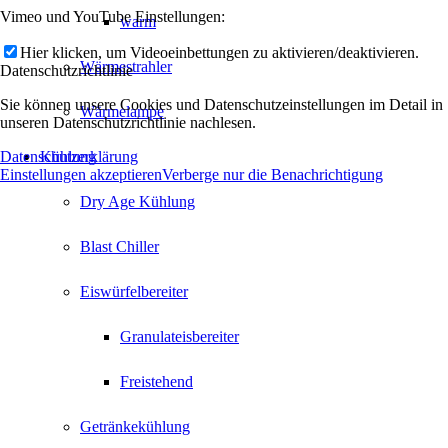
Vimeo und YouTube Einstellungen:
warm
Hier klicken, um Videoeinbettungen zu aktivieren/deaktivieren.
Wärmestrahler
Datenschutzrichtlinie
Sie können unsere Cookies und Datenschutzeinstellungen im Detail in
Wärmelampe
unseren Datenschutzrichtlinie nachlesen.
Datenschutzerklärung
Kühlung
Einstellungen akzeptieren
Verberge nur die Benachrichtigung
Dry Age Kühlung
Blast Chiller
Eiswürfelbereiter
Granulateisbereiter
Freistehend
Getränkekühlung