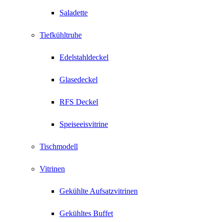
Saladette
Tiefkühltruhe
Edelstahldeckel
Glasedeckel
RFS Deckel
Speiseeisvitrine
Tischmodell
Vitrinen
Gekühlte Aufsatzvitrinen
Gekühltes Buffet