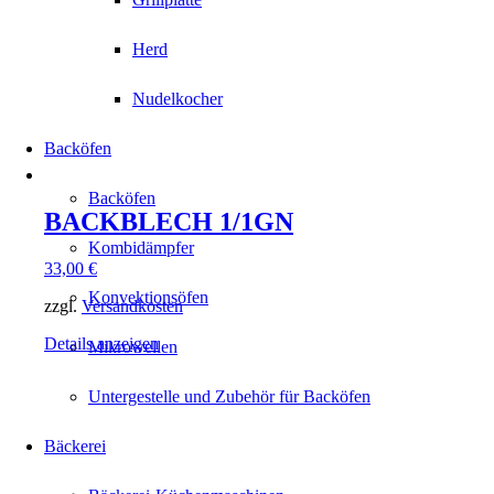
Herd
Nudelkocher
Backöfen
Backöfen
BACKBLECH 1/1GN
Kombidämpfer
33,00
€
Konvektionsöfen
zzgl.
Versandkosten
Details anzeigen
Mikrowellen
Untergestelle und Zubehör für Backöfen
Bäckerei