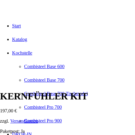
Start
Katalog
Kochstelle
Combisteel Base 600
Combisteel Base 700
KERNFÜHLER KIT
Combisteel Base 700 Tischmodel
Combisteel Pro 700
197,00
€
Combisteel Pro 900
zzgl.
Versandkosten
Paketpost: Ja
DROP-IN