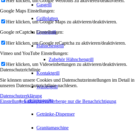
Hier klicken, um Google Webfonts zu aktivieren/deaktivieren.
Gasgrill
Google Maps Einstellungen:
Grillplatten
Hier klicken, um Google Maps zu aktivieren/deaktivieren.
Google reCaptcha Einstellungen:
Gyrosgrill
Hier klicken, um Google reCaptcha zu aktivieren/deaktivieren.
Hähnchengrill
Vimeo und YouTube Einstellungen:
Zubehör Hähnchengrill
Hier klicken, um Videoeinbettungen zu aktivieren/deaktivieren.
Datenschutzrichtlinie
Kontaktgrill
Sie können unsere Cookies und Datenschutzeinstellungen im Detail in
unseren Datenschutzrichtlinie nachlesen.
Wassergrill
Datenschutzerklärung
Getränkegeräte
Einstellungen akzeptieren
Verberge nur die Benachrichtigung
Getränke-Dispenser
Granitamaschine