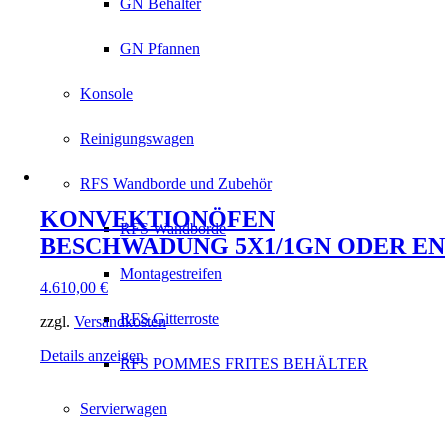
GN Behälter
GN Pfannen
Konsole
Reinigungswagen
RFS Wandborde und Zubehör
KONVEKTIONÖFEN
RFS Wandborde
BESCHWADUNG 5X1/1GN ODER EN
Montagestreifen
4.610,00
€
RFS Gitterroste
zzgl.
Versandkosten
Details anzeigen
RFS POMMES FRITES BEHÄLTER
Servierwagen