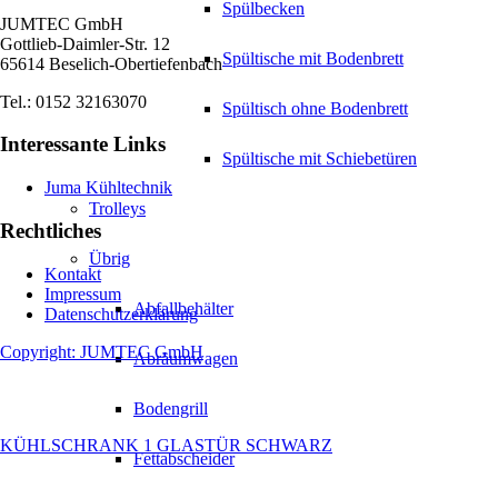
Spülbecken
JUMTEC GmbH
Gottlieb-Daimler-Str. 12
Spültische mit Bodenbrett
65614 Beselich-Obertiefenbach
Tel.: 0152 32163070
Spültisch ohne Bodenbrett
Interessante Links
Spültische mit Schiebetüren
Juma Kühltechnik
Trolleys
Rechtliches
Übrig
Kontakt
Impressum
Abfallbehälter
Datenschutzerklärung
Copyright: JUMTEC GmbH
Abräumwagen
Bodengrill
KÜHLSCHRANK 1 GLASTÜR SCHWARZ
Fettabscheider