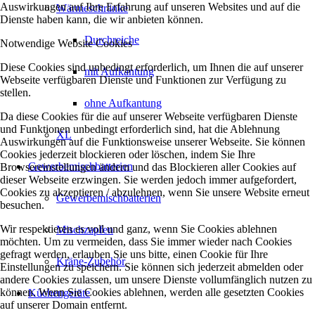
Auswirkungen auf Ihre Erfahrung auf unseren Websites und auf die
Wärmeschränke
Dienste haben kann, die wir anbieten können.
Durchreiche
Notwendige Website Cookies
Diese Cookies sind unbedingt erforderlich, um Ihnen die auf unserer
mit Aufkantung
Webseite verfügbaren Dienste und Funktionen zur Verfügung zu
stellen.
ohne Aufkantung
Da diese Cookies für die auf unserer Webseite verfügbaren Dienste
und Funktionen unbedingt erforderlich sind, hat die Ablehnung
XL
Auswirkungen auf die Funktionsweise unserer Webseite. Sie können
Cookies jederzeit blockieren oder löschen, indem Sie Ihre
Gewerbemischbatterien
Browsereinstellungen ändern und das Blockieren aller Cookies auf
dieser Webseite erzwingen. Sie werden jedoch immer aufgefordert,
Cookies zu akzeptieren / abzulehnen, wenn Sie unsere Website erneut
Gewerbemischbatterien
besuchen.
Wir respektieren es voll und ganz, wenn Sie Cookies ablehnen
Mischzapfen
möchten. Um zu vermeiden, dass Sie immer wieder nach Cookies
gefragt werden, erlauben Sie uns bitte, einen Cookie für Ihre
Kräne-Zubehör
Einstellungen zu speichern. Sie können sich jederzeit abmelden oder
andere Cookies zulassen, um unsere Dienste vollumfänglich nutzen zu
können. Wenn Sie Cookies ablehnen, werden alle gesetzten Cookies
Küchengeräte
auf unserer Domain entfernt.