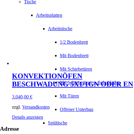
Tische
Arbeitsplatten
Arbeitstische
1/2 Bodenbrett
Mit Bodenbrett
Mit Schiebetüren
KONVEKTIONÖFEN
Mit Schiebetüren u. Schubladen
BESCHWADUNG 5X1/1GN ODER EN
Mit Türen
3.040,00
€
zzgl.
Versandkosten
Offener Unterbau
Details anzeigen
Spültische
Adresse