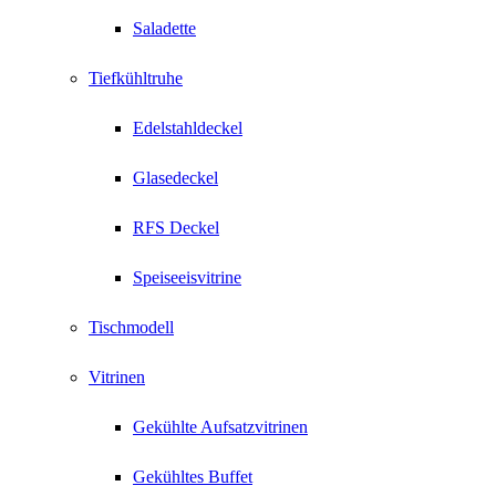
Saladette
Tiefkühltruhe
Edelstahldeckel
Glasedeckel
RFS Deckel
Speiseeisvitrine
Tischmodell
Vitrinen
Gekühlte Aufsatzvitrinen
Gekühltes Buffet