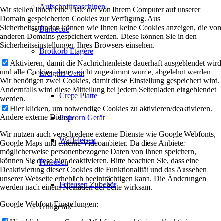
Aufschnittmaschinen
Wir stellen Ihnen eine Liste der von Ihrem Computer auf unserer
Domain gespeicherten Cookies zur Verfügung. Aus
Sicherheitsgründen können wie Ihnen keine Cookies anzeigen, die von
Barbecue
anderen Domains gespeichert werden. Diese können Sie in den
Sicherheitseinstellungen Ihres Browsers einsehen.
Brotkorb Etagère
Aktivieren, damit die Nachrichtenleiste dauerhaft ausgeblendet wird
und alle Cookies, denen nicht zugestimmt wurde, abgelehnt werden.
Ereignis Gerät
Wir benötigen zwei Cookies, damit diese Einstellung gespeichert wird.
Andernfalls wird diese Mitteilung bei jedem Seitenladen eingeblendet
Crepe Platte
werden.
Hier klicken, um notwendige Cookies zu aktivieren/deaktivieren.
Andere externe Dienste
Popcorn Gerät
Wir nutzen auch verschiedene externe Dienste wie Google Webfonts,
Waffeleisen
Google Maps und externe Videoanbieter. Da diese Anbieter
möglicherweise personenbezogene Daten von Ihnen speichern,
können Sie diese hier deaktivieren. Bitte beachten Sie, dass eine
Friteusen
Deaktivierung dieser Cookies die Funktionalität und das Aussehen
unserer Webseite erheblich beeinträchtigen kann. Die Änderungen
Friteusen Zubehör
werden nach einem Neuladen der Seite wirksam.
Google Webfont Einstellungen:
Grillgeräte