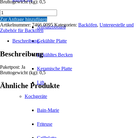
Bruttogewicht (kg): 0,5
KERNFÜHLER
Büffetgeräte
KIT
Zur Anfrage hinzufügen
Menge
Artikelnummer:
7466.0095
Kategorien:
Backöfen
,
Untergestelle und
Aufsatzbboard
Zubehör für Backöfen
Beschreibung
Gekühlte Platte
Beschreibung
Gekühltes Becken
Paketpost: Ja
Keramische Platte
Bruttogewicht (kg): 0,5
Lift
Ähnliche Produkte
Kochgeräte
Bain-Marie
Friteuse
Grillplatte