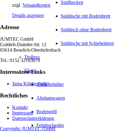
Spülbecken
zzgl.
Versandkosten
Details anzeigen
Spültische mit Bodenbrett
Adresse
Spültisch ohne Bodenbrett
JUMTEC GmbH
Spültische mit Schiebetüren
Gottlieb-Daimler-Str. 12
65614 Beselich-Obertiefenbach
Trolleys
Tel.: 0152 32163070
Übrig
Interessante Links
Juma Kühltechnik
Abfallbehälter
Rechtliches
Abräumwagen
Kontakt
Bodengrill
Impressum
Datenschutzerklärung
Fettabscheider
Copyright: JUMTEC GmbH