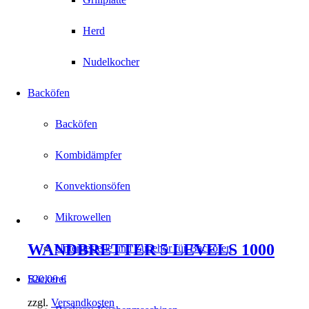
Herd
Nudelkocher
Backöfen
Backöfen
Kombidämpfer
Konvektionsöfen
Mikrowellen
WANDBRETTER 5 LEVELS 1000
Untergestelle und Zubehör für Backöfen
520,00
€
Bäckerei
zzgl.
Versandkosten