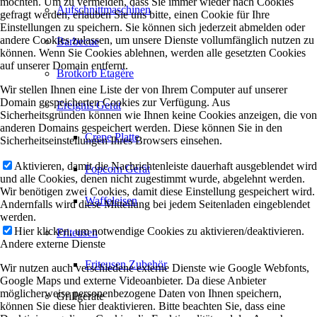
möchten. Um zu vermeiden, dass Sie immer wieder nach Cookies
Aufschnittmaschinen
gefragt werden, erlauben Sie uns bitte, einen Cookie für Ihre
Einstellungen zu speichern. Sie können sich jederzeit abmelden oder
andere Cookies zulassen, um unsere Dienste vollumfänglich nutzen zu
Barbecue
können. Wenn Sie Cookies ablehnen, werden alle gesetzten Cookies
auf unserer Domain entfernt.
Brotkorb Etagère
Wir stellen Ihnen eine Liste der von Ihrem Computer auf unserer
Domain gespeicherten Cookies zur Verfügung. Aus
Ereignis Gerät
Sicherheitsgründen können wie Ihnen keine Cookies anzeigen, die von
anderen Domains gespeichert werden. Diese können Sie in den
Crepe Platte
Sicherheitseinstellungen Ihres Browsers einsehen.
Aktivieren, damit die Nachrichtenleiste dauerhaft ausgeblendet wird
Popcorn Gerät
und alle Cookies, denen nicht zugestimmt wurde, abgelehnt werden.
Wir benötigen zwei Cookies, damit diese Einstellung gespeichert wird.
Waffeleisen
Andernfalls wird diese Mitteilung bei jedem Seitenladen eingeblendet
werden.
Hier klicken, um notwendige Cookies zu aktivieren/deaktivieren.
Friteusen
Andere externe Dienste
Friteusen Zubehör
Wir nutzen auch verschiedene externe Dienste wie Google Webfonts,
Google Maps und externe Videoanbieter. Da diese Anbieter
möglicherweise personenbezogene Daten von Ihnen speichern,
Grillgeräte
können Sie diese hier deaktivieren. Bitte beachten Sie, dass eine