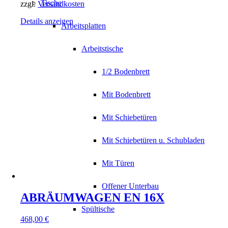
Tische
zzgl.
Versandkosten
Details anzeigen
Arbeitsplatten
Arbeitstische
1/2 Bodenbrett
Mit Bodenbrett
Mit Schiebetüren
Mit Schiebetüren u. Schubladen
Mit Türen
Offener Unterbau
ABRÄUMWAGEN EN 16X
Spültische
468,00
€