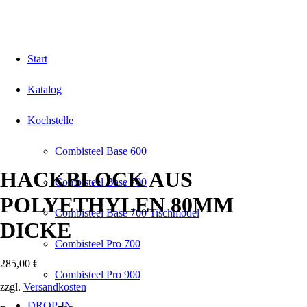
Start
Katalog
Kochstelle
Combisteel Base 600
HACKBLOCK AUS
Combisteel Base 700
POLYETHYLEN 80MM
Combisteel Base 700 Tischmodel
DICKE
Combisteel Pro 700
285,00
€
Combisteel Pro 900
zzgl.
Versandkosten
DROP-IN