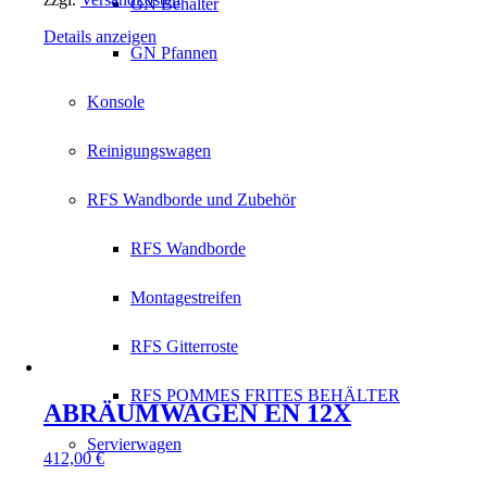
GN Behälter
Details anzeigen
GN Pfannen
Konsole
Reinigungswagen
RFS Wandborde und Zubehör
RFS Wandborde
Montagestreifen
RFS Gitterroste
RFS POMMES FRITES BEHÄLTER
ABRÄUMWAGEN EN 12X
Servierwagen
412,00
€