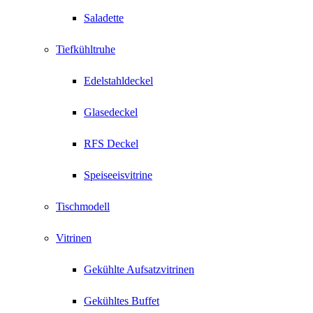
Saladette
Tiefkühltruhe
Edelstahldeckel
Glasedeckel
RFS Deckel
Speiseeisvitrine
Tischmodell
Vitrinen
Gekühlte Aufsatzvitrinen
Gekühltes Buffet