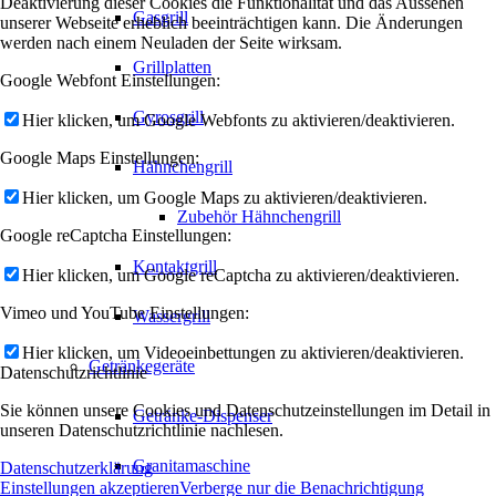
Deaktivierung dieser Cookies die Funktionalität und das Aussehen
Gasgrill
unserer Webseite erheblich beeinträchtigen kann. Die Änderungen
werden nach einem Neuladen der Seite wirksam.
Grillplatten
Google Webfont Einstellungen:
Gyrosgrill
Hier klicken, um Google Webfonts zu aktivieren/deaktivieren.
Google Maps Einstellungen:
Hähnchengrill
Hier klicken, um Google Maps zu aktivieren/deaktivieren.
Zubehör Hähnchengrill
Google reCaptcha Einstellungen:
Kontaktgrill
Hier klicken, um Google reCaptcha zu aktivieren/deaktivieren.
Vimeo und YouTube Einstellungen:
Wassergrill
Hier klicken, um Videoeinbettungen zu aktivieren/deaktivieren.
Getränkegeräte
Datenschutzrichtlinie
Sie können unsere Cookies und Datenschutzeinstellungen im Detail in
Getränke-Dispenser
unseren Datenschutzrichtlinie nachlesen.
Granitamaschine
Datenschutzerklärung
Einstellungen akzeptieren
Verberge nur die Benachrichtigung