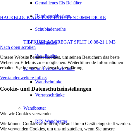
Gemahlenes Eis Behälter
Handwaschbecken
HACKBLOCK AUS POLYETHYLEN 50MM DICKE
Schubladenreihe
TIEFKÜHLAGGREGAT SPLIT 10.88-21.1 M3
Untergestell
Nach oben scrollen
Wandbretter
Unsere Website benutzt Cookies, um seinen Besuchern das beste
Webseiten-Erlebnis zu ermöglichen. Weiterführende Informationen
erhalten Sie in unserer Datenschutzerklärung.
Wand- und Vorratsschränke
Verstanden
weitere Infos
×
Wandschränke
Cookie- und Datenschutzeinstellungen
Vorratsschränke
Wandbretter
Wie wir Cookies verwenden
RFS Wandbretter
Wir können Cookies anfordern, die auf Ihrem Gerät eingestellt werden.
Wir verwenden Cookies, um uns mitzuteilen, wenn Sie unsere