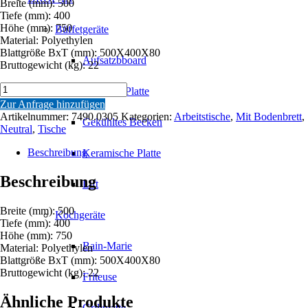
Breite (mm): 500
Tiefe (mm): 400
Höhe (mm): 750
Büffetgeräte
Material: Polyethylen
Blattgröße BxT (mm): 500X400X80
Aufsatzbboard
Bruttogewicht (kg): 22
HACKBLOCK
Gekühlte Platte
AUS
Zur Anfrage hinzufügen
POLYETHYLEN
Artikelnummer:
7490.0305
Kategorien:
Arbeitstische
,
Mit Bodenbrett
,
Gekühltes Becken
80MM
Neutral
,
Tische
DICKE
Menge
Beschreibung
Keramische Platte
Beschreibung
Lift
Breite (mm): 500
Kochgeräte
Tiefe (mm): 400
Höhe (mm): 750
Bain-Marie
Material: Polyethylen
Blattgröße BxT (mm): 500X400X80
Bruttogewicht (kg): 22
Friteuse
Ähnliche Produkte
Grillplatte