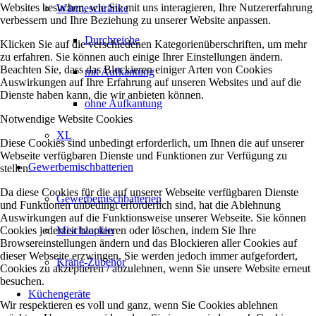
Websites besuchen, wie Sie mit uns interagieren, Ihre Nutzererfahrung
Wärmeschränke
verbessern und Ihre Beziehung zu unserer Website anpassen.
Durchreiche
Klicken Sie auf die verschiedenen Kategorienüberschriften, um mehr
zu erfahren. Sie können auch einige Ihrer Einstellungen ändern.
Beachten Sie, dass das Blockieren einiger Arten von Cookies
mit Aufkantung
Auswirkungen auf Ihre Erfahrung auf unseren Websites und auf die
Dienste haben kann, die wir anbieten können.
ohne Aufkantung
Notwendige Website Cookies
XL
Diese Cookies sind unbedingt erforderlich, um Ihnen die auf unserer
Webseite verfügbaren Dienste und Funktionen zur Verfügung zu
Gewerbemischbatterien
stellen.
Da diese Cookies für die auf unserer Webseite verfügbaren Dienste
Gewerbemischbatterien
und Funktionen unbedingt erforderlich sind, hat die Ablehnung
Auswirkungen auf die Funktionsweise unserer Webseite. Sie können
Cookies jederzeit blockieren oder löschen, indem Sie Ihre
Mischzapfen
Browsereinstellungen ändern und das Blockieren aller Cookies auf
dieser Webseite erzwingen. Sie werden jedoch immer aufgefordert,
Kräne-Zubehör
Cookies zu akzeptieren / abzulehnen, wenn Sie unsere Website erneut
besuchen.
Küchengeräte
Wir respektieren es voll und ganz, wenn Sie Cookies ablehnen