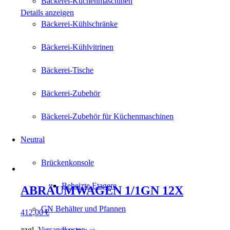
Bäckerei-Küchenmaschinen
Details anzeigen
Bäckerei-Kühlschränke
Bäckerei-Kühlvitrinen
Bäckerei-Tische
Bäckerei-Zubehör
Bäckerei-Zubehör für Küchenmaschinen
Neutral
Brückenkonsole
Beheizte Etagere
ABRÄUMWAGEN 1/1GN 12X
GN Behälter und Pfannen
412,00
€
zzgl.
Versandkosten