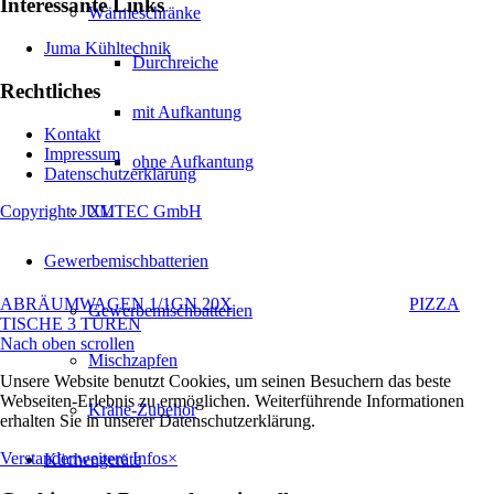
Interessante Links
Wärmeschränke
Juma Kühltechnik
Durchreiche
Rechtliches
mit Aufkantung
Kontakt
Impressum
ohne Aufkantung
Datenschutzerklärung
Copyright: JUMTEC GmbH
XL
Gewerbemischbatterien
ABRÄUMWAGEN 1/1GN 20X
PIZZA
Gewerbemischbatterien
TISCHE 3 TÜREN
Nach oben scrollen
Mischzapfen
Unsere Website benutzt Cookies, um seinen Besuchern das beste
Webseiten-Erlebnis zu ermöglichen. Weiterführende Informationen
Kräne-Zubehör
erhalten Sie in unserer Datenschutzerklärung.
Verstanden
weitere Infos
×
Küchengeräte