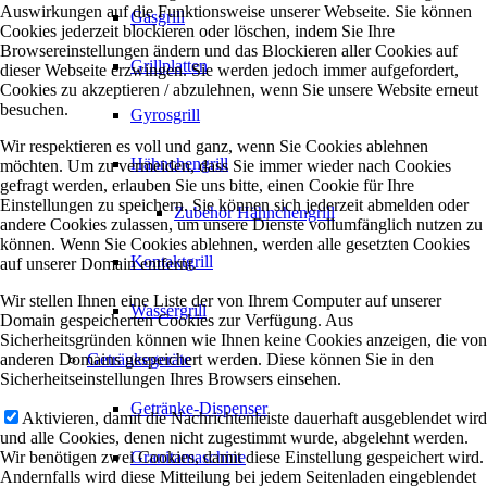
Auswirkungen auf die Funktionsweise unserer Webseite. Sie können
Gasgrill
Cookies jederzeit blockieren oder löschen, indem Sie Ihre
Browsereinstellungen ändern und das Blockieren aller Cookies auf
Grillplatten
dieser Webseite erzwingen. Sie werden jedoch immer aufgefordert,
Cookies zu akzeptieren / abzulehnen, wenn Sie unsere Website erneut
besuchen.
Gyrosgrill
Wir respektieren es voll und ganz, wenn Sie Cookies ablehnen
Hähnchengrill
möchten. Um zu vermeiden, dass Sie immer wieder nach Cookies
gefragt werden, erlauben Sie uns bitte, einen Cookie für Ihre
Einstellungen zu speichern. Sie können sich jederzeit abmelden oder
Zubehör Hähnchengrill
andere Cookies zulassen, um unsere Dienste vollumfänglich nutzen zu
können. Wenn Sie Cookies ablehnen, werden alle gesetzten Cookies
Kontaktgrill
auf unserer Domain entfernt.
Wir stellen Ihnen eine Liste der von Ihrem Computer auf unserer
Wassergrill
Domain gespeicherten Cookies zur Verfügung. Aus
Sicherheitsgründen können wie Ihnen keine Cookies anzeigen, die von
anderen Domains gespeichert werden. Diese können Sie in den
Getränkegeräte
Sicherheitseinstellungen Ihres Browsers einsehen.
Getränke-Dispenser
Aktivieren, damit die Nachrichtenleiste dauerhaft ausgeblendet wird
und alle Cookies, denen nicht zugestimmt wurde, abgelehnt werden.
Wir benötigen zwei Cookies, damit diese Einstellung gespeichert wird.
Granitamaschine
Andernfalls wird diese Mitteilung bei jedem Seitenladen eingeblendet