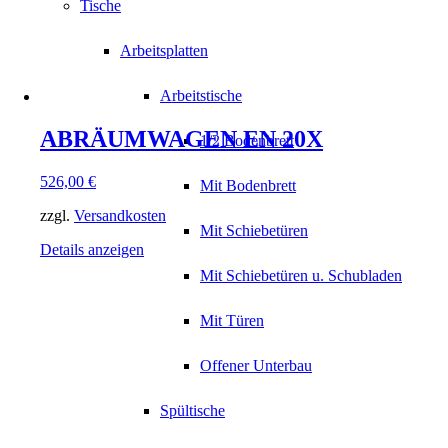
Tische
Arbeitsplatten
Arbeitstische
ABRÄUMWAGEN EN 20X
1/2 Bodenbrett
526,00
€
Mit Bodenbrett
zzgl.
Versandkosten
Mit Schiebetüren
Details anzeigen
Mit Schiebetüren u. Schubladen
Mit Türen
Offener Unterbau
Spültische