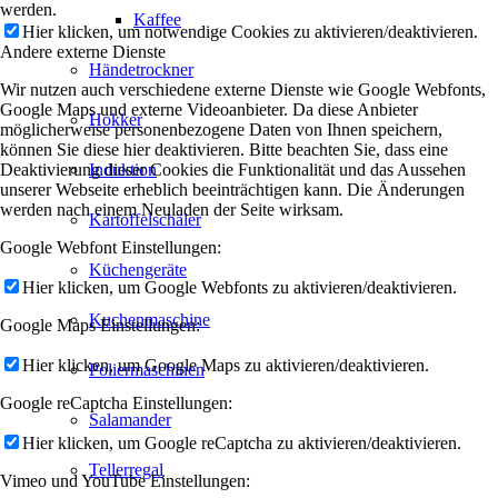
werden.
Kaffee
Hier klicken, um notwendige Cookies zu aktivieren/deaktivieren.
Andere externe Dienste
Händetrockner
Wir nutzen auch verschiedene externe Dienste wie Google Webfonts,
Google Maps und externe Videoanbieter. Da diese Anbieter
Hokker
möglicherweise personenbezogene Daten von Ihnen speichern,
können Sie diese hier deaktivieren. Bitte beachten Sie, dass eine
Deaktivierung dieser Cookies die Funktionalität und das Aussehen
Induktion
unserer Webseite erheblich beeinträchtigen kann. Die Änderungen
werden nach einem Neuladen der Seite wirksam.
Kartoffelschäler
Google Webfont Einstellungen:
Küchengeräte
Hier klicken, um Google Webfonts zu aktivieren/deaktivieren.
Kuchenmaschine
Google Maps Einstellungen:
Hier klicken, um Google Maps zu aktivieren/deaktivieren.
Poliermaschinen
Google reCaptcha Einstellungen:
Salamander
Hier klicken, um Google reCaptcha zu aktivieren/deaktivieren.
Tellerregal
Vimeo und YouTube Einstellungen: