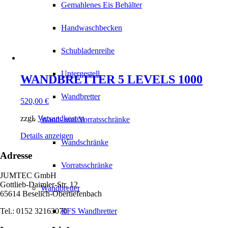
Gemahlenes Eis Behälter
Handwaschbecken
Schubladenreihe
Untergestell
WANDBRETTER 5 LEVELS 1000
Wandbretter
520,00
€
zzgl.
Versandkosten
Wand- und Vorratsschränke
Details anzeigen
Wandschränke
Adresse
Vorratsschränke
JUMTEC GmbH
Gottlieb-Daimler-Str. 12
Wandbretter
65614 Beselich-Obertiefenbach
Tel.: 0152 32163070
RFS Wandbretter