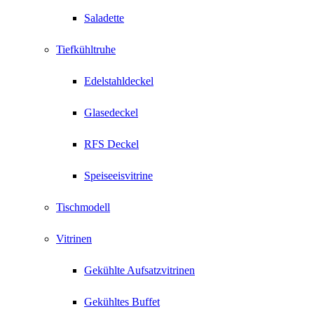
Saladette
Tiefkühltruhe
Edelstahldeckel
Glasedeckel
RFS Deckel
Speiseeisvitrine
Tischmodell
Vitrinen
Gekühlte Aufsatzvitrinen
Gekühltes Buffet