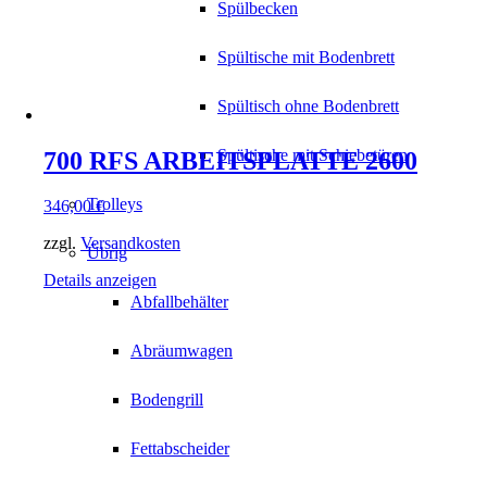
Spülbecken
Spültische mit Bodenbrett
Spültisch ohne Bodenbrett
Spültische mit Schiebetüren
700 RFS ARBEITSPLATTE 2600
Trolleys
346,00
€
zzgl.
Versandkosten
Übrig
Details anzeigen
Abfallbehälter
Abräumwagen
Bodengrill
Fettabscheider