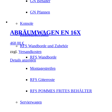
GN Behälter
GN Pfannen
Konsole
ABRÄUMWAGEN EN 16X
Reinigungswagen
468,00
€
RFS Wandborde und Zubehör
zzgl.
Versandkosten
RFS Wandborde
Details anzeigen
Montagestreifen
RFS Gitterroste
RFS POMMES FRITES BEHÄLTER
Servierwagen