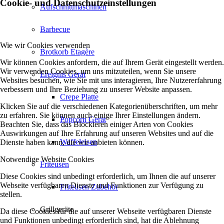
Cookie- und Datenschutzeinstellungen
Aufschnittmaschinen
Barbecue
Wie wir Cookies verwenden
Brotkorb Etagère
Wir können Cookies anfordern, die auf Ihrem Gerät eingestellt werden.
Wir verwenden Cookies, um uns mitzuteilen, wenn Sie unsere
Ereignis Gerät
Websites besuchen, wie Sie mit uns interagieren, Ihre Nutzererfahrung
verbessern und Ihre Beziehung zu unserer Website anpassen.
Crepe Platte
Klicken Sie auf die verschiedenen Kategorienüberschriften, um mehr
zu erfahren. Sie können auch einige Ihrer Einstellungen ändern.
Popcorn Gerät
Beachten Sie, dass das Blockieren einiger Arten von Cookies
Auswirkungen auf Ihre Erfahrung auf unseren Websites und auf die
Waffeleisen
Dienste haben kann, die wir anbieten können.
Notwendige Website Cookies
Friteusen
Diese Cookies sind unbedingt erforderlich, um Ihnen die auf unserer
Webseite verfügbaren Dienste und Funktionen zur Verfügung zu
Friteusen Zubehör
stellen.
Grillgeräte
Da diese Cookies für die auf unserer Webseite verfügbaren Dienste
und Funktionen unbedingt erforderlich sind, hat die Ablehnung