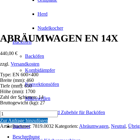
Herd
Nudelkocher
ABRÄUMWAGEN EN 14X
Backöfen
440,00
€
Backöfen
zzgl.
Versandkosten
Kombidämpfer
Type: EN 600×400
Breite (mm): 460
Konvektionsöfen
Tiefe (mm): 650
Höhe (mm): 1700
Zahl der Schienen: 14
Mikrowellen
Bruttogewicht (kg): 27
Untergestelle und Zubehör für Backöfen
ABRÄUMWAGEN
EN
Zur Anfrage hinzufügen
14X
Artikelnummer:
7819.0032
Kategorien:
Abräumwagen
,
Neutral
,
Übrig
Bäckerei
Menge
Beschreibung