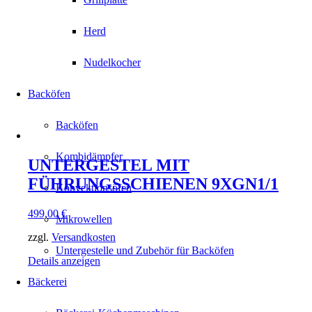
Herd
Nudelkocher
Backöfen
Backöfen
Kombidämpfer
UNTERGESTEL MIT
FÜHRUNGSSCHIENEN 9XGN1/1
Konvektionsöfen
499,00
€
Mikrowellen
zzgl.
Versandkosten
Untergestelle und Zubehör für Backöfen
Details anzeigen
Bäckerei