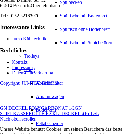
Gottlieb-Daimler-Str. 12
Spülbecken
65614 Beselich-Obertiefenbach
Tel.: 0152 32163070
Spültische mit Bodenbrett
Interessante Links
Spültisch ohne Bodenbrett
Juma Kühltechnik
Spültische mit Schiebetüren
Rechtliches
Trolleys
Kontakt
Impressum
Übrig
Datenschutzerklärung
Copyright: JUMTEC GmbH
Abfallbehälter
Abräumwagen
GN DECKEL POLYCARBONAT 1/2GN
Bodengrill
STIELKASSEROLLE EXKL. DECKEL ø16 1½L
Nach oben scrollen
Fettabscheider
Unsere Website benutzt Cookies, um seinen Besuchern das beste