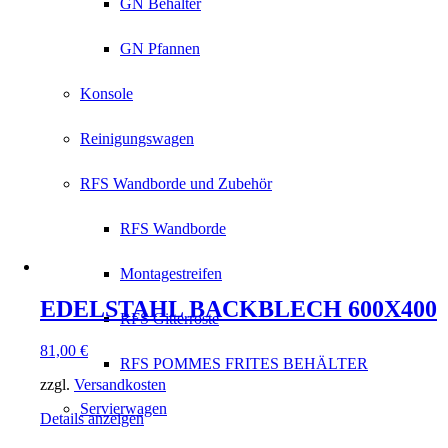
GN Behälter
GN Pfannen
Konsole
Reinigungswagen
RFS Wandborde und Zubehör
RFS Wandborde
Montagestreifen
EDELSTAHL BACKBLECH 600X400
RFS Gitterroste
81,00
€
RFS POMMES FRITES BEHÄLTER
zzgl.
Versandkosten
Servierwagen
Details anzeigen