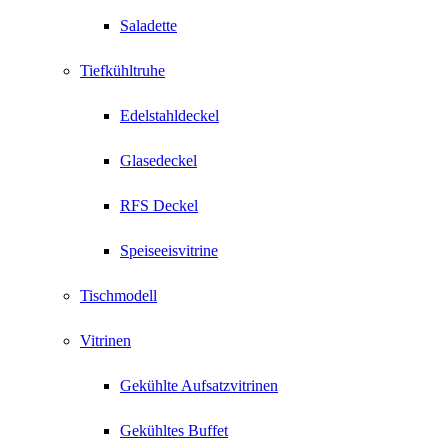
Saladette
Tiefkühltruhe
Edelstahldeckel
Glasedeckel
RFS Deckel
Speiseeisvitrine
Tischmodell
Vitrinen
Gekühlte Aufsatzvitrinen
Gekühltes Buffet