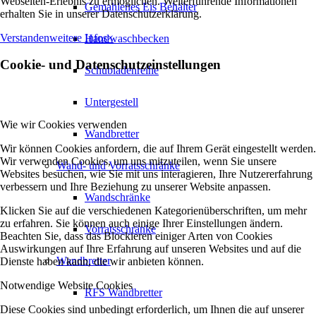
Webseiten-Erlebnis zu ermöglichen. Weiterführende Informationen
Gemahlenes Eis Behälter
erhalten Sie in unserer Datenschutzerklärung.
Verstanden
weitere Infos
×
Handwaschbecken
Cookie- und Datenschutzeinstellungen
Schubladenreihe
Untergestell
Wie wir Cookies verwenden
Wandbretter
Wir können Cookies anfordern, die auf Ihrem Gerät eingestellt werden.
Wir verwenden Cookies, um uns mitzuteilen, wenn Sie unsere
Wand- und Vorratsschränke
Websites besuchen, wie Sie mit uns interagieren, Ihre Nutzererfahrung
verbessern und Ihre Beziehung zu unserer Website anpassen.
Wandschränke
Klicken Sie auf die verschiedenen Kategorienüberschriften, um mehr
zu erfahren. Sie können auch einige Ihrer Einstellungen ändern.
Vorratsschränke
Beachten Sie, dass das Blockieren einiger Arten von Cookies
Auswirkungen auf Ihre Erfahrung auf unseren Websites und auf die
Wandbretter
Dienste haben kann, die wir anbieten können.
Notwendige Website Cookies
RFS Wandbretter
Diese Cookies sind unbedingt erforderlich, um Ihnen die auf unserer