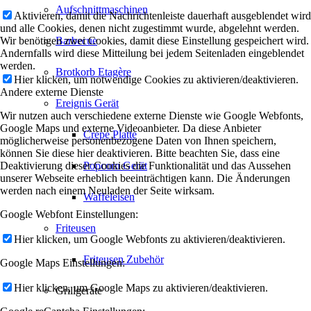
Aufschnittmaschinen
Aktivieren, damit die Nachrichtenleiste dauerhaft ausgeblendet wird
und alle Cookies, denen nicht zugestimmt wurde, abgelehnt werden.
Wir benötigen zwei Cookies, damit diese Einstellung gespeichert wird.
Barbecue
Andernfalls wird diese Mitteilung bei jedem Seitenladen eingeblendet
werden.
Brotkorb Etagère
Hier klicken, um notwendige Cookies zu aktivieren/deaktivieren.
Andere externe Dienste
Ereignis Gerät
Wir nutzen auch verschiedene externe Dienste wie Google Webfonts,
Google Maps und externe Videoanbieter. Da diese Anbieter
Crepe Platte
möglicherweise personenbezogene Daten von Ihnen speichern,
können Sie diese hier deaktivieren. Bitte beachten Sie, dass eine
Deaktivierung dieser Cookies die Funktionalität und das Aussehen
Popcorn Gerät
unserer Webseite erheblich beeinträchtigen kann. Die Änderungen
werden nach einem Neuladen der Seite wirksam.
Waffeleisen
Google Webfont Einstellungen:
Friteusen
Hier klicken, um Google Webfonts zu aktivieren/deaktivieren.
Friteusen Zubehör
Google Maps Einstellungen:
Hier klicken, um Google Maps zu aktivieren/deaktivieren.
Grillgeräte