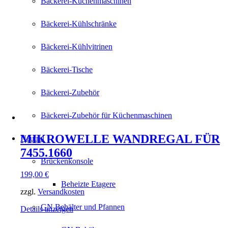
Bäckerei-Küchenmaschinen
Bäckerei-Kühlschränke
Bäckerei-Kühlvitrinen
Bäckerei-Tische
Bäckerei-Zubehör
Bäckerei-Zubehör für Küchenmaschinen
MIKROWELLE WANDREGAL FÜR
Neutral
7455.1660
Brückenkonsole
199,00
€
Beheizte Etagere
zzgl.
Versandkosten
GN Behälter und Pfannen
Details anzeigen