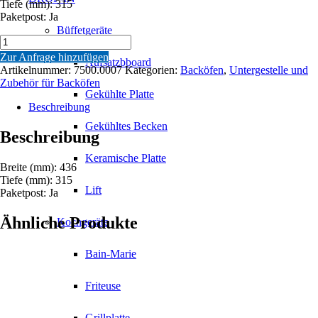
Tiefe (mm): 315
Paketpost: Ja
Büffetgeräte
DRAHTROST
FÜR
Zur Anfrage hinzufügen
Aufsatzbboard
7500.0005
Artikelnummer:
7500.0007
Kategorien:
Backöfen
,
Untergestelle und
Menge
Zubehör für Backöfen
Gekühlte Platte
Beschreibung
Gekühltes Becken
Beschreibung
Keramische Platte
Breite (mm): 436
Tiefe (mm): 315
Lift
Paketpost: Ja
Ähnliche Produkte
Kochgeräte
Bain-Marie
Friteuse
Grillplatte