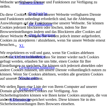
Webseite verfügbaren Dienste und Funktionen zur Verfügung zu
Wärmeschränke
stellen.
Durchreiche
Da diese Cookies für die auf unserer Webseite verfügbaren Dienste
und Funktionen unbedingt erforderlich sind, hat die Ablehnung
Auswirkungen auf die Funktionsweise unserer Webseite. Sie können
mit Aufkantung
Cookies jederzeit blockieren oder löschen, indem Sie Ihre
Browsereinstellungen ändern und das Blockieren aller Cookies auf
ohne Aufkantung
dieser Webseite erzwingen. Sie werden jedoch immer aufgefordert,
Cookies zu akzeptieren / abzulehnen, wenn Sie unsere Website erneut
besuchen.
XL
Wir respektieren es voll und ganz, wenn Sie Cookies ablehnen
Gewerbemischbatterien
möchten. Um zu vermeiden, dass Sie immer wieder nach Cookies
gefragt werden, erlauben Sie uns bitte, einen Cookie für Ihre
Einstellungen zu speichern. Sie können sich jederzeit abmelden oder
Gewerbemischbatterien
andere Cookies zulassen, um unsere Dienste vollumfänglich nutzen zu
können. Wenn Sie Cookies ablehnen, werden alle gesetzten Cookies
Mischzapfen
auf unserer Domain entfernt.
Wir stellen Ihnen eine Liste der von Ihrem Computer auf unserer
Kräne-Zubehör
Domain gespeicherten Cookies zur Verfügung. Aus
Sicherheitsgründen können wie Ihnen keine Cookies anzeigen, die von
anderen Domains gespeichert werden. Diese können Sie in den
Küchengeräte
Sicherheitseinstellungen Ihres Browsers einsehen.