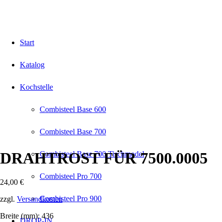
Start
Katalog
Kochstelle
Combisteel Base 600
Combisteel Base 700
DRAHTROST FÜR 7500.0005
Combisteel Base 700 Tischmodel
Combisteel Pro 700
24,00
€
Combisteel Pro 900
zzgl.
Versandkosten
Breite (mm): 436
DROP-IN