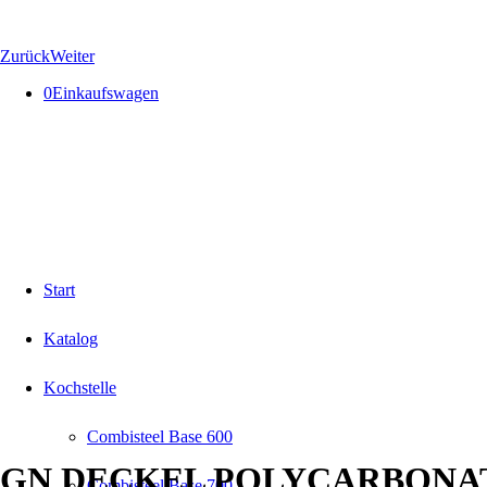
Zurück
Weiter
0
Einkaufswagen
Start
Katalog
Kochstelle
Combisteel Base 600
GN DECKEL POLYCARBONAT
Combisteel Base 700