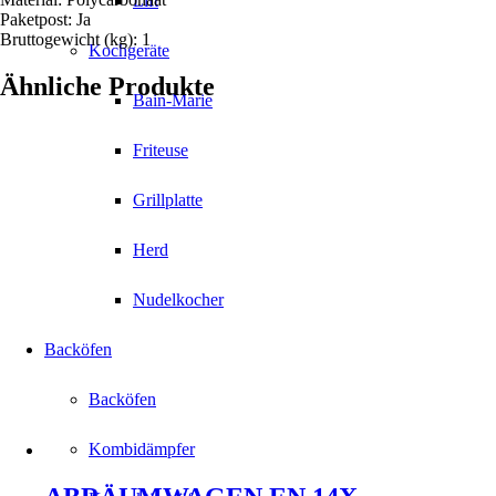
Lift
Paketpost: Ja
Bruttogewicht (kg): 1
Kochgeräte
Ähnliche Produkte
Bain-Marie
Friteuse
Grillplatte
Herd
Nudelkocher
Backöfen
Backöfen
Kombidämpfer