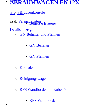
Neutral
ABRÄUMWAGEN EN 12X
Brückenkonsole
412,00
€
zzgl.
Versandkosten
Beheizte Etagere
Details anzeigen
GN Behälter und Pfannen
GN Behälter
GN Pfannen
Konsole
Reinigungswagen
RFS Wandborde und Zubehör
RFS Wandborde