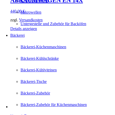
ABRÄUMWAGEN EN 14X
Konvektionsöfen
440,00
€
Mikrowellen
zzgl.
Versandkosten
Untergestelle und Zubehör für Backöfen
Details anzeigen
Bäckerei
Bäckerei-Küchenmaschinen
Bäckerei-Kühlschränke
Bäckerei-Kühlvitrinen
Bäckerei-Tische
Bäckerei-Zubehör
Bäckerei-Zubehör für Küchenmaschinen