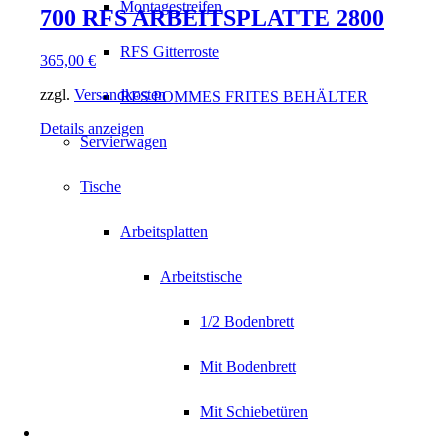
Montagestreifen
700 RFS ARBEITSPLATTE 2800
RFS Gitterroste
365,00
€
zzgl.
Versandkosten
RFS POMMES FRITES BEHÄLTER
Details anzeigen
Servierwagen
Tische
Arbeitsplatten
Arbeitstische
1/2 Bodenbrett
Mit Bodenbrett
Mit Schiebetüren