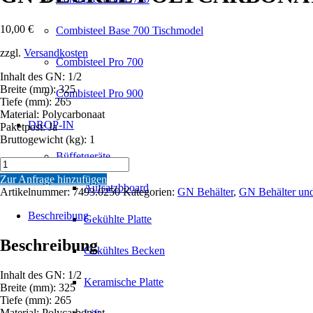
10,00
€
Combisteel Base 700 Tischmodel
zzgl.
Versandkosten
Combisteel Pro 700
Inhalt des GN: 1/2
Breite (mm): 325
Combisteel Pro 900
Tiefe (mm): 265
Material: Polycarbonaat
DROP-IN
Paketpost: Ja
Bruttogewicht (kg): 1
Büffetgeräte
GN
DECKEL
Zur Anfrage hinzufügen
POLYCARBONAT
Aufsatzbboard
Artikelnummer:
7493.0250
Kategorien:
GN Behälter
,
GN Behälter un
1/2GN
Menge
Beschreibung
Gekühlte Platte
Beschreibung
Gekühltes Becken
Inhalt des GN: 1/2
Keramische Platte
Breite (mm): 325
Tiefe (mm): 265
Material: Polycarbonaat