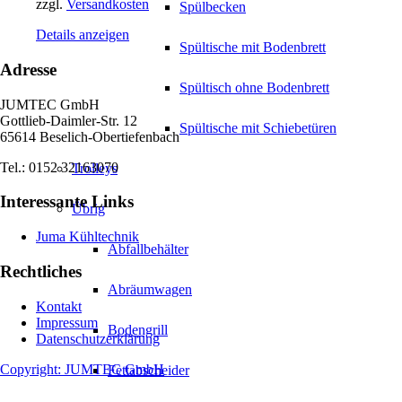
zzgl.
Versandkosten
Spülbecken
Details anzeigen
Spültische mit Bodenbrett
Adresse
Spültisch ohne Bodenbrett
JUMTEC GmbH
Gottlieb-Daimler-Str. 12
Spültische mit Schiebetüren
65614 Beselich-Obertiefenbach
Tel.: 0152 32163070
Trolleys
Interessante Links
Übrig
Juma Kühltechnik
Abfallbehälter
Rechtliches
Abräumwagen
Kontakt
Impressum
Bodengrill
Datenschutzerklärung
Copyright: JUMTEC GmbH
Fettabscheider