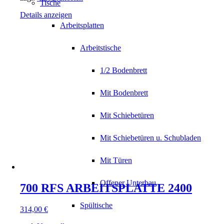
Tische
Details anzeigen
Arbeitsplatten
Arbeitstische
1/2 Bodenbrett
Mit Bodenbrett
Mit Schiebetüren
Mit Schiebetüren u. Schubladen
Mit Türen
Offener Unterbau
700 RFS ARBEITSPLATTE 2400
Spültische
314,00
€