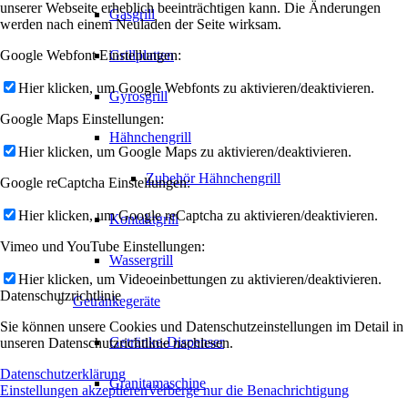
unserer Webseite erheblich beeinträchtigen kann. Die Änderungen
Gasgrill
werden nach einem Neuladen der Seite wirksam.
Google Webfont Einstellungen:
Grillplatten
Hier klicken, um Google Webfonts zu aktivieren/deaktivieren.
Gyrosgrill
Google Maps Einstellungen:
Hähnchengrill
Hier klicken, um Google Maps zu aktivieren/deaktivieren.
Zubehör Hähnchengrill
Google reCaptcha Einstellungen:
Hier klicken, um Google reCaptcha zu aktivieren/deaktivieren.
Kontaktgrill
Vimeo und YouTube Einstellungen:
Wassergrill
Hier klicken, um Videoeinbettungen zu aktivieren/deaktivieren.
Datenschutzrichtlinie
Getränkegeräte
Sie können unsere Cookies und Datenschutzeinstellungen im Detail in
Getränke-Dispenser
unseren Datenschutzrichtlinie nachlesen.
Datenschutzerklärung
Granitamaschine
Einstellungen akzeptieren
Verberge nur die Benachrichtigung