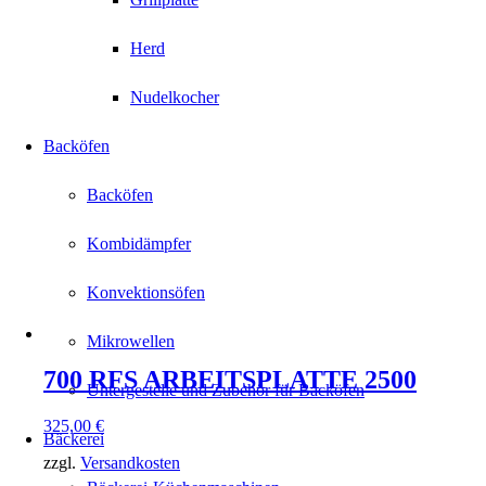
Herd
Nudelkocher
Backöfen
Backöfen
Kombidämpfer
Konvektionsöfen
Mikrowellen
700 RFS ARBEITSPLATTE 2500
Untergestelle und Zubehör für Backöfen
325,00
€
Bäckerei
zzgl.
Versandkosten