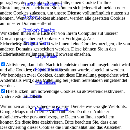
gefragt werden, erlauben Sie uns bitte, einen Cookie für Ihre
Aufschnittmaschinen
Einstellungen zu speichern. Sie können sich jederzeit abmelden oder
andere Cookies zulassen, um unsere Dienste vollumfänglich nutzen zu
Barbecue
können. Wenn Sie Cookies ablehnen, werden alle gesetzten Cookies
auf unserer Domain entfernt.
Brotkorb Etagère
Wir stellen Ihnen eine Liste der von Ihrem Computer auf unserer
Domain gespeicherten Cookies zur Verfügung. Aus
Ereignis Gerät
Sicherheitsgründen können wie Ihnen keine Cookies anzeigen, die von
anderen Domains gespeichert werden. Diese können Sie in den
Sicherheitseinstellungen Ihres Browsers einsehen.
Crepe Platte
Aktivieren, damit die Nachrichtenleiste dauerhaft ausgeblendet wird
Popcorn Gerät
und alle Cookies, denen nicht zugestimmt wurde, abgelehnt werden.
Wir benötigen zwei Cookies, damit diese Einstellung gespeichert wird.
Andernfalls wird diese Mitteilung bei jedem Seitenladen eingeblendet
Waffeleisen
werden.
Hier klicken, um notwendige Cookies zu aktivieren/deaktivieren.
Friteusen
Andere externe Dienste
Wir nutzen auch verschiedene externe Dienste wie Google Webfonts,
Friteusen Zubehör
Google Maps und externe Videoanbieter. Da diese Anbieter
möglicherweise personenbezogene Daten von Ihnen speichern,
Grillgeräte
können Sie diese hier deaktivieren. Bitte beachten Sie, dass eine
Deaktivierung dieser Cookies die Funktionalität und das Aussehen