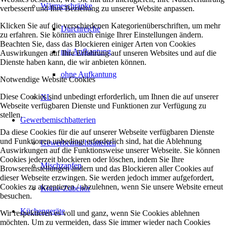
Wärmeschränke
verbessern und Ihre Beziehung zu unserer Website anpassen.
Klicken Sie auf die verschiedenen Kategorienüberschriften, um mehr
Durchreiche
zu erfahren. Sie können auch einige Ihrer Einstellungen ändern.
Beachten Sie, dass das Blockieren einiger Arten von Cookies
mit Aufkantung
Auswirkungen auf Ihre Erfahrung auf unseren Websites und auf die
Dienste haben kann, die wir anbieten können.
ohne Aufkantung
Notwendige Website Cookies
Diese Cookies sind unbedingt erforderlich, um Ihnen die auf unserer
XL
Webseite verfügbaren Dienste und Funktionen zur Verfügung zu
stellen.
Gewerbemischbatterien
Da diese Cookies für die auf unserer Webseite verfügbaren Dienste
und Funktionen unbedingt erforderlich sind, hat die Ablehnung
Gewerbemischbatterien
Auswirkungen auf die Funktionsweise unserer Webseite. Sie können
Cookies jederzeit blockieren oder löschen, indem Sie Ihre
Mischzapfen
Browsereinstellungen ändern und das Blockieren aller Cookies auf
dieser Webseite erzwingen. Sie werden jedoch immer aufgefordert,
Cookies zu akzeptieren / abzulehnen, wenn Sie unsere Website erneut
Kräne-Zubehör
besuchen.
Küchengeräte
Wir respektieren es voll und ganz, wenn Sie Cookies ablehnen
möchten. Um zu vermeiden, dass Sie immer wieder nach Cookies