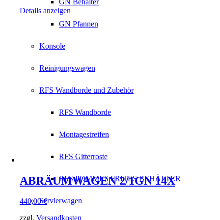
GN Behälter
Details anzeigen
GN Pfannen
Konsole
Reinigungswagen
RFS Wandborde und Zubehör
RFS Wandborde
Montagestreifen
RFS Gitterroste
ABRÄUMWAGEN 2/1GN 14X
RFS POMMES FRITES BEHÄLTER
Servierwagen
440,00
€
zzgl.
Versandkosten