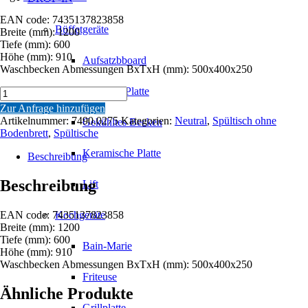
EAN code: 7435137823858
Büffetgeräte
Breite (mm): 1200
Tiefe (mm): 600
Höhe (mm): 910
Aufsatzbboard
Waschbecken Abmessungen BxTxH (mm): 500x400x250
Gekühlte Platte
600
ZUSAMMENKLAPPBARE
Zur Anfrage hinzufügen
SPÜLTISCH
Artikelnummer:
7490.0275
Kategorien:
Neutral
,
Spültisch ohne
Gekühltes Becken
1200
Bodenbrett
,
Spültische
1R
Keramische Platte
Menge
Beschreibung
Beschreibung
Lift
EAN code: 7435137823858
Kochgeräte
Breite (mm): 1200
Tiefe (mm): 600
Bain-Marie
Höhe (mm): 910
Waschbecken Abmessungen BxTxH (mm): 500x400x250
Friteuse
Ähnliche Produkte
Grillplatte