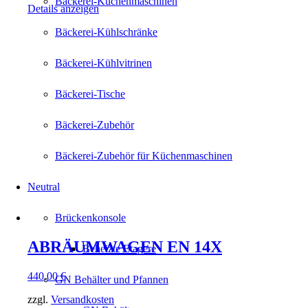
Bäckerei-Küchenmaschinen
Details anzeigen
Bäckerei-Kühlschränke
Bäckerei-Kühlvitrinen
Bäckerei-Tische
Bäckerei-Zubehör
Bäckerei-Zubehör für Küchenmaschinen
Neutral
Brückenkonsole
ABRÄUMWAGEN EN 14X
Beheizte Etagere
440,00
€
GN Behälter und Pfannen
zzgl.
Versandkosten