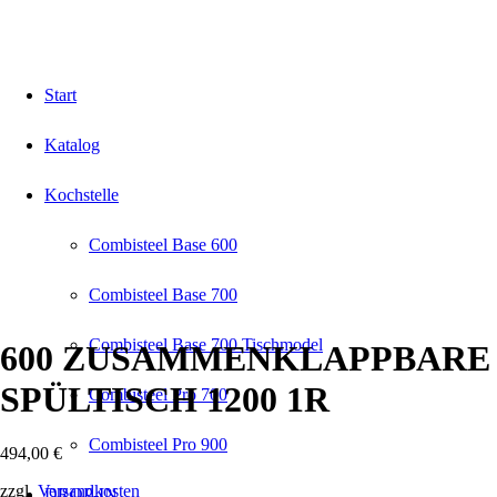
Start
Katalog
Kochstelle
Combisteel Base 600
Combisteel Base 700
Combisteel Base 700 Tischmodel
600 ZUSAMMENKLAPPBARE
SPÜLTISCH 1200 1R
Combisteel Pro 700
Combisteel Pro 900
494,00
€
zzgl.
Versandkosten
DROP-IN