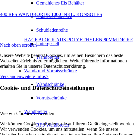
Gemahlenes Eis Behälter
400 RFS WANDBORDE 1000 INKL. KONSOLES
Handwaschbecken
Schubladenreihe
HACKBLOCK AUS POLYETHYLEN 80MM DICKE
Untergestell
Nach oben scrollen
Unsere Website benutzt Cookies, um seinen Besuchern das beste
Wandbretter
Webseiten-Erlebnis zu ermöglichen. Weiterführende Informationen
erhalten Sie in unserer Datenschutzerklärung.
Wand- und Vorratsschränke
Verstanden
weitere Infos
×
Wandschränke
Cookie- und Datenschutzeinstellungen
Vorratsschränke
Wandbretter
Wie wir Cookies verwenden
Wir können Cookies anfordern, die auf Ihrem Gerät eingestellt werden.
RFS Wandbretter
Wir verwenden Cookies, um uns mitzuteilen, wenn Sie unsere
Websites besuchen, wie Sie mit uns interagieren, Ihre Nutzererfahrung