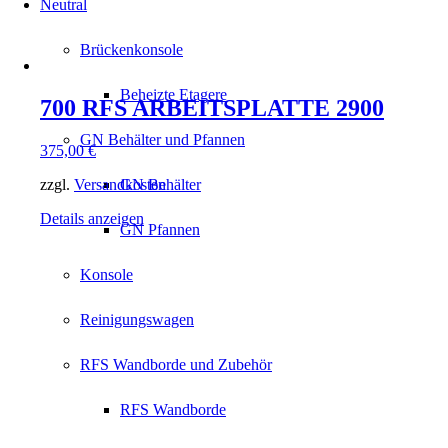
Neutral
Brückenkonsole
Beheizte Etagere
700 RFS ARBEITSPLATTE 2900
GN Behälter und Pfannen
375,00
€
zzgl.
Versandkosten
GN Behälter
Details anzeigen
GN Pfannen
Konsole
Reinigungswagen
RFS Wandborde und Zubehör
RFS Wandborde