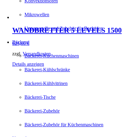
Konvektionsöfen
Mikrowellen
Untergestelle und Zubehör für Backöfen
WANDBRETTER 5 LEVELS 1500
Bäckerei
624,00
€
zzgl.
Versandkosten
Bäckerei-Küchenmaschinen
Details anzeigen
Bäckerei-Kühlschränke
Bäckerei-Kühlvitrinen
Bäckerei-Tische
Bäckerei-Zubehör
Bäckerei-Zubehör für Küchenmaschinen