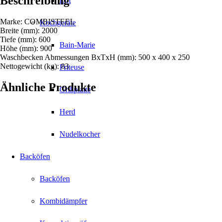
Beschreibung
Lift
Marke: COMBISTEEL
Kochgeräte
Breite (mm): 2000
Tiefe (mm): 600
Bain-Marie
Höhe (mm): 900
Waschbecken Abmessungen BxTxH (mm): 500 x 400 x 250
Nettogewicht (kg): 83
Friteuse
Ähnliche Produkte
Grillplatte
Herd
Nudelkocher
Backöfen
Backöfen
Kombidämpfer