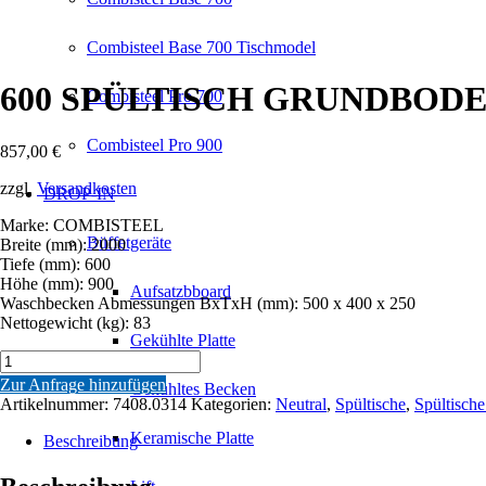
Combisteel Base 700 Tischmodel
600 SPÜLTISCH GRUNDBODEN
Combisteel Pro 700
Combisteel Pro 900
857,00
€
zzgl.
Versandkosten
DROP-IN
Marke: COMBISTEEL
Büffetgeräte
Breite (mm): 2000
Tiefe (mm): 600
Höhe (mm): 900
Aufsatzbboard
Waschbecken Abmessungen BxTxH (mm): 500 x 400 x 250
Nettogewicht (kg): 83
Gekühlte Platte
600
SPÜLTISCH
Zur Anfrage hinzufügen
Gekühltes Becken
GRUNDBODEN
Artikelnummer:
7408.0314
Kategorien:
Neutral
,
Spültische
,
Spültische
2
LINKS
Keramische Platte
Beschreibung
2000
Menge