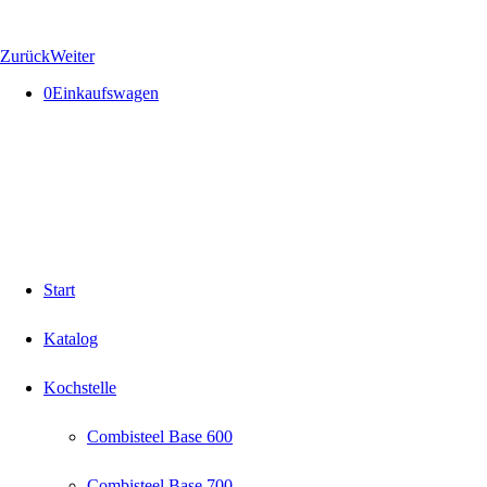
Zurück
Weiter
0
Einkaufswagen
Start
Katalog
Kochstelle
Combisteel Base 600
Combisteel Base 700