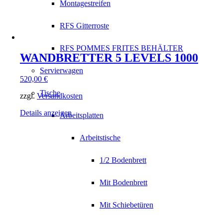
Montagestreifen
RFS Gitterroste
RFS POMMES FRITES BEHÄLTER
WANDBRETTER 5 LEVELS 1000
Servierwagen
520,00
€
Tische
zzgl.
Versandkosten
Details anzeigen
Arbeitsplatten
Arbeitstische
1/2 Bodenbrett
Mit Bodenbrett
Mit Schiebetüren