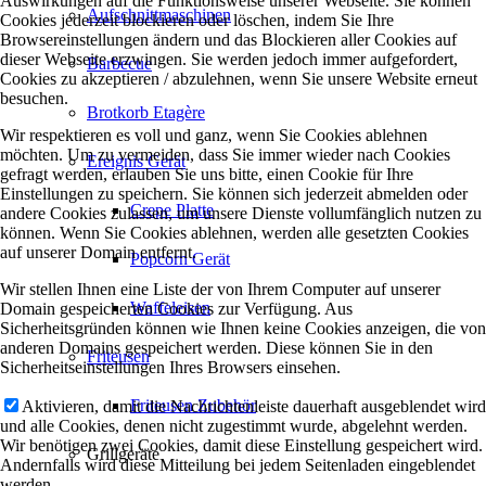
Auswirkungen auf die Funktionsweise unserer Webseite. Sie können
Aufschnittmaschinen
Cookies jederzeit blockieren oder löschen, indem Sie Ihre
Browsereinstellungen ändern und das Blockieren aller Cookies auf
dieser Webseite erzwingen. Sie werden jedoch immer aufgefordert,
Barbecue
Cookies zu akzeptieren / abzulehnen, wenn Sie unsere Website erneut
besuchen.
Brotkorb Etagère
Wir respektieren es voll und ganz, wenn Sie Cookies ablehnen
möchten. Um zu vermeiden, dass Sie immer wieder nach Cookies
Ereignis Gerät
gefragt werden, erlauben Sie uns bitte, einen Cookie für Ihre
Einstellungen zu speichern. Sie können sich jederzeit abmelden oder
Crepe Platte
andere Cookies zulassen, um unsere Dienste vollumfänglich nutzen zu
können. Wenn Sie Cookies ablehnen, werden alle gesetzten Cookies
auf unserer Domain entfernt.
Popcorn Gerät
Wir stellen Ihnen eine Liste der von Ihrem Computer auf unserer
Waffeleisen
Domain gespeicherten Cookies zur Verfügung. Aus
Sicherheitsgründen können wie Ihnen keine Cookies anzeigen, die von
anderen Domains gespeichert werden. Diese können Sie in den
Friteusen
Sicherheitseinstellungen Ihres Browsers einsehen.
Friteusen Zubehör
Aktivieren, damit die Nachrichtenleiste dauerhaft ausgeblendet wird
und alle Cookies, denen nicht zugestimmt wurde, abgelehnt werden.
Wir benötigen zwei Cookies, damit diese Einstellung gespeichert wird.
Grillgeräte
Andernfalls wird diese Mitteilung bei jedem Seitenladen eingeblendet
werden.