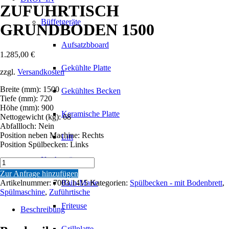
ZUFUHRTISCH
Büffetgeräte
GRUNDBODEN 1500
Aufsatzbboard
1.285,00
€
Gekühlte Platte
zzgl.
Versandkosten
Breite (mm): 1500
Gekühltes Becken
Tiefe (mm): 720
Höhe (mm): 900
Keramische Platte
Nettogewicht (kg): 68
Abfallloch: Nein
Position neben Machine: Rechts
Lift
Position Spülbecken: Links
Kochgeräte
ZUFUHRTISCH
GRUNDBODEN
Zur Anfrage hinzufügen
1500
Artikelnummer:
7003.1415
Kategorien:
Spülbecken - mit Bodenbrett
,
Bain-Marie
Menge
Spülmaschine
,
Zuführtische
Friteuse
Beschreibung
Grillplatte