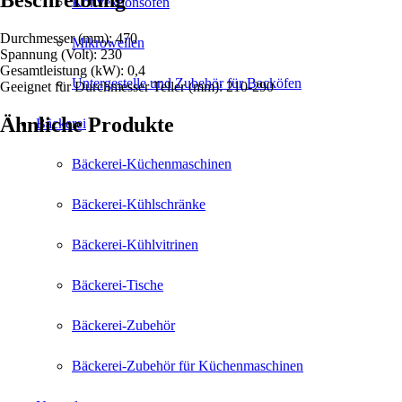
Beschreibung
Konvektionsöfen
Durchmesser (mm): 470
Mikrowellen
Spannung (Volt): 230
Gesamtleistung (kW): 0,4
Untergestelle und Zubehör für Backöfen
Geeignet für Durchmesser Teller (mm): 210-290
Ähnliche Produkte
Bäckerei
Bäckerei-Küchenmaschinen
Bäckerei-Kühlschränke
Bäckerei-Kühlvitrinen
Bäckerei-Tische
Bäckerei-Zubehör
Bäckerei-Zubehör für Küchenmaschinen