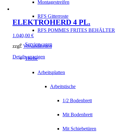
Montagestreifen
RFS Gitterroste
ELEKTROHERD 4 PL.
RFS POMMES FRITES BEHÄLTER
1.040,00
€
Servierwagen
zzgl.
Versandkosten
Details anzeigen
Tische
Arbeitsplatten
Arbeitstische
1/2 Bodenbrett
Mit Bodenbrett
Mit Schiebetüren