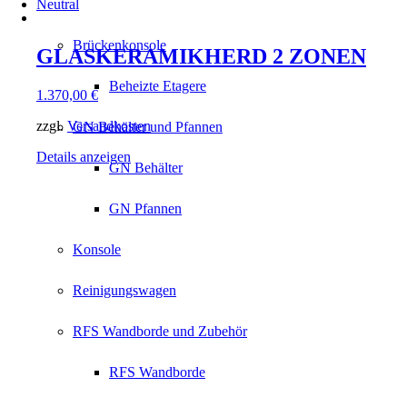
Neutral
Brückenkonsole
GLASKERAMIKHERD 2 ZONEN
Beheizte Etagere
1.370,00
€
zzgl.
Versandkosten
GN Behälter und Pfannen
Details anzeigen
GN Behälter
GN Pfannen
Konsole
Reinigungswagen
RFS Wandborde und Zubehör
RFS Wandborde