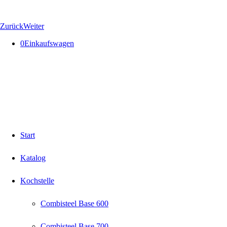
Zurück
Weiter
0
Einkaufswagen
Start
Katalog
Kochstelle
Combisteel Base 600
Combisteel Base 700