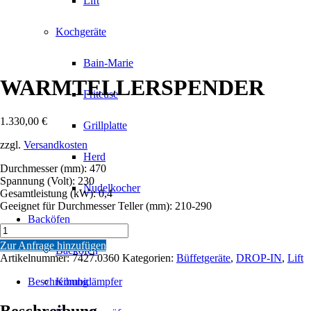
Lift
Kochgeräte
Bain-Marie
WARMTELLERSPENDER
Friteuse
1.330,00
€
Grillplatte
zzgl.
Versandkosten
Herd
Durchmesser (mm): 470
Spannung (Volt): 230
Nudelkocher
Gesamtleistung (kW): 0,4
Geeignet für Durchmesser Teller (mm): 210-290
Backöfen
WARMTELLERSPENDER
Menge
Zur Anfrage hinzufügen
Backöfen
Artikelnummer:
7427.0360
Kategorien:
Büffetgeräte
,
DROP-IN
,
Lift
Beschreibung
Kombidämpfer