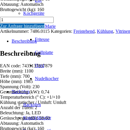
Lift
Abtauung: Automatisch
Bruttogewicht (kg): 160
Kochgeräte
WANDKÜHLUNG
FIONA
Zur Anfrage hinzufügen
Bain-Marie
SCHWARZ
Artikelnummer:
7486.0115
Kategorien:
Freistehend
,
Kühlung
,
Vitrine
1.1
Friteuse
Menge
Beschreibung
Beschreibung
Grillplatte
Herd
EAN code: 7435137837879
Breite (mm): 1100
Tiefe (mm): 700
Nudelkocher
Höhe (mm): 1985
Spannung (Volt): 230
Backöfen
Gesamtleistung (kW): 0,74
Temperaturbereich (° C): +1/+10
Kühlung statischer / Umluft: Umluft
Backöfen
Anzahl der Türen: 2
Beleuchtung: Ja, LED
Kombidämpfer
Geräuschpegel (dB): 58-60
Abtauung: Automatisch
Bruttogewicht (kg): 160