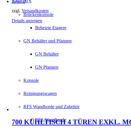
2.417,00
€
Neutral
zzgl.
Versandkosten
Brückenkonsole
Details anzeigen
Beheizte Etagere
GN Behälter und Pfannen
GN Behälter
GN Pfannen
Konsole
Reinigungswagen
RFS Wandborde und Zubehör
RFS Wandborde
700 KÜHLTISCH 4 TÜREN EXKL. 