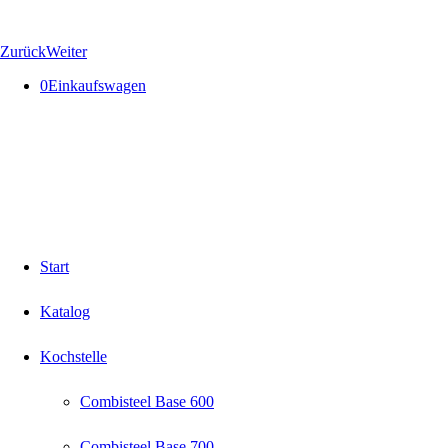
Zurück
Weiter
0
Einkaufswagen
Start
Katalog
Kochstelle
Combisteel Base 600
Combisteel Base 700