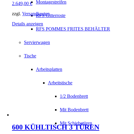
Montagestreifen
2.649,00
€
zzgl.
Versandkosten
RFS Gitterroste
Details anzeigen
RFS POMMES FRITES BEHÄLTER
Servierwagen
Tische
Arbeitsplatten
Arbeitstische
1/2 Bodenbrett
Mit Bodenbrett
Mit Schiebetüren
600 KÜHLTISCH 3 TÜREN