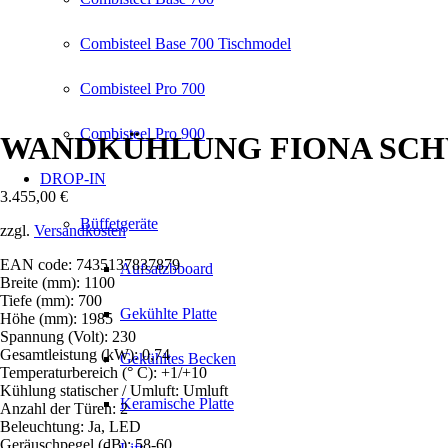
Combisteel Base 700 Tischmodel
Combisteel Pro 700
Combisteel Pro 900
WANDKÜHLUNG FIONA SCHW
DROP-IN
3.455,00
€
Büffetgeräte
zzgl.
Versandkosten
EAN code: 7435137837879
Aufsatzbboard
Breite (mm): 1100
Tiefe (mm): 700
Gekühlte Platte
Höhe (mm): 1985
Spannung (Volt): 230
Gesamtleistung (kW): 0,74
Gekühltes Becken
Temperaturbereich (° C): +1/+10
Kühlung statischer / Umluft: Umluft
Keramische Platte
Anzahl der Türen: 2
Beleuchtung: Ja, LED
Geräuschpegel (dB): 58-60