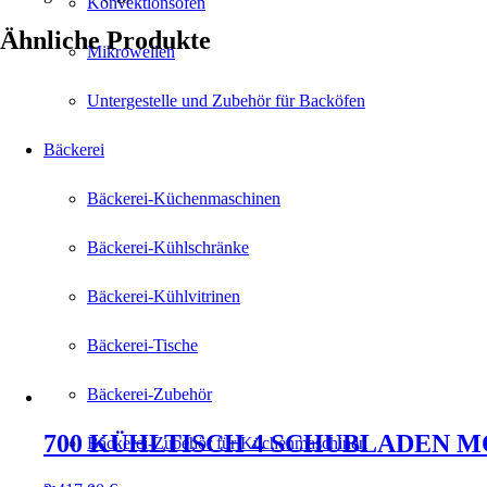
Konvektionsöfen
Ähnliche Produkte
Mikrowellen
Untergestelle und Zubehör für Backöfen
Bäckerei
Bäckerei-Küchenmaschinen
Bäckerei-Kühlschränke
Bäckerei-Kühlvitrinen
Bäckerei-Tische
Bäckerei-Zubehör
700 KÜHLTISCH 4 SCHUBLADEN
Bäckerei-Zubehör für Küchenmaschinen