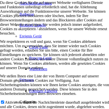
Da diese Cookies für die auf unserer Webseite verfügbaren Dienste
Aufschnittmaschinen
und Funktionen unbedingt erforderlich sind, hat die Ablehnung
Auswirkungen auf die Funktionsweise unserer Webseite. Sie können
Barbecue
Cookies jederzeit blockieren oder löschen, indem Sie Ihre
Browsereinstellungen ändern und das Blockieren aller Cookies auf
dieser Webseite erzwingen. Sie werden jedoch immer aufgefordert,
Brotkorb Etagère
Cookies zu akzeptieren / abzulehnen, wenn Sie unsere Website erneut
besuchen.
Ereignis Gerät
Wir respektieren es voll und ganz, wenn Sie Cookies ablehnen
möchten. Um zu vermeiden, dass Sie immer wieder nach Cookies
Crepe Platte
gefragt werden, erlauben Sie uns bitte, einen Cookie für Ihre
Einstellungen zu speichern. Sie können sich jederzeit abmelden oder
Popcorn Gerät
andere Cookies zulassen, um unsere Dienste vollumfänglich nutzen zu
können. Wenn Sie Cookies ablehnen, werden alle gesetzten Cookies
auf unserer Domain entfernt.
Waffeleisen
Wir stellen Ihnen eine Liste der von Ihrem Computer auf unserer
Friteusen
Domain gespeicherten Cookies zur Verfügung. Aus
Sicherheitsgründen können wie Ihnen keine Cookies anzeigen, die von
anderen Domains gespeichert werden. Diese können Sie in den
Friteusen Zubehör
Sicherheitseinstellungen Ihres Browsers einsehen.
Grillgeräte
Aktivieren, damit die Nachrichtenleiste dauerhaft ausgeblendet wird
und alle Cookies, denen nicht zugestimmt wurde, abgelehnt werden.