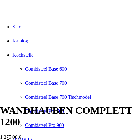
Start
Katalog
Kochstelle
Combisteel Base 600
Combisteel Base 700
Combisteel Base 700 Tischmodel
WANDHAUBEN COMPLETT
Combisteel Pro 700
1200
Combisteel Pro 900
1.275,00
€
DROP-IN