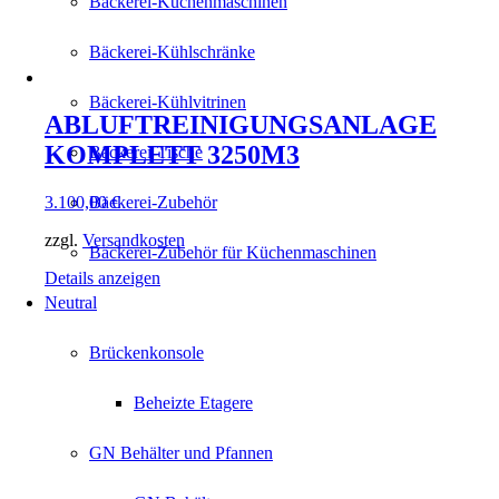
Bäckerei-Küchenmaschinen
Bäckerei-Kühlschränke
Bäckerei-Kühlvitrinen
ABLUFTREINIGUNGSANLAGE
KOMPLETT 3250M3
Bäckerei-Tische
3.100,00
€
Bäckerei-Zubehör
zzgl.
Versandkosten
Bäckerei-Zubehör für Küchenmaschinen
Details anzeigen
Neutral
Brückenkonsole
Beheizte Etagere
GN Behälter und Pfannen