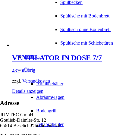
Spülbecken
Spültische mit Bodenbrett
Spültisch ohne Bodenbrett
Spültische mit Schiebetüren
VENTILATOR IN DOSE 7/7
Trolleys
Übrig
487,00
€
zzgl.
Versandkosten
Abfallbehälter
Details anzeigen
Abräumwagen
Adresse
Bodengrill
JUMTEC GmbH
Gottlieb-Daimler-Str. 12
Fettabscheider
65614 Beselich-Obertiefenbach