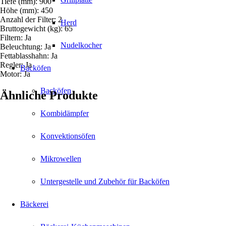
Tiefe (mm): 900
Höhe (mm): 450
Anzahl der Filter: 2
Herd
Bruttogewicht (kg): 65
Filtern: Ja
Nudelkocher
Beleuchtung: Ja
Fettablasshahn: Ja
Regler: Ja
Backöfen
Motor: Ja
Backöfen
Ähnliche Produkte
Kombidämpfer
Konvektionsöfen
Mikrowellen
Untergestelle und Zubehör für Backöfen
Bäckerei