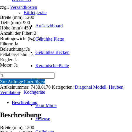
zzgl.
Versandkosten
Büffetgeräte
Breite (mm): 1200
Tiefe (mm): 900
Aufsatzbboard
Höhe (mm): 450
Anzahl der Filter: 2
Bruttogewicht (kg): 65
Gekühlte Platte
Filtern: Ja
Beleuchtung: Ja
Gekühltes Becken
Fettablasshahn: Ja
Regler: Ja
Motor: Ja
Keramische Platte
WANDHAUBEN
Lift
COMPLETT
Zur Anfrage hinzufügen
1200
Artikelnummer:
7438.0170
Kategorien:
Diagonal Modell
,
Hauben
,
Menge
Kochgeräte
Ventilation
Beschreibung
Bain-Marie
Beschreibung
Friteuse
Breite (mm): 1200
Grillplatte