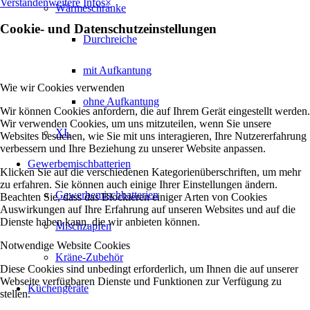
Verstanden
weitere Infos
×
Wärmeschränke
Cookie- und Datenschutzeinstellungen
Durchreiche
mit Aufkantung
Wie wir Cookies verwenden
ohne Aufkantung
Wir können Cookies anfordern, die auf Ihrem Gerät eingestellt werden.
Wir verwenden Cookies, um uns mitzuteilen, wenn Sie unsere
XL
Websites besuchen, wie Sie mit uns interagieren, Ihre Nutzererfahrung
verbessern und Ihre Beziehung zu unserer Website anpassen.
Gewerbemischbatterien
Klicken Sie auf die verschiedenen Kategorienüberschriften, um mehr
zu erfahren. Sie können auch einige Ihrer Einstellungen ändern.
Gewerbemischbatterien
Beachten Sie, dass das Blockieren einiger Arten von Cookies
Auswirkungen auf Ihre Erfahrung auf unseren Websites und auf die
Dienste haben kann, die wir anbieten können.
Mischzapfen
Notwendige Website Cookies
Kräne-Zubehör
Diese Cookies sind unbedingt erforderlich, um Ihnen die auf unserer
Webseite verfügbaren Dienste und Funktionen zur Verfügung zu
Küchengeräte
stellen.