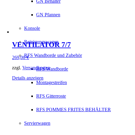
GN Behälter
GN Pfannen
Konsole
Reinigungswagen
VENTILATOR 7/7
RFS Wandborde und Zubehör
269,00
€
zzgl.
Versandkosten
RFS Wandborde
Details anzeigen
Montagestreifen
RFS Gitterroste
RFS POMMES FRITES BEHÄLTER
Servierwagen