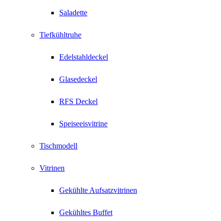
Saladette
Tiefkühltruhe
Edelstahldeckel
Glasedeckel
RFS Deckel
Speiseeisvitrine
Tischmodell
Vitrinen
Gekühlte Aufsatzvitrinen
Gekühltes Buffet