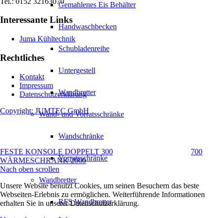
Tel.: 0152 32163070
Gemahlenes Eis Behälter
Interessante Links
Handwaschbecken
Juma Kühltechnik
Schubladenreihe
Rechtliches
Untergestell
Kontakt
Impressum
Wandbretter
Datenschutzerklärung
Copyright: JUMTEC GmbH
Wand- und Vorratsschränke
Wandschränke
FESTE KONSOLE DOPPELT 300
700
Vorratsschränke
WÄRMESCHRANK 2000
Nach oben scrollen
Wandbretter
Unsere Website benutzt Cookies, um seinen Besuchern das beste
Webseiten-Erlebnis zu ermöglichen. Weiterführende Informationen
RFS Wandbretter
erhalten Sie in unserer Datenschutzerklärung.