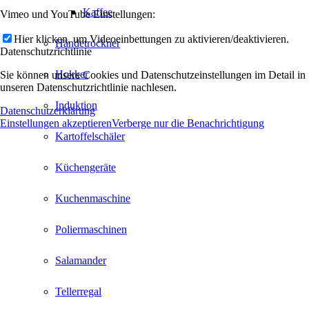
Kaffee
Vimeo und YouTube Einstellungen:
Hier klicken, um Videoeinbettungen zu aktivieren/deaktivieren.
Händetrockner
Datenschutzrichtlinie
Hokker
Sie können unsere Cookies und Datenschutzeinstellungen im Detail in
unseren Datenschutzrichtlinie nachlesen.
Induktion
Datenschutzerklärung
Einstellungen akzeptieren
Verberge nur die Benachrichtigung
Kartoffelschäler
Küchengeräte
Kuchenmaschine
Poliermaschinen
Salamander
Tellerregal