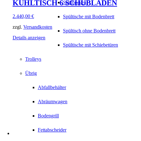
KÜHLTISCH 6 SCHUBLADEN
Spülbecken
2.440,00
€
Spültische mit Bodenbrett
zzgl.
Versandkosten
Spültisch ohne Bodenbrett
Details anzeigen
Spültische mit Schiebetüren
Trolleys
Übrig
Abfallbehälter
Abräumwagen
Bodengrill
Fettabscheider