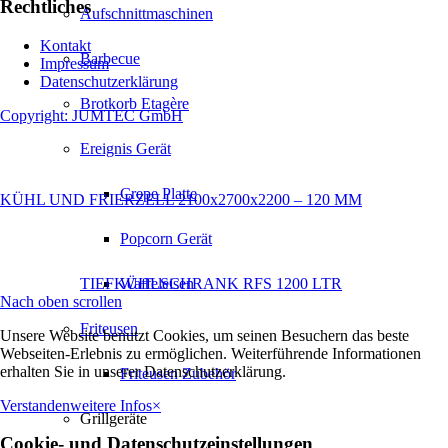
Rechtliches
Aufschnittmaschinen
Kontakt
Barbecue
Impressum
Datenschutzerklärung
Brotkorb Etagère
Copyright: JUMTEC GmbH
Ereignis Gerät
Crepe Platte
KÜHL UND FRIERZELL 2100x2700x2200 – 120 MM
Popcorn Gerät
TIEFKÜHLSCHRANK RFS 1200 LTR
Waffeleisen
Nach oben scrollen
Friteusen
Unsere Website benutzt Cookies, um seinen Besuchern das beste
Webseiten-Erlebnis zu ermöglichen. Weiterführende Informationen
erhalten Sie in unserer Datenschutzerklärung.
Friteusen Zubehör
Verstanden
weitere Infos
×
Grillgeräte
Cookie- und Datenschutzeinstellungen