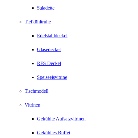
Saladette
Tiefkühltruhe
Edelstahldeckel
Glasedeckel
RFS Deckel
Speiseeisvitrine
Tischmodell
Vitrinen
Gekühlte Aufsatzvitrinen
Gekühltes Buffet