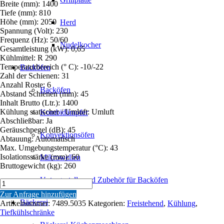
Breite (mm): 1400
Tiefe (mm): 810
Höhe (mm): 2050
Herd
Spannung (Volt): 230
Frequenz (Hz): 50/60
Nudelkocher
Gesamtleistung (kW): 0,65
Kühlmittel: R 290
Temperaturbereich (° C): -10/-22
Backöfen
Zahl der Schienen: 31
Anzahl Roste: 6
Backöfen
Abstand Schienen (mm): 45
Inhalt Brutto (Ltr.): 1400
Kühlung statischer / Umluft: Umluft
Kombidämpfer
Abschließbar: Ja
Geräuschpegel (dB): 45
Konvektionsöfen
Abtauung: Automatisch
Max. Umgebungstemperatur (°C): 43
Isolationsstärke (mm): 60
Mikrowellen
Bruttogewicht (kg): 260
Untergestelle und Zubehör für Backöfen
TIEFKÜHLSCHRANK
RFS
Zur Anfrage hinzufügen
GLASTÜR
Bäckerei
Artikelnummer:
7489.5035
Kategorien:
Freistehend
,
Kühlung
,
MONO
Tiefkühlschränke
BLOCK