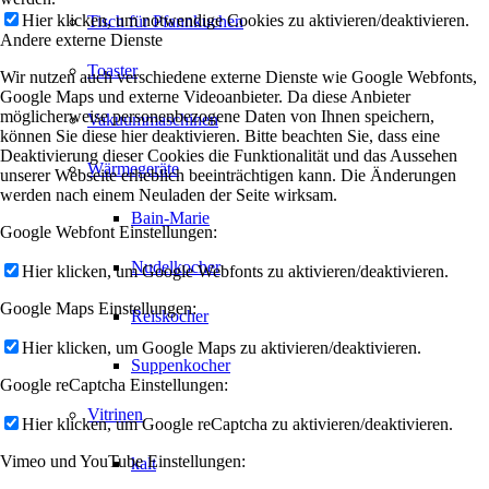
Hier klicken, um notwendige Cookies zu aktivieren/deaktivieren.
Tisch für Pfannkuchen
Andere externe Dienste
Toaster
Wir nutzen auch verschiedene externe Dienste wie Google Webfonts,
Google Maps und externe Videoanbieter. Da diese Anbieter
möglicherweise personenbezogene Daten von Ihnen speichern,
Vakuummaschinen
können Sie diese hier deaktivieren. Bitte beachten Sie, dass eine
Deaktivierung dieser Cookies die Funktionalität und das Aussehen
Wärmegeräte
unserer Webseite erheblich beeinträchtigen kann. Die Änderungen
werden nach einem Neuladen der Seite wirksam.
Bain-Marie
Google Webfont Einstellungen:
Nudelkocher
Hier klicken, um Google Webfonts zu aktivieren/deaktivieren.
Google Maps Einstellungen:
Reiskocher
Hier klicken, um Google Maps zu aktivieren/deaktivieren.
Suppenkocher
Google reCaptcha Einstellungen:
Vitrinen
Hier klicken, um Google reCaptcha zu aktivieren/deaktivieren.
Vimeo und YouTube Einstellungen:
kalt