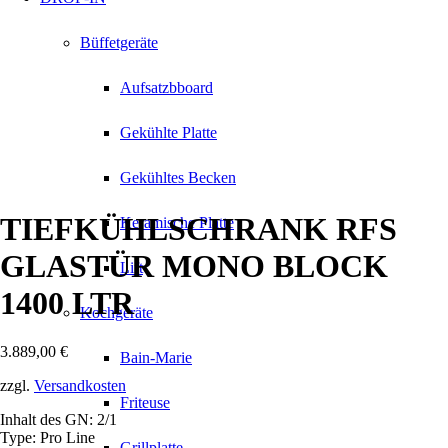
Büffetgeräte
Aufsatzbboard
Gekühlte Platte
Gekühltes Becken
TIEFKÜHLSCHRANK RFS
Keramische Platte
GLASTÜR MONO BLOCK
Lift
1400 LTR
Kochgeräte
3.889,00
€
Bain-Marie
zzgl.
Versandkosten
Friteuse
Inhalt des GN: 2/1
Type: Pro Line
Grillplatte