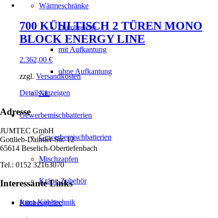
Wärmeschränke
700 KÜHLTISCH 2 TÜREN MONO
Durchreiche
BLOCK ENERGY LINE
mit Aufkantung
2.362,00
€
ohne Aufkantung
zzgl.
Versandkosten
Details anzeigen
XL
Adresse
Gewerbemischbatterien
JUMTEC GmbH
Gewerbemischbatterien
Gottlieb-Daimler-Str. 12
65614 Beselich-Obertiefenbach
Mischzapfen
Tel.: 0152 32163070
Kräne-Zubehör
Interessante Links
Juma Kühltechnik
Küchengeräte