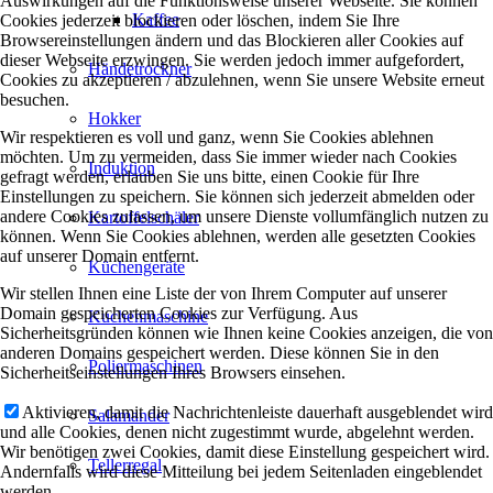
Auswirkungen auf die Funktionsweise unserer Webseite. Sie können
Kaffee
Cookies jederzeit blockieren oder löschen, indem Sie Ihre
Browsereinstellungen ändern und das Blockieren aller Cookies auf
dieser Webseite erzwingen. Sie werden jedoch immer aufgefordert,
Händetrockner
Cookies zu akzeptieren / abzulehnen, wenn Sie unsere Website erneut
besuchen.
Hokker
Wir respektieren es voll und ganz, wenn Sie Cookies ablehnen
möchten. Um zu vermeiden, dass Sie immer wieder nach Cookies
Induktion
gefragt werden, erlauben Sie uns bitte, einen Cookie für Ihre
Einstellungen zu speichern. Sie können sich jederzeit abmelden oder
andere Cookies zulassen, um unsere Dienste vollumfänglich nutzen zu
Kartoffelschäler
können. Wenn Sie Cookies ablehnen, werden alle gesetzten Cookies
auf unserer Domain entfernt.
Küchengeräte
Wir stellen Ihnen eine Liste der von Ihrem Computer auf unserer
Domain gespeicherten Cookies zur Verfügung. Aus
Kuchenmaschine
Sicherheitsgründen können wie Ihnen keine Cookies anzeigen, die von
anderen Domains gespeichert werden. Diese können Sie in den
Poliermaschinen
Sicherheitseinstellungen Ihres Browsers einsehen.
Aktivieren, damit die Nachrichtenleiste dauerhaft ausgeblendet wird
Salamander
und alle Cookies, denen nicht zugestimmt wurde, abgelehnt werden.
Wir benötigen zwei Cookies, damit diese Einstellung gespeichert wird.
Tellerregal
Andernfalls wird diese Mitteilung bei jedem Seitenladen eingeblendet
werden.