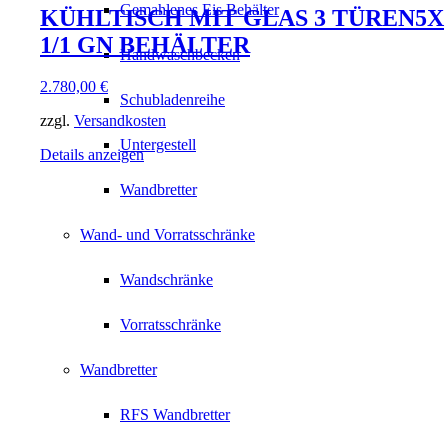
Gemahlenes Eis Behälter
KÜHLTISCH MIT GLAS 3 TÜREN5X
1/1 GN BEHÄLTER
Handwaschbecken
2.780,00
€
Schubladenreihe
zzgl.
Versandkosten
Untergestell
Details anzeigen
Wandbretter
Wand- und Vorratsschränke
Wandschränke
Vorratsschränke
Wandbretter
RFS Wandbretter