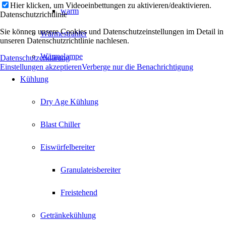
Hier klicken, um Videoeinbettungen zu aktivieren/deaktivieren.
warm
Datenschutzrichtlinie
Sie können unsere Cookies und Datenschutzeinstellungen im Detail in
Wärmestrahler
unseren Datenschutzrichtlinie nachlesen.
Wärmelampe
Datenschutzerklärung
Einstellungen akzeptieren
Verberge nur die Benachrichtigung
Kühlung
Dry Age Kühlung
Blast Chiller
Eiswürfelbereiter
Granulateisbereiter
Freistehend
Getränkekühlung