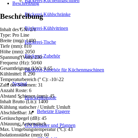
Bäckerei-Küchenmaschinen
1400
Beschreibung
LTR
Menge
Bäckerei-Kühlschränke
Beschreibung
Bäckerei-Kühlvitrinen
Inhalt des GN: 2/1
Type: Pro Line
Breite (mm): 1400
Bäckerei-Tische
Tiefe (mm): 810
Höhe (mm): 2050
Bäckerei-Zubehör
Spannung (Volt): 230
Frequenz (Hz): 50/60
Gesamtleistung (kW): 0,65
Bäckerei-Zubehör für Küchenmaschinen
Kühlmittel: R 290
Temperaturbereich (° C): -10/-22
Neutral
Zahl der Schienen: 31
Anzahl Roste: 6
Abstand Schienen (mm): 45
Brückenkonsole
Inhalt Brutto (Ltr.): 1400
Kühlung statischer / Umluft: Umluft
Beheizte Etagere
Abschließbar: Ja
Geräuschpegel (dB): 45
Abtauung: Automatisch
GN Behälter und Pfannen
Max. Umgebungstemperatur (°C): 43
Isolationsstärke (mm): 60