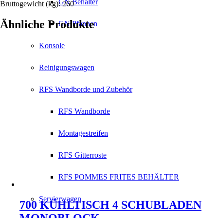
GN Behälter
Bruttogewicht (kg): 260
Ähnliche Produkte
GN Pfannen
Konsole
Reinigungswagen
RFS Wandborde und Zubehör
RFS Wandborde
Montagestreifen
RFS Gitterroste
RFS POMMES FRITES BEHÄLTER
Servierwagen
700 KÜHLTISCH 4 SCHUBLADEN
MONOBLOCK