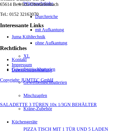
Wärmeschränke
65614 Beselich-Obertiefenbach
Tel.: 0152 32163070
Durchreiche
Interessante Links
mit Aufkantung
Juma Kühltechnik
ohne Aufkantung
Rechtliches
XL
Kontakt
Impressum
Gewerbemischbatterien
Datenschutzerklärung
Copyright: JUMTEC GmbH
Gewerbemischbatterien
Mischzapfen
SALADETTE 3 TÜREN 10x 1/3GN BEHÄLTER
Kräne-Zubehör
Küchengeräte
PIZZA TISCH MIT 1 TÜR UND 5 LADEN