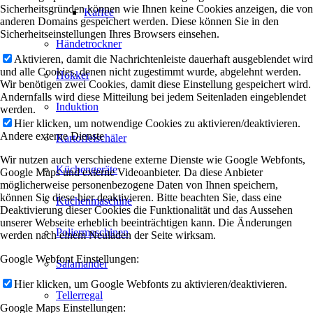
Sicherheitsgründen können wie Ihnen keine Cookies anzeigen, die von
Kaffee
anderen Domains gespeichert werden. Diese können Sie in den
Sicherheitseinstellungen Ihres Browsers einsehen.
Händetrockner
Aktivieren, damit die Nachrichtenleiste dauerhaft ausgeblendet wird
und alle Cookies, denen nicht zugestimmt wurde, abgelehnt werden.
Hokker
Wir benötigen zwei Cookies, damit diese Einstellung gespeichert wird.
Andernfalls wird diese Mitteilung bei jedem Seitenladen eingeblendet
Induktion
werden.
Hier klicken, um notwendige Cookies zu aktivieren/deaktivieren.
Andere externe Dienste
Kartoffelschäler
Wir nutzen auch verschiedene externe Dienste wie Google Webfonts,
Küchengeräte
Google Maps und externe Videoanbieter. Da diese Anbieter
möglicherweise personenbezogene Daten von Ihnen speichern,
können Sie diese hier deaktivieren. Bitte beachten Sie, dass eine
Kuchenmaschine
Deaktivierung dieser Cookies die Funktionalität und das Aussehen
unserer Webseite erheblich beeinträchtigen kann. Die Änderungen
Poliermaschinen
werden nach einem Neuladen der Seite wirksam.
Google Webfont Einstellungen:
Salamander
Hier klicken, um Google Webfonts zu aktivieren/deaktivieren.
Tellerregal
Google Maps Einstellungen: