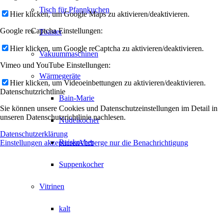
Tisch für Pfannkuchen
Hier klicken, um Google Maps zu aktivieren/deaktivieren.
Google reCaptcha Einstellungen:
Toaster
Hier klicken, um Google reCaptcha zu aktivieren/deaktivieren.
Vakuummaschinen
Vimeo und YouTube Einstellungen:
Wärmegeräte
Hier klicken, um Videoeinbettungen zu aktivieren/deaktivieren.
Datenschutzrichtlinie
Bain-Marie
Sie können unsere Cookies und Datenschutzeinstellungen im Detail in
unseren Datenschutzrichtlinie nachlesen.
Nudelkocher
Datenschutzerklärung
Reiskocher
Einstellungen akzeptieren
Verberge nur die Benachrichtigung
Suppenkocher
Vitrinen
kalt