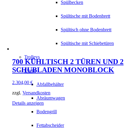
Spülbecken
Spültische mit Bodenbrett
Spültisch ohne Bodenbrett
Spültische mit Schiebetüren
Trolleys
700 KÜHLTISCH 2 TÜREN UND 2
SCHUBLADEN MONOBLOCK
Übrig
2.304,00
€
Abfallbehälter
zzgl.
Versandkosten
Abräumwagen
Details anzeigen
Bodengrill
Fettabscheider