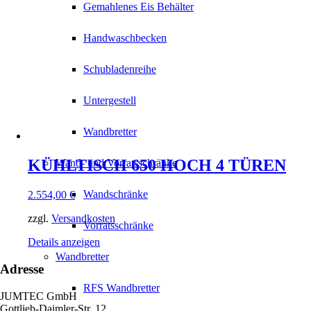
Gemahlenes Eis Behälter
Handwaschbecken
Schubladenreihe
Untergestell
Wandbretter
KÜHLTISCH 650 HOCH 4 TÜREN
Wand- und Vorratsschränke
Wandschränke
2.554,00
€
zzgl.
Versandkosten
Vorratsschränke
Details anzeigen
Wandbretter
Adresse
RFS Wandbretter
JUMTEC GmbH
Gottlieb-Daimler-Str. 12