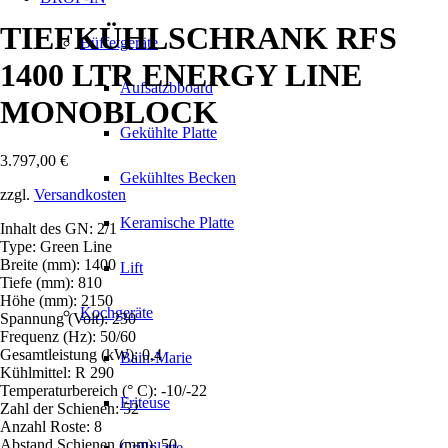
TIEFKÜHLSCHRANK RFS
Büffetgeräte
1400 LTR ENERGY LINE
Aufsatzbboard
MONOBLOCK
Gekühlte Platte
3.797,00
€
Gekühltes Becken
zzgl.
Versandkosten
Keramische Platte
Inhalt des GN: 2/1
Type: Green Line
Breite (mm): 1400
Lift
Tiefe (mm): 810
Höhe (mm): 2150
Kochgeräte
Spannung (Volt): 230
Frequenz (Hz): 50/60
Gesamtleistung (kW): 0,4
Bain-Marie
Kühlmittel: R 290
Temperaturbereich (° C): -10/-22
Friteuse
Zahl der Schienen: 52
Anzahl Roste: 8
Abstand Schienen (mm): 50
Grillplatte