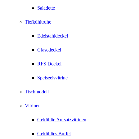
Saladette
Tiefkühltruhe
Edelstahldeckel
Glasedeckel
RFS Deckel
Speiseeisvitrine
Tischmodell
Vitrinen
Gekühlte Aufsatzvitrinen
Gekühltes Buffet