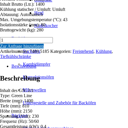
Inhalt Brutto (Ltr.): 1400
Kühlung statischer / Umluft: Umluft
Herd
Abtauung: Automatisch
Max. Umgebungstemperatur (°C): 43
Isolationsstärke (mm): 80
Nudelkocher
Bruttogewicht (kg): 280
Backöfen
TIEFKÜHLSCHRANK
RFS
Zur Anfrage hinzufügen
1400
Artikelnummer:
7489.5185
Kategorien:
Freistehend
,
Kühlung
,
Backöfen
LTR
Tiefkühlschränke
ENERGY
Kombidämpfer
LINE
Beschreibung
MONOBLOCK
Menge
Beschreibung
Konvektionsöfen
Mikrowellen
Inhalt des GN: 2/1
Type: Green Line
Breite (mm): 1400
Untergestelle und Zubehör für Backöfen
Tiefe (mm): 810
Höhe (mm): 2150
Bäckerei
Spannung (Volt): 230
Frequenz (Hz): 50/60
Gesamtleistung (kW): 0,4