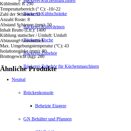
Bäckerei-Küchenmaschinen
Kühlmittel: R 290
Temperaturbereich (° C): -10/-22
Bäckerei-Kühlschränke
Zahl der Schienen: 52
Anzahl Roste: 8
Abstand Schienen (mm): 50
Bäckerei-Kühlvitrinen
Inhalt Brutto (Ltr.): 1400
Kühlung statischer / Umluft: Umluft
Bäckerei-Tische
Abtauung: Automatisch
Max. Umgebungstemperatur (°C): 43
Isolationsstärke (mm): 80
Bäckerei-Zubehör
Bruttogewicht (kg): 280
Bäckerei-Zubehör für Küchenmaschinen
Ähnliche Produkte
Neutral
Brückenkonsole
Beheizte Etagere
GN Behälter und Pfannen