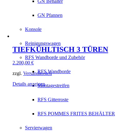
GN Behälter
GN Pfannen
Konsole
Reinigungswagen
TIEFKÜHLTISCH 3 TÜREN
RFS Wandborde und Zubehör
2.200,00
€
RFS Wandborde
zzgl.
Versandkosten
Details anzeigen
Montagestreifen
RFS Gitterroste
RFS POMMES FRITES BEHÄLTER
Servierwagen