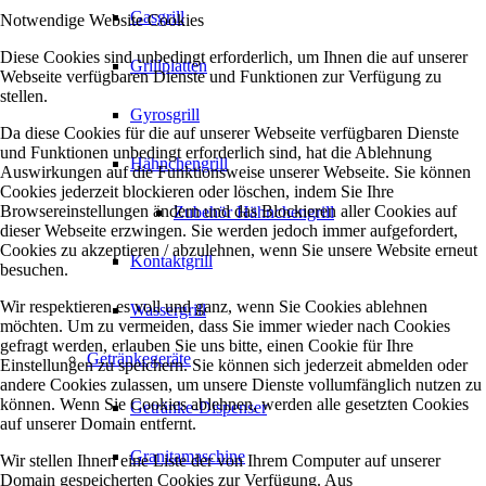
Gasgrill
Notwendige Website Cookies
Diese Cookies sind unbedingt erforderlich, um Ihnen die auf unserer
Grillplatten
Webseite verfügbaren Dienste und Funktionen zur Verfügung zu
stellen.
Gyrosgrill
Da diese Cookies für die auf unserer Webseite verfügbaren Dienste
und Funktionen unbedingt erforderlich sind, hat die Ablehnung
Hähnchengrill
Auswirkungen auf die Funktionsweise unserer Webseite. Sie können
Cookies jederzeit blockieren oder löschen, indem Sie Ihre
Browsereinstellungen ändern und das Blockieren aller Cookies auf
Zubehör Hähnchengrill
dieser Webseite erzwingen. Sie werden jedoch immer aufgefordert,
Cookies zu akzeptieren / abzulehnen, wenn Sie unsere Website erneut
Kontaktgrill
besuchen.
Wir respektieren es voll und ganz, wenn Sie Cookies ablehnen
Wassergrill
möchten. Um zu vermeiden, dass Sie immer wieder nach Cookies
gefragt werden, erlauben Sie uns bitte, einen Cookie für Ihre
Getränkegeräte
Einstellungen zu speichern. Sie können sich jederzeit abmelden oder
andere Cookies zulassen, um unsere Dienste vollumfänglich nutzen zu
können. Wenn Sie Cookies ablehnen, werden alle gesetzten Cookies
Getränke-Dispenser
auf unserer Domain entfernt.
Granitamaschine
Wir stellen Ihnen eine Liste der von Ihrem Computer auf unserer
Domain gespeicherten Cookies zur Verfügung. Aus