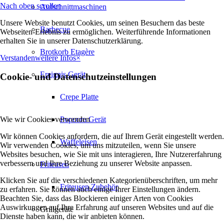
Nach oben scrollen
Aufschnittmaschinen
Unsere Website benutzt Cookies, um seinen Besuchern das beste
Barbecue
Webseiten-Erlebnis zu ermöglichen. Weiterführende Informationen
erhalten Sie in unserer Datenschutzerklärung.
Brotkorb Etagère
Verstanden
weitere Infos
×
Ereignis Gerät
Cookie- und Datenschutzeinstellungen
Crepe Platte
Wie wir Cookies verwenden
Popcorn Gerät
Wir können Cookies anfordern, die auf Ihrem Gerät eingestellt werden.
Waffeleisen
Wir verwenden Cookies, um uns mitzuteilen, wenn Sie unsere
Websites besuchen, wie Sie mit uns interagieren, Ihre Nutzererfahrung
verbessern und Ihre Beziehung zu unserer Website anpassen.
Friteusen
Klicken Sie auf die verschiedenen Kategorienüberschriften, um mehr
Friteusen Zubehör
zu erfahren. Sie können auch einige Ihrer Einstellungen ändern.
Beachten Sie, dass das Blockieren einiger Arten von Cookies
Auswirkungen auf Ihre Erfahrung auf unseren Websites und auf die
Grillgeräte
Dienste haben kann, die wir anbieten können.