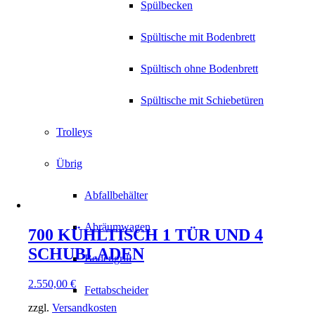
Spülbecken
Spültische mit Bodenbrett
Spültisch ohne Bodenbrett
Spültische mit Schiebetüren
Trolleys
Übrig
Abfallbehälter
Abräumwagen
700 KÜHLTISCH 1 TÜR UND 4
SCHUBLADEN
Bodengrill
2.550,00
€
Fettabscheider
zzgl.
Versandkosten