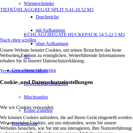
Wärmeschränke
TIEFKÜHLAGGREGAT SPLIT 9.41-18.52 M3
Durchreiche
mit Aufkantung
KÜHLAGGREGATE HUCKEPACK 14,5-22,5 M3
Nach oben scrollen
ohne Aufkantung
Unsere Website benutzt Cookies, um seinen Besuchern das beste
Webseiten-Erlebnis zu ermöglichen. Weiterführende Informationen
XL
erhalten Sie in unserer Datenschutzerklärung.
Gewerbemischbatterien
Verstanden
weitere Infos
×
Cookie- und Datenschutzeinstellungen
Gewerbemischbatterien
Mischzapfen
Wie wir Cookies verwenden
Kräne-Zubehör
Wir können Cookies anfordern, die auf Ihrem Gerät eingestellt werden.
Wir verwenden Cookies, um uns mitzuteilen, wenn Sie unsere
Küchengeräte
Websites besuchen, wie Sie mit uns interagieren, Ihre Nutzererfahrung