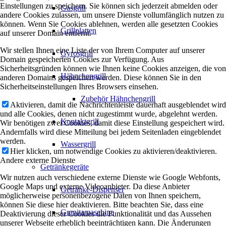
Einstellungen zu speichern. Sie können sich jederzeit abmelden oder
Gasgrill
andere Cookies zulassen, um unsere Dienste vollumfänglich nutzen zu
können. Wenn Sie Cookies ablehnen, werden alle gesetzten Cookies
Grillplatten
auf unserer Domain entfernt.
Wir stellen Ihnen eine Liste der von Ihrem Computer auf unserer
Gyrosgrill
Domain gespeicherten Cookies zur Verfügung. Aus
Sicherheitsgründen können wie Ihnen keine Cookies anzeigen, die von
Hähnchengrill
anderen Domains gespeichert werden. Diese können Sie in den
Sicherheitseinstellungen Ihres Browsers einsehen.
Zubehör Hähnchengrill
Aktivieren, damit die Nachrichtenleiste dauerhaft ausgeblendet wird
und alle Cookies, denen nicht zugestimmt wurde, abgelehnt werden.
Kontaktgrill
Wir benötigen zwei Cookies, damit diese Einstellung gespeichert wird.
Andernfalls wird diese Mitteilung bei jedem Seitenladen eingeblendet
werden.
Wassergrill
Hier klicken, um notwendige Cookies zu aktivieren/deaktivieren.
Andere externe Dienste
Getränkegeräte
Wir nutzen auch verschiedene externe Dienste wie Google Webfonts,
Google Maps und externe Videoanbieter. Da diese Anbieter
Getränke-Dispenser
möglicherweise personenbezogene Daten von Ihnen speichern,
können Sie diese hier deaktivieren. Bitte beachten Sie, dass eine
Granitamaschine
Deaktivierung dieser Cookies die Funktionalität und das Aussehen
unserer Webseite erheblich beeinträchtigen kann. Die Änderungen