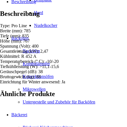
Menge
Beschreibung
Beschreibung
Herd
Nudelkocher
Type: Pro Line
Breite (mm): 785
Tiefe (mm): 835
Backöfen
Höhe (mm): 767
Spannung (Volt): 400
Backöfen
Gesamtleistung (kW): 2,47
Kühlmittel: R 452 A
Temperaturbereich (° C): -10/-20
Kombidämpfer
Tiefkühlleistung (W): >11,1-15,6
Geräuschpegel (dB): 38
Konvektionsöfen
Bruttogewicht (kg): 88
Einrichtung für Winter anwesend: Ja
Mikrowellen
Ähnliche Produkte
Untergestelle und Zubehör für Backöfen
Bäckerei