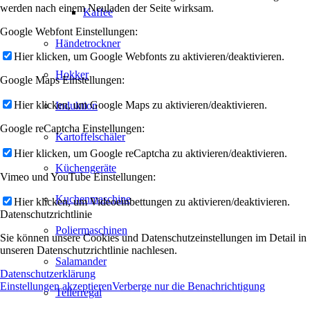
werden nach einem Neuladen der Seite wirksam.
Kaffee
Google Webfont Einstellungen:
Händetrockner
Hier klicken, um Google Webfonts zu aktivieren/deaktivieren.
Hokker
Google Maps Einstellungen:
Hier klicken, um Google Maps zu aktivieren/deaktivieren.
Induktion
Google reCaptcha Einstellungen:
Kartoffelschäler
Hier klicken, um Google reCaptcha zu aktivieren/deaktivieren.
Küchengeräte
Vimeo und YouTube Einstellungen:
Kuchenmaschine
Hier klicken, um Videoeinbettungen zu aktivieren/deaktivieren.
Datenschutzrichtlinie
Poliermaschinen
Sie können unsere Cookies und Datenschutzeinstellungen im Detail in
unseren Datenschutzrichtlinie nachlesen.
Salamander
Datenschutzerklärung
Einstellungen akzeptieren
Verberge nur die Benachrichtigung
Tellerregal