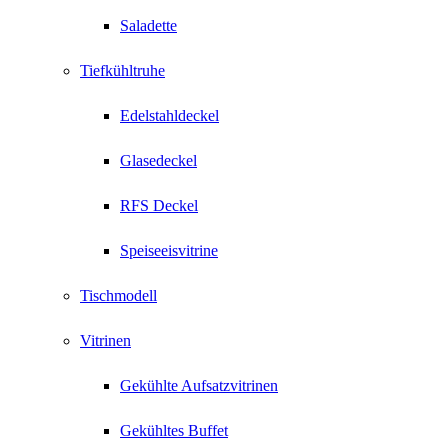
Saladette
Tiefkühltruhe
Edelstahldeckel
Glasedeckel
RFS Deckel
Speiseeisvitrine
Tischmodell
Vitrinen
Gekühlte Aufsatzvitrinen
Gekühltes Buffet