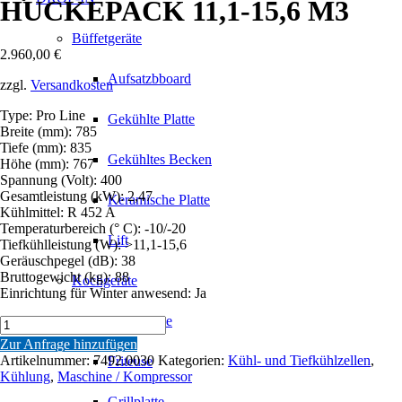
HUCKEPACK 11,1-15,6 M3
Büffetgeräte
2.960,00
€
Aufsatzbboard
zzgl.
Versandkosten
Type: Pro Line
Gekühlte Platte
Breite (mm): 785
Tiefe (mm): 835
Gekühltes Becken
Höhe (mm): 767
Spannung (Volt): 400
Gesamtleistung (kW): 2,47
Keramische Platte
Kühlmittel: R 452 A
Temperaturbereich (° C): -10/-20
Lift
Tiefkühlleistung (W): >11,1-15,6
Geräuschpegel (dB): 38
Bruttogewicht (kg): 88
Kochgeräte
Einrichtung für Winter anwesend: Ja
Bain-Marie
TIEFKÜHLAGGREGATE
HUCKEPACK
Zur Anfrage hinzufügen
11,1-
Artikelnummer:
7492.0030
Kategorien:
Kühl- und Tiefkühlzellen
,
Friteuse
15,6
Kühlung
,
Maschine / Kompressor
M3
Grillplatte