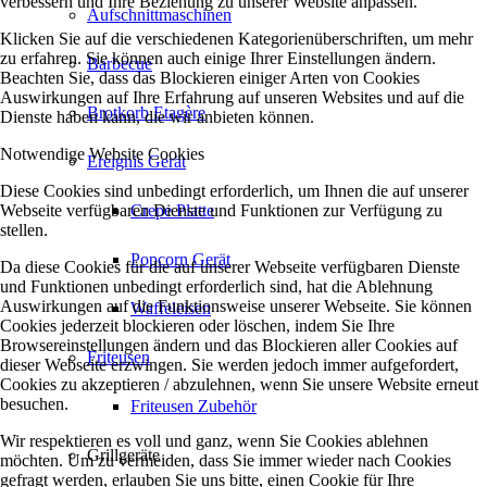
verbessern und Ihre Beziehung zu unserer Website anpassen.
Aufschnittmaschinen
Klicken Sie auf die verschiedenen Kategorienüberschriften, um mehr
zu erfahren. Sie können auch einige Ihrer Einstellungen ändern.
Barbecue
Beachten Sie, dass das Blockieren einiger Arten von Cookies
Auswirkungen auf Ihre Erfahrung auf unseren Websites und auf die
Brotkorb Etagère
Dienste haben kann, die wir anbieten können.
Notwendige Website Cookies
Ereignis Gerät
Diese Cookies sind unbedingt erforderlich, um Ihnen die auf unserer
Webseite verfügbaren Dienste und Funktionen zur Verfügung zu
Crepe Platte
stellen.
Popcorn Gerät
Da diese Cookies für die auf unserer Webseite verfügbaren Dienste
und Funktionen unbedingt erforderlich sind, hat die Ablehnung
Auswirkungen auf die Funktionsweise unserer Webseite. Sie können
Waffeleisen
Cookies jederzeit blockieren oder löschen, indem Sie Ihre
Browsereinstellungen ändern und das Blockieren aller Cookies auf
Friteusen
dieser Webseite erzwingen. Sie werden jedoch immer aufgefordert,
Cookies zu akzeptieren / abzulehnen, wenn Sie unsere Website erneut
besuchen.
Friteusen Zubehör
Wir respektieren es voll und ganz, wenn Sie Cookies ablehnen
Grillgeräte
möchten. Um zu vermeiden, dass Sie immer wieder nach Cookies
gefragt werden, erlauben Sie uns bitte, einen Cookie für Ihre