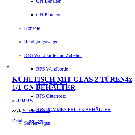
GN Behälter
GN Pfannen
Konsole
Reinigungswagen
RFS Wandborde und Zubehör
RFS Wandborde
KÜHLTISCH MIT GLAS 2 TÜREN4x
Montagestreifen
1/1 GN BEHÄLTER
RFS Gitterroste
2.780,00
€
RFS POMMES FRITES BEHÄLTER
zzgl.
Versandkosten
Details anzeigen
Servierwagen