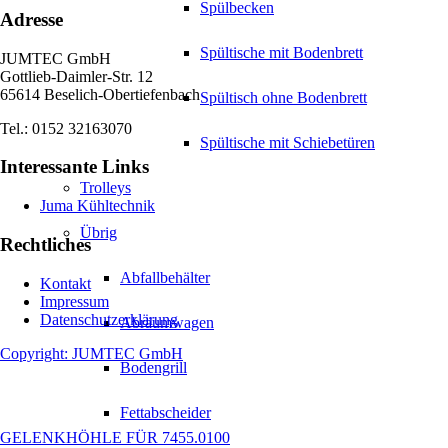
Spülbecken
Adresse
Spültische mit Bodenbrett
JUMTEC GmbH
Gottlieb-Daimler-Str. 12
65614 Beselich-Obertiefenbach
Spültisch ohne Bodenbrett
Tel.: 0152 32163070
Spültische mit Schiebetüren
Interessante Links
Trolleys
Juma Kühltechnik
Übrig
Rechtliches
Abfallbehälter
Kontakt
Impressum
Datenschutzerklärung
Abräumwagen
Copyright: JUMTEC GmbH
Bodengrill
Fettabscheider
GELENKHÖHLE FÜR 7455.0100