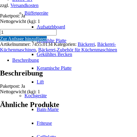
zzgl.
Versandkosten
Büffetgeräte
Paketpost: Ja
Nettogewicht (kg): 1
Aufsatzbboard
TEIGHAKEN
FÜR
Zur Anfrage hinzufügen
Gekühlte Platte
7455.0110
Artikelnummer:
7455.0134
Kategorien:
Bäckerei
,
Bäckerei-
Menge
Küchenmaschinen
,
Bäckerei-Zubehör für Küchenmaschinen
Gekühltes Becken
Beschreibung
Keramische Platte
Beschreibung
Lift
Paketpost: Ja
Nettogewicht (kg): 1
Kochgeräte
Ähnliche Produkte
Bain-Marie
Friteuse
Grillplatte