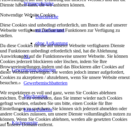
Wärmeschränke
Dienste haben kann, die wir anbieten können.
Notwendige Website Cookies
Durchreiche
Diese Cookies sind unbedingt erforderlich, um Ihnen die auf unserer
mit Aufkantung
Webseite verfügbaren Dienste und Funktionen zur Verfügung zu
stellen.
ohne Aufkantung
Da diese Cookies für die auf unserer Webseite verfügbaren Dienste
und Funktionen unbedingt erforderlich sind, hat die Ablehnung
Auswirkungen auf die Funktionsweise unserer Webseite. Sie können
XL
Cookies jederzeit blockieren oder löschen, indem Sie Ihre
Browsereinstellungen ändern und das Blockieren aller Cookies auf
Gewerbemischbatterien
dieser Webseite erzwingen. Sie werden jedoch immer aufgefordert,
Cookies zu akzeptieren / abzulehnen, wenn Sie unsere Website erneut
besuchen.
Gewerbemischbatterien
Wir respektieren es voll und ganz, wenn Sie Cookies ablehnen
Mischzapfen
möchten. Um zu vermeiden, dass Sie immer wieder nach Cookies
gefragt werden, erlauben Sie uns bitte, einen Cookie für Ihre
Einstellungen zu speichern. Sie können sich jederzeit abmelden oder
Kräne-Zubehör
andere Cookies zulassen, um unsere Dienste vollumfänglich nutzen zu
können. Wenn Sie Cookies ablehnen, werden alle gesetzten Cookies
Küchengeräte
auf unserer Domain entfernt.