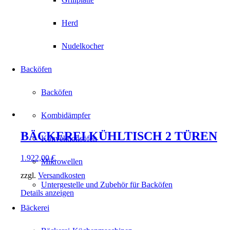
Herd
Nudelkocher
Backöfen
Backöfen
Kombidämpfer
BÄCKEREI KÜHLTISCH 2 TÜREN
Konvektionsöfen
1.922,00
€
Mikrowellen
zzgl.
Versandkosten
Untergestelle und Zubehör für Backöfen
Details anzeigen
Bäckerei