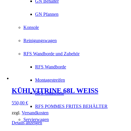
GN Behälter
GN Pfannen
Konsole
Reinigungswagen
RFS Wandborde und Zubehör
RFS Wandborde
Montagestreifen
KÜHLVITRINE 68L WEISS
RFS Gitterroste
550,00
€
RFS POMMES FRITES BEHÄLTER
zzgl.
Versandkosten
Servierwagen
Details anzeigen