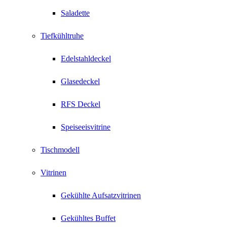
Saladette
Tiefkühltruhe
Edelstahldeckel
Glasedeckel
RFS Deckel
Speiseeisvitrine
Tischmodell
Vitrinen
Gekühlte Aufsatzvitrinen
Gekühltes Buffet