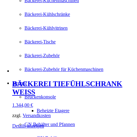
Bäckerei-Küchenmaschinen
Bäckerei-Kühlschränke
Bäckerei-Kühlvitrinen
Bäckerei-Tische
Bäckerei-Zubehör
Bäckerei-Zubehör für Küchenmaschinen
BÄCKEREI TIEFÜHLSCHRANK
Neutral
WEISS
Brückenkonsole
1.344,00
€
Beheizte Etagere
zzgl.
Versandkosten
GN Behälter und Pfannen
Details anzeigen