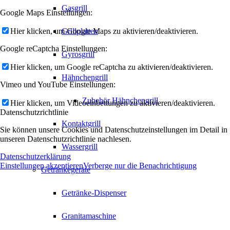
Gasgrill
Google Maps Einstellungen:
Hier klicken, um Google Maps zu aktivieren/deaktivieren.
Grillplatten
Google reCaptcha Einstellungen:
Gyrosgrill
Hier klicken, um Google reCaptcha zu aktivieren/deaktivieren.
Hähnchengrill
Vimeo und YouTube Einstellungen:
Zubehör Hähnchengrill
Hier klicken, um Videoeinbettungen zu aktivieren/deaktivieren.
Datenschutzrichtlinie
Kontaktgrill
Sie können unsere Cookies und Datenschutzeinstellungen im Detail in
unseren Datenschutzrichtlinie nachlesen.
Wassergrill
Datenschutzerklärung
Einstellungen akzeptieren
Verberge nur die Benachrichtigung
Getränkegeräte
Getränke-Dispenser
Granitamaschine