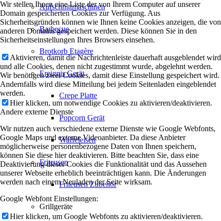
Wir stellen Ihnen eine Liste der von Ihrem Computer auf unserer
Aufschnittmaschinen
Domain gespeicherten Cookies zur Verfügung. Aus
Sicherheitsgründen können wie Ihnen keine Cookies anzeigen, die von
Barbecue
anderen Domains gespeichert werden. Diese können Sie in den
Sicherheitseinstellungen Ihres Browsers einsehen.
Brotkorb Etagère
Aktivieren, damit die Nachrichtenleiste dauerhaft ausgeblendet wird
und alle Cookies, denen nicht zugestimmt wurde, abgelehnt werden.
Ereignis Gerät
Wir benötigen zwei Cookies, damit diese Einstellung gespeichert wird.
Andernfalls wird diese Mitteilung bei jedem Seitenladen eingeblendet
werden.
Crepe Platte
Hier klicken, um notwendige Cookies zu aktivieren/deaktivieren.
Andere externe Dienste
Popcorn Gerät
Wir nutzen auch verschiedene externe Dienste wie Google Webfonts,
Google Maps und externe Videoanbieter. Da diese Anbieter
Waffeleisen
möglicherweise personenbezogene Daten von Ihnen speichern,
können Sie diese hier deaktivieren. Bitte beachten Sie, dass eine
Friteusen
Deaktivierung dieser Cookies die Funktionalität und das Aussehen
unserer Webseite erheblich beeinträchtigen kann. Die Änderungen
werden nach einem Neuladen der Seite wirksam.
Friteusen Zubehör
Google Webfont Einstellungen:
Grillgeräte
Hier klicken, um Google Webfonts zu aktivieren/deaktivieren.