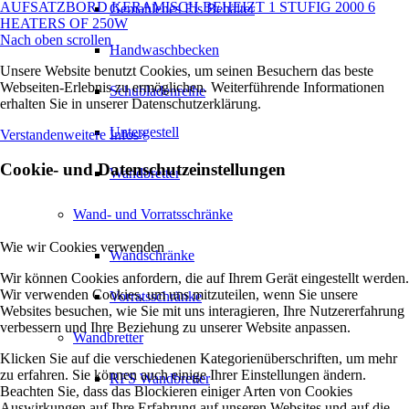
AUFSATZBORD KERAMISCH BEHEIZT 1 STUFIG 2000 6
Gemahlenes Eis Behälter
HEATERS OF 250W
Nach oben scrollen
Handwaschbecken
Unsere Website benutzt Cookies, um seinen Besuchern das beste
Webseiten-Erlebnis zu ermöglichen. Weiterführende Informationen
Schubladenreihe
erhalten Sie in unserer Datenschutzerklärung.
Untergestell
Verstanden
weitere Infos
×
Cookie- und Datenschutzeinstellungen
Wandbretter
Wand- und Vorratsschränke
Wie wir Cookies verwenden
Wandschränke
Wir können Cookies anfordern, die auf Ihrem Gerät eingestellt werden.
Wir verwenden Cookies, um uns mitzuteilen, wenn Sie unsere
Vorratsschränke
Websites besuchen, wie Sie mit uns interagieren, Ihre Nutzererfahrung
verbessern und Ihre Beziehung zu unserer Website anpassen.
Wandbretter
Klicken Sie auf die verschiedenen Kategorienüberschriften, um mehr
zu erfahren. Sie können auch einige Ihrer Einstellungen ändern.
RFS Wandbretter
Beachten Sie, dass das Blockieren einiger Arten von Cookies
Auswirkungen auf Ihre Erfahrung auf unseren Websites und auf die