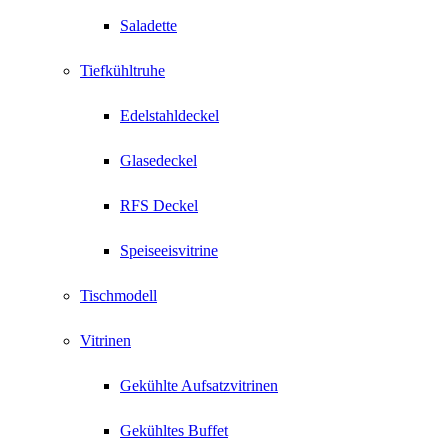
Saladette
Tiefkühltruhe
Edelstahldeckel
Glasedeckel
RFS Deckel
Speiseeisvitrine
Tischmodell
Vitrinen
Gekühlte Aufsatzvitrinen
Gekühltes Buffet