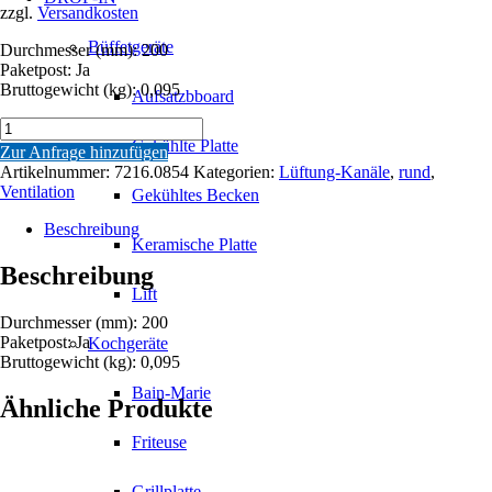
zzgl.
Versandkosten
Büffetgeräte
Durchmesser (mm): 200
Paketpost: Ja
Bruttogewicht (kg): 0,095
Aufsatzbboard
ROSETTEN
Ø
Gekühlte Platte
Zur Anfrage hinzufügen
200
Artikelnummer:
7216.0854
Kategorien:
Lüftung-Kanäle
,
rund
,
Menge
Ventilation
Gekühltes Becken
Beschreibung
Keramische Platte
Beschreibung
Lift
Durchmesser (mm): 200
Paketpost: Ja
Kochgeräte
Bruttogewicht (kg): 0,095
Bain-Marie
Ähnliche Produkte
Friteuse
Grillplatte