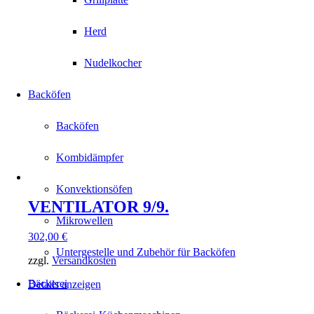
Herd
Nudelkocher
Backöfen
Backöfen
Kombidämpfer
Konvektionsöfen
VENTILATOR 9/9.
Mikrowellen
302,00
€
Untergestelle und Zubehör für Backöfen
zzgl.
Versandkosten
Bäckerei
Details anzeigen