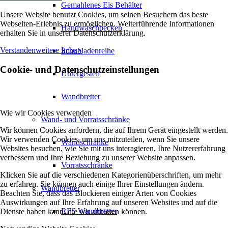
Gemahlenes Eis Behälter
Unsere Website benutzt Cookies, um seinen Besuchern das beste
Webseiten-Erlebnis zu ermöglichen. Weiterführende Informationen
Handwaschbecken
erhalten Sie in unserer Datenschutzerklärung.
Verstanden
weitere Infos
×
Schubladenreihe
Cookie- und Datenschutzeinstellungen
Untergestell
Wandbretter
Wie wir Cookies verwenden
Wand- und Vorratsschränke
Wir können Cookies anfordern, die auf Ihrem Gerät eingestellt werden.
Wir verwenden Cookies, um uns mitzuteilen, wenn Sie unsere
Wandschränke
Websites besuchen, wie Sie mit uns interagieren, Ihre Nutzererfahrung
verbessern und Ihre Beziehung zu unserer Website anpassen.
Vorratsschränke
Klicken Sie auf die verschiedenen Kategorienüberschriften, um mehr
zu erfahren. Sie können auch einige Ihrer Einstellungen ändern.
Wandbretter
Beachten Sie, dass das Blockieren einiger Arten von Cookies
Auswirkungen auf Ihre Erfahrung auf unseren Websites und auf die
RFS Wandbretter
Dienste haben kann, die wir anbieten können.