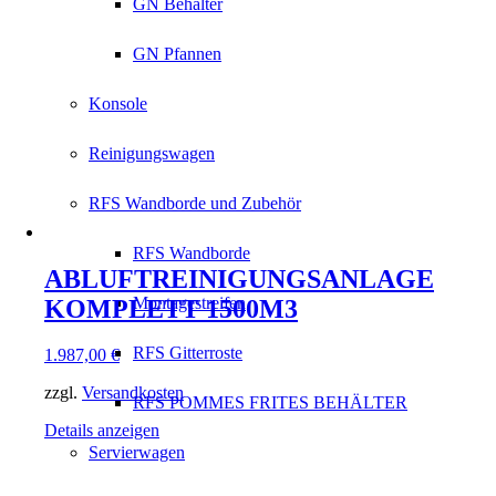
GN Behälter
GN Pfannen
Konsole
Reinigungswagen
RFS Wandborde und Zubehör
RFS Wandborde
ABLUFTREINIGUNGSANLAGE
Montagestreifen
KOMPLETT 1500M3
RFS Gitterroste
1.987,00
€
zzgl.
Versandkosten
RFS POMMES FRITES BEHÄLTER
Details anzeigen
Servierwagen