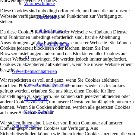
Notwendige Website Cookies
Wärmeschränke
Diese Cookies sind unbedingt erforderlich, um Ihnen die auf unserer
Webseite verfügbaren Dienste und Funktionen zur Verfügung zu
Durchreiche
stellen.
mit Aufkantung
Da diese Cookies für die auf unserer Webseite verfügbaren Dienste
und Funktionen unbedingt erforderlich sind, hat die Ablehnung
Auswirkungen auf die Funktionsweise unserer Webseite. Sie können
ohne Aufkantung
Cookies jederzeit blockieren oder löschen, indem Sie Ihre
Browsereinstellungen ändern und das Blockieren aller Cookies auf
XL
dieser Webseite erzwingen. Sie werden jedoch immer aufgefordert,
Cookies zu akzeptieren / abzulehnen, wenn Sie unsere Website erneut
besuchen.
Gewerbemischbatterien
Wir respektieren es voll und ganz, wenn Sie Cookies ablehnen
Gewerbemischbatterien
möchten. Um zu vermeiden, dass Sie immer wieder nach Cookies
gefragt werden, erlauben Sie uns bitte, einen Cookie für Ihre
Einstellungen zu speichern. Sie können sich jederzeit abmelden oder
Mischzapfen
andere Cookies zulassen, um unsere Dienste vollumfänglich nutzen zu
können. Wenn Sie Cookies ablehnen, werden alle gesetzten Cookies
Kräne-Zubehör
auf unserer Domain entfernt.
Wir stellen Ihnen eine Liste der von Ihrem Computer auf unserer
Küchengeräte
Domain gespeicherten Cookies zur Verfügung. Aus
Sicherheitsgründen können wie Ihnen keine Cookies anzeigen, die von