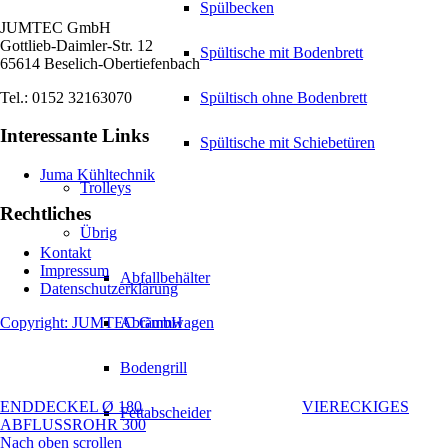
Spülbecken
JUMTEC GmbH
Gottlieb-Daimler-Str. 12
Spültische mit Bodenbrett
65614 Beselich-Obertiefenbach
Tel.: 0152 32163070
Spültisch ohne Bodenbrett
Interessante Links
Spültische mit Schiebetüren
Juma Kühltechnik
Trolleys
Rechtliches
Übrig
Kontakt
Impressum
Abfallbehälter
Datenschutzerklärung
Copyright: JUMTEC GmbH
Abräumwagen
Bodengrill
ENDDECKEL Ø 180
VIERECKIGES
Fettabscheider
ABFLUSSROHR 300
Nach oben scrollen