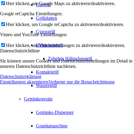
Hier klicken, um Google Maps zu aktivieren/deaktivieren.
Gasgrill
Google reCaptcha Einstellungen:
Grillplatten
Hier klicken, um Google reCaptcha zu aktivieren/deaktivieren.
Gyrosgrill
Vimeo und YouTube Einstellungen:
Hähnchengrill
Hier klicken, um Videoeinbettungen zu aktivieren/deaktivieren.
Datenschutzrichtlinie
Zubehör Hähnchengrill
Sie können unsere Cookies und Datenschutzeinstellungen im Detail in
unseren Datenschutzrichtlinie nachlesen.
Kontaktgrill
Datenschutzerklärung
Einstellungen akzeptieren
Verberge nur die Benachrichtigung
Wassergrill
Getränkegeräte
Getränke-Dispenser
Granitamaschine