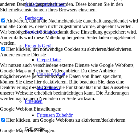
anderen Domains gespeichert werden. Diese können Sie in den
Aufschnittmaschinen
Sicherheitseinstellungen Ihres Browsers einsehen.
Barbecue
Aktivieren, damit die Nachrichtenleiste dauerhaft ausgeblendet wird
und alle Cookies, denen nicht zugestimmt wurde, abgelehnt werden.
Wir benötigen zwei Cookies, damit diese Einstellung gespeichert wird.
Brotkorb Etagère
Andernfalls wird diese Mitteilung bei jedem Seitenladen eingeblendet
werden.
Ereignis Gerät
Hier klicken, um notwendige Cookies zu aktivieren/deaktivieren.
Andere externe Dienste
Crepe Platte
Wir nutzen auch verschiedene externe Dienste wie Google Webfonts,
Google Maps und externe Videoanbieter. Da diese Anbieter
Popcorn Gerät
möglicherweise personenbezogene Daten von Ihnen speichern,
können Sie diese hier deaktivieren. Bitte beachten Sie, dass eine
Deaktivierung dieser Cookies die Funktionalität und das Aussehen
Waffeleisen
unserer Webseite erheblich beeinträchtigen kann. Die Änderungen
werden nach einem Neuladen der Seite wirksam.
Friteusen
Google Webfont Einstellungen:
Friteusen Zubehör
Hier klicken, um Google Webfonts zu aktivieren/deaktivieren.
Grillgeräte
Google Maps Einstellungen: