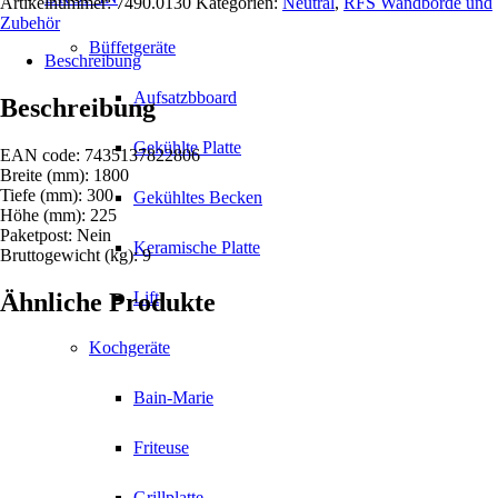
Artikelnummer:
7490.0130
Kategorien:
Neutral
,
RFS Wandborde und
Menge
Zubehör
Büffetgeräte
Beschreibung
Aufsatzbboard
Beschreibung
Gekühlte Platte
EAN code: 7435137822806
Breite (mm): 1800
Tiefe (mm): 300
Gekühltes Becken
Höhe (mm): 225
Paketpost: Nein
Keramische Platte
Bruttogewicht (kg): 9
Ähnliche Produkte
Lift
Kochgeräte
Bain-Marie
Friteuse
Grillplatte