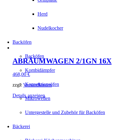
Herd
Nudelkocher
Backöfen
Backöfen
ABRÄUMWAGEN 2/1GN 16X
Kombidämpfer
468,00
€
Konvektionsöfen
zzgl.
Versandkosten
Details anzeigen
Mikrowellen
Untergestelle und Zubehör für Backöfen
Bäckerei