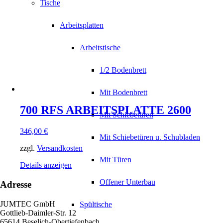
Tische
Arbeitsplatten
Arbeitstische
1/2 Bodenbrett
Mit Bodenbrett
700 RFS ARBEITSPLATTE 2600
Mit Schiebetüren
346,00
€
Mit Schiebetüren u. Schubladen
zzgl.
Versandkosten
Mit Türen
Details anzeigen
Offener Unterbau
Adresse
JUMTEC GmbH
Spültische
Gottlieb-Daimler-Str. 12
65614 Beselich-Obertiefenbach