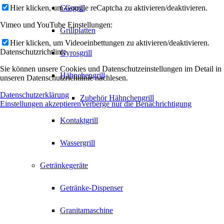
Hier klicken, um Google reCaptcha zu aktivieren/deaktivieren.
Gasgrill
Vimeo und YouTube Einstellungen:
Grillplatten
Hier klicken, um Videoeinbettungen zu aktivieren/deaktivieren.
Datenschutzrichtlinie
Gyrosgrill
Sie können unsere Cookies und Datenschutzeinstellungen im Detail in
Hähnchengrill
unseren Datenschutzrichtlinie nachlesen.
Datenschutzerklärung
Zubehör Hähnchengrill
Einstellungen akzeptieren
Verberge nur die Benachrichtigung
Kontaktgrill
Wassergrill
Getränkegeräte
Getränke-Dispenser
Granitamaschine