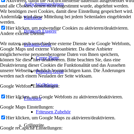
Aktivieren, damit die Nachrichtenleiste dauerhaft ausgeblendet wird
Aufschnittmaschinen
und alle Cookies, denen nicht zugestimmt wurde, abgelehnt werden.
Wir benötigen zwei Cookies, damit diese Einstellung gespeichert wird.
Andernfalls wird diese Mitteilung bei jedem Seitenladen eingeblendet
Barbecue
werden.
Hier klicken, um notwendige Cookies zu aktivieren/deaktivieren.
Brotkorb Etagère
Andere externe Dienste
Wir nutzen auch verschiedene externe Dienste wie Google Webfonts,
Ereignis Gerät
Google Maps und externe Videoanbieter. Da diese Anbieter
möglicherweise personenbezogene Daten von Ihnen speichern,
Crepe Platte
können Sie diese hier deaktivieren. Bitte beachten Sie, dass eine
Deaktivierung dieser Cookies die Funktionalität und das Aussehen
unserer Webseite erheblich beeinträchtigen kann. Die Änderungen
Popcorn Gerät
werden nach einem Neuladen der Seite wirksam.
Waffeleisen
Google Webfont Einstellungen:
Hier klicken, um Google Webfonts zu aktivieren/deaktivieren.
Friteusen
Google Maps Einstellungen:
Friteusen Zubehör
Hier klicken, um Google Maps zu aktivieren/deaktivieren.
Grillgeräte
Google reCaptcha Einstellungen: