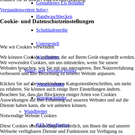
Gemahlenes Eis Behälter
Verstanden
weitere Infos
×
Handwaschbecken
Cookie- und Datenschutzeinstellungen
Schubladenreihe
Untergestell
Wie wir Cookies verwenden
Wir können Cookies anfordern, die auf Ihrem Gerät eingestellt werden.
Wandbretter
Wir verwenden Cookies, um uns mitzuteilen, wenn Sie unsere
Websites besuchen, wie Sie mit uns interagieren, Ihre Nutzererfahrung
Wand- und Vorratsschränke
verbessern und Ihre Beziehung zu unserer Website anpassen.
Klicken Sie auf die verschiedenen Kategorienüberschriften, um mehr
Wandschränke
zu erfahren. Sie können auch einige Ihrer Einstellungen ändern.
Beachten Sie, dass das Blockieren einiger Arten von Cookies
Vorratsschränke
Auswirkungen auf Ihre Erfahrung auf unseren Websites und auf die
Dienste haben kann, die wir anbieten können.
Wandbretter
Notwendige Website Cookies
RFS Wandbretter
Diese Cookies sind unbedingt erforderlich, um Ihnen die auf unserer
Webseite verfügbaren Dienste und Funktionen zur Verfügung zu