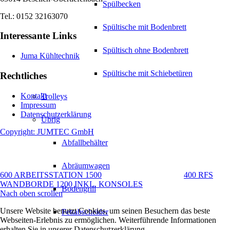
Spülbecken
Tel.: 0152 32163070
Spültische mit Bodenbrett
Interessante Links
Spültisch ohne Bodenbrett
Juma Kühltechnik
Spültische mit Schiebetüren
Rechtliches
Kontakt
Trolleys
Impressum
Datenschutzerklärung
Übrig
Copyright: JUMTEC GmbH
Abfallbehälter
Abräumwagen
600 ARBEITSSTATION 1500
400 RFS
WANDBORDE 1200 INKL. KONSOLES
Bodengrill
Nach oben scrollen
Unsere Website benutzt Cookies, um seinen Besuchern das beste
Fettabscheider
Webseiten-Erlebnis zu ermöglichen. Weiterführende Informationen
erhalten Sie in unserer Datenschutzerklärung.