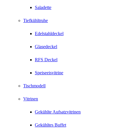
Saladette
Tiefkühltruhe
Edelstahldeckel
Glasedeckel
RFS Deckel
Speiseeisvitrine
Tischmodell
Vitrinen
Gekühlte Aufsatzvitrinen
Gekühltes Buffet