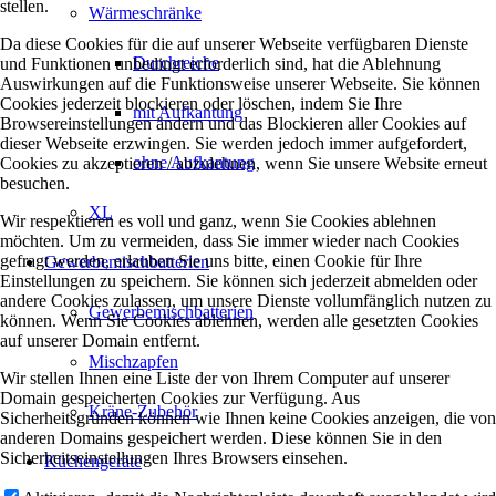
stellen.
Wärmeschränke
Da diese Cookies für die auf unserer Webseite verfügbaren Dienste
Durchreiche
und Funktionen unbedingt erforderlich sind, hat die Ablehnung
Auswirkungen auf die Funktionsweise unserer Webseite. Sie können
Cookies jederzeit blockieren oder löschen, indem Sie Ihre
mit Aufkantung
Browsereinstellungen ändern und das Blockieren aller Cookies auf
dieser Webseite erzwingen. Sie werden jedoch immer aufgefordert,
ohne Aufkantung
Cookies zu akzeptieren / abzulehnen, wenn Sie unsere Website erneut
besuchen.
XL
Wir respektieren es voll und ganz, wenn Sie Cookies ablehnen
möchten. Um zu vermeiden, dass Sie immer wieder nach Cookies
gefragt werden, erlauben Sie uns bitte, einen Cookie für Ihre
Gewerbemischbatterien
Einstellungen zu speichern. Sie können sich jederzeit abmelden oder
andere Cookies zulassen, um unsere Dienste vollumfänglich nutzen zu
Gewerbemischbatterien
können. Wenn Sie Cookies ablehnen, werden alle gesetzten Cookies
auf unserer Domain entfernt.
Mischzapfen
Wir stellen Ihnen eine Liste der von Ihrem Computer auf unserer
Domain gespeicherten Cookies zur Verfügung. Aus
Kräne-Zubehör
Sicherheitsgründen können wie Ihnen keine Cookies anzeigen, die von
anderen Domains gespeichert werden. Diese können Sie in den
Sicherheitseinstellungen Ihres Browsers einsehen.
Küchengeräte