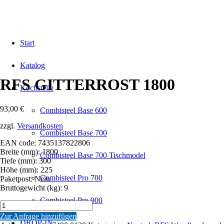
Start
Katalog
RFS GITTERROST 1800
Kochstelle
93,00
€
Combisteel Base 600
zzgl.
Versandkosten
Combisteel Base 700
EAN code: 7435137822806
Breite (mm): 1800
Combisteel Base 700 Tischmodel
Tiefe (mm): 300
Höhe (mm): 225
Combisteel Pro 700
Paketpost: Nein
Bruttogewicht (kg): 9
Combisteel Pro 900
RFS
GITTERROST
Zur Anfrage hinzufügen
1800
DROP-IN