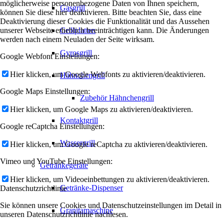
möglicherweise personenbezogene Daten von Ihnen speichern,
Gasgrill
können Sie diese hier deaktivieren. Bitte beachten Sie, dass eine
Deaktivierung dieser Cookies die Funktionalität und das Aussehen
unserer Webseite erheblich beeinträchtigen kann. Die Änderungen
Grillplatten
werden nach einem Neuladen der Seite wirksam.
Gyrosgrill
Google Webfont Einstellungen:
Hier klicken, um Google Webfonts zu aktivieren/deaktivieren.
Hähnchengrill
Google Maps Einstellungen:
Zubehör Hähnchengrill
Hier klicken, um Google Maps zu aktivieren/deaktivieren.
Kontaktgrill
Google reCaptcha Einstellungen:
Wassergrill
Hier klicken, um Google reCaptcha zu aktivieren/deaktivieren.
Vimeo und YouTube Einstellungen:
Getränkegeräte
Hier klicken, um Videoeinbettungen zu aktivieren/deaktivieren.
Getränke-Dispenser
Datenschutzrichtlinie
Sie können unsere Cookies und Datenschutzeinstellungen im Detail in
Granitamaschine
unseren Datenschutzrichtlinie nachlesen.