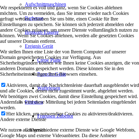
Aufschnittmaschinen
Wir respektieren es voll und ganz, wenn Sie Cookies ablehnen
möchten. Um zu vermeiden, dass Sie immer wieder nach Cookies
Barbecue
gefragt werden, erlauben Sie uns bitte, einen Cookie für Ihre
Einstellungen zu speichern. Sie können sich jederzeit abmelden oder
andere Cookies zulassen, um unsere Dienste vollumfänglich nutzen zu
Brotkorb Etagère
können. Wenn Sie Cookies ablehnen, werden alle gesetzten Cookies
auf unserer Domain entfernt.
Ereignis Gerät
Wir stellen Ihnen eine Liste der von Ihrem Computer auf unserer
Domain gespeicherten Cookies zur Verfügung. Aus
Crepe Platte
Sicherheitsgründen können wie Ihnen keine Cookies anzeigen, die von
anderen Domains gespeichert werden. Diese können Sie in den
Sicherheitseinstellungen Ihres Browsers einsehen.
Popcorn Gerät
Aktivieren, damit die Nachrichtenleiste dauerhaft ausgeblendet wird
Waffeleisen
und alle Cookies, denen nicht zugestimmt wurde, abgelehnt werden.
Wir benötigen zwei Cookies, damit diese Einstellung gespeichert wird.
Andernfalls wird diese Mitteilung bei jedem Seitenladen eingeblendet
Friteusen
werden.
Hier klicken, um notwendige Cookies zu aktivieren/deaktivieren.
Friteusen Zubehör
Andere externe Dienste
Wir nutzen auch verschiedene externe Dienste wie Google Webfonts,
Grillgeräte
Google Maps und externe Videoanbieter. Da diese Anbieter