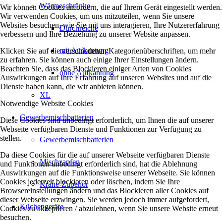
Wärmeschränke
Wir können Cookies anfordern, die auf Ihrem Gerät eingestellt werden.
Wir verwenden Cookies, um uns mitzuteilen, wenn Sie unsere
Websites besuchen, wie Sie mit uns interagieren, Ihre Nutzererfahrung
Durchreiche
verbessern und Ihre Beziehung zu unserer Website anpassen.
mit Aufkantung
Klicken Sie auf die verschiedenen Kategorienüberschriften, um mehr
zu erfahren. Sie können auch einige Ihrer Einstellungen ändern.
Beachten Sie, dass das Blockieren einiger Arten von Cookies
ohne Aufkantung
Auswirkungen auf Ihre Erfahrung auf unseren Websites und auf die
Dienste haben kann, die wir anbieten können.
XL
Notwendige Website Cookies
Gewerbemischbatterien
Diese Cookies sind unbedingt erforderlich, um Ihnen die auf unserer
Webseite verfügbaren Dienste und Funktionen zur Verfügung zu
stellen.
Gewerbemischbatterien
Da diese Cookies für die auf unserer Webseite verfügbaren Dienste
Mischzapfen
und Funktionen unbedingt erforderlich sind, hat die Ablehnung
Auswirkungen auf die Funktionsweise unserer Webseite. Sie können
Cookies jederzeit blockieren oder löschen, indem Sie Ihre
Kräne-Zubehör
Browsereinstellungen ändern und das Blockieren aller Cookies auf
dieser Webseite erzwingen. Sie werden jedoch immer aufgefordert,
Küchengeräte
Cookies zu akzeptieren / abzulehnen, wenn Sie unsere Website erneut
besuchen.