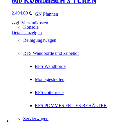
600 KÜHLTISCH 3 TÜREN
GN Behälter
2.494,00
€
GN Pfannen
zzgl.
Versandkosten
Konsole
Details anzeigen
Reinigungswagen
RFS Wandborde und Zubehör
RFS Wandborde
Montagestreifen
RFS Gitterroste
RFS POMMES FRITES BEHÄLTER
Servierwagen