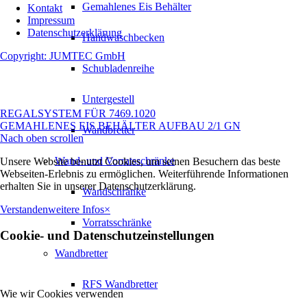
Gemahlenes Eis Behälter
Kontakt
Impressum
Datenschutzerklärung
Handwaschbecken
Copyright: JUMTEC GmbH
Schubladenreihe
Untergestell
REGALSYSTEM FÜR 7469.1020
GEMAHLENES EIS BEHÄLTER AUFBAU 2/1 GN
Wandbretter
Nach oben scrollen
Wand- und Vorratsschränke
Unsere Website benutzt Cookies, um seinen Besuchern das beste
Webseiten-Erlebnis zu ermöglichen. Weiterführende Informationen
erhalten Sie in unserer Datenschutzerklärung.
Wandschränke
Verstanden
weitere Infos
×
Vorratsschränke
Cookie- und Datenschutzeinstellungen
Wandbretter
RFS Wandbretter
Wie wir Cookies verwenden