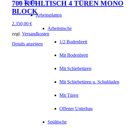
Tische
700 KÜHLTISCH 4 TÜREN MONO
BLOCK
Arbeitsplatten
2.350,00
€
Arbeitstische
zzgl.
Versandkosten
1/2 Bodenbrett
Details anzeigen
Mit Bodenbrett
Mit Schiebetüren
Mit Schiebetüren u. Schubladen
Mit Türen
Offener Unterbau
Spültische