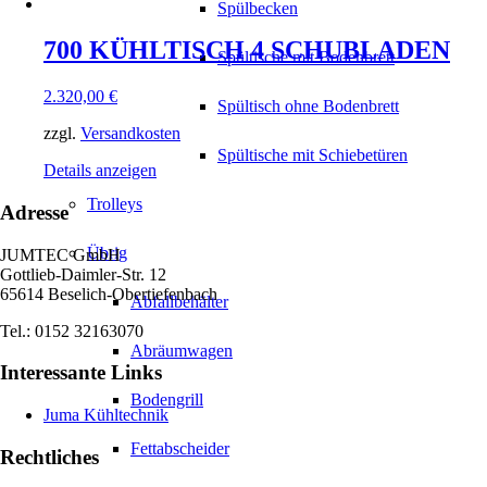
Spülbecken
700 KÜHLTISCH 4 SCHUBLADEN
Spültische mit Bodenbrett
2.320,00
€
Spültisch ohne Bodenbrett
zzgl.
Versandkosten
Spültische mit Schiebetüren
Details anzeigen
Trolleys
Adresse
Übrig
JUMTEC GmbH
Gottlieb-Daimler-Str. 12
65614 Beselich-Obertiefenbach
Abfallbehälter
Tel.: 0152 32163070
Abräumwagen
Interessante Links
Bodengrill
Juma Kühltechnik
Fettabscheider
Rechtliches