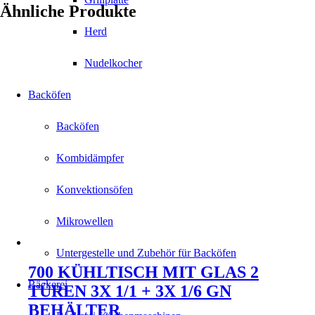
Ähnliche Produkte
Herd
Nudelkocher
Backöfen
Backöfen
Kombidämpfer
Konvektionsöfen
Mikrowellen
Untergestelle und Zubehör für Backöfen
700 KÜHLTISCH MIT GLAS 2
Bäckerei
TÜREN 3X 1/1 + 3X 1/6 GN
BEHÄLTER