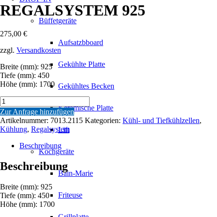
REGALSYSTEM 925
Büffetgeräte
275,00
€
Aufsatzbboard
zzgl.
Versandkosten
Gekühlte Platte
Breite (mm): 925
Tiefe (mm): 450
Höhe (mm): 1700
Gekühltes Becken
REGALSYSTEM
Keramische Platte
925
Zur Anfrage hinzufügen
Menge
Artikelnummer:
7013.2115
Kategorien:
Kühl- und Tiefkühlzellen
,
Kühlung
,
Regalsystem
Lift
Beschreibung
Kochgeräte
Beschreibung
Bain-Marie
Breite (mm): 925
Friteuse
Tiefe (mm): 450
Höhe (mm): 1700
Grillplatte