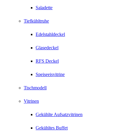
Saladette
Tiefkühltruhe
Edelstahldeckel
Glasedeckel
RFS Deckel
Speiseeisvitrine
Tischmodell
Vitrinen
Gekühlte Aufsatzvitrinen
Gekühltes Buffet