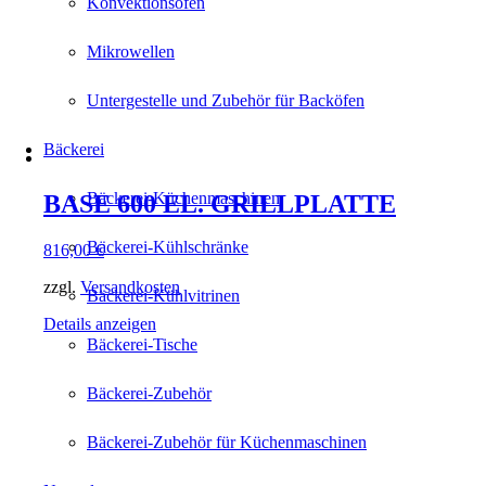
Konvektionsöfen
Mikrowellen
Untergestelle und Zubehör für Backöfen
Bäckerei
Bäckerei-Küchenmaschinen
BASE 600 EL. GRILLPLATTE
Bäckerei-Kühlschränke
816,00
€
zzgl.
Versandkosten
Bäckerei-Kühlvitrinen
Details anzeigen
Bäckerei-Tische
Bäckerei-Zubehör
Bäckerei-Zubehör für Küchenmaschinen