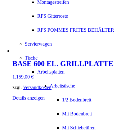
Montagestreifen
RFS Gitterroste
RFS POMMES FRITES BEHÄLTER
Servierwagen
Tische
BASE 600 EL. GRILLPLATTE
Arbeitsplatten
1.159,00
€
Arbeitstische
zzgl.
Versandkosten
Details anzeigen
1/2 Bodenbrett
Mit Bodenbrett
Mit Schiebetüren