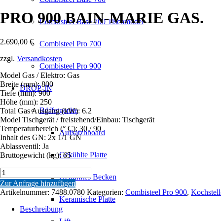
PRO 900 BAIN-MARIE GAS.
Combisteel Base 700 Tischmodel
2.690,00
€
Combisteel Pro 700
zzgl.
Versandkosten
Combisteel Pro 900
Model Gas / Elektro: Gas
Breite (mm): 800
DROP-IN
Tiefe (mm): 900
Höhe (mm): 250
Büffetgeräte
Total Gas Ausgang (kW): 6.2
Model Tischgerät / freistehend/Einbau: Tischgerät
Temperaturbereich (° C): 30 / 90
Aufsatzbboard
Inhalt des GN: 2x 1/1 GN
Ablassventil: Ja
Gekühlte Platte
Bruttogewicht (kg): 65
PRO
Gekühltes Becken
900
Zur Anfrage hinzufügen
BAIN-
Artikelnummer:
7488.0780
Kategorien:
Combisteel Pro 900
,
Kochstell
MARIE
Keramische Platte
GAS.
Beschreibung
Menge