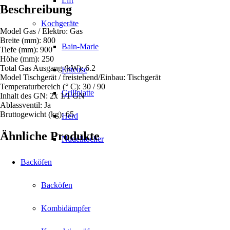
Lift
Beschreibung
Kochgeräte
Model Gas / Elektro: Gas
Breite (mm): 800
Bain-Marie
Tiefe (mm): 900
Höhe (mm): 250
Total Gas Ausgang (kW): 6.2
Friteuse
Model Tischgerät / freistehend/Einbau: Tischgerät
Temperaturbereich (° C): 30 / 90
Grillplatte
Inhalt des GN: 2x 1/1 GN
Ablassventil: Ja
Bruttogewicht (kg): 65
Herd
Ähnliche Produkte
Nudelkocher
Backöfen
Backöfen
Kombidämpfer