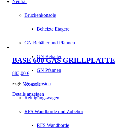
Neutral
Brückenkonsole
Beheizte Etagere
GN Behälter und Pfannen
GN Behälter
BASE 600 GAS GRILLPLATTE
GN Pfannen
883,00
€
zzgl.
Versandkosten
Konsole
Details anzeigen
Reinigungswagen
RFS Wandborde und Zubehör
RFS Wandborde