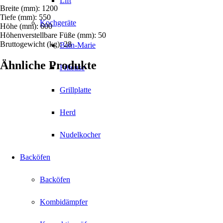
Lift
Breite (mm): 1200
Tiefe (mm): 550
Kochgeräte
Höhe (mm): 600
Höhenverstellbare Füße (mm): 50
Bruttogewicht (kg): 28
Bain-Marie
Ähnliche Produkte
Friteuse
Grillplatte
Herd
Nudelkocher
Backöfen
Backöfen
Kombidämpfer