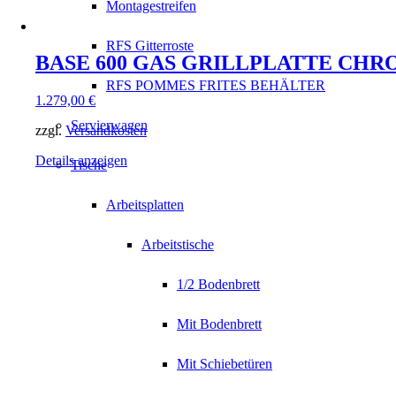
Montagestreifen
RFS Gitterroste
BASE 600 GAS GRILLPLATTE CHR
RFS POMMES FRITES BEHÄLTER
1.279,00
€
Servierwagen
zzgl.
Versandkosten
Details anzeigen
Tische
Arbeitsplatten
Arbeitstische
1/2 Bodenbrett
Mit Bodenbrett
Mit Schiebetüren