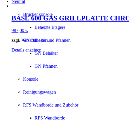
Neutral
Brückenkonsole
BASE 600 GAS GRILLPLATTE CHR
Beheizte Etagere
987,00
€
zzgl.
Versandkosten
GN Behälter und Pfannen
Details anzeigen
GN Behälter
GN Pfannen
Konsole
Reinigungswagen
RFS Wandborde und Zubehör
RFS Wandborde