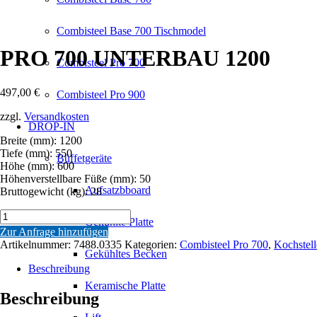
Combisteel Base 700 Tischmodel
PRO 700 UNTERBAU 1200
Combisteel Pro 700
497,00
€
Combisteel Pro 900
zzgl.
Versandkosten
DROP-IN
Breite (mm): 1200
Tiefe (mm): 550
Büffetgeräte
Höhe (mm): 600
Höhenverstellbare Füße (mm): 50
Aufsatzbboard
Bruttogewicht (kg): 28
PRO
Gekühlte Platte
700
Zur Anfrage hinzufügen
UNTERBAU
Artikelnummer:
7488.0335
Kategorien:
Combisteel Pro 700
,
Kochstell
1200
Gekühltes Becken
Menge
Beschreibung
Keramische Platte
Beschreibung