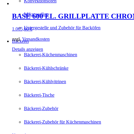
Konvektionsöfen
Mikrowellen
BASE 600 EL. GRILLPLATTE CHR
Untergestelle und Zubehör für Backöfen
1.065,00
€
zzgl.
Versandkosten
Bäckerei
Details anzeigen
Bäckerei-Küchenmaschinen
Bäckerei-Kühlschränke
Bäckerei-Kühlvitrinen
Bäckerei-Tische
Bäckerei-Zubehör
Bäckerei-Zubehör für Küchenmaschinen