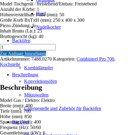
Model Tischgerät / freistehend/Einbau: Freistehend
Anzahl der Körbe: 1
Herd
Höhenverstellbare Füße (mm): 50
Größe Korb BxTxH (mm): 250 x 400 x 300
Piezo-Zündung: Ja
Nudelkocher
Inhalt Brutto (Ltr.): 25
Bruttogewicht (kg): 40
Backöfen
PRO
700
Zur Anfrage hinzufügen
Backöfen
ELEKTRO
Artikelnummer:
7488.0270
Kategorien:
Combisteel Pro 700
,
NUDELNKOCHER
Kochstelle
Kombidämpfer
Menge
Beschreibung
Konvektionsöfen
Beschreibung
Mikrowellen
Model Gas / Elektro: Elektro
Breite (mm): 400
Untergestelle und Zubehör für Backöfen
Tiefe (mm): 700
Höhe (mm): 850
Spannung (Volt): 400
Bäckerei
Frequenz (Hz): 50/60
Gesamtleistung (kW): 6