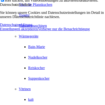
Hier klicken, um Videoeinbettungen zu aktivieren/deaktivieren.
Datenschutzrichtlinie
Tisch für Pfannkuchen
Sie können unsere Cookies und Datenschutzeinstellungen im Detail in
Toaster
unseren Datenschutzrichtlinie nachlesen.
Datenschutzerklärung
Vakuummaschinen
Einstellungen akzeptieren
Verberge nur die Benachrichtigung
Wärmegeräte
Bain-Marie
Nudelkocher
Reiskocher
Suppenkocher
Vitrinen
kalt