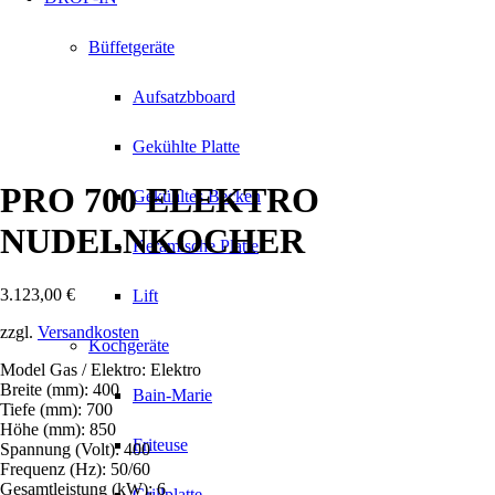
Büffetgeräte
Aufsatzbboard
Gekühlte Platte
PRO 700 ELEKTRO
Gekühltes Becken
NUDELNKOCHER
Keramische Platte
3.123,00
€
Lift
zzgl.
Versandkosten
Kochgeräte
Model Gas / Elektro: Elektro
Breite (mm): 400
Bain-Marie
Tiefe (mm): 700
Höhe (mm): 850
Friteuse
Spannung (Volt): 400
Frequenz (Hz): 50/60
Gesamtleistung (kW): 6
Grillplatte