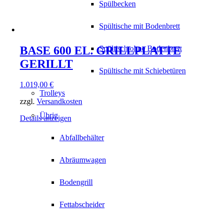
Spülbecken
Spültische mit Bodenbrett
BASE 600 EL. GRILLPLATTE
Spültisch ohne Bodenbrett
GERILLT
Spültische mit Schiebetüren
1.019,00
€
Trolleys
zzgl.
Versandkosten
Übrig
Details anzeigen
Abfallbehälter
Abräumwagen
Bodengrill
Fettabscheider