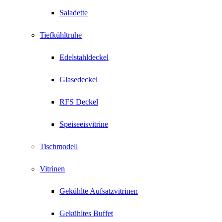
Saladette
Tiefkühltruhe
Edelstahldeckel
Glasedeckel
RFS Deckel
Speiseeisvitrine
Tischmodell
Vitrinen
Gekühlte Aufsatzvitrinen
Gekühltes Buffet