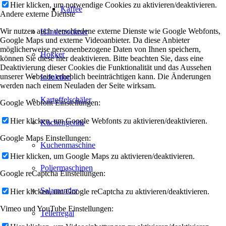
Hier klicken, um notwendige Cookies zu aktivieren/deaktivieren.
Kaffee
Andere externe Dienste
Wir nutzen auch verschiedene externe Dienste wie Google Webfonts,
Händetrockner
Google Maps und externe Videoanbieter. Da diese Anbieter
möglicherweise personenbezogene Daten von Ihnen speichern,
Hokker
können Sie diese hier deaktivieren. Bitte beachten Sie, dass eine
Deaktivierung dieser Cookies die Funktionalität und das Aussehen
unserer Webseite erheblich beeinträchtigen kann. Die Änderungen
Induktion
werden nach einem Neuladen der Seite wirksam.
Kartoffelschäler
Google Webfont Einstellungen:
Hier klicken, um Google Webfonts zu aktivieren/deaktivieren.
Küchengeräte
Google Maps Einstellungen:
Kuchenmaschine
Hier klicken, um Google Maps zu aktivieren/deaktivieren.
Poliermaschinen
Google reCaptcha Einstellungen:
Salamander
Hier klicken, um Google reCaptcha zu aktivieren/deaktivieren.
Vimeo und YouTube Einstellungen:
Tellerregal