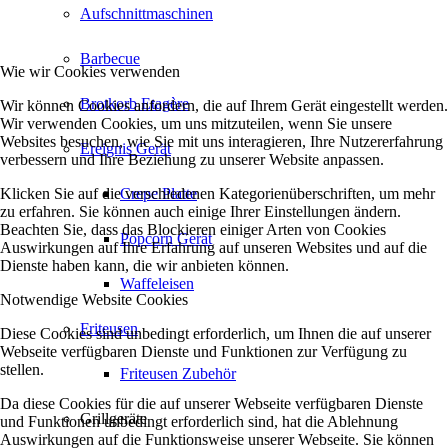
Aufschnittmaschinen
Barbecue
Wie wir Cookies verwenden
Brotkorb Etagère
Wir können Cookies anfordern, die auf Ihrem Gerät eingestellt werden.
Wir verwenden Cookies, um uns mitzuteilen, wenn Sie unsere
Websites besuchen, wie Sie mit uns interagieren, Ihre Nutzererfahrung
Ereignis Gerät
verbessern und Ihre Beziehung zu unserer Website anpassen.
Klicken Sie auf die verschiedenen Kategorienüberschriften, um mehr
Crepe Platte
zu erfahren. Sie können auch einige Ihrer Einstellungen ändern.
Beachten Sie, dass das Blockieren einiger Arten von Cookies
Popcorn Gerät
Auswirkungen auf Ihre Erfahrung auf unseren Websites und auf die
Dienste haben kann, die wir anbieten können.
Waffeleisen
Notwendige Website Cookies
Friteusen
Diese Cookies sind unbedingt erforderlich, um Ihnen die auf unserer
Webseite verfügbaren Dienste und Funktionen zur Verfügung zu
stellen.
Friteusen Zubehör
Da diese Cookies für die auf unserer Webseite verfügbaren Dienste
Grillgeräte
und Funktionen unbedingt erforderlich sind, hat die Ablehnung
Auswirkungen auf die Funktionsweise unserer Webseite. Sie können