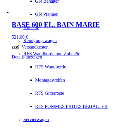
GN Behälter
GN Pfannen
BASE 600 EL. BAIN MARIE
Konsole
521,00
€
Reinigungswagen
zzgl.
Versandkosten
RFS Wandborde und Zubehör
Details anzeigen
RFS Wandborde
Montagestreifen
RFS Gitterroste
RFS POMMES FRITES BEHÄLTER
Servierwagen