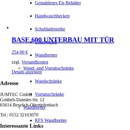
Gemahlenes Eis Behälter
Handwaschbecken
Schubladenreihe
BASE 600 UNTERBAU MIT TÜR
Untergestell
254,00
€
Wandbretter
zzgl.
Versandkosten
Wand- und Vorratsschränke
Details anzeigen
Wandschränke
Adresse
Vorratsschränke
JUMTEC GmbH
Gottlieb-Daimler-Str. 12
65614 Beselich-Obertiefenbach
Wandbretter
Tel.: 0152 32163070
RFS Wandbretter
Interessante Links