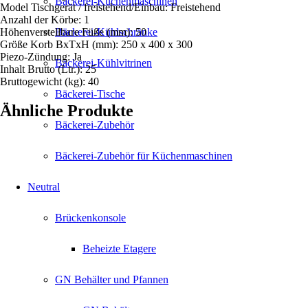
Bäckerei-Küchenmaschinen
Model Tischgerät / freistehend/Einbau: Freistehend
Anzahl der Körbe: 1
Höhenverstellbare Füße (mm): 50
Bäckerei-Kühlschränke
Größe Korb BxTxH (mm): 250 x 400 x 300
Piezo-Zündung: Ja
Bäckerei-Kühlvitrinen
Inhalt Brutto (Ltr.): 25
Bruttogewicht (kg): 40
Bäckerei-Tische
Ähnliche Produkte
Bäckerei-Zubehör
Bäckerei-Zubehör für Küchenmaschinen
Neutral
Brückenkonsole
Beheizte Etagere
GN Behälter und Pfannen