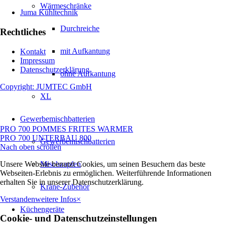
Wärmeschränke
Juma Kühltechnik
Durchreiche
Rechtliches
mit Aufkantung
Kontakt
Impressum
Datenschutzerklärung
ohne Aufkantung
Copyright: JUMTEC GmbH
XL
Gewerbemischbatterien
PRO 700 POMMES FRITES WARMER
PRO 700 UNTERBAU 800
Gewerbemischbatterien
Nach oben scrollen
Unsere Website benutzt Cookies, um seinen Besuchern das beste
Mischzapfen
Webseiten-Erlebnis zu ermöglichen. Weiterführende Informationen
erhalten Sie in unserer Datenschutzerklärung.
Kräne-Zubehör
Verstanden
weitere Infos
×
Küchengeräte
Cookie- und Datenschutzeinstellungen