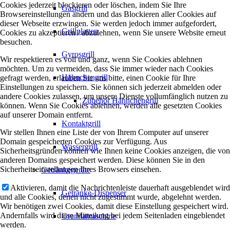
Cookies jederzeit blockieren oder löschen, indem Sie Ihre
Gasgrill
Browsereinstellungen ändern und das Blockieren aller Cookies auf
dieser Webseite erzwingen. Sie werden jedoch immer aufgefordert,
Grillplatten
Cookies zu akzeptieren / abzulehnen, wenn Sie unsere Website erneut
besuchen.
Gyrosgrill
Wir respektieren es voll und ganz, wenn Sie Cookies ablehnen
möchten. Um zu vermeiden, dass Sie immer wieder nach Cookies
Hähnchengrill
gefragt werden, erlauben Sie uns bitte, einen Cookie für Ihre
Einstellungen zu speichern. Sie können sich jederzeit abmelden oder
andere Cookies zulassen, um unsere Dienste vollumfänglich nutzen zu
Zubehör Hähnchengrill
können. Wenn Sie Cookies ablehnen, werden alle gesetzten Cookies
auf unserer Domain entfernt.
Kontaktgrill
Wir stellen Ihnen eine Liste der von Ihrem Computer auf unserer
Domain gespeicherten Cookies zur Verfügung. Aus
Wassergrill
Sicherheitsgründen können wie Ihnen keine Cookies anzeigen, die von
anderen Domains gespeichert werden. Diese können Sie in den
Sicherheitseinstellungen Ihres Browsers einsehen.
Getränkegeräte
Aktivieren, damit die Nachrichtenleiste dauerhaft ausgeblendet wird
Getränke-Dispenser
und alle Cookies, denen nicht zugestimmt wurde, abgelehnt werden.
Wir benötigen zwei Cookies, damit diese Einstellung gespeichert wird.
Andernfalls wird diese Mitteilung bei jedem Seitenladen eingeblendet
Granitamaschine
werden.