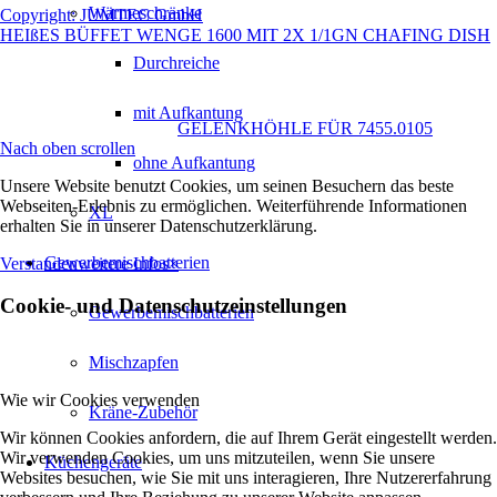
Wärmeschränke
Copyright: JUMTEC GmbH
HEIßES BÜFFET WENGE 1600 MIT 2X 1/1GN CHAFING DISH
Durchreiche
mit Aufkantung
GELENKHÖHLE FÜR 7455.0105
Nach oben scrollen
ohne Aufkantung
Unsere Website benutzt Cookies, um seinen Besuchern das beste
Webseiten-Erlebnis zu ermöglichen. Weiterführende Informationen
XL
erhalten Sie in unserer Datenschutzerklärung.
Gewerbemischbatterien
Verstanden
weitere Infos
×
Cookie- und Datenschutzeinstellungen
Gewerbemischbatterien
Mischzapfen
Wie wir Cookies verwenden
Kräne-Zubehör
Wir können Cookies anfordern, die auf Ihrem Gerät eingestellt werden.
Wir verwenden Cookies, um uns mitzuteilen, wenn Sie unsere
Küchengeräte
Websites besuchen, wie Sie mit uns interagieren, Ihre Nutzererfahrung