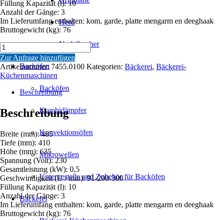
Füllung Kapazität (l): 10
Anzahl der Gänge: 3
Im Lieferumfang enthalten: kom, garde, platte mengarm en deeghaak
Herd
Bruttogewicht (kg): 76
Nudelkocher
PLANETEN-
TEIGMASCHINE
Zur Anfrage hinzufügen
10
Backöfen
Artikelnummer:
7455.0100
Kategorien:
Bäckerei
,
Bäckerei-
L
Küchenmaschinen
Menge
Backöfen
Beschreibung
Kombidämpfer
Beschreibung
Konvektionsöfen
Breite (mm): 485
Tiefe (mm): 410
Höhe (mm): 635
Mikrowellen
Spannung (Volt): 230
Gesamtleistung (kW): 0,5
Untergestelle und Zubehör für Backöfen
Geschwindigkeit (U / min): 91-200-300
Füllung Kapazität (l): 10
Anzahl der Gänge: 3
Bäckerei
Im Lieferumfang enthalten: kom, garde, platte mengarm en deeghaak
Bruttogewicht (kg): 76