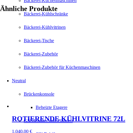
Bäckerei-Küchenmaschinen
Ähnliche Produkte
Bäckerei-Kühlschränke
Bäckerei-Kühlvitrinen
Bäckerei-Tische
Bäckerei-Zubehör
Bäckerei-Zubehör für Küchenmaschinen
Neutral
Brückenkonsole
Beheizte Etagere
ROTIERENDE KÜHLVITRINE 72L
GN Behälter und Pfannen
1.040,00
€