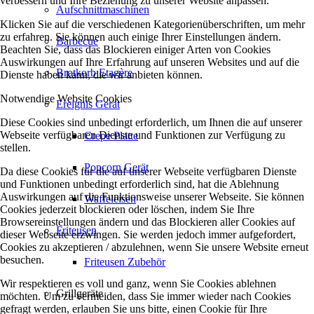
verbessern und Ihre Beziehung zu unserer Website anpassen.
Aufschnittmaschinen
Klicken Sie auf die verschiedenen Kategorienüberschriften, um mehr
zu erfahren. Sie können auch einige Ihrer Einstellungen ändern.
Barbecue
Beachten Sie, dass das Blockieren einiger Arten von Cookies
Auswirkungen auf Ihre Erfahrung auf unseren Websites und auf die
Brotkorb Etagère
Dienste haben kann, die wir anbieten können.
Notwendige Website Cookies
Ereignis Gerät
Diese Cookies sind unbedingt erforderlich, um Ihnen die auf unserer
Webseite verfügbaren Dienste und Funktionen zur Verfügung zu
Crepe Platte
stellen.
Popcorn Gerät
Da diese Cookies für die auf unserer Webseite verfügbaren Dienste
und Funktionen unbedingt erforderlich sind, hat die Ablehnung
Auswirkungen auf die Funktionsweise unserer Webseite. Sie können
Waffeleisen
Cookies jederzeit blockieren oder löschen, indem Sie Ihre
Browsereinstellungen ändern und das Blockieren aller Cookies auf
Friteusen
dieser Webseite erzwingen. Sie werden jedoch immer aufgefordert,
Cookies zu akzeptieren / abzulehnen, wenn Sie unsere Website erneut
besuchen.
Friteusen Zubehör
Wir respektieren es voll und ganz, wenn Sie Cookies ablehnen
Grillgeräte
möchten. Um zu vermeiden, dass Sie immer wieder nach Cookies
gefragt werden, erlauben Sie uns bitte, einen Cookie für Ihre