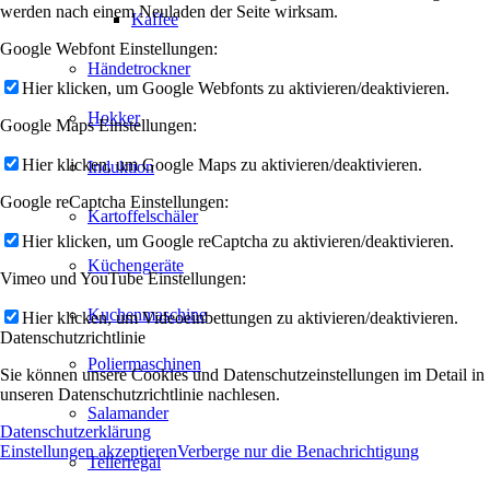
werden nach einem Neuladen der Seite wirksam.
Kaffee
Google Webfont Einstellungen:
Händetrockner
Hier klicken, um Google Webfonts zu aktivieren/deaktivieren.
Hokker
Google Maps Einstellungen:
Hier klicken, um Google Maps zu aktivieren/deaktivieren.
Induktion
Google reCaptcha Einstellungen:
Kartoffelschäler
Hier klicken, um Google reCaptcha zu aktivieren/deaktivieren.
Küchengeräte
Vimeo und YouTube Einstellungen:
Kuchenmaschine
Hier klicken, um Videoeinbettungen zu aktivieren/deaktivieren.
Datenschutzrichtlinie
Poliermaschinen
Sie können unsere Cookies und Datenschutzeinstellungen im Detail in
unseren Datenschutzrichtlinie nachlesen.
Salamander
Datenschutzerklärung
Einstellungen akzeptieren
Verberge nur die Benachrichtigung
Tellerregal