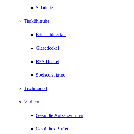
Saladette
Tiefkühltruhe
Edelstahldeckel
Glasedeckel
RFS Deckel
Speiseeisvitrine
Tischmodell
Vitrinen
Gekühlte Aufsatzvitrinen
Gekühltes Buffet