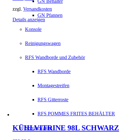
GN Behälter
zzgl.
Versandkosten
GN Pfannen
Details anzeigen
Konsole
Reinigungswagen
RFS Wandborde und Zubehör
RFS Wandborde
Montagestreifen
RFS Gitterroste
RFS POMMES FRITES BEHÄLTER
KÜHLVITRINE 98L SCHWARZ
Servierwagen