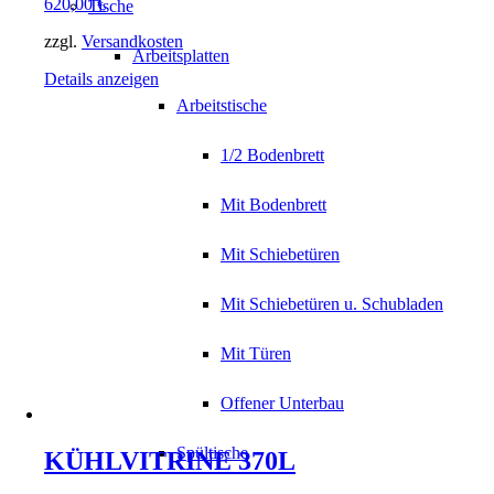
620,00
€
Tische
zzgl.
Versandkosten
Arbeitsplatten
Details anzeigen
Arbeitstische
1/2 Bodenbrett
Mit Bodenbrett
Mit Schiebetüren
Mit Schiebetüren u. Schubladen
Mit Türen
Offener Unterbau
Spültische
KÜHLVITRINE 370L