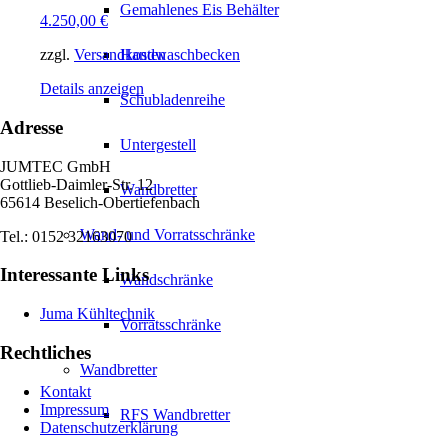
Gemahlenes Eis Behälter
4.250,00
€
zzgl.
Versandkosten
Handwaschbecken
Details anzeigen
Schubladenreihe
Adresse
Untergestell
JUMTEC GmbH
Gottlieb-Daimler-Str. 12
Wandbretter
65614 Beselich-Obertiefenbach
Wand- und Vorratsschränke
Tel.: 0152 32163070
Interessante Links
Wandschränke
Juma Kühltechnik
Vorratsschränke
Rechtliches
Wandbretter
Kontakt
Impressum
RFS Wandbretter
Datenschutzerklärung