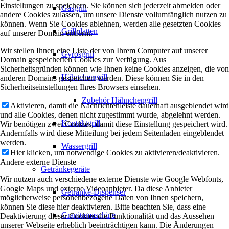
Einstellungen zu speichern. Sie können sich jederzeit abmelden oder
Gasgrill
andere Cookies zulassen, um unsere Dienste vollumfänglich nutzen zu
können. Wenn Sie Cookies ablehnen, werden alle gesetzten Cookies
Grillplatten
auf unserer Domain entfernt.
Wir stellen Ihnen eine Liste der von Ihrem Computer auf unserer
Gyrosgrill
Domain gespeicherten Cookies zur Verfügung. Aus
Sicherheitsgründen können wie Ihnen keine Cookies anzeigen, die von
Hähnchengrill
anderen Domains gespeichert werden. Diese können Sie in den
Sicherheitseinstellungen Ihres Browsers einsehen.
Zubehör Hähnchengrill
Aktivieren, damit die Nachrichtenleiste dauerhaft ausgeblendet wird
und alle Cookies, denen nicht zugestimmt wurde, abgelehnt werden.
Kontaktgrill
Wir benötigen zwei Cookies, damit diese Einstellung gespeichert wird.
Andernfalls wird diese Mitteilung bei jedem Seitenladen eingeblendet
werden.
Wassergrill
Hier klicken, um notwendige Cookies zu aktivieren/deaktivieren.
Andere externe Dienste
Getränkegeräte
Wir nutzen auch verschiedene externe Dienste wie Google Webfonts,
Google Maps und externe Videoanbieter. Da diese Anbieter
Getränke-Dispenser
möglicherweise personenbezogene Daten von Ihnen speichern,
können Sie diese hier deaktivieren. Bitte beachten Sie, dass eine
Granitamaschine
Deaktivierung dieser Cookies die Funktionalität und das Aussehen
unserer Webseite erheblich beeinträchtigen kann. Die Änderungen