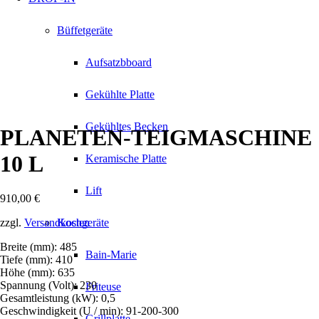
Büffetgeräte
Aufsatzbboard
Gekühlte Platte
Gekühltes Becken
PLANETEN-TEIGMASCHINE
10 L
Keramische Platte
Lift
910,00
€
zzgl.
Versandkosten
Kochgeräte
Breite (mm): 485
Bain-Marie
Tiefe (mm): 410
Höhe (mm): 635
Spannung (Volt): 230
Friteuse
Gesamtleistung (kW): 0,5
Geschwindigkeit (U / min): 91-200-300
Grillplatte