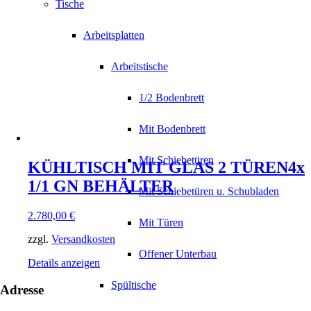
Tische
Arbeitsplatten
Arbeitstische
1/2 Bodenbrett
Mit Bodenbrett
Mit Schiebetüren
KÜHLTISCH MIT GLAS 2 TÜREN4x
1/1 GN BEHÄLTER
Mit Schiebetüren u. Schubladen
2.780,00
€
Mit Türen
zzgl.
Versandkosten
Offener Unterbau
Details anzeigen
Spültische
Adresse