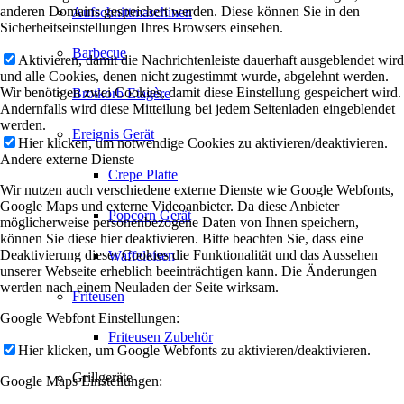
anderen Domains gespeichert werden. Diese können Sie in den
Aufschnittmaschinen
Sicherheitseinstellungen Ihres Browsers einsehen.
Barbecue
Aktivieren, damit die Nachrichtenleiste dauerhaft ausgeblendet wird
und alle Cookies, denen nicht zugestimmt wurde, abgelehnt werden.
Wir benötigen zwei Cookies, damit diese Einstellung gespeichert wird.
Brotkorb Etagère
Andernfalls wird diese Mitteilung bei jedem Seitenladen eingeblendet
werden.
Ereignis Gerät
Hier klicken, um notwendige Cookies zu aktivieren/deaktivieren.
Andere externe Dienste
Crepe Platte
Wir nutzen auch verschiedene externe Dienste wie Google Webfonts,
Google Maps und externe Videoanbieter. Da diese Anbieter
Popcorn Gerät
möglicherweise personenbezogene Daten von Ihnen speichern,
können Sie diese hier deaktivieren. Bitte beachten Sie, dass eine
Deaktivierung dieser Cookies die Funktionalität und das Aussehen
Waffeleisen
unserer Webseite erheblich beeinträchtigen kann. Die Änderungen
werden nach einem Neuladen der Seite wirksam.
Friteusen
Google Webfont Einstellungen:
Friteusen Zubehör
Hier klicken, um Google Webfonts zu aktivieren/deaktivieren.
Grillgeräte
Google Maps Einstellungen: