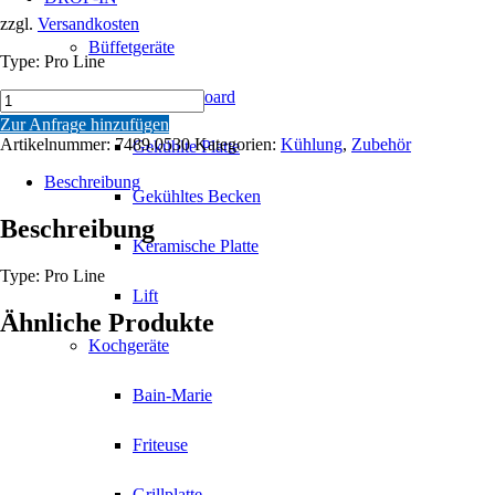
zzgl.
Versandkosten
Büffetgeräte
Type: Pro Line
Aufsatzbboard
MONOBLOCK
7489.5000
Zur Anfrage hinzufügen
-
Artikelnummer:
7489.0530
Kategorien:
Kühlung
,
Zubehör
Gekühlte Platte
7489.5020
R134A.
Beschreibung
Gekühltes Becken
Menge
Beschreibung
Keramische Platte
Type: Pro Line
Lift
Ähnliche Produkte
Kochgeräte
Bain-Marie
Friteuse
Grillplatte