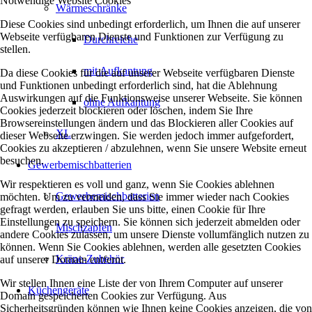
Notwendige Website Cookies
Wärmeschränke
Diese Cookies sind unbedingt erforderlich, um Ihnen die auf unserer
Webseite verfügbaren Dienste und Funktionen zur Verfügung zu
Durchreiche
stellen.
mit Aufkantung
Da diese Cookies für die auf unserer Webseite verfügbaren Dienste
und Funktionen unbedingt erforderlich sind, hat die Ablehnung
Auswirkungen auf die Funktionsweise unserer Webseite. Sie können
ohne Aufkantung
Cookies jederzeit blockieren oder löschen, indem Sie Ihre
Browsereinstellungen ändern und das Blockieren aller Cookies auf
XL
dieser Webseite erzwingen. Sie werden jedoch immer aufgefordert,
Cookies zu akzeptieren / abzulehnen, wenn Sie unsere Website erneut
besuchen.
Gewerbemischbatterien
Wir respektieren es voll und ganz, wenn Sie Cookies ablehnen
Gewerbemischbatterien
möchten. Um zu vermeiden, dass Sie immer wieder nach Cookies
gefragt werden, erlauben Sie uns bitte, einen Cookie für Ihre
Einstellungen zu speichern. Sie können sich jederzeit abmelden oder
Mischzapfen
andere Cookies zulassen, um unsere Dienste vollumfänglich nutzen zu
können. Wenn Sie Cookies ablehnen, werden alle gesetzten Cookies
Kräne-Zubehör
auf unserer Domain entfernt.
Wir stellen Ihnen eine Liste der von Ihrem Computer auf unserer
Küchengeräte
Domain gespeicherten Cookies zur Verfügung. Aus
Sicherheitsgründen können wie Ihnen keine Cookies anzeigen, die von