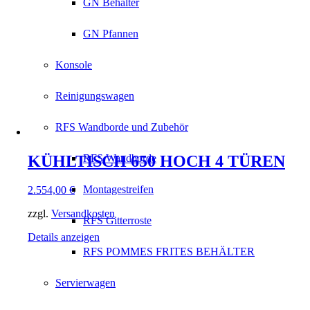
GN Behälter
GN Pfannen
Konsole
Reinigungswagen
RFS Wandborde und Zubehör
KÜHLTISCH 650 HOCH 4 TÜREN
RFS Wandborde
Montagestreifen
2.554,00
€
zzgl.
Versandkosten
RFS Gitterroste
Details anzeigen
RFS POMMES FRITES BEHÄLTER
Servierwagen