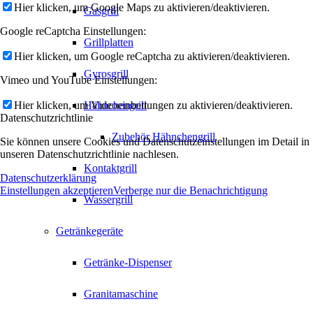
Hier klicken, um Google Maps zu aktivieren/deaktivieren.
Gasgrill
Google reCaptcha Einstellungen:
Grillplatten
Hier klicken, um Google reCaptcha zu aktivieren/deaktivieren.
Gyrosgrill
Vimeo und YouTube Einstellungen:
Hier klicken, um Videoeinbettungen zu aktivieren/deaktivieren.
Hähnchengrill
Datenschutzrichtlinie
Zubehör Hähnchengrill
Sie können unsere Cookies und Datenschutzeinstellungen im Detail in
unseren Datenschutzrichtlinie nachlesen.
Kontaktgrill
Datenschutzerklärung
Einstellungen akzeptieren
Verberge nur die Benachrichtigung
Wassergrill
Getränkegeräte
Getränke-Dispenser
Granitamaschine