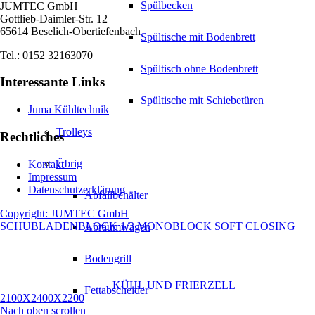
Spülbecken
JUMTEC GmbH
Gottlieb-Daimler-Str. 12
65614 Beselich-Obertiefenbach
Spültische mit Bodenbrett
Tel.: 0152 32163070
Spültisch ohne Bodenbrett
Interessante Links
Spültische mit Schiebetüren
Juma Kühltechnik
Trolleys
Rechtliches
Übrig
Kontakt
Impressum
Datenschutzerklärung
Abfallbehälter
Copyright: JUMTEC GmbH
SCHUBLADENBLOCK 1/3 MONOBLOCK SOFT CLOSING
Abräumwagen
Bodengrill
KÜHL UND FRIERZELL
Fettabscheider
2100X2400X2200
Nach oben scrollen