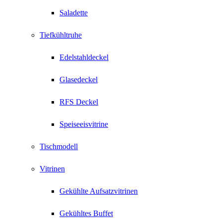
Saladette
Tiefkühltruhe
Edelstahldeckel
Glasedeckel
RFS Deckel
Speiseeisvitrine
Tischmodell
Vitrinen
Gekühlte Aufsatzvitrinen
Gekühltes Buffet