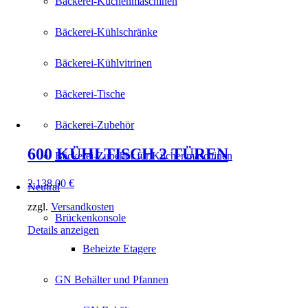
Bäckerei-Küchenmaschinen
Bäckerei-Kühlschränke
Bäckerei-Kühlvitrinen
Bäckerei-Tische
Bäckerei-Zubehör
600 KÜHLTISCH 2 TÜREN
Bäckerei-Zubehör für Küchenmaschinen
2.138,00
€
Neutral
zzgl.
Versandkosten
Brückenkonsole
Details anzeigen
Beheizte Etagere
GN Behälter und Pfannen