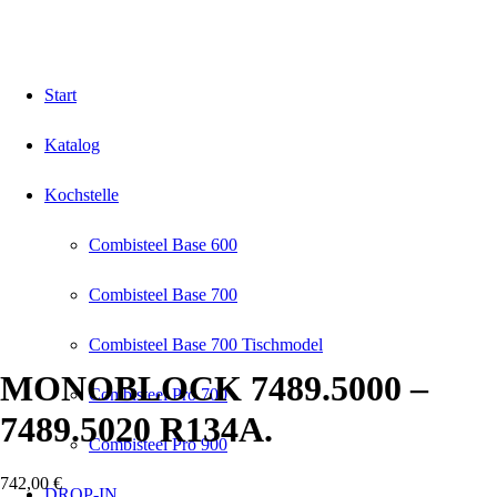
Start
Katalog
Kochstelle
Combisteel Base 600
Combisteel Base 700
Combisteel Base 700 Tischmodel
MONOBLOCK 7489.5000 –
Combisteel Pro 700
7489.5020 R134A.
Combisteel Pro 900
742,00
€
DROP-IN