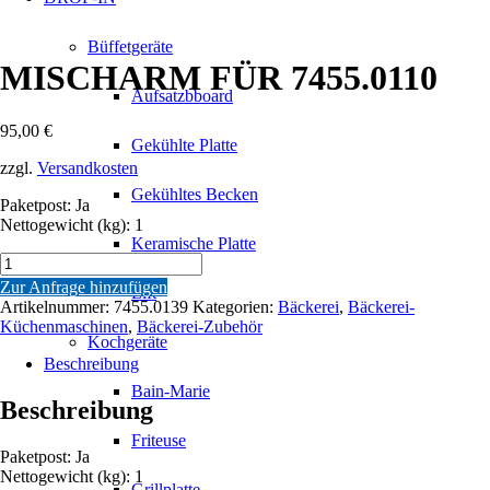
Büffetgeräte
MISCHARM FÜR 7455.0110
Aufsatzbboard
95,00
€
Gekühlte Platte
zzgl.
Versandkosten
Gekühltes Becken
Paketpost: Ja
Nettogewicht (kg): 1
Keramische Platte
MISCHARM
FÜR
Zur Anfrage hinzufügen
Lift
7455.0110
Artikelnummer:
7455.0139
Kategorien:
Bäckerei
,
Bäckerei-
Menge
Küchenmaschinen
,
Bäckerei-Zubehör
Kochgeräte
Beschreibung
Bain-Marie
Beschreibung
Friteuse
Paketpost: Ja
Nettogewicht (kg): 1
Grillplatte