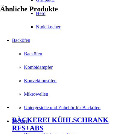
Ähnliche Produkte
Herd
Nudelkocher
Backöfen
Backöfen
Kombidämpfer
Konvektionsöfen
Mikrowellen
Untergestelle und Zubehör für Backöfen
BÄCKEREI KÜHLSCHRANK
Bäckerei
RFS+ABS