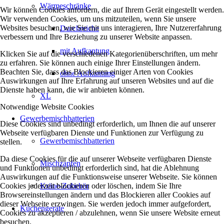
Wärmeschränke
Wir können Cookies anfordern, die auf Ihrem Gerät eingestellt werden.
Wir verwenden Cookies, um uns mitzuteilen, wenn Sie unsere
Websites besuchen, wie Sie mit uns interagieren, Ihre Nutzererfahrung
Durchreiche
verbessern und Ihre Beziehung zu unserer Website anpassen.
mit Aufkantung
Klicken Sie auf die verschiedenen Kategorienüberschriften, um mehr
zu erfahren. Sie können auch einige Ihrer Einstellungen ändern.
Beachten Sie, dass das Blockieren einiger Arten von Cookies
ohne Aufkantung
Auswirkungen auf Ihre Erfahrung auf unseren Websites und auf die
Dienste haben kann, die wir anbieten können.
XL
Notwendige Website Cookies
Gewerbemischbatterien
Diese Cookies sind unbedingt erforderlich, um Ihnen die auf unserer
Webseite verfügbaren Dienste und Funktionen zur Verfügung zu
Gewerbemischbatterien
stellen.
Da diese Cookies für die auf unserer Webseite verfügbaren Dienste
Mischzapfen
und Funktionen unbedingt erforderlich sind, hat die Ablehnung
Auswirkungen auf die Funktionsweise unserer Webseite. Sie können
Cookies jederzeit blockieren oder löschen, indem Sie Ihre
Kräne-Zubehör
Browsereinstellungen ändern und das Blockieren aller Cookies auf
dieser Webseite erzwingen. Sie werden jedoch immer aufgefordert,
Küchengeräte
Cookies zu akzeptieren / abzulehnen, wenn Sie unsere Website erneut
besuchen.