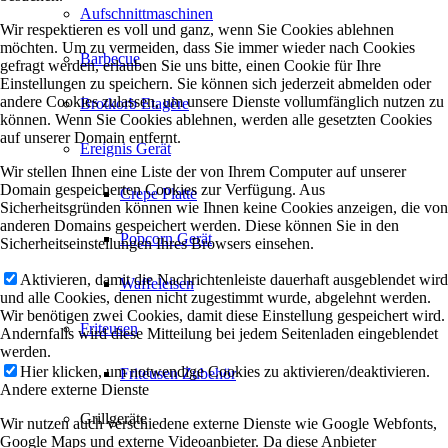
Aufschnittmaschinen
Wir respektieren es voll und ganz, wenn Sie Cookies ablehnen
möchten. Um zu vermeiden, dass Sie immer wieder nach Cookies
Barbecue
gefragt werden, erlauben Sie uns bitte, einen Cookie für Ihre
Einstellungen zu speichern. Sie können sich jederzeit abmelden oder
andere Cookies zulassen, um unsere Dienste vollumfänglich nutzen zu
Brotkorb Etagère
können. Wenn Sie Cookies ablehnen, werden alle gesetzten Cookies
auf unserer Domain entfernt.
Ereignis Gerät
Wir stellen Ihnen eine Liste der von Ihrem Computer auf unserer
Domain gespeicherten Cookies zur Verfügung. Aus
Crepe Platte
Sicherheitsgründen können wie Ihnen keine Cookies anzeigen, die von
anderen Domains gespeichert werden. Diese können Sie in den
Popcorn Gerät
Sicherheitseinstellungen Ihres Browsers einsehen.
Aktivieren, damit die Nachrichtenleiste dauerhaft ausgeblendet wird
Waffeleisen
und alle Cookies, denen nicht zugestimmt wurde, abgelehnt werden.
Wir benötigen zwei Cookies, damit diese Einstellung gespeichert wird.
Friteusen
Andernfalls wird diese Mitteilung bei jedem Seitenladen eingeblendet
werden.
Hier klicken, um notwendige Cookies zu aktivieren/deaktivieren.
Friteusen Zubehör
Andere externe Dienste
Grillgeräte
Wir nutzen auch verschiedene externe Dienste wie Google Webfonts,
Google Maps und externe Videoanbieter. Da diese Anbieter