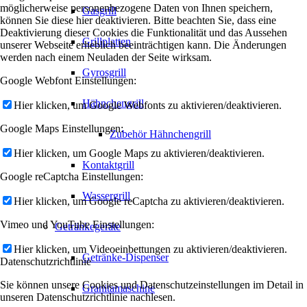
möglicherweise personenbezogene Daten von Ihnen speichern,
Gasgrill
können Sie diese hier deaktivieren. Bitte beachten Sie, dass eine
Deaktivierung dieser Cookies die Funktionalität und das Aussehen
Grillplatten
unserer Webseite erheblich beeinträchtigen kann. Die Änderungen
werden nach einem Neuladen der Seite wirksam.
Gyrosgrill
Google Webfont Einstellungen:
Hähnchengrill
Hier klicken, um Google Webfonts zu aktivieren/deaktivieren.
Google Maps Einstellungen:
Zubehör Hähnchengrill
Hier klicken, um Google Maps zu aktivieren/deaktivieren.
Kontaktgrill
Google reCaptcha Einstellungen:
Wassergrill
Hier klicken, um Google reCaptcha zu aktivieren/deaktivieren.
Vimeo und YouTube Einstellungen:
Getränkegeräte
Hier klicken, um Videoeinbettungen zu aktivieren/deaktivieren.
Getränke-Dispenser
Datenschutzrichtlinie
Sie können unsere Cookies und Datenschutzeinstellungen im Detail in
Granitamaschine
unseren Datenschutzrichtlinie nachlesen.