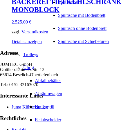
BÄCKEREI TIEFKÜHLSCHRANK
Spülbecken
MONOBLOCK
Spültische mit Bodenbrett
2.525,00
€
Spültisch ohne Bodenbrett
zzgl.
Versandkosten
Spültische mit Schiebetüren
Details anzeigen
Adresse
Trolleys
JUMTEC GmbH
Übrig
Gottlieb-Daimler-Str. 12
65614 Beselich-Obertiefenbach
Abfallbehälter
Tel.: 0152 32163070
Abräumwagen
Interessante Links
Bodengrill
Juma Kühltechnik
Rechtliches
Fettabscheider
Kontakt