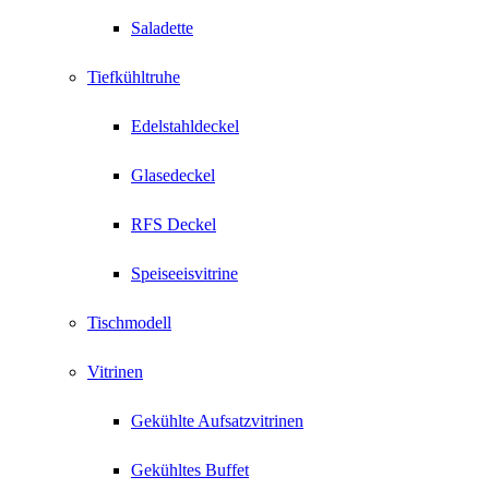
Saladette
Tiefkühltruhe
Edelstahldeckel
Glasedeckel
RFS Deckel
Speiseeisvitrine
Tischmodell
Vitrinen
Gekühlte Aufsatzvitrinen
Gekühltes Buffet