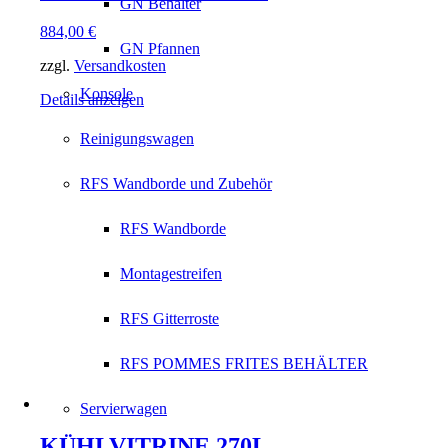
GN Behälter
884,00
€
GN Pfannen
zzgl.
Versandkosten
Konsole
Details anzeigen
Reinigungswagen
RFS Wandborde und Zubehör
RFS Wandborde
Montagestreifen
RFS Gitterroste
RFS POMMES FRITES BEHÄLTER
Servierwagen
KÜHLVITRINE 270L