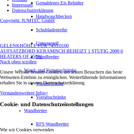
Gemahlenes Eis Behälter
Impressum
Datenschutzerklärung
Handwaschbecken
Copyright: JUMTEC GmbH
Schubladenreihe
Untergestell
GELENKHÖHLE FÜR 7455.0100
AUFSATZBORD KERAMISCH BEHEIZT 1 STUFIG 2000 6
HEATERS OF 250W
Wandbretter
Nach oben scrollen
Wand- und Vorratsschränke
Unsere Website benutzt Cookies, um seinen Besuchern das beste
Webseiten-Erlebnis zu ermöglichen. Weiterführende Informationen
erhalten Sie in unserer Datenschutzerklärung.
Wandschränke
Verstanden
weitere Infos
×
Vorratsschränke
Cookie- und Datenschutzeinstellungen
Wandbretter
RFS Wandbretter
Wie wir Cookies verwenden