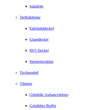
Saladette
Tiefkühltruhe
Edelstahldeckel
Glasedeckel
RFS Deckel
Speiseeisvitrine
Tischmodell
Vitrinen
Gekühlte Aufsatzvitrinen
Gekühltes Buffet