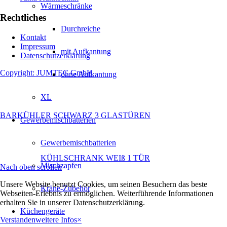
Wärmeschränke
Rechtliches
Durchreiche
Kontakt
Impressum
mit Aufkantung
Datenschutzerklärung
Copyright: JUMTEC GmbH
ohne Aufkantung
XL
BARKÜHLER SCHWARZ 3 GLASTÜREN
Gewerbemischbatterien
Gewerbemischbatterien
KÜHLSCHRANK WEIß 1 TÜR
Mischzapfen
Nach oben scrollen
Unsere Website benutzt Cookies, um seinen Besuchern das beste
Kräne-Zubehör
Webseiten-Erlebnis zu ermöglichen. Weiterführende Informationen
erhalten Sie in unserer Datenschutzerklärung.
Küchengeräte
Verstanden
weitere Infos
×