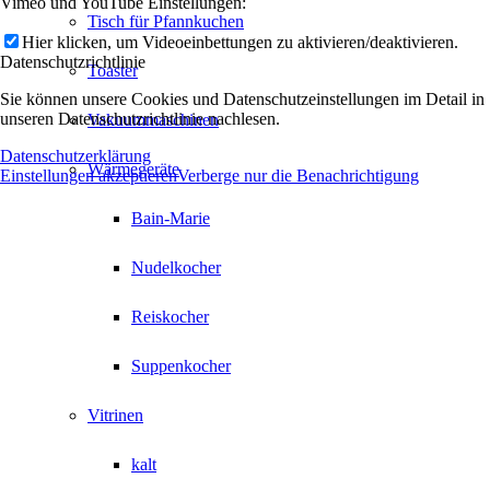
Vimeo und YouTube Einstellungen:
Tisch für Pfannkuchen
Hier klicken, um Videoeinbettungen zu aktivieren/deaktivieren.
Datenschutzrichtlinie
Toaster
Sie können unsere Cookies und Datenschutzeinstellungen im Detail in
unseren Datenschutzrichtlinie nachlesen.
Vakuummaschinen
Datenschutzerklärung
Wärmegeräte
Einstellungen akzeptieren
Verberge nur die Benachrichtigung
Bain-Marie
Nudelkocher
Reiskocher
Suppenkocher
Vitrinen
kalt