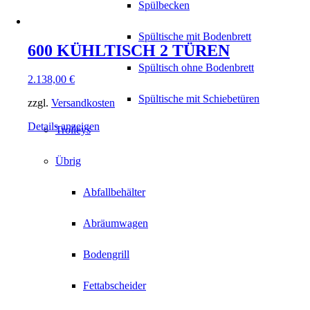
Spülbecken
Spültische mit Bodenbrett
600 KÜHLTISCH 2 TÜREN
Spültisch ohne Bodenbrett
2.138,00
€
Spültische mit Schiebetüren
zzgl.
Versandkosten
Details anzeigen
Trolleys
Übrig
Abfallbehälter
Abräumwagen
Bodengrill
Fettabscheider