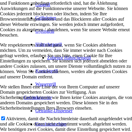
und Funktionen unbedingt erforderlich sind, hat die Ablehnung
Gasgrill
Auswirkungen auf die Funktionsweise unserer Webseite. Sie können
Cookies jederzeit blockieren oder löschen, indem Sie Ihre
Grillplatten
Browsereinstellungen ändern und das Blockieren aller Cookies auf
dieser Webseite erzwingen. Sie werden jedoch immer aufgefordert,
Cookies zu akzeptieren / abzulehnen, wenn Sie unsere Website erneut
Gyrosgrill
besuchen.
Hähnchengrill
Wir respektieren es voll und ganz, wenn Sie Cookies ablehnen
möchten. Um zu vermeiden, dass Sie immer wieder nach Cookies
gefragt werden, erlauben Sie uns bitte, einen Cookie für Ihre
Zubehör Hähnchengrill
Einstellungen zu speichern. Sie können sich jederzeit abmelden oder
andere Cookies zulassen, um unsere Dienste vollumfänglich nutzen zu
Kontaktgrill
können. Wenn Sie Cookies ablehnen, werden alle gesetzten Cookies
auf unserer Domain entfernt.
Wassergrill
Wir stellen Ihnen eine Liste der von Ihrem Computer auf unserer
Domain gespeicherten Cookies zur Verfügung. Aus
Sicherheitsgründen können wie Ihnen keine Cookies anzeigen, die von
Getränkegeräte
anderen Domains gespeichert werden. Diese können Sie in den
Sicherheitseinstellungen Ihres Browsers einsehen.
Getränke-Dispenser
Aktivieren, damit die Nachrichtenleiste dauerhaft ausgeblendet wird
und alle Cookies, denen nicht zugestimmt wurde, abgelehnt werden.
Granitamaschine
Wir benötigen zwei Cookies, damit diese Einstellung gespeichert wird.