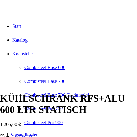
Start
Katalog
Kochstelle
Combisteel Base 600
Combisteel Base 700
Combisteel Base 700 Tischmodel
KÜHLSCHRANK RFS+ALU
600 LTR STATISCH
Combisteel Pro 700
Combisteel Pro 900
1.205,00
€
zzgl.
Versandkosten
DROP-IN