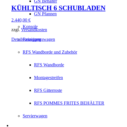
GN Behälter
KÜHLTISCH 6 SCHUBLADEN
GN Pfannen
2.440,00
€
Konsole
zzgl.
Versandkosten
Details anzeigen
Reinigungswagen
RFS Wandborde und Zubehör
RFS Wandborde
Montagestreifen
RFS Gitterroste
RFS POMMES FRITES BEHÄLTER
Servierwagen