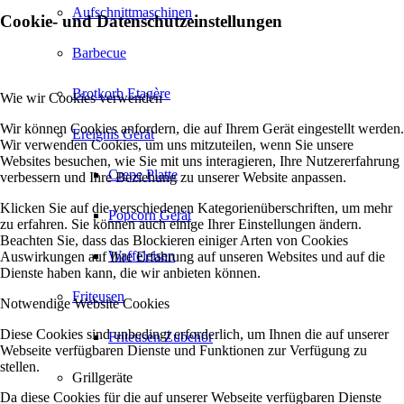
Aufschnittmaschinen
Cookie- und Datenschutzeinstellungen
Barbecue
Brotkorb Etagère
Wie wir Cookies verwenden
Wir können Cookies anfordern, die auf Ihrem Gerät eingestellt werden.
Ereignis Gerät
Wir verwenden Cookies, um uns mitzuteilen, wenn Sie unsere
Websites besuchen, wie Sie mit uns interagieren, Ihre Nutzererfahrung
Crepe Platte
verbessern und Ihre Beziehung zu unserer Website anpassen.
Klicken Sie auf die verschiedenen Kategorienüberschriften, um mehr
Popcorn Gerät
zu erfahren. Sie können auch einige Ihrer Einstellungen ändern.
Beachten Sie, dass das Blockieren einiger Arten von Cookies
Waffeleisen
Auswirkungen auf Ihre Erfahrung auf unseren Websites und auf die
Dienste haben kann, die wir anbieten können.
Friteusen
Notwendige Website Cookies
Diese Cookies sind unbedingt erforderlich, um Ihnen die auf unserer
Friteusen Zubehör
Webseite verfügbaren Dienste und Funktionen zur Verfügung zu
stellen.
Grillgeräte
Da diese Cookies für die auf unserer Webseite verfügbaren Dienste