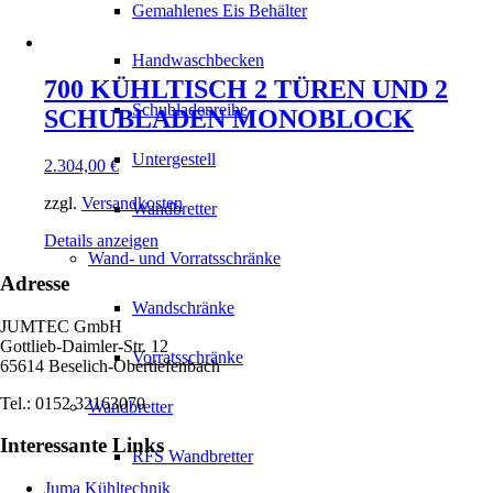
Gemahlenes Eis Behälter
Handwaschbecken
700 KÜHLTISCH 2 TÜREN UND 2
Schubladenreihe
SCHUBLADEN MONOBLOCK
Untergestell
2.304,00
€
zzgl.
Versandkosten
Wandbretter
Details anzeigen
Wand- und Vorratsschränke
Adresse
Wandschränke
JUMTEC GmbH
Gottlieb-Daimler-Str. 12
Vorratsschränke
65614 Beselich-Obertiefenbach
Tel.: 0152 32163070
Wandbretter
Interessante Links
RFS Wandbretter
Juma Kühltechnik