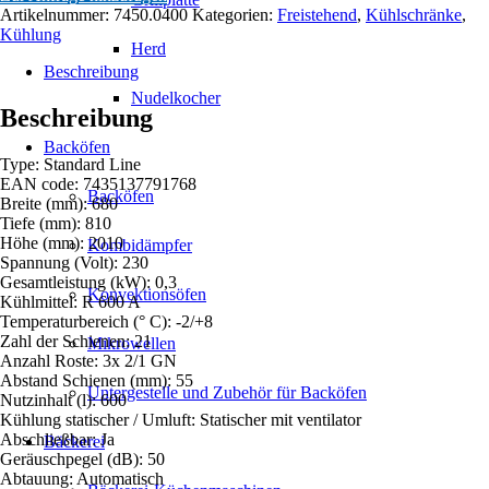
600
Artikelnummer:
7450.0400
Kategorien:
Freistehend
,
Kühlschränke
,
LTR
Kühlung
STATISCH
Herd
Menge
Beschreibung
Nudelkocher
Beschreibung
Backöfen
Type: Standard Line
EAN code: 7435137791768
Backöfen
Breite (mm): 680
Tiefe (mm): 810
Höhe (mm): 2010
Kombidämpfer
Spannung (Volt): 230
Gesamtleistung (kW): 0,3
Konvektionsöfen
Kühlmittel: R 600 A
Temperaturbereich (° C): -2/+8
Zahl der Schienen: 21
Mikrowellen
Anzahl Roste: 3x 2/1 GN
Abstand Schienen (mm): 55
Untergestelle und Zubehör für Backöfen
Nutzinhalt (l): 600
Kühlung statischer / Umluft: Statischer mit ventilator
Abschließbar: Ja
Bäckerei
Geräuschpegel (dB): 50
Abtauung: Automatisch