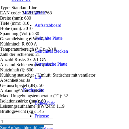
Type: Standard Line
Büffetgeräte
EAN code: 7435137791768
Breite (mm): 680
Tiefe (mm): 810
Aufsatzbboard
Höhe (mm): 2010
Spannung (Volt): 230
Gekühlte Platte
Gesamtleistung (kW): 0,3
Kühlmittel: R 600 A
Temperaturbereich (° C): -2/+8
Gekühltes Becken
Zahl der Schienen: 21
Anzahl Roste: 3x 2/1 GN
Keramische Platte
Abstand Schienen (mm): 55
Nutzinhalt (l): 600
Kühlung statischer / Umluft: Statischer mit ventilator
Lift
Abschließbar: Ja
Geräuschpegel (dB): 50
Kochgeräte
Abtauung: Automatisch
Max. Umgebungstemperatur (°C): 32
Isolationsstärke (mm): 60
Bain-Marie
Leistungsaufnahme (kW/24h): 1.19
Bruttogewicht (kg): 145
Friteuse
KÜHLSCHRANK
RFS+ALU
Zur Anfrage hinzufügen
Grillplatte