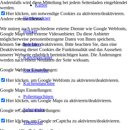
Andernfalls wird diese Mitteilung bei jedem Seitenladen eingeblendet
Kaffee
werden.
Hier klicken, um notwendige Cookies zu aktivieren/deaktivieren.
Händetrockner
Andere externe Dienste
Wir nutzen auch verschiedene externe Dienste wie Google Webfonts,
Hokker
Google Maps und externe Videoanbieter. Da diese Anbieter
möglicherweise personenbezogene Daten von Ihnen speichern,
können Sie diese hier deaktivieren. Bitte beachten Sie, dass eine
Induktion
Deaktivierung dieser Cookies die Funktionalität und das Aussehen
unserer Webseite erheblich beeinträchtigen kann. Die Änderungen
Kartoffelschäler
werden nach einem Neuladen der Seite wirksam.
Google Webfont Einstellungen:
Küchengeräte
Hier klicken, um Google Webfonts zu aktivieren/deaktivieren.
Kuchenmaschine
Google Maps Einstellungen:
Poliermaschinen
Hier klicken, um Google Maps zu aktivieren/deaktivieren.
Salamander
Google reCaptcha Einstellungen:
Hier klicken, um Google reCaptcha zu aktivieren/deaktivieren.
Tellerregal