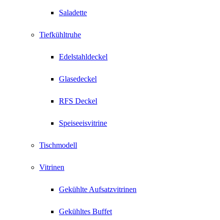
Saladette
Tiefkühltruhe
Edelstahldeckel
Glasedeckel
RFS Deckel
Speiseeisvitrine
Tischmodell
Vitrinen
Gekühlte Aufsatzvitrinen
Gekühltes Buffet