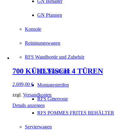
GN Behälter
GN Pfannen
Konsole
Reinigungswagen
RFS Wandborde und Zubehör
700 KÜHLTISCH 4 TÜREN
RFS Wandborde
2.699,00
€
Montagestreifen
zzgl.
Versandkosten
RFS Gitterroste
Details anzeigen
RFS POMMES FRITES BEHÄLTER
Servierwagen