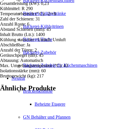
Bäckerei-Küchenmaschinen
Gesamtleistung (kW): 0,23
Kühlmittel: R 290
Bäckerei-Kühlschränke
Temperaturbereich (° C): -2/+8
Zahl der Schienen: 31
Anzahl Roste: 6
Bäckerei-Kühlvitrinen
Abstand Schienen (mm): 45
Inhalt Brutto (Ltr.): 1400
Bäckerei-Tische
Kühlung statischer / Umluft: Umluft
Abschließbar: Ja
Anzahl der Türen: 2
Bäckerei-Zubehör
Geräuschpegel (dB): 45
Abtauung: Automatisch
Bäckerei-Zubehör für Küchenmaschinen
Max. Umgebungstemperatur (°C): 43
Isolationsstärke (mm): 60
Bruttogewicht (kg): 217
Neutral
Ähnliche Produkte
Brückenkonsole
Beheizte Etagere
GN Behälter und Pfannen