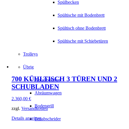
Spülbecken
Spültische mit Bodenbrett
Spültisch ohne Bodenbrett
Spültische mit Schiebetüren
Trolleys
Übrig
700 KÜHLTISCH 3 TÜREN UND 2
Abfallbehälter
SCHUBLADEN
Abräumwagen
2.360,00
€
Bodengrill
zzgl.
Versandkosten
Details anzeigen
Fettabscheider