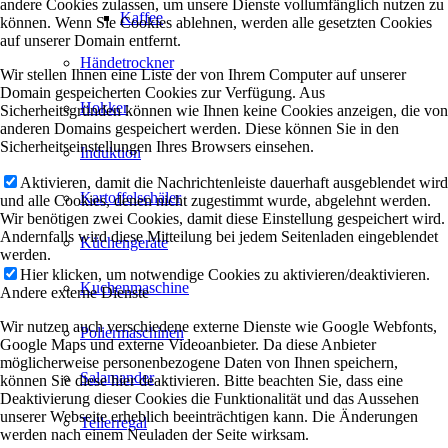
andere Cookies zulassen, um unsere Dienste vollumfänglich nutzen zu
Kaffee
können. Wenn Sie Cookies ablehnen, werden alle gesetzten Cookies
auf unserer Domain entfernt.
Händetrockner
Wir stellen Ihnen eine Liste der von Ihrem Computer auf unserer
Domain gespeicherten Cookies zur Verfügung. Aus
Hokker
Sicherheitsgründen können wie Ihnen keine Cookies anzeigen, die von
anderen Domains gespeichert werden. Diese können Sie in den
Sicherheitseinstellungen Ihres Browsers einsehen.
Induktion
Aktivieren, damit die Nachrichtenleiste dauerhaft ausgeblendet wird
Kartoffelschäler
und alle Cookies, denen nicht zugestimmt wurde, abgelehnt werden.
Wir benötigen zwei Cookies, damit diese Einstellung gespeichert wird.
Andernfalls wird diese Mitteilung bei jedem Seitenladen eingeblendet
Küchengeräte
werden.
Hier klicken, um notwendige Cookies zu aktivieren/deaktivieren.
Kuchenmaschine
Andere externe Dienste
Wir nutzen auch verschiedene externe Dienste wie Google Webfonts,
Poliermaschinen
Google Maps und externe Videoanbieter. Da diese Anbieter
möglicherweise personenbezogene Daten von Ihnen speichern,
Salamander
können Sie diese hier deaktivieren. Bitte beachten Sie, dass eine
Deaktivierung dieser Cookies die Funktionalität und das Aussehen
unserer Webseite erheblich beeinträchtigen kann. Die Änderungen
Tellerregal
werden nach einem Neuladen der Seite wirksam.