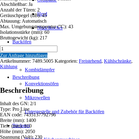
Abschließbar: Ja
Anzahl der Türen: 2
Herd
Geräuschpegel (dB): 45
Abtauung: Automatisch
Max. Umgebungstemperatur (°C): 43
Nudelkocher
Isolationsstärke (mm): 60
Bruttogewicht (kg): 217
Backöfen
KÜHLSCHRANK
RFS
Zur Anfrage hinzufügen
Backöfen
MONO
Artikelnummer:
7489.5005
Kategorien:
Freistehend
,
Kühlschränke
,
BLOCK
Kühlung
Kombidämpfer
1400
LTR
Beschreibung
Menge
Konvektionsöfen
Beschreibung
Mikrowellen
Inhalt des GN: 2/1
Type: Pro Line
Untergestelle und Zubehör für Backöfen
EAN code: 7435137792796
Breite (mm): 1400
Bäckerei
Tiefe (mm): 810
Höhe (mm): 2050
Spannung (Volt): 230