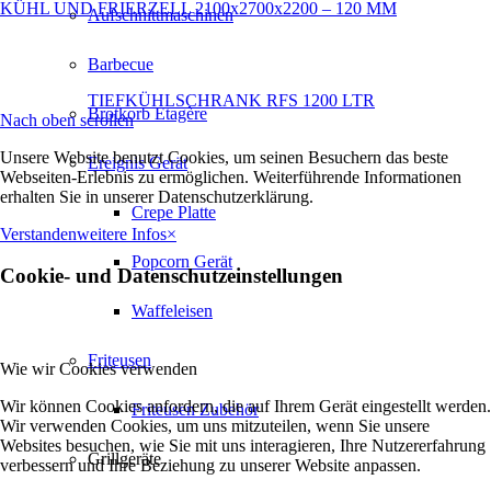
KÜHL UND FRIERZELL 2100x2700x2200 – 120 MM
Aufschnittmaschinen
Barbecue
TIEFKÜHLSCHRANK RFS 1200 LTR
Brotkorb Etagère
Nach oben scrollen
Unsere Website benutzt Cookies, um seinen Besuchern das beste
Ereignis Gerät
Webseiten-Erlebnis zu ermöglichen. Weiterführende Informationen
erhalten Sie in unserer Datenschutzerklärung.
Crepe Platte
Verstanden
weitere Infos
×
Popcorn Gerät
Cookie- und Datenschutzeinstellungen
Waffeleisen
Friteusen
Wie wir Cookies verwenden
Wir können Cookies anfordern, die auf Ihrem Gerät eingestellt werden.
Friteusen Zubehör
Wir verwenden Cookies, um uns mitzuteilen, wenn Sie unsere
Websites besuchen, wie Sie mit uns interagieren, Ihre Nutzererfahrung
Grillgeräte
verbessern und Ihre Beziehung zu unserer Website anpassen.