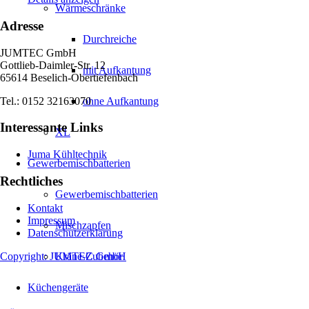
Wärmeschränke
Adresse
Durchreiche
JUMTEC GmbH
Gottlieb-Daimler-Str. 12
mit Aufkantung
65614 Beselich-Obertiefenbach
Tel.: 0152 32163070
ohne Aufkantung
Interessante Links
XL
Juma Kühltechnik
Gewerbemischbatterien
Rechtliches
Gewerbemischbatterien
Kontakt
Impressum
Mischzapfen
Datenschutzerklärung
Copyright: JUMTEC GmbH
Kräne-Zubehör
Küchengeräte