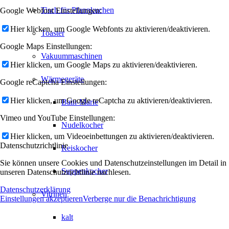
Tisch für Pfannkuchen
Google Webfont Einstellungen:
Hier klicken, um Google Webfonts zu aktivieren/deaktivieren.
Toaster
Google Maps Einstellungen:
Vakuummaschinen
Hier klicken, um Google Maps zu aktivieren/deaktivieren.
Wärmegeräte
Google reCaptcha Einstellungen:
Hier klicken, um Google reCaptcha zu aktivieren/deaktivieren.
Bain-Marie
Vimeo und YouTube Einstellungen:
Nudelkocher
Hier klicken, um Videoeinbettungen zu aktivieren/deaktivieren.
Datenschutzrichtlinie
Reiskocher
Sie können unsere Cookies und Datenschutzeinstellungen im Detail in
Suppenkocher
unseren Datenschutzrichtlinie nachlesen.
Datenschutzerklärung
Vitrinen
Einstellungen akzeptieren
Verberge nur die Benachrichtigung
kalt