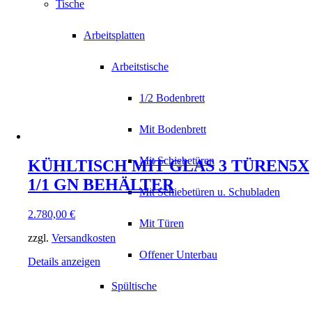
Tische
Arbeitsplatten
Arbeitstische
1/2 Bodenbrett
Mit Bodenbrett
Mit Schiebetüren
KÜHLTISCH MIT GLAS 3 TÜREN5X
1/1 GN BEHÄLTER
Mit Schiebetüren u. Schubladen
2.780,00
€
Mit Türen
zzgl.
Versandkosten
Offener Unterbau
Details anzeigen
Spültische