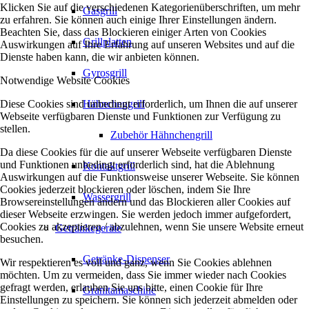
Klicken Sie auf die verschiedenen Kategorienüberschriften, um mehr
Gasgrill
zu erfahren. Sie können auch einige Ihrer Einstellungen ändern.
Beachten Sie, dass das Blockieren einiger Arten von Cookies
Grillplatten
Auswirkungen auf Ihre Erfahrung auf unseren Websites und auf die
Dienste haben kann, die wir anbieten können.
Gyrosgrill
Notwendige Website Cookies
Diese Cookies sind unbedingt erforderlich, um Ihnen die auf unserer
Hähnchengrill
Webseite verfügbaren Dienste und Funktionen zur Verfügung zu
stellen.
Zubehör Hähnchengrill
Da diese Cookies für die auf unserer Webseite verfügbaren Dienste
und Funktionen unbedingt erforderlich sind, hat die Ablehnung
Kontaktgrill
Auswirkungen auf die Funktionsweise unserer Webseite. Sie können
Cookies jederzeit blockieren oder löschen, indem Sie Ihre
Wassergrill
Browsereinstellungen ändern und das Blockieren aller Cookies auf
dieser Webseite erzwingen. Sie werden jedoch immer aufgefordert,
Cookies zu akzeptieren / abzulehnen, wenn Sie unsere Website erneut
Getränkegeräte
besuchen.
Getränke-Dispenser
Wir respektieren es voll und ganz, wenn Sie Cookies ablehnen
möchten. Um zu vermeiden, dass Sie immer wieder nach Cookies
gefragt werden, erlauben Sie uns bitte, einen Cookie für Ihre
Granitamaschine
Einstellungen zu speichern. Sie können sich jederzeit abmelden oder