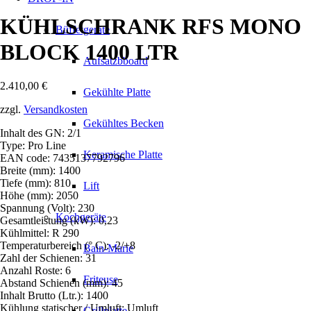
KÜHLSCHRANK RFS MONO
Büffetgeräte
BLOCK 1400 LTR
Aufsatzbboard
2.410,00
€
Gekühlte Platte
zzgl.
Versandkosten
Gekühltes Becken
Inhalt des GN: 2/1
Type: Pro Line
Keramische Platte
EAN code: 7435137792796
Breite (mm): 1400
Tiefe (mm): 810
Lift
Höhe (mm): 2050
Spannung (Volt): 230
Kochgeräte
Gesamtleistung (kW): 0,23
Kühlmittel: R 290
Temperaturbereich (° C): -2/+8
Bain-Marie
Zahl der Schienen: 31
Anzahl Roste: 6
Friteuse
Abstand Schienen (mm): 45
Inhalt Brutto (Ltr.): 1400
Kühlung statischer / Umluft: Umluft
Grillplatte