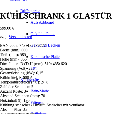
Büffetgeräte
KÜHLSCHRANK 1 GLASTÜR
Aufsatzbboard
599,00
€
Gekühlte Platte
zzgl.
Versandkosten
Gekühltes Becken
EAN code: 7435137789772
Breite (mm): 600
Tiefe (mm): 585
Keramische Platte
Höhe (mm): 855
Dim. Innere BxTxH (mm): 510x485x620
Lift
Spannung (Volt): 230
Gesamtleistung (kW): 0,15
Kühlmittel: R 600 A
Kochgeräte
Temperaturbereich (° C): 2/+8
Zahl der Schienen: 5
Bain-Marie
Anzahl Roste: 3
Abstand Schienen (mm): 70
Nutzinhalt (l): 130
Friteuse
Kühlung statischer / Umluft: Statischer mit ventilator
Abschließbar: Ja
Grillplatte