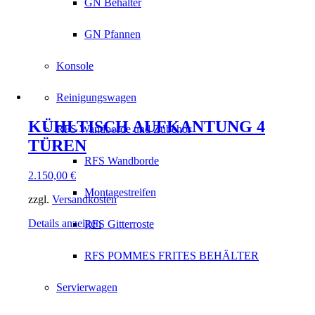
GN Behälter
GN Pfannen
Konsole
Reinigungswagen
KÜHLTISCH AUFKANTUNG 4
RFS Wandborde und Zubehör
TÜREN
RFS Wandborde
2.150,00
€
Montagestreifen
zzgl.
Versandkosten
Details anzeigen
RFS Gitterroste
RFS POMMES FRITES BEHÄLTER
Servierwagen