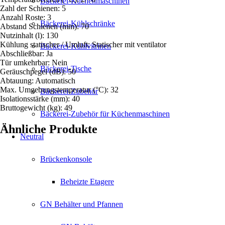
Bäckerei-Küchenmaschinen
Zahl der Schienen: 5
Anzahl Roste: 3
Bäckerei-Kühlschränke
Abstand Schienen (mm): 70
Nutzinhalt (l): 130
Kühlung statischer / Umluft: Statischer mit ventilator
Bäckerei-Kühlvitrinen
Abschließbar: Ja
Tür umkehrbar: Nein
Bäckerei-Tische
Geräuschpegel (dB): 50
Abtauung: Automatisch
Max. Umgebungstemperatur (°C): 32
Bäckerei-Zubehör
Isolationsstärke (mm): 40
Bruttogewicht (kg): 49
Bäckerei-Zubehör für Küchenmaschinen
Ähnliche Produkte
Neutral
Brückenkonsole
Beheizte Etagere
GN Behälter und Pfannen