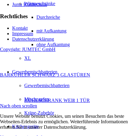
Wärmeschränke
Juma Kühltechnik
Rechtliches
Durchreiche
Kontakt
mit Aufkantung
Impressum
Datenschutzerklärung
ohne Aufkantung
Copyright: JUMTEC GmbH
XL
Gewerbemischbatterien
BARKÜHLER SCHWARZ 3 GLASTÜREN
Gewerbemischbatterien
Mischzapfen
KÜHLSCHRANK WEIß 1 TÜR
Nach oben scrollen
Kräne-Zubehör
Unsere Website benutzt Cookies, um seinen Besuchern das beste
Webseiten-Erlebnis zu ermöglichen. Weiterführende Informationen
Küchengeräte
erhalten Sie in unserer Datenschutzerklärung.