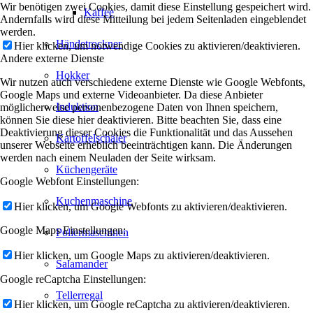
Wir benötigen zwei Cookies, damit diese Einstellung gespeichert wird.
Kaffee
Andernfalls wird diese Mitteilung bei jedem Seitenladen eingeblendet
werden.
Händetrockner
Hier klicken, um notwendige Cookies zu aktivieren/deaktivieren.
Andere externe Dienste
Hokker
Wir nutzen auch verschiedene externe Dienste wie Google Webfonts,
Google Maps und externe Videoanbieter. Da diese Anbieter
Induktion
möglicherweise personenbezogene Daten von Ihnen speichern,
können Sie diese hier deaktivieren. Bitte beachten Sie, dass eine
Deaktivierung dieser Cookies die Funktionalität und das Aussehen
Kartoffelschäler
unserer Webseite erheblich beeinträchtigen kann. Die Änderungen
werden nach einem Neuladen der Seite wirksam.
Küchengeräte
Google Webfont Einstellungen:
Kuchenmaschine
Hier klicken, um Google Webfonts zu aktivieren/deaktivieren.
Google Maps Einstellungen:
Poliermaschinen
Hier klicken, um Google Maps zu aktivieren/deaktivieren.
Salamander
Google reCaptcha Einstellungen:
Tellerregal
Hier klicken, um Google reCaptcha zu aktivieren/deaktivieren.