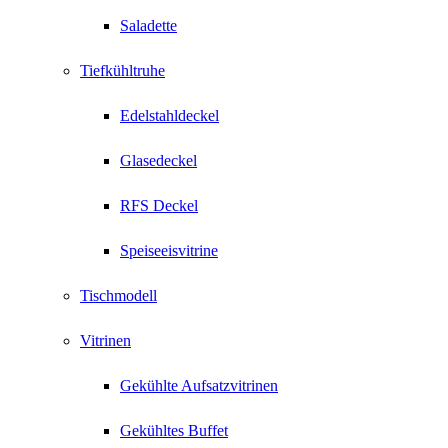
Saladette
Tiefkühltruhe
Edelstahldeckel
Glasedeckel
RFS Deckel
Speiseeisvitrine
Tischmodell
Vitrinen
Gekühlte Aufsatzvitrinen
Gekühltes Buffet