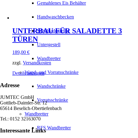
Gemahlenes Eis Behälter
Handwaschbecken
UNTERBAU FÜR SALADETTE 3
Schubladenreihe
TÜREN
Untergestell
189,00
€
Wandbretter
zzgl.
Versandkosten
Wand- und Vorratsschränke
Details anzeigen
Adresse
Wandschränke
JUMTEC GmbH
Vorratsschränke
Gottlieb-Daimler-Str. 12
65614 Beselich-Obertiefenbach
Wandbretter
Tel.: 0152 32163070
RFS Wandbretter
Interessante Links