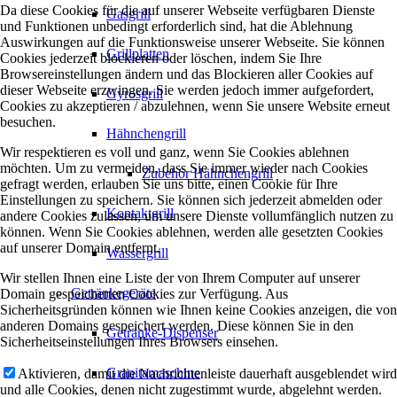
Da diese Cookies für die auf unserer Webseite verfügbaren Dienste
Gasgrill
und Funktionen unbedingt erforderlich sind, hat die Ablehnung
Auswirkungen auf die Funktionsweise unserer Webseite. Sie können
Grillplatten
Cookies jederzeit blockieren oder löschen, indem Sie Ihre
Browsereinstellungen ändern und das Blockieren aller Cookies auf
dieser Webseite erzwingen. Sie werden jedoch immer aufgefordert,
Gyrosgrill
Cookies zu akzeptieren / abzulehnen, wenn Sie unsere Website erneut
besuchen.
Hähnchengrill
Wir respektieren es voll und ganz, wenn Sie Cookies ablehnen
möchten. Um zu vermeiden, dass Sie immer wieder nach Cookies
Zubehör Hähnchengrill
gefragt werden, erlauben Sie uns bitte, einen Cookie für Ihre
Einstellungen zu speichern. Sie können sich jederzeit abmelden oder
Kontaktgrill
andere Cookies zulassen, um unsere Dienste vollumfänglich nutzen zu
können. Wenn Sie Cookies ablehnen, werden alle gesetzten Cookies
auf unserer Domain entfernt.
Wassergrill
Wir stellen Ihnen eine Liste der von Ihrem Computer auf unserer
Getränkegeräte
Domain gespeicherten Cookies zur Verfügung. Aus
Sicherheitsgründen können wie Ihnen keine Cookies anzeigen, die von
anderen Domains gespeichert werden. Diese können Sie in den
Getränke-Dispenser
Sicherheitseinstellungen Ihres Browsers einsehen.
Granitamaschine
Aktivieren, damit die Nachrichtenleiste dauerhaft ausgeblendet wird
und alle Cookies, denen nicht zugestimmt wurde, abgelehnt werden.