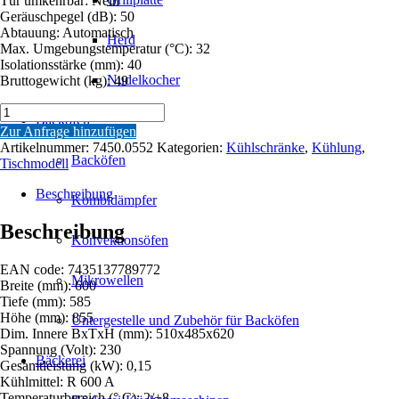
Tür umkehrbar: Nein
Geräuschpegel (dB): 50
Abtauung: Automatisch
Herd
Max. Umgebungstemperatur (°C): 32
Isolationsstärke (mm): 40
Nudelkocher
Bruttogewicht (kg): 49
KÜHLSCHRANK
Backöfen
1
Zur Anfrage hinzufügen
GLASTÜR
Artikelnummer:
7450.0552
Kategorien:
Kühlschränke
,
Kühlung
,
Menge
Backöfen
Tischmodell
Beschreibung
Kombidämpfer
Beschreibung
Konvektionsöfen
EAN code: 7435137789772
Mikrowellen
Breite (mm): 600
Tiefe (mm): 585
Höhe (mm): 855
Untergestelle und Zubehör für Backöfen
Dim. Innere BxTxH (mm): 510x485x620
Spannung (Volt): 230
Bäckerei
Gesamtleistung (kW): 0,15
Kühlmittel: R 600 A
Temperaturbereich (° C): 2/+8