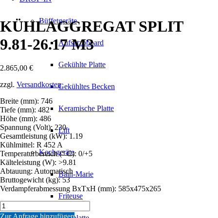
Büffetgeräte
KÜHLAGGREGAT SPLIT
9.81-26.17 M3
Aufsatzbboard
Gekühlte Platte
2.865,00
€
zzgl.
Versandkosten
Gekühltes Becken
Breite (mm): 746
Keramische Platte
Tiefe (mm): 482
Höhe (mm): 486
Spannung (Volt): 230
Lift
Gesamtleistung (kW): 1.19
Kühlmittel: R 452 A
Kochgeräte
Temperaturbereich (° C): 0/+5
Kälteleistung (W): >9.81
Abtauung: Automatisch
Bain-Marie
Bruttogewicht (kg): 53
Verdampferabmessung BxTxH (mm): 585x475x265
Friteuse
KÜHLAGGREGAT
SPLIT
Zur Anfrage hinzufügen
Grillplatte