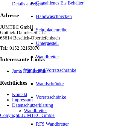
Gemahlenes Eis Behälter
Details anzeigen
Adresse
Handwaschbecken
JUMTEC GmbH
Schubladenreihe
Gottlieb-Daimler-Str. 12
65614 Beselich-Obertiefenbach
Untergestell
Tel.: 0152 32163070
Wandbretter
Interessante Links
Wand- und Vorratsschränke
Juma Kühltechnik
Rechtliches
Wandschränke
Kontakt
Vorratsschränke
Impressum
Datenschutzerklärung
Wandbretter
Copyright: JUMTEC GmbH
RFS Wandbretter