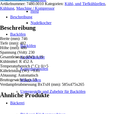
9.81-
Artikelnummer:
7480.0010
Kategorien:
Kühl- und Tiefkühlzellen
,
26.17
Kühlung
,
Maschine / Kompressor
M3
Herd
Menge
Beschreibung
Nudelkocher
Beschreibung
Backöfen
Breite (mm): 746
Tiefe (mm): 482
Backöfen
Höhe (mm): 486
Spannung (Volt): 230
Gesamtleistung (kW): 1.19
Kombidämpfer
Kühlmittel: R 452 A
Temperaturbereich (° C): 0/+5
Konvektionsöfen
Kälteleistung (W): >9.81
Abtauung: Automatisch
Bruttogewicht (kg): 53
Mikrowellen
Verdampferabmessung BxTxH (mm): 585x475x265
Untergestelle und Zubehör für Backöfen
Ähnliche Produkte
Bäckerei