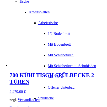
Tische
Arbeitsplatten
Arbeitstische
1/2 Bodenbrett
Mit Bodenbrett
Mit Schiebetüren
Mit Schiebetüren u. Schubladen
700 KÜHLTISCH SPÜLBECKE 2
Mit Türen
TÜREN
Offener Unterbau
2.479,00
€
Spültische
zzgl.
Versandkosten