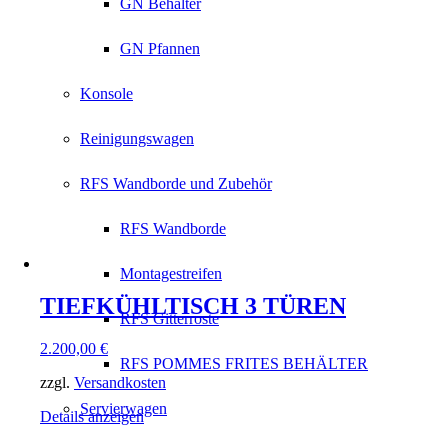
GN Behälter
GN Pfannen
Konsole
Reinigungswagen
RFS Wandborde und Zubehör
RFS Wandborde
Montagestreifen
TIEFKÜHLTISCH 3 TÜREN
RFS Gitterroste
2.200,00
€
RFS POMMES FRITES BEHÄLTER
zzgl.
Versandkosten
Servierwagen
Details anzeigen