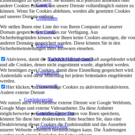
Einstellungen zu speichern. Sie können sich jederzeit abmelden oder
Gasgrill
andere Cookies zulassen, um unsere Dienste vollumfänglich nutzen zu
können. Wenn Sie Cookies ablehnen, werden alle gesetzten Cookies
auf unserer Domain entfernt.
Grillplatten
Wir stellen Ihnen eine Liste der von Ihrem Computer auf unserer
Gyrosgrill
Domain gespeicherten Cookies zur Verfügung. Aus
Sicherheitsgründen können wie Ihnen keine Cookies anzeigen, die von
anderen Domains gespeichert werden. Diese können Sie in den
Hähnchengrill
Sicherheitseinstellungen Ihres Browsers einsehen.
Zubehör Hähnchengrill
Aktivieren, damit die Nachrichtenleiste dauerhaft ausgeblendet wird
und alle Cookies, denen nicht zugestimmt wurde, abgelehnt werden.
Wir benötigen zwei Cookies, damit diese Einstellung gespeichert wird.
Kontaktgrill
Andernfalls wird diese Mitteilung bei jedem Seitenladen eingeblendet
werden.
Wassergrill
Hier klicken, um notwendige Cookies zu aktivieren/deaktivieren.
Andere externe Dienste
Getränkegeräte
Wir nutzen auch verschiedene externe Dienste wie Google Webfonts,
Google Maps und externe Videoanbieter. Da diese Anbieter
Getränke-Dispenser
möglicherweise personenbezogene Daten von Ihnen speichern,
können Sie diese hier deaktivieren. Bitte beachten Sie, dass eine
Deaktivierung dieser Cookies die Funktionalität und das Aussehen
Granitamaschine
unserer Webseite erheblich beeinträchtigen kann. Die Änderungen