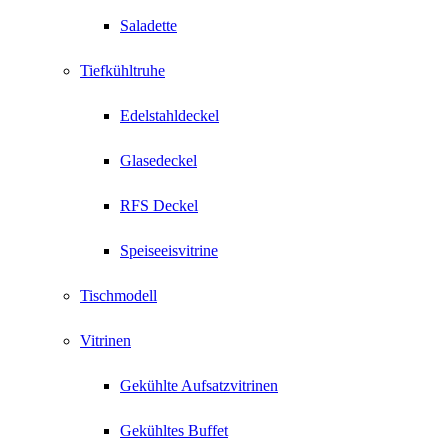
Saladette
Tiefkühltruhe
Edelstahldeckel
Glasedeckel
RFS Deckel
Speiseeisvitrine
Tischmodell
Vitrinen
Gekühlte Aufsatzvitrinen
Gekühltes Buffet