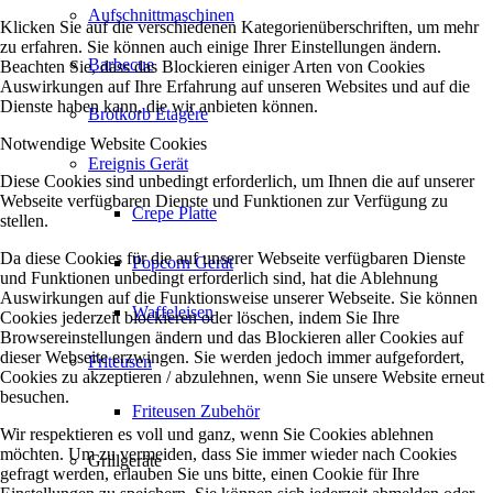
Aufschnittmaschinen
Klicken Sie auf die verschiedenen Kategorienüberschriften, um mehr
zu erfahren. Sie können auch einige Ihrer Einstellungen ändern.
Barbecue
Beachten Sie, dass das Blockieren einiger Arten von Cookies
Auswirkungen auf Ihre Erfahrung auf unseren Websites und auf die
Dienste haben kann, die wir anbieten können.
Brotkorb Etagère
Notwendige Website Cookies
Ereignis Gerät
Diese Cookies sind unbedingt erforderlich, um Ihnen die auf unserer
Webseite verfügbaren Dienste und Funktionen zur Verfügung zu
Crepe Platte
stellen.
Da diese Cookies für die auf unserer Webseite verfügbaren Dienste
Popcorn Gerät
und Funktionen unbedingt erforderlich sind, hat die Ablehnung
Auswirkungen auf die Funktionsweise unserer Webseite. Sie können
Waffeleisen
Cookies jederzeit blockieren oder löschen, indem Sie Ihre
Browsereinstellungen ändern und das Blockieren aller Cookies auf
dieser Webseite erzwingen. Sie werden jedoch immer aufgefordert,
Friteusen
Cookies zu akzeptieren / abzulehnen, wenn Sie unsere Website erneut
besuchen.
Friteusen Zubehör
Wir respektieren es voll und ganz, wenn Sie Cookies ablehnen
möchten. Um zu vermeiden, dass Sie immer wieder nach Cookies
Grillgeräte
gefragt werden, erlauben Sie uns bitte, einen Cookie für Ihre