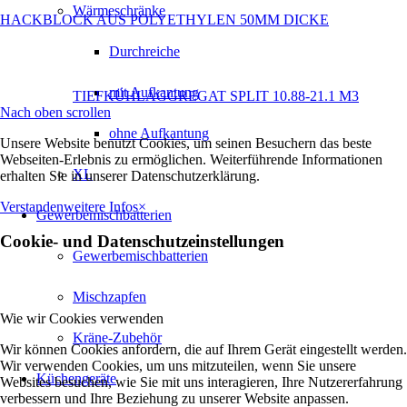
Wärmeschränke
HACKBLOCK AUS POLYETHYLEN 50MM DICKE
Durchreiche
mit Aufkantung
TIEFKÜHLAGGREGAT SPLIT 10.88-21.1 M3
Nach oben scrollen
ohne Aufkantung
Unsere Website benutzt Cookies, um seinen Besuchern das beste
Webseiten-Erlebnis zu ermöglichen. Weiterführende Informationen
XL
erhalten Sie in unserer Datenschutzerklärung.
Verstanden
weitere Infos
×
Gewerbemischbatterien
Cookie- und Datenschutzeinstellungen
Gewerbemischbatterien
Mischzapfen
Wie wir Cookies verwenden
Kräne-Zubehör
Wir können Cookies anfordern, die auf Ihrem Gerät eingestellt werden.
Wir verwenden Cookies, um uns mitzuteilen, wenn Sie unsere
Küchengeräte
Websites besuchen, wie Sie mit uns interagieren, Ihre Nutzererfahrung
verbessern und Ihre Beziehung zu unserer Website anpassen.