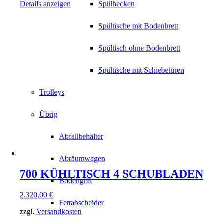
Details anzeigen
Spülbecken
Spültische mit Bodenbrett
Spültisch ohne Bodenbrett
Spültische mit Schiebetüren
Trolleys
Übrig
Abfallbehälter
Abräumwagen
700 KÜHLTISCH 4 SCHUBLADEN
Bodengrill
2.320,00
€
Fettabscheider
zzgl.
Versandkosten