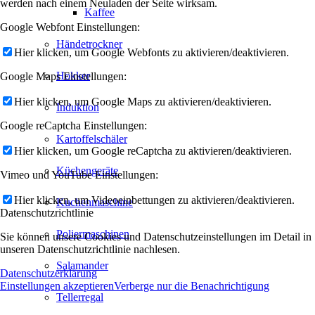
werden nach einem Neuladen der Seite wirksam.
Kaffee
Google Webfont Einstellungen:
Händetrockner
Hier klicken, um Google Webfonts zu aktivieren/deaktivieren.
Hokker
Google Maps Einstellungen:
Hier klicken, um Google Maps zu aktivieren/deaktivieren.
Induktion
Google reCaptcha Einstellungen:
Kartoffelschäler
Hier klicken, um Google reCaptcha zu aktivieren/deaktivieren.
Küchengeräte
Vimeo und YouTube Einstellungen:
Hier klicken, um Videoeinbettungen zu aktivieren/deaktivieren.
Kuchenmaschine
Datenschutzrichtlinie
Poliermaschinen
Sie können unsere Cookies und Datenschutzeinstellungen im Detail in
unseren Datenschutzrichtlinie nachlesen.
Salamander
Datenschutzerklärung
Einstellungen akzeptieren
Verberge nur die Benachrichtigung
Tellerregal