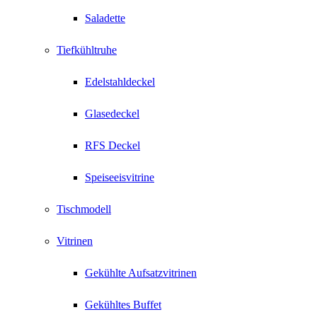
Saladette
Tiefkühltruhe
Edelstahldeckel
Glasedeckel
RFS Deckel
Speiseeisvitrine
Tischmodell
Vitrinen
Gekühlte Aufsatzvitrinen
Gekühltes Buffet