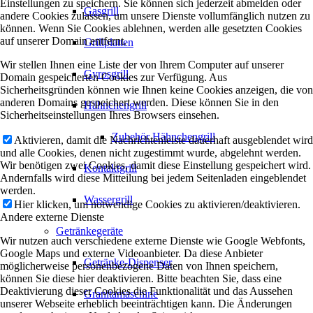
Einstellungen zu speichern. Sie können sich jederzeit abmelden oder
Gasgrill
andere Cookies zulassen, um unsere Dienste vollumfänglich nutzen zu
können. Wenn Sie Cookies ablehnen, werden alle gesetzten Cookies
auf unserer Domain entfernt.
Grillplatten
Wir stellen Ihnen eine Liste der von Ihrem Computer auf unserer
Gyrosgrill
Domain gespeicherten Cookies zur Verfügung. Aus
Sicherheitsgründen können wie Ihnen keine Cookies anzeigen, die von
anderen Domains gespeichert werden. Diese können Sie in den
Hähnchengrill
Sicherheitseinstellungen Ihres Browsers einsehen.
Zubehör Hähnchengrill
Aktivieren, damit die Nachrichtenleiste dauerhaft ausgeblendet wird
und alle Cookies, denen nicht zugestimmt wurde, abgelehnt werden.
Wir benötigen zwei Cookies, damit diese Einstellung gespeichert wird.
Kontaktgrill
Andernfalls wird diese Mitteilung bei jedem Seitenladen eingeblendet
werden.
Wassergrill
Hier klicken, um notwendige Cookies zu aktivieren/deaktivieren.
Andere externe Dienste
Getränkegeräte
Wir nutzen auch verschiedene externe Dienste wie Google Webfonts,
Google Maps und externe Videoanbieter. Da diese Anbieter
Getränke-Dispenser
möglicherweise personenbezogene Daten von Ihnen speichern,
können Sie diese hier deaktivieren. Bitte beachten Sie, dass eine
Deaktivierung dieser Cookies die Funktionalität und das Aussehen
Granitamaschine
unserer Webseite erheblich beeinträchtigen kann. Die Änderungen