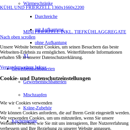
Wärmeschränke
KÜHL UND FRIERZELL 1360x1660x2200
Durchreiche
mit Aufkantung
MINI FRIERZELL INKL. TIEFKÜHLAGGREGATE
Nach oben scrollen
ohne Aufkantung
Unsere Website benutzt Cookies, um seinen Besuchern das beste
Webseiten-Erlebnis zu ermöglichen. Weiterführende Informationen
XL
erhalten Sie in unserer Datenschutzerklärung.
Verstanden
weitere Infos
×
Gewerbemischbatterien
Cookie- und Datenschutzeinstellungen
Gewerbemischbatterien
Mischzapfen
Wie wir Cookies verwenden
Kräne-Zubehör
Wir können Cookies anfordern, die auf Ihrem Gerät eingestellt werden.
Wir verwenden Cookies, um uns mitzuteilen, wenn Sie unsere
Küchengeräte
Websites besuchen, wie Sie mit uns interagieren, Ihre Nutzererfahrung
verbessern und Ihre Beziehung zu unserer Website anpassen.