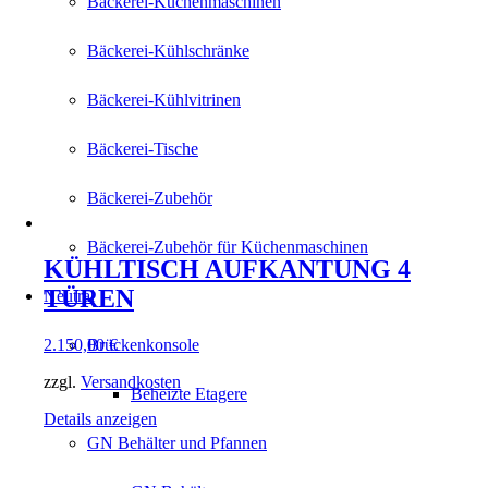
Bäckerei-Küchenmaschinen
Bäckerei-Kühlschränke
Bäckerei-Kühlvitrinen
Bäckerei-Tische
Bäckerei-Zubehör
Bäckerei-Zubehör für Küchenmaschinen
KÜHLTISCH AUFKANTUNG 4
TÜREN
Neutral
2.150,00
€
Brückenkonsole
zzgl.
Versandkosten
Beheizte Etagere
Details anzeigen
GN Behälter und Pfannen