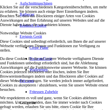
Aufschnittmaschinen
Klicken Sie auf die verschiedenen Kategorienüberschriften, um mehr
zu erfahren. Sie können auch einige Ihrer Einstellungen ändern.
Barbecue
Beachten Sie, dass das Blockieren einiger Arten von Cookies
Auswirkungen auf Ihre Erfahrung auf unseren Websites und auf die
Dienste haben kann, die wir anbieten können.
Brotkorb Etagère
Notwendige Website Cookies
Ereignis Gerät
Diese Cookies sind unbedingt erforderlich, um Ihnen die auf unserer
Webseite verfügbaren Dienste und Funktionen zur Verfügung zu
Crepe Platte
stellen.
Da diese Cookies für die auf unserer Webseite verfügbaren Dienste
Popcorn Gerät
und Funktionen unbedingt erforderlich sind, hat die Ablehnung
Auswirkungen auf die Funktionsweise unserer Webseite. Sie können
Waffeleisen
Cookies jederzeit blockieren oder löschen, indem Sie Ihre
Browsereinstellungen ändern und das Blockieren aller Cookies auf
dieser Webseite erzwingen. Sie werden jedoch immer aufgefordert,
Friteusen
Cookies zu akzeptieren / abzulehnen, wenn Sie unsere Website erneut
besuchen.
Friteusen Zubehör
Wir respektieren es voll und ganz, wenn Sie Cookies ablehnen
möchten. Um zu vermeiden, dass Sie immer wieder nach Cookies
Grillgeräte
gefragt werden, erlauben Sie uns bitte, einen Cookie für Ihre