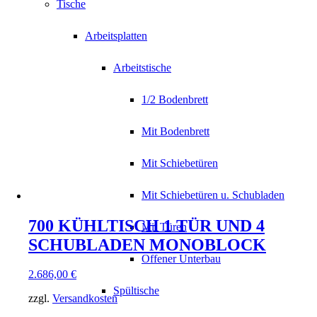
Tische
Arbeitsplatten
Arbeitstische
1/2 Bodenbrett
Mit Bodenbrett
Mit Schiebetüren
Mit Schiebetüren u. Schubladen
700 KÜHLTISCH 1 TÜR UND 4
Mit Türen
SCHUBLADEN MONOBLOCK
Offener Unterbau
2.686,00
€
Spültische
zzgl.
Versandkosten