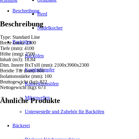
Kühlung
100MM
Menge
Beschreibung
Herd
Beschreibung
Nudelkocher
Type: Standard Line
Backöfen
Breite (mm): 2300
Tiefe (mm): 4100
Höhe (mm): 2500
Backöfen
Inhalt (m3): 18.84
Dim. Innere BxTxH (mm): 2100x3900x2300
Kombidämpfer
Breidte Tür (mm): 800
Isolationsstärke (mm): 100
Bruttogewicht (kg): 822
Konvektionsöfen
Nettogewicht (kg): 673
Mikrowellen
Ähnliche Produkte
Untergestelle und Zubehör für Backöfen
Bäckerei