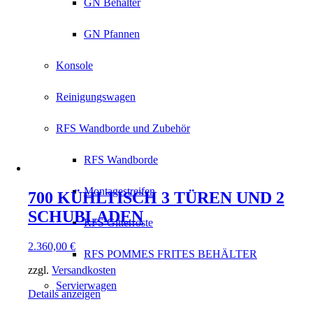
GN Behälter
GN Pfannen
Konsole
Reinigungswagen
RFS Wandborde und Zubehör
RFS Wandborde
Montagestreifen
700 KÜHLTISCH 3 TÜREN UND 2
SCHUBLADEN
RFS Gitterroste
2.360,00
€
RFS POMMES FRITES BEHÄLTER
zzgl.
Versandkosten
Servierwagen
Details anzeigen