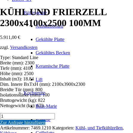
KÜHL UND FRIERZELL
Büffetgeräte
2300x4100x2500 100MM
Aufsatzbboard
5.911,00
€
Gekühlte Platte
zzgl.
Versandkosten
Gekühltes Becken
Type: Standard Line
Breite (mm): 2300
Keramische Platte
Tiefe (mm): 4100
Höhe (mm): 2500
Inhalt (m3): 18.84
Lift
Dim. Innere BxTxH (mm): 2100x3900x2300
Breidte Tür (mm): 800
Kochgeräte
Isolationsstärke (mm): 100
Bruttogewicht (kg): 822
Nettogewicht (kg): 673
Bain-Marie
KÜHL
Friteuse
UND
Zur Anfrage hinzufügen
FRIERZELL
Artikelnummer:
7469.1210
Kategorien:
Kühl- und Tiefkühlzellen
,
2300x4100x2500
Grillplatte