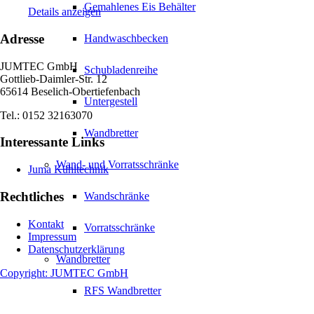
Gemahlenes Eis Behälter
Details anzeigen
Adresse
Handwaschbecken
JUMTEC GmbH
Schubladenreihe
Gottlieb-Daimler-Str. 12
65614 Beselich-Obertiefenbach
Untergestell
Tel.: 0152 32163070
Wandbretter
Interessante Links
Wand- und Vorratsschränke
Juma Kühltechnik
Rechtliches
Wandschränke
Kontakt
Vorratsschränke
Impressum
Datenschutzerklärung
Wandbretter
Copyright: JUMTEC GmbH
RFS Wandbretter