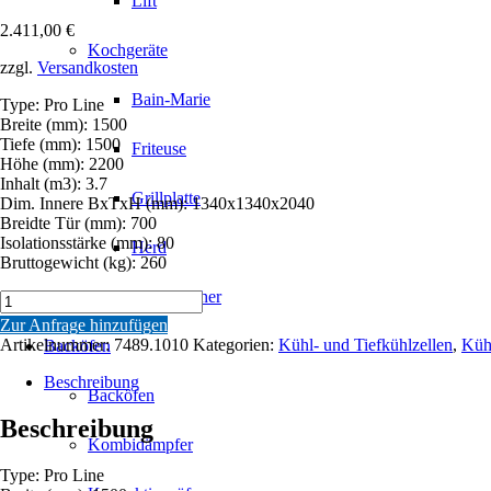
Lift
2.411,00
€
Kochgeräte
zzgl.
Versandkosten
Bain-Marie
Type: Pro Line
Breite (mm): 1500
Tiefe (mm): 1500
Friteuse
Höhe (mm): 2200
Inhalt (m3): 3.7
Grillplatte
Dim. Innere BxTxH (mm): 1340x1340x2040
Breidte Tür (mm): 700
Isolationsstärke (mm): 80
Herd
Bruttogewicht (kg): 260
Nudelkocher
KÜHL
UND
Zur Anfrage hinzufügen
FRIERZELL
Artikelnummer:
7489.1010
Kategorien:
Kühl- und Tiefkühlzellen
,
Küh
Backöfen
1500X1500X2200
Menge
Beschreibung
Backöfen
Beschreibung
Kombidämpfer
Type: Pro Line