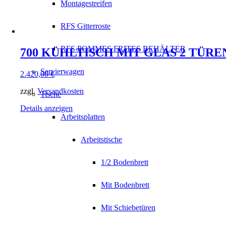
Montagestreifen
RFS Gitterroste
RFS POMMES FRITES BEHÄLTER
700 KÜHLTISCH MIT GLAS 2 TÜREN 
Servierwagen
2.420,00
€
zzgl.
Versandkosten
Tische
Details anzeigen
Arbeitsplatten
Arbeitstische
1/2 Bodenbrett
Mit Bodenbrett
Mit Schiebetüren