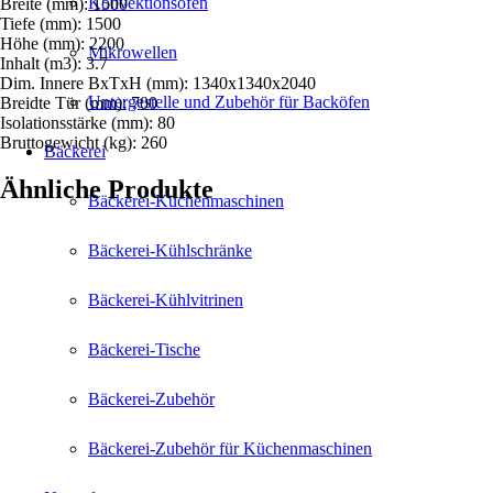
Konvektionsöfen
Breite (mm): 1500
Tiefe (mm): 1500
Höhe (mm): 2200
Mikrowellen
Inhalt (m3): 3.7
Dim. Innere BxTxH (mm): 1340x1340x2040
Untergestelle und Zubehör für Backöfen
Breidte Tür (mm): 700
Isolationsstärke (mm): 80
Bruttogewicht (kg): 260
Bäckerei
Ähnliche Produkte
Bäckerei-Küchenmaschinen
Bäckerei-Kühlschränke
Bäckerei-Kühlvitrinen
Bäckerei-Tische
Bäckerei-Zubehör
Bäckerei-Zubehör für Küchenmaschinen