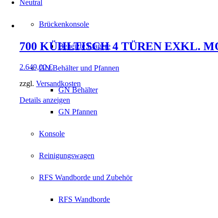
Neutral
Brückenkonsole
700 KÜHLTISCH 4 TÜREN EXKL. 
Beheizte Etagere
2.649,00
€
GN Behälter und Pfannen
zzgl.
Versandkosten
GN Behälter
Details anzeigen
GN Pfannen
Konsole
Reinigungswagen
RFS Wandborde und Zubehör
RFS Wandborde