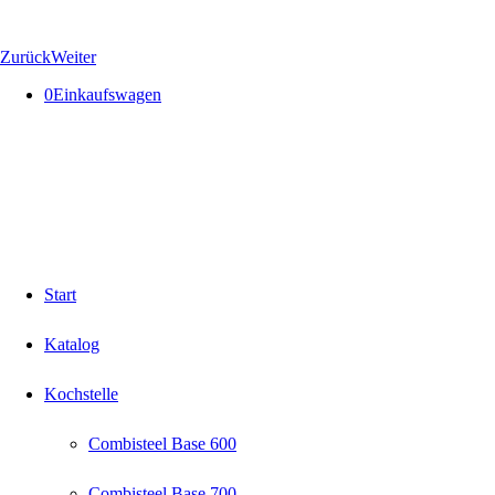
Zurück
Weiter
0
Einkaufswagen
Start
Katalog
Kochstelle
Combisteel Base 600
Combisteel Base 700