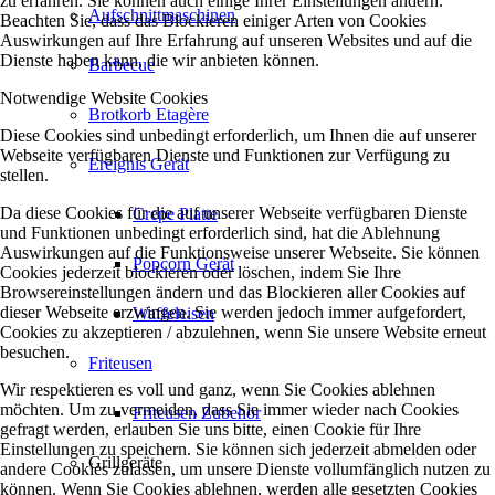
zu erfahren. Sie können auch einige Ihrer Einstellungen ändern.
Aufschnittmaschinen
Beachten Sie, dass das Blockieren einiger Arten von Cookies
Auswirkungen auf Ihre Erfahrung auf unseren Websites und auf die
Dienste haben kann, die wir anbieten können.
Barbecue
Notwendige Website Cookies
Brotkorb Etagère
Diese Cookies sind unbedingt erforderlich, um Ihnen die auf unserer
Webseite verfügbaren Dienste und Funktionen zur Verfügung zu
Ereignis Gerät
stellen.
Da diese Cookies für die auf unserer Webseite verfügbaren Dienste
Crepe Platte
und Funktionen unbedingt erforderlich sind, hat die Ablehnung
Auswirkungen auf die Funktionsweise unserer Webseite. Sie können
Popcorn Gerät
Cookies jederzeit blockieren oder löschen, indem Sie Ihre
Browsereinstellungen ändern und das Blockieren aller Cookies auf
dieser Webseite erzwingen. Sie werden jedoch immer aufgefordert,
Waffeleisen
Cookies zu akzeptieren / abzulehnen, wenn Sie unsere Website erneut
besuchen.
Friteusen
Wir respektieren es voll und ganz, wenn Sie Cookies ablehnen
möchten. Um zu vermeiden, dass Sie immer wieder nach Cookies
Friteusen Zubehör
gefragt werden, erlauben Sie uns bitte, einen Cookie für Ihre
Einstellungen zu speichern. Sie können sich jederzeit abmelden oder
Grillgeräte
andere Cookies zulassen, um unsere Dienste vollumfänglich nutzen zu
können. Wenn Sie Cookies ablehnen, werden alle gesetzten Cookies