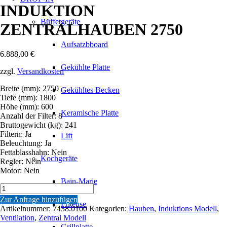
INDUKTION
Büffetgeräte
ZENTRALHAUBEN 2750
Aufsatzbboard
6.888,00
€
Gekühlte Platte
zzgl.
Versandkosten
Breite (mm): 2750
Gekühltes Becken
Tiefe (mm): 1800
Höhe (mm): 600
Keramische Platte
Anzahl der Filter: 8
Bruttogewicht (kg): 241
Filtern: Ja
Lift
Beleuchtung: Ja
Fettablasshahn: Nein
Kochgeräte
Regler: Nein
Motor: Nein
Bain-Marie
INDUKTION
ZENTRALHAUBEN
Zur Anfrage hinzufügen
Friteuse
2750
Artikelnummer:
7438.0100
Kategorien:
Hauben
,
Induktions Modell
,
Menge
Ventilation
,
Zentral Modell
Grillplatte