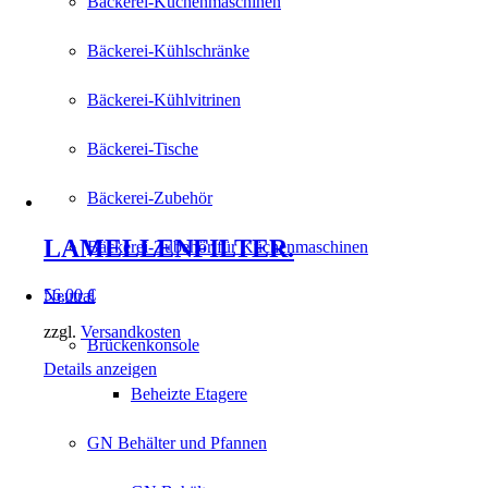
Bäckerei-Küchenmaschinen
Bäckerei-Kühlschränke
Bäckerei-Kühlvitrinen
Bäckerei-Tische
Bäckerei-Zubehör
LAMELLENFILTER.
Bäckerei-Zubehör für Küchenmaschinen
56,00
€
Neutral
zzgl.
Versandkosten
Brückenkonsole
Details anzeigen
Beheizte Etagere
GN Behälter und Pfannen