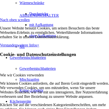
Wärmeschränke
Durchreiche
ABBLENDSCHALTER
Nach oben scrollen
mit Aufkantung
Unsere Website benutzt Cookies, um seinen Besuchern das beste
Webseiten-Erlebnis zu ermöglichen. Weiterführende Informationen
ohne Aufkantung
erhalten Sie in unserer Datenschutzerklärung.
Verstanden
weitere Infos
×
XL
Cookie- und Datenschutzeinstellungen
Gewerbemischbatterien
Gewerbemischbatterien
Wie wir Cookies verwenden
Mischzapfen
Wir können Cookies anfordern, die auf Ihrem Gerät eingestellt werden.
Wir verwenden Cookies, um uns mitzuteilen, wenn Sie unsere
Kräne-Zubehör
Websites besuchen, wie Sie mit uns interagieren, Ihre Nutzererfahrung
verbessern und Ihre Beziehung zu unserer Website anpassen.
Küchengeräte
Klicken Sie auf die verschiedenen Kategorienüberschriften, um mehr