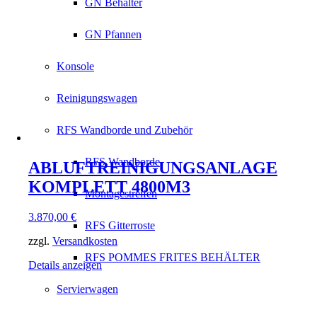
GN Behälter
GN Pfannen
Konsole
Reinigungswagen
RFS Wandborde und Zubehör
RFS Wandborde
ABLUFTREINIGUNGSANLAGE
KOMPLETT 4800M3
Montagestreifen
3.870,00
€
RFS Gitterroste
zzgl.
Versandkosten
RFS POMMES FRITES BEHÄLTER
Details anzeigen
Servierwagen