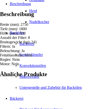
Beschreibung
Herd
Beschreibung
Nudelkocher
Breite (mm): 2750
Tiefe (mm): 1800
Backöfen
Höhe (mm): 600
Anzahl der Filter: 8
Bruttogewicht (kg): 241
Backöfen
Filtern: Ja
Beleuchtung: Ja
Kombidämpfer
Fettablasshahn: Nein
Regler: Nein
Motor: Nein
Konvektionsöfen
Ähnliche Produkte
Mikrowellen
Untergestelle und Zubehör für Backöfen
Bäckerei