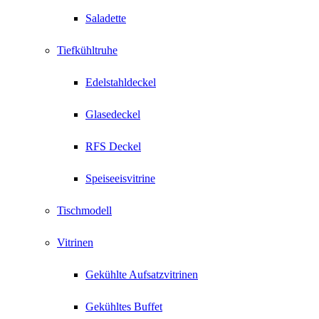
Saladette
Tiefkühltruhe
Edelstahldeckel
Glasedeckel
RFS Deckel
Speiseeisvitrine
Tischmodell
Vitrinen
Gekühlte Aufsatzvitrinen
Gekühltes Buffet