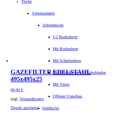
Tische
Arbeitsplatten
Arbeitstische
1/2 Bodenbrett
Mit Bodenbrett
Mit Schiebetüren
GAZEFILTER EDELSTAHL
Mit Schiebetüren u. Schubladen
495x495x25
Mit Türen
96,00
€
Offener Unterbau
zzgl.
Versandkosten
Details anzeigen
Spültische