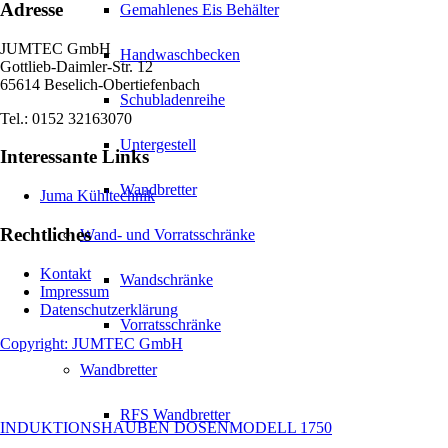
Adresse
Gemahlenes Eis Behälter
JUMTEC GmbH
Handwaschbecken
Gottlieb-Daimler-Str. 12
65614 Beselich-Obertiefenbach
Schubladenreihe
Tel.: 0152 32163070
Untergestell
Interessante Links
Wandbretter
Juma Kühltechnik
Rechtliches
Wand- und Vorratsschränke
Kontakt
Wandschränke
Impressum
Datenschutzerklärung
Vorratsschränke
Copyright: JUMTEC GmbH
Wandbretter
RFS Wandbretter
INDUKTIONSHAUBEN DOSENMODELL 1750