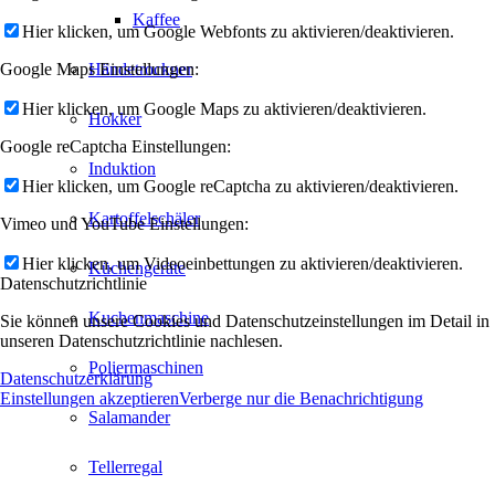
Kaffee
Hier klicken, um Google Webfonts zu aktivieren/deaktivieren.
Google Maps Einstellungen:
Händetrockner
Hier klicken, um Google Maps zu aktivieren/deaktivieren.
Hokker
Google reCaptcha Einstellungen:
Induktion
Hier klicken, um Google reCaptcha zu aktivieren/deaktivieren.
Kartoffelschäler
Vimeo und YouTube Einstellungen:
Hier klicken, um Videoeinbettungen zu aktivieren/deaktivieren.
Küchengeräte
Datenschutzrichtlinie
Kuchenmaschine
Sie können unsere Cookies und Datenschutzeinstellungen im Detail in
unseren Datenschutzrichtlinie nachlesen.
Poliermaschinen
Datenschutzerklärung
Einstellungen akzeptieren
Verberge nur die Benachrichtigung
Salamander
Tellerregal