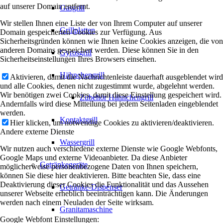
auf unserer Domain entfernt.
Gasgrill
Wir stellen Ihnen eine Liste der von Ihrem Computer auf unserer
Grillplatten
Domain gespeicherten Cookies zur Verfügung. Aus
Sicherheitsgründen können wie Ihnen keine Cookies anzeigen, die von
anderen Domains gespeichert werden. Diese können Sie in den
Gyrosgrill
Sicherheitseinstellungen Ihres Browsers einsehen.
Hähnchengrill
Aktivieren, damit die Nachrichtenleiste dauerhaft ausgeblendet wird
und alle Cookies, denen nicht zugestimmt wurde, abgelehnt werden.
Wir benötigen zwei Cookies, damit diese Einstellung gespeichert wird.
Zubehör Hähnchengrill
Andernfalls wird diese Mitteilung bei jedem Seitenladen eingeblendet
werden.
Kontaktgrill
Hier klicken, um notwendige Cookies zu aktivieren/deaktivieren.
Andere externe Dienste
Wassergrill
Wir nutzen auch verschiedene externe Dienste wie Google Webfonts,
Google Maps und externe Videoanbieter. Da diese Anbieter
Getränkegeräte
möglicherweise personenbezogene Daten von Ihnen speichern,
können Sie diese hier deaktivieren. Bitte beachten Sie, dass eine
Deaktivierung dieser Cookies die Funktionalität und das Aussehen
Getränke-Dispenser
unserer Webseite erheblich beeinträchtigen kann. Die Änderungen
werden nach einem Neuladen der Seite wirksam.
Granitamaschine
Google Webfont Einstellungen: