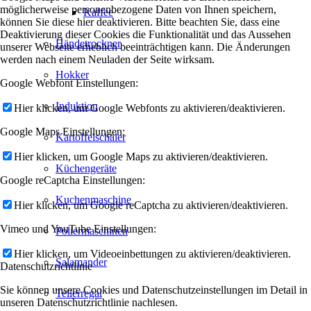
möglicherweise personenbezogene Daten von Ihnen speichern,
Kaffee
können Sie diese hier deaktivieren. Bitte beachten Sie, dass eine
Deaktivierung dieser Cookies die Funktionalität und das Aussehen
Händetrockner
unserer Webseite erheblich beeinträchtigen kann. Die Änderungen
werden nach einem Neuladen der Seite wirksam.
Hokker
Google Webfont Einstellungen:
Induktion
Hier klicken, um Google Webfonts zu aktivieren/deaktivieren.
Google Maps Einstellungen:
Kartoffelschäler
Hier klicken, um Google Maps zu aktivieren/deaktivieren.
Küchengeräte
Google reCaptcha Einstellungen:
Kuchenmaschine
Hier klicken, um Google reCaptcha zu aktivieren/deaktivieren.
Vimeo und YouTube Einstellungen:
Poliermaschinen
Hier klicken, um Videoeinbettungen zu aktivieren/deaktivieren.
Salamander
Datenschutzrichtlinie
Sie können unsere Cookies und Datenschutzeinstellungen im Detail in
Tellerregal
unseren Datenschutzrichtlinie nachlesen.