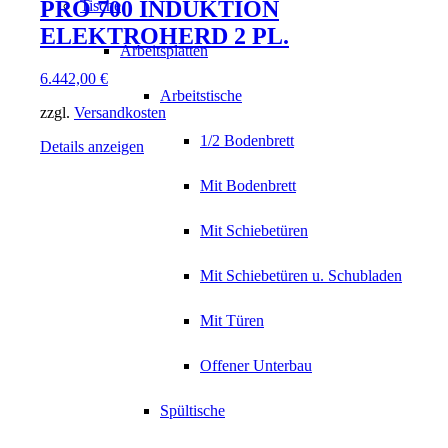
PRO 700 INDUKTION
Tische
ELEKTROHERD 2 PL.
Arbeitsplatten
6.442,00
€
Arbeitstische
zzgl.
Versandkosten
1/2 Bodenbrett
Details anzeigen
Mit Bodenbrett
Mit Schiebetüren
Mit Schiebetüren u. Schubladen
Mit Türen
Offener Unterbau
Spültische