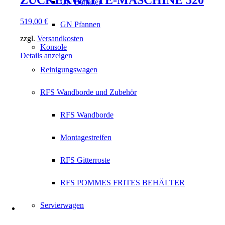
GN Behälter
519,00
€
GN Pfannen
zzgl.
Versandkosten
Konsole
Details anzeigen
Reinigungswagen
RFS Wandborde und Zubehör
RFS Wandborde
Montagestreifen
RFS Gitterroste
RFS POMMES FRITES BEHÄLTER
Servierwagen