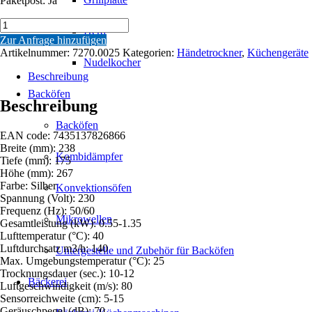
Paketpost: Ja
HÄNDETROCKNER
Herd
HD-
Zur Anfrage hinzufügen
15
Artikelnummer:
7270.0025
Kategorien:
Händetrockner
,
Küchengeräte
Menge
Nudelkocher
Beschreibung
Backöfen
Beschreibung
Backöfen
EAN code: 7435137826866
Breite (mm): 238
Kombidämpfer
Tiefe (mm): 175
Höhe (mm): 267
Farbe: Silber
Konvektionsöfen
Spannung (Volt): 230
Frequenz (Hz): 50/60
Mikrowellen
Gesamtleistung (kW): 0.55-1.35
Lufttemperatur (°C): 40
Luftdurchsatz m3/h: 140
Untergestelle und Zubehör für Backöfen
Max. Umgebungstemperatur (°C): 25
Trocknungsdauer (sec.): 10-12
Bäckerei
Luftgeschwindigkeit (m/s): 80
Sensorreichweite (cm): 5-15
Geräuschpegel (dB): 70