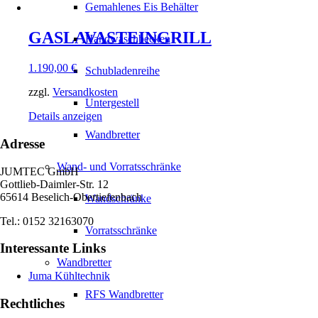
Gemahlenes Eis Behälter
GASLAVASTEINGRILL
Handwaschbecken
1.190,00
€
Schubladenreihe
zzgl.
Versandkosten
Untergestell
Details anzeigen
Wandbretter
Adresse
Wand- und Vorratsschränke
JUMTEC GmbH
Gottlieb-Daimler-Str. 12
65614 Beselich-Obertiefenbach
Wandschränke
Tel.: 0152 32163070
Vorratsschränke
Interessante Links
Wandbretter
Juma Kühltechnik
RFS Wandbretter
Rechtliches