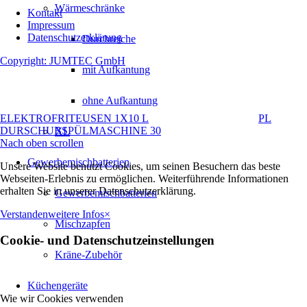
Wärmeschränke
Kontakt
Impressum
Datenschutzerklärung
Durchreiche
Copyright: JUMTEC GmbH
mit Aufkantung
ohne Aufkantung
ELEKTROFRITEUSEN 1X10 L
PL
DURSCHUBSPÜLMASCHINE 30
XL
Nach oben scrollen
Gewerbemischbatterien
Unsere Website benutzt Cookies, um seinen Besuchern das beste
Webseiten-Erlebnis zu ermöglichen. Weiterführende Informationen
erhalten Sie in unserer Datenschutzerklärung.
Gewerbemischbatterien
Verstanden
weitere Infos
×
Mischzapfen
Cookie- und Datenschutzeinstellungen
Kräne-Zubehör
Küchengeräte
Wie wir Cookies verwenden