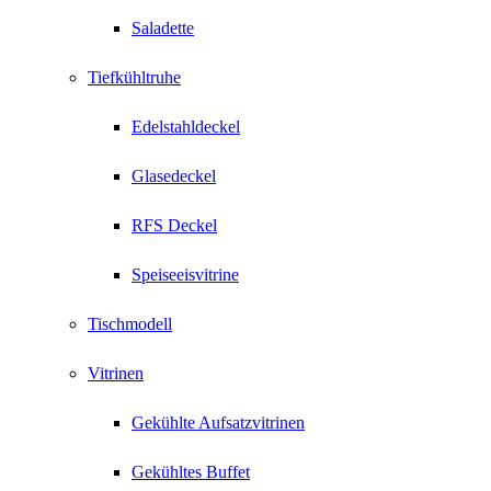
Saladette
Tiefkühltruhe
Edelstahldeckel
Glasedeckel
RFS Deckel
Speiseeisvitrine
Tischmodell
Vitrinen
Gekühlte Aufsatzvitrinen
Gekühltes Buffet