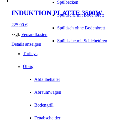
Spülbecken
INDUKTION PLATTE 3500W
Spültische mit Bodenbrett
225,00
€
Spültisch ohne Bodenbrett
zzgl.
Versandkosten
Spültische mit Schiebetüren
Details anzeigen
Trolleys
Übrig
Abfallbehälter
Abräumwagen
Bodengrill
Fettabscheider