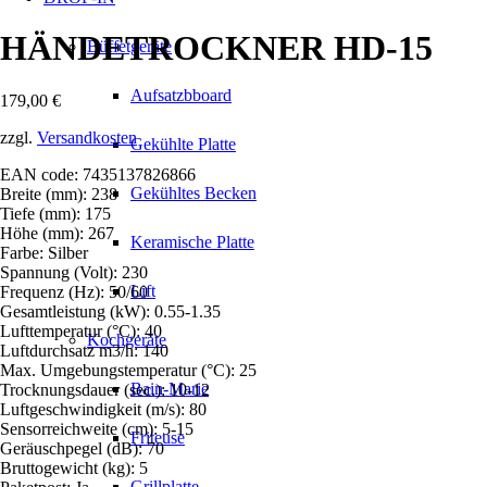
HÄNDETROCKNER HD-15
Büffetgeräte
Aufsatzbboard
179,00
€
zzgl.
Versandkosten
Gekühlte Platte
EAN code: 7435137826866
Gekühltes Becken
Breite (mm): 238
Tiefe (mm): 175
Höhe (mm): 267
Keramische Platte
Farbe: Silber
Spannung (Volt): 230
Lift
Frequenz (Hz): 50/60
Gesamtleistung (kW): 0.55-1.35
Lufttemperatur (°C): 40
Kochgeräte
Luftdurchsatz m3/h: 140
Max. Umgebungstemperatur (°C): 25
Bain-Marie
Trocknungsdauer (sec.): 10-12
Luftgeschwindigkeit (m/s): 80
Sensorreichweite (cm): 5-15
Friteuse
Geräuschpegel (dB): 70
Bruttogewicht (kg): 5
Grillplatte