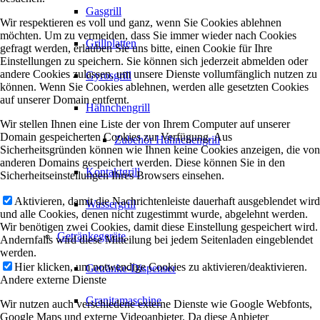
Gasgrill
Wir respektieren es voll und ganz, wenn Sie Cookies ablehnen
möchten. Um zu vermeiden, dass Sie immer wieder nach Cookies
Grillplatten
gefragt werden, erlauben Sie uns bitte, einen Cookie für Ihre
Einstellungen zu speichern. Sie können sich jederzeit abmelden oder
andere Cookies zulassen, um unsere Dienste vollumfänglich nutzen zu
Gyrosgrill
können. Wenn Sie Cookies ablehnen, werden alle gesetzten Cookies
auf unserer Domain entfernt.
Hähnchengrill
Wir stellen Ihnen eine Liste der von Ihrem Computer auf unserer
Domain gespeicherten Cookies zur Verfügung. Aus
Zubehör Hähnchengrill
Sicherheitsgründen können wie Ihnen keine Cookies anzeigen, die von
anderen Domains gespeichert werden. Diese können Sie in den
Kontaktgrill
Sicherheitseinstellungen Ihres Browsers einsehen.
Aktivieren, damit die Nachrichtenleiste dauerhaft ausgeblendet wird
Wassergrill
und alle Cookies, denen nicht zugestimmt wurde, abgelehnt werden.
Wir benötigen zwei Cookies, damit diese Einstellung gespeichert wird.
Getränkegeräte
Andernfalls wird diese Mitteilung bei jedem Seitenladen eingeblendet
werden.
Hier klicken, um notwendige Cookies zu aktivieren/deaktivieren.
Getränke-Dispenser
Andere externe Dienste
Granitamaschine
Wir nutzen auch verschiedene externe Dienste wie Google Webfonts,
Google Maps und externe Videoanbieter. Da diese Anbieter