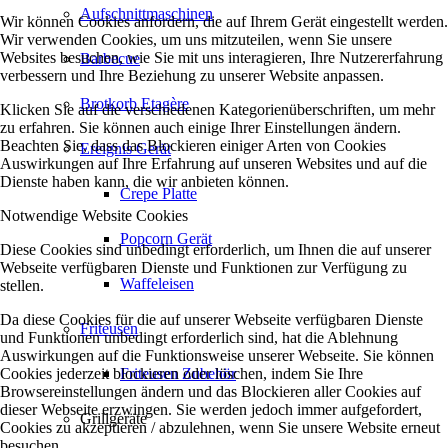
Aufschnittmaschinen
Wir können Cookies anfordern, die auf Ihrem Gerät eingestellt werden.
Wir verwenden Cookies, um uns mitzuteilen, wenn Sie unsere
Websites besuchen, wie Sie mit uns interagieren, Ihre Nutzererfahrung
Barbecue
verbessern und Ihre Beziehung zu unserer Website anpassen.
Brotkorb Etagère
Klicken Sie auf die verschiedenen Kategorienüberschriften, um mehr
zu erfahren. Sie können auch einige Ihrer Einstellungen ändern.
Beachten Sie, dass das Blockieren einiger Arten von Cookies
Ereignis Gerät
Auswirkungen auf Ihre Erfahrung auf unseren Websites und auf die
Dienste haben kann, die wir anbieten können.
Crepe Platte
Notwendige Website Cookies
Popcorn Gerät
Diese Cookies sind unbedingt erforderlich, um Ihnen die auf unserer
Webseite verfügbaren Dienste und Funktionen zur Verfügung zu
Waffeleisen
stellen.
Da diese Cookies für die auf unserer Webseite verfügbaren Dienste
Friteusen
und Funktionen unbedingt erforderlich sind, hat die Ablehnung
Auswirkungen auf die Funktionsweise unserer Webseite. Sie können
Cookies jederzeit blockieren oder löschen, indem Sie Ihre
Friteusen Zubehör
Browsereinstellungen ändern und das Blockieren aller Cookies auf
dieser Webseite erzwingen. Sie werden jedoch immer aufgefordert,
Grillgeräte
Cookies zu akzeptieren / abzulehnen, wenn Sie unsere Website erneut
besuchen.