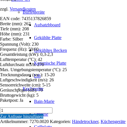
zzgl.
Versandkosten
Büffetgeräte
EAN code: 7435137826859
Breite (mm): 262
Aufsatzbboard
Tiefe (mm): 208
Höhe (mm): 231
Gekühlte Platte
Farbe: Silber
Spannung (Volt): 230
Frequenz (Hz): 50/60
Gekühltes Becken
Gesamtleistung (kW): 0,3-2,3
Lufttemperatur (°C): 42
Keramische Platte
Luftdurchsatz m3/h: 270
Max. Umgebungstemperatur (°C): 25
Trocknungsdauer (sec.): 15-20
Lift
Luftgeschwindigkeit (m/s): 26
Sensorreichweite (cm): 5-15
Kochgeräte
Geräuschpegel (dB): 70
Bruttogewicht (kg): 5
Paketpost: Ja
Bain-Marie
HÄNDETROCKNER
Friteuse
HD-
Zur Anfrage hinzufügen
05
Artikelnummer:
7270.0020
Kategorien:
Händetrockner
,
Küchengeräte
Menge
Grillplatte