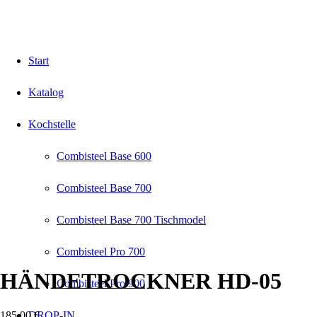
Start
Katalog
Kochstelle
Combisteel Base 600
Combisteel Base 700
Combisteel Base 700 Tischmodel
Combisteel Pro 700
HÄNDETROCKNER HD-05
Combisteel Pro 900
185,00
€
DROP-IN