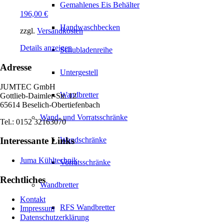
Gemahlenes Eis Behälter
196,00
€
Handwaschbecken
zzgl.
Versandkosten
Details anzeigen
Schubladenreihe
Adresse
Untergestell
JUMTEC GmbH
Wandbretter
Gottlieb-Daimler-Str. 12
65614 Beselich-Obertiefenbach
Wand- und Vorratsschränke
Tel.: 0152 32163070
Interessante Links
Wandschränke
Juma Kühltechnik
Vorratsschränke
Rechtliches
Wandbretter
Kontakt
RFS Wandbretter
Impressum
Datenschutzerklärung