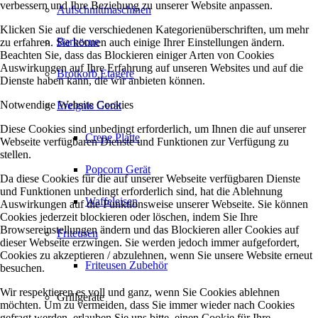
verbessern und Ihre Beziehung zu unserer Website anpassen.
Aufschnittmaschinen
Klicken Sie auf die verschiedenen Kategorienüberschriften, um mehr
Barbecue
zu erfahren. Sie können auch einige Ihrer Einstellungen ändern.
Beachten Sie, dass das Blockieren einiger Arten von Cookies
Auswirkungen auf Ihre Erfahrung auf unseren Websites und auf die
Brotkorb Etagère
Dienste haben kann, die wir anbieten können.
Notwendige Website Cookies
Ereignis Gerät
Diese Cookies sind unbedingt erforderlich, um Ihnen die auf unserer
Crepe Platte
Webseite verfügbaren Dienste und Funktionen zur Verfügung zu
stellen.
Popcorn Gerät
Da diese Cookies für die auf unserer Webseite verfügbaren Dienste
und Funktionen unbedingt erforderlich sind, hat die Ablehnung
Waffeleisen
Auswirkungen auf die Funktionsweise unserer Webseite. Sie können
Cookies jederzeit blockieren oder löschen, indem Sie Ihre
Browsereinstellungen ändern und das Blockieren aller Cookies auf
Friteusen
dieser Webseite erzwingen. Sie werden jedoch immer aufgefordert,
Cookies zu akzeptieren / abzulehnen, wenn Sie unsere Website erneut
Friteusen Zubehör
besuchen.
Wir respektieren es voll und ganz, wenn Sie Cookies ablehnen
Grillgeräte
möchten. Um zu vermeiden, dass Sie immer wieder nach Cookies
gefragt werden, erlauben Sie uns bitte, einen Cookie für Ihre