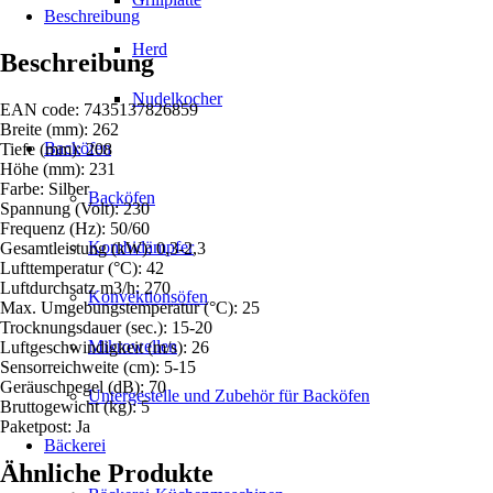
Beschreibung
Herd
Beschreibung
Nudelkocher
EAN code: 7435137826859
Breite (mm): 262
Backöfen
Tiefe (mm): 208
Höhe (mm): 231
Farbe: Silber
Backöfen
Spannung (Volt): 230
Frequenz (Hz): 50/60
Kombidämpfer
Gesamtleistung (kW): 0,3-2,3
Lufttemperatur (°C): 42
Luftdurchsatz m3/h: 270
Konvektionsöfen
Max. Umgebungstemperatur (°C): 25
Trocknungsdauer (sec.): 15-20
Mikrowellen
Luftgeschwindigkeit (m/s): 26
Sensorreichweite (cm): 5-15
Geräuschpegel (dB): 70
Untergestelle und Zubehör für Backöfen
Bruttogewicht (kg): 5
Paketpost: Ja
Bäckerei
Ähnliche Produkte