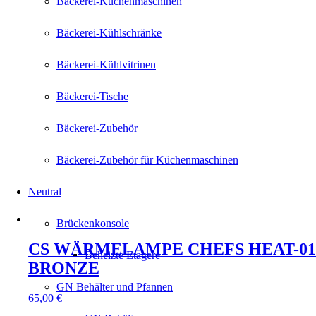
Bäckerei-Küchenmaschinen
Bäckerei-Kühlschränke
Bäckerei-Kühlvitrinen
Bäckerei-Tische
Bäckerei-Zubehör
Bäckerei-Zubehör für Küchenmaschinen
Neutral
Brückenkonsole
CS WÄRMELAMPE CHEFS HEAT-01
Beheizte Etagere
BRONZE
GN Behälter und Pfannen
65,00
€