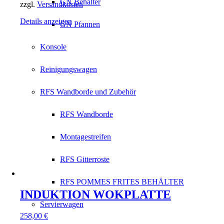
GN Behälter
zzgl.
Versandkosten
Details anzeigen
GN Pfannen
Konsole
Reinigungswagen
RFS Wandborde und Zubehör
RFS Wandborde
Montagestreifen
RFS Gitterroste
RFS POMMES FRITES BEHÄLTER
INDUKTION WOKPLATTE
Servierwagen
258,00
€