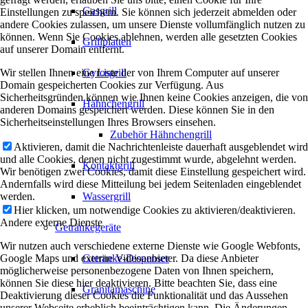
Gasgrill
Einstellungen zu speichern. Sie können sich jederzeit abmelden oder
andere Cookies zulassen, um unsere Dienste vollumfänglich nutzen zu
können. Wenn Sie Cookies ablehnen, werden alle gesetzten Cookies
Grillplatten
auf unserer Domain entfernt.
Wir stellen Ihnen eine Liste der von Ihrem Computer auf unserer
Gyrosgrill
Domain gespeicherten Cookies zur Verfügung. Aus
Sicherheitsgründen können wie Ihnen keine Cookies anzeigen, die von
Hähnchengrill
anderen Domains gespeichert werden. Diese können Sie in den
Sicherheitseinstellungen Ihres Browsers einsehen.
Zubehör Hähnchengrill
Aktivieren, damit die Nachrichtenleiste dauerhaft ausgeblendet wird
und alle Cookies, denen nicht zugestimmt wurde, abgelehnt werden.
Kontaktgrill
Wir benötigen zwei Cookies, damit diese Einstellung gespeichert wird.
Andernfalls wird diese Mitteilung bei jedem Seitenladen eingeblendet
werden.
Wassergrill
Hier klicken, um notwendige Cookies zu aktivieren/deaktivieren.
Andere externe Dienste
Getränkegeräte
Wir nutzen auch verschiedene externe Dienste wie Google Webfonts,
Google Maps und externe Videoanbieter. Da diese Anbieter
Getränke-Dispenser
möglicherweise personenbezogene Daten von Ihnen speichern,
können Sie diese hier deaktivieren. Bitte beachten Sie, dass eine
Granitamaschine
Deaktivierung dieser Cookies die Funktionalität und das Aussehen
unserer Webseite erheblich beeinträchtigen kann. Die Änderungen