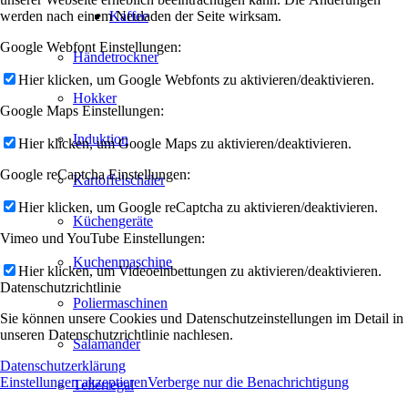
werden nach einem Neuladen der Seite wirksam.
Kaffee
Google Webfont Einstellungen:
Händetrockner
Hier klicken, um Google Webfonts zu aktivieren/deaktivieren.
Hokker
Google Maps Einstellungen:
Induktion
Hier klicken, um Google Maps zu aktivieren/deaktivieren.
Google reCaptcha Einstellungen:
Kartoffelschäler
Hier klicken, um Google reCaptcha zu aktivieren/deaktivieren.
Küchengeräte
Vimeo und YouTube Einstellungen:
Kuchenmaschine
Hier klicken, um Videoeinbettungen zu aktivieren/deaktivieren.
Datenschutzrichtlinie
Poliermaschinen
Sie können unsere Cookies und Datenschutzeinstellungen im Detail in
unseren Datenschutzrichtlinie nachlesen.
Salamander
Datenschutzerklärung
Einstellungen akzeptieren
Verberge nur die Benachrichtigung
Tellerregal