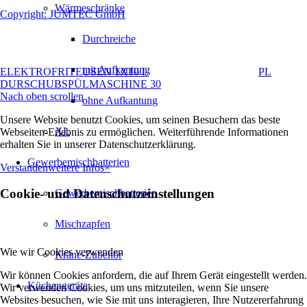
Wärmeschränke
Copyright: JUMTEC GmbH
Durchreiche
mit Aufkantung
ELEKTROFRITEUSEN 1X10 L
PL
DURSCHUBSPÜLMASCHINE 30
Nach oben scrollen
ohne Aufkantung
Unsere Website benutzt Cookies, um seinen Besuchern das beste
XL
Webseiten-Erlebnis zu ermöglichen. Weiterführende Informationen
erhalten Sie in unserer Datenschutzerklärung.
Gewerbemischbatterien
Verstanden
weitere Infos
×
Cookie- und Datenschutzeinstellungen
Gewerbemischbatterien
Mischzapfen
Wie wir Cookies verwenden
Kräne-Zubehör
Wir können Cookies anfordern, die auf Ihrem Gerät eingestellt werden.
Küchengeräte
Wir verwenden Cookies, um uns mitzuteilen, wenn Sie unsere
Websites besuchen, wie Sie mit uns interagieren, Ihre Nutzererfahrung