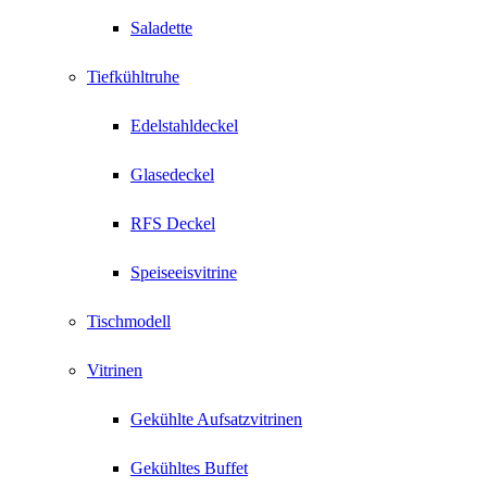
Saladette
Tiefkühltruhe
Edelstahldeckel
Glasedeckel
RFS Deckel
Speiseeisvitrine
Tischmodell
Vitrinen
Gekühlte Aufsatzvitrinen
Gekühltes Buffet