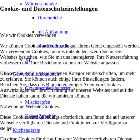
Wärmeschränke
Cookie- und Datenschutzeinstellungen
Durchreiche
mit Aufkantung
Wie wir Cookies verwenden
Wir können Cookies anfordern, die auf Ihrem Gerät eingestellt werden.
ohne Aufkantung
Wir verwenden Cookies, um uns mitzuteilen, wenn Sie unsere
Websites besuchen, wie Sie mit uns interagieren, Ihre Nutzererfahrung
XL
verbessern und Ihre Beziehung zu unserer Website anpassen.
Klicken Sie auf die verschiedenen Kategorienüberschriften, um mehr
Gewerbemischbatterien
zu erfahren. Sie können auch einige Ihrer Einstellungen ändern.
Beachten Sie, dass das Blockieren einiger Arten von Cookies
Gewerbemischbatterien
Auswirkungen auf Ihre Erfahrung auf unseren Websites und auf die
Dienste haben kann, die wir anbieten können.
Mischzapfen
Notwendige Website Cookies
Kräne-Zubehör
Diese Cookies sind unbedingt erforderlich, um Ihnen die auf unserer
Webseite verfügbaren Dienste und Funktionen zur Verfügung zu
stellen.
Küchengeräte
Da diese Cookies für die auf unserer Webseite verfügbaren Dienste