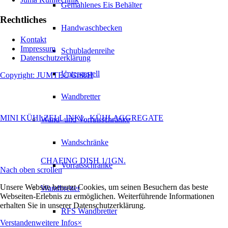
Gemahlenes Eis Behälter
Rechtliches
Handwaschbecken
Kontakt
Impressum
Schubladenreihe
Datenschutzerklärung
Untergestell
Copyright: JUMTEC GmbH
Wandbretter
MINI KÜHLZELL INKL. KÜHLAGGREGATE
Wand- und Vorratsschränke
Wandschränke
CHAFING DISH 1/1GN.
Vorratsschränke
Nach oben scrollen
Unsere Website benutzt Cookies, um seinen Besuchern das beste
Wandbretter
Webseiten-Erlebnis zu ermöglichen. Weiterführende Informationen
erhalten Sie in unserer Datenschutzerklärung.
RFS Wandbretter
Verstanden
weitere Infos
×