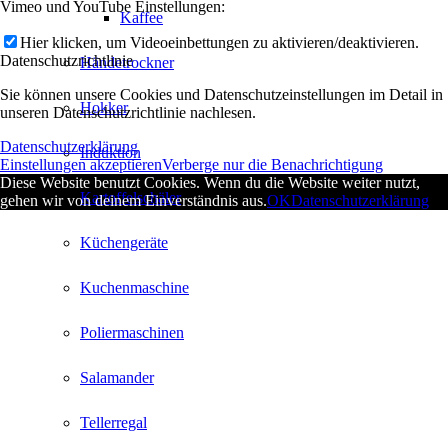
Vimeo und YouTube Einstellungen:
Kaffee
Hier klicken, um Videoeinbettungen zu aktivieren/deaktivieren.
Datenschutzrichtlinie
Händetrockner
Sie können unsere Cookies und Datenschutzeinstellungen im Detail in
Hokker
unseren Datenschutzrichtlinie nachlesen.
Datenschutzerklärung
Induktion
Einstellungen akzeptieren
Verberge nur die Benachrichtigung
Diese Website benutzt Cookies. Wenn du die Website weiter nutzt,
Kartoffelschäler
gehen wir von deinem Einverständnis aus.
OK
Datenschutzerklärung
Küchengeräte
Kuchenmaschine
Poliermaschinen
Salamander
Tellerregal