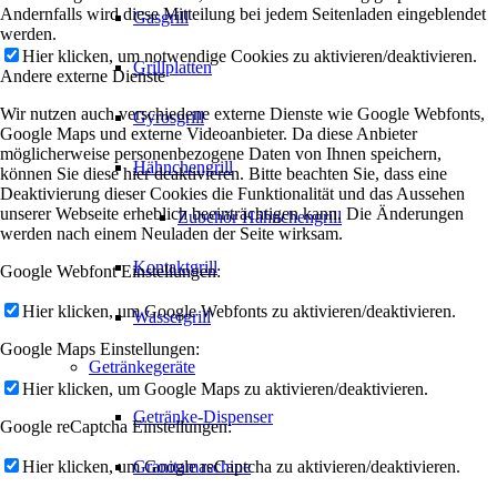
Andernfalls wird diese Mitteilung bei jedem Seitenladen eingeblendet
Gasgrill
werden.
Hier klicken, um notwendige Cookies zu aktivieren/deaktivieren.
Grillplatten
Andere externe Dienste
Wir nutzen auch verschiedene externe Dienste wie Google Webfonts,
Gyrosgrill
Google Maps und externe Videoanbieter. Da diese Anbieter
möglicherweise personenbezogene Daten von Ihnen speichern,
Hähnchengrill
können Sie diese hier deaktivieren. Bitte beachten Sie, dass eine
Deaktivierung dieser Cookies die Funktionalität und das Aussehen
unserer Webseite erheblich beeinträchtigen kann. Die Änderungen
Zubehör Hähnchengrill
werden nach einem Neuladen der Seite wirksam.
Kontaktgrill
Google Webfont Einstellungen:
Hier klicken, um Google Webfonts zu aktivieren/deaktivieren.
Wassergrill
Google Maps Einstellungen:
Getränkegeräte
Hier klicken, um Google Maps zu aktivieren/deaktivieren.
Getränke-Dispenser
Google reCaptcha Einstellungen:
Hier klicken, um Google reCaptcha zu aktivieren/deaktivieren.
Granitamaschine