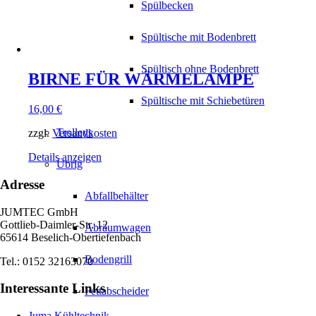
Spülbecken
Spültische mit Bodenbrett
Spültisch ohne Bodenbrett
BIRNE FÜR WÄRMELAMPE
Spültische mit Schiebetüren
16,00
€
Trolleys
zzgl.
Versandkosten
Details anzeigen
Übrig
Adresse
Abfallbehälter
JUMTEC GmbH
Gottlieb-Daimler-Str. 12
Abräumwagen
65614 Beselich-Obertiefenbach
Bodengrill
Tel.: 0152 32163070
Interessante Links
Fettabscheider
Juma Kühltechnik