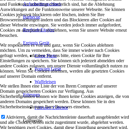
Aufschnittmaschinen
und Funktionen unbedingt erforderlich sind, hat die Ablehnung
Auswirkungen auf die Funktionsweise unserer Webseite. Sie können
Cookies jederzeit blockieren oder löschen, indem Sie Ihre
Barbecue
Browsereinstellungen ändern und das Blockieren aller Cookies auf
dieser Webseite erzwingen. Sie werden jedoch immer aufgefordert,
Brotkorb Etagère
Cookies zu akzeptieren / abzulehnen, wenn Sie unsere Website erneut
besuchen.
Ereignis Gerät
Wir respektieren es voll und ganz, wenn Sie Cookies ablehnen
möchten. Um zu vermeiden, dass Sie immer wieder nach Cookies
gefragt werden, erlauben Sie uns bitte, einen Cookie für Ihre
Crepe Platte
Einstellungen zu speichern. Sie können sich jederzeit abmelden oder
andere Cookies zulassen, um unsere Dienste vollumfänglich nutzen zu
Popcorn Gerät
können. Wenn Sie Cookies ablehnen, werden alle gesetzten Cookies
auf unserer Domain entfernt.
Waffeleisen
Wir stellen Ihnen eine Liste der von Ihrem Computer auf unserer
Domain gespeicherten Cookies zur Verfügung. Aus
Friteusen
Sicherheitsgründen können wie Ihnen keine Cookies anzeigen, die von
anderen Domains gespeichert werden. Diese können Sie in den
Sicherheitseinstellungen Ihres Browsers einsehen.
Friteusen Zubehör
Aktivieren, damit die Nachrichtenleiste dauerhaft ausgeblendet wird
Grillgeräte
und alle Cookies, denen nicht zugestimmt wurde, abgelehnt werden.
Wir benötigen zwei Cookies, damit diese Einstellung gespeichert wird.