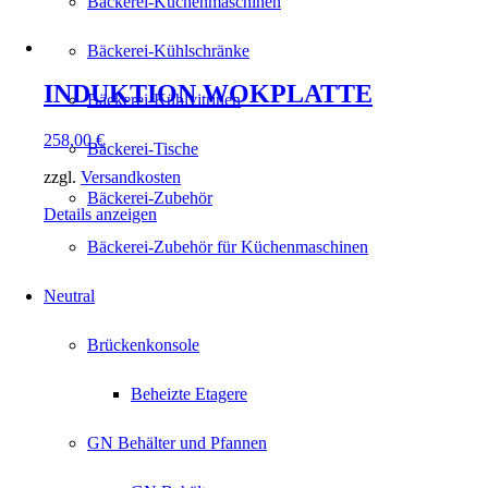
Bäckerei-Küchenmaschinen
Bäckerei-Kühlschränke
INDUKTION WOKPLATTE
Bäckerei-Kühlvitrinen
258,00
€
Bäckerei-Tische
zzgl.
Versandkosten
Bäckerei-Zubehör
Details anzeigen
Bäckerei-Zubehör für Küchenmaschinen
Neutral
Brückenkonsole
Beheizte Etagere
GN Behälter und Pfannen