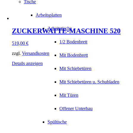
Tische
Arbeitsplatten
Arbeitstische
ZUCKERWATTE-MASCHINE 520
1/2 Bodenbrett
519,00
€
zzgl.
Versandkosten
Mit Bodenbrett
Details anzeigen
Mit Schiebetüren
Mit Schiebetüren u. Schubladen
Mit Türen
Offener Unterbau
Spültische