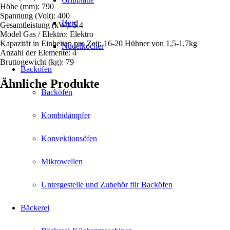
Höhe (mm): 790
Spannung (Volt): 400
Herd
Gesamtleistung (kW): 5.4
Model Gas / Elektro: Elektro
Kapazität in Einheiten pro Zeit: 16-20 Hühner von 1,5-1,7kg
Nudelkocher
Anzahl der Elemente: 4
Bruttogewicht (kg): 79
Backöfen
Ähnliche Produkte
Backöfen
Kombidämpfer
Konvektionsöfen
Mikrowellen
Untergestelle und Zubehör für Backöfen
Bäckerei