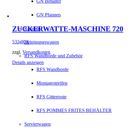
GN Behälter
GN Pfannen
ZUCKERWATTE-MASCHINE 720
Konsole
532,00
€
Reinigungswagen
zzgl.
Versandkosten
RFS Wandborde und Zubehör
Details anzeigen
RFS Wandborde
Montagestreifen
RFS Gitterroste
RFS POMMES FRITES BEHÄLTER
Servierwagen