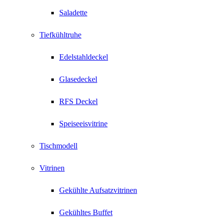
Saladette
Tiefkühltruhe
Edelstahldeckel
Glasedeckel
RFS Deckel
Speiseeisvitrine
Tischmodell
Vitrinen
Gekühlte Aufsatzvitrinen
Gekühltes Buffet