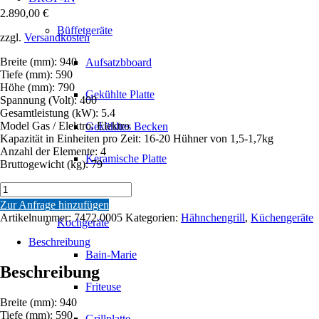
2.890,00
€
Büffetgeräte
zzgl.
Versandkosten
Breite (mm): 940
Aufsatzbboard
Tiefe (mm): 590
Höhe (mm): 790
Gekühlte Platte
Spannung (Volt): 400
Gesamtleistung (kW): 5.4
Model Gas / Elektro: Elektro
Gekühltes Becken
Kapazität in Einheiten pro Zeit: 16-20 Hühner von 1,5-1,7kg
Anzahl der Elemente: 4
Keramische Platte
Bruttogewicht (kg): 79
HÄHNCHENGRILL
Lift
ELEKTRO
Zur Anfrage hinzufügen
4
Artikelnummer:
7472.0005
Kategorien:
Hähnchengrill
,
Küchengeräte
Kochgeräte
SPIEßEN
Menge
Beschreibung
Bain-Marie
Beschreibung
Friteuse
Breite (mm): 940
Tiefe (mm): 590
Grillplatte