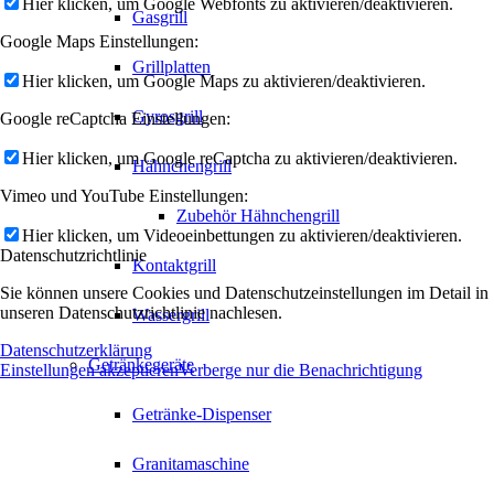
Hier klicken, um Google Webfonts zu aktivieren/deaktivieren.
Gasgrill
Google Maps Einstellungen:
Grillplatten
Hier klicken, um Google Maps zu aktivieren/deaktivieren.
Gyrosgrill
Google reCaptcha Einstellungen:
Hier klicken, um Google reCaptcha zu aktivieren/deaktivieren.
Hähnchengrill
Vimeo und YouTube Einstellungen:
Zubehör Hähnchengrill
Hier klicken, um Videoeinbettungen zu aktivieren/deaktivieren.
Datenschutzrichtlinie
Kontaktgrill
Sie können unsere Cookies und Datenschutzeinstellungen im Detail in
unseren Datenschutzrichtlinie nachlesen.
Wassergrill
Datenschutzerklärung
Getränkegeräte
Einstellungen akzeptieren
Verberge nur die Benachrichtigung
Getränke-Dispenser
Granitamaschine