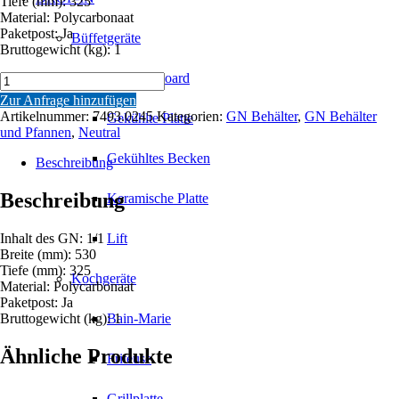
Tiefe (mm): 325
Material: Polycarbonaat
Paketpost: Ja
Büffetgeräte
Bruttogewicht (kg): 1
Aufsatzbboard
GN
DECKEL
Zur Anfrage hinzufügen
POLYCARBONAT
Artikelnummer:
7493.0245
Kategorien:
GN Behälter
,
GN Behälter
Gekühlte Platte
1/1GN
und Pfannen
,
Neutral
Menge
Gekühltes Becken
Beschreibung
Beschreibung
Keramische Platte
Inhalt des GN: 1/1
Lift
Breite (mm): 530
Tiefe (mm): 325
Kochgeräte
Material: Polycarbonaat
Paketpost: Ja
Bruttogewicht (kg): 1
Bain-Marie
Ähnliche Produkte
Friteuse
Grillplatte