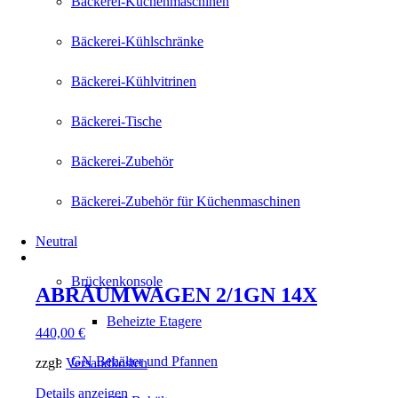
Bäckerei-Küchenmaschinen
Bäckerei-Kühlschränke
Bäckerei-Kühlvitrinen
Bäckerei-Tische
Bäckerei-Zubehör
Bäckerei-Zubehör für Küchenmaschinen
Neutral
Brückenkonsole
ABRÄUMWAGEN 2/1GN 14X
Beheizte Etagere
440,00
€
GN Behälter und Pfannen
zzgl.
Versandkosten
Details anzeigen