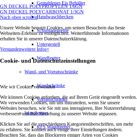
Gemahlenes Eis Behälter
GN DECKEL POLYPROPYLEN 1/6GN
GN DECKEL POLYCARBONAT 1/3GN
Handwaschbecken
Nach oben scrollen
Unsere Website benutzt Cookies, um seinen Besuchern das beste
Schubladenreihe
Webseiten-Erlebnis zu ermöglichen. Weiterführende Informationen
erhalten Sie in unserer Datenschutzerklärung.
Untergestell
Verstanden
weitere Infos
×
Wandbretter
Cookie- und Datenschutzeinstellungen
Wand- und Vorratsschränke
Wandschränke
Wie wir Cookies verwenden
Wir können Cookies anfordern, die auf Ihrem Gerät eingestellt werden.
Vorratsschränke
Wir verwenden Cookies, um uns mitzuteilen, wenn Sie unsere
Websites besuchen, wie Sie mit uns interagieren, Ihre Nutzererfahrung
Wandbretter
verbessern und Ihre Beziehung zu unserer Website anpassen.
Klicken Sie auf die verschiedenen Kategorienüberschriften, um mehr
RFS Wandbretter
zu erfahren. Sie können auch einige Ihrer Einstellungen ändern.
Beachten Sie, dass das Blockieren einiger Arten von Cookies