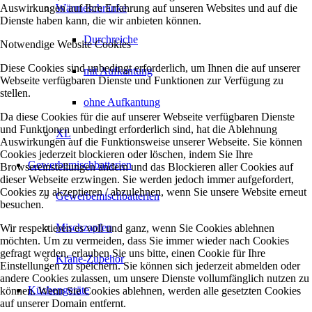
Auswirkungen auf Ihre Erfahrung auf unseren Websites und auf die
Wärmeschränke
Dienste haben kann, die wir anbieten können.
Durchreiche
Notwendige Website Cookies
Diese Cookies sind unbedingt erforderlich, um Ihnen die auf unserer
mit Aufkantung
Webseite verfügbaren Dienste und Funktionen zur Verfügung zu
stellen.
ohne Aufkantung
Da diese Cookies für die auf unserer Webseite verfügbaren Dienste
und Funktionen unbedingt erforderlich sind, hat die Ablehnung
XL
Auswirkungen auf die Funktionsweise unserer Webseite. Sie können
Cookies jederzeit blockieren oder löschen, indem Sie Ihre
Gewerbemischbatterien
Browsereinstellungen ändern und das Blockieren aller Cookies auf
dieser Webseite erzwingen. Sie werden jedoch immer aufgefordert,
Cookies zu akzeptieren / abzulehnen, wenn Sie unsere Website erneut
Gewerbemischbatterien
besuchen.
Mischzapfen
Wir respektieren es voll und ganz, wenn Sie Cookies ablehnen
möchten. Um zu vermeiden, dass Sie immer wieder nach Cookies
gefragt werden, erlauben Sie uns bitte, einen Cookie für Ihre
Kräne-Zubehör
Einstellungen zu speichern. Sie können sich jederzeit abmelden oder
andere Cookies zulassen, um unsere Dienste vollumfänglich nutzen zu
Küchengeräte
können. Wenn Sie Cookies ablehnen, werden alle gesetzten Cookies
auf unserer Domain entfernt.