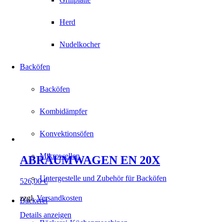
Herd
Nudelkocher
Backöfen
Backöfen
Kombidämpfer
Konvektionsöfen
Mikrowellen
ABRÄUMWAGEN EN 20X
Untergestelle und Zubehör für Backöfen
526,00
€
zzgl.
Versandkosten
Bäckerei
Details anzeigen