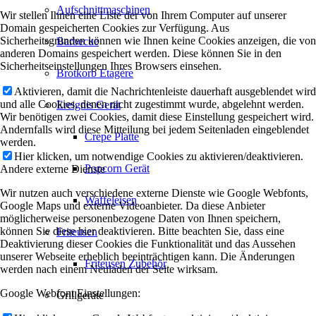
Aufschnittmaschinen
Wir stellen Ihnen eine Liste der von Ihrem Computer auf unserer
Domain gespeicherten Cookies zur Verfügung. Aus
Sicherheitsgründen können wie Ihnen keine Cookies anzeigen, die von
Barbecue
anderen Domains gespeichert werden. Diese können Sie in den
Sicherheitseinstellungen Ihres Browsers einsehen.
Brotkorb Etagère
Aktivieren, damit die Nachrichtenleiste dauerhaft ausgeblendet wird
und alle Cookies, denen nicht zugestimmt wurde, abgelehnt werden.
Ereignis Gerät
Wir benötigen zwei Cookies, damit diese Einstellung gespeichert wird.
Andernfalls wird diese Mitteilung bei jedem Seitenladen eingeblendet
Crepe Platte
werden.
Hier klicken, um notwendige Cookies zu aktivieren/deaktivieren.
Popcorn Gerät
Andere externe Dienste
Wir nutzen auch verschiedene externe Dienste wie Google Webfonts,
Waffeleisen
Google Maps und externe Videoanbieter. Da diese Anbieter
möglicherweise personenbezogene Daten von Ihnen speichern,
können Sie diese hier deaktivieren. Bitte beachten Sie, dass eine
Friteusen
Deaktivierung dieser Cookies die Funktionalität und das Aussehen
unserer Webseite erheblich beeinträchtigen kann. Die Änderungen
Friteusen Zubehör
werden nach einem Neuladen der Seite wirksam.
Google Webfont Einstellungen:
Grillgeräte