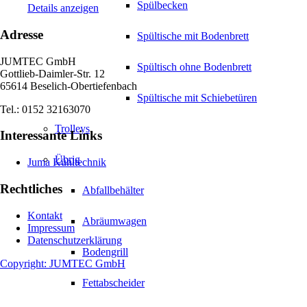
Spülbecken
Details anzeigen
Adresse
Spültische mit Bodenbrett
JUMTEC GmbH
Spültisch ohne Bodenbrett
Gottlieb-Daimler-Str. 12
65614 Beselich-Obertiefenbach
Spültische mit Schiebetüren
Tel.: 0152 32163070
Trolleys
Interessante Links
Übrig
Juma Kühltechnik
Rechtliches
Abfallbehälter
Kontakt
Abräumwagen
Impressum
Datenschutzerklärung
Bodengrill
Copyright: JUMTEC GmbH
Fettabscheider