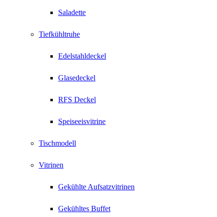
Saladette
Tiefkühltruhe
Edelstahldeckel
Glasedeckel
RFS Deckel
Speiseeisvitrine
Tischmodell
Vitrinen
Gekühlte Aufsatzvitrinen
Gekühltes Buffet