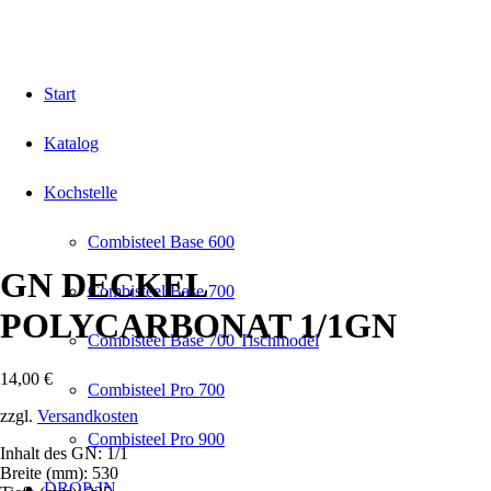
Start
Katalog
Kochstelle
Combisteel Base 600
GN DECKEL
Combisteel Base 700
POLYCARBONAT 1/1GN
Combisteel Base 700 Tischmodel
14,00
€
Combisteel Pro 700
zzgl.
Versandkosten
Combisteel Pro 900
Inhalt des GN: 1/1
Breite (mm): 530
DROP-IN