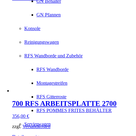
GN Behälter
GN Pfannen
Konsole
Reinigungswagen
RFS Wandborde und Zubehör
RFS Wandborde
Montagestreifen
RFS Gitterroste
700 RFS ARBEITSPLATTE 2700
RFS POMMES FRITES BEHÄLTER
356,00
€
Servierwagen
zzgl.
Versandkosten