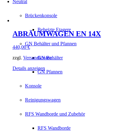
Neutral
Brückenkonsole
Beheizte Etagere
ABRÄUMWAGEN EN 14X
GN Behälter und Pfannen
440,00
€
zzgl.
Versandkosten
GN Behälter
Details anzeigen
GN Pfannen
Konsole
Reinigungswagen
RFS Wandborde und Zubehör
RFS Wandborde