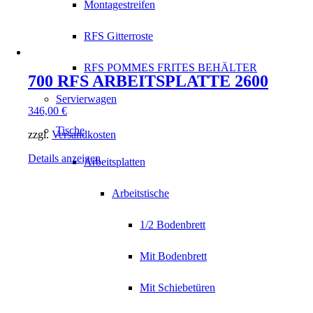
Montagestreifen
RFS Gitterroste
RFS POMMES FRITES BEHÄLTER
700 RFS ARBEITSPLATTE 2600
Servierwagen
346,00
€
Tische
zzgl.
Versandkosten
Details anzeigen
Arbeitsplatten
Arbeitstische
1/2 Bodenbrett
Mit Bodenbrett
Mit Schiebetüren