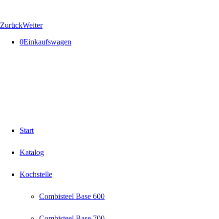
Zurück
Weiter
0
Einkaufswagen
Start
Katalog
Kochstelle
Combisteel Base 600
Combisteel Base 700