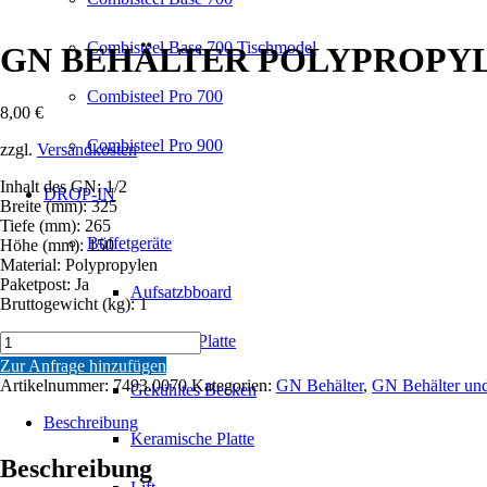
Combisteel Base 700 Tischmodel
GN BEHÄLTER POLYPROPYL
Combisteel Pro 700
8,00
€
Combisteel Pro 900
zzgl.
Versandkosten
Inhalt des GN: 1/2
DROP-IN
Breite (mm): 325
Tiefe (mm): 265
Büffetgeräte
Höhe (mm): 150
Material: Polypropylen
Paketpost: Ja
Aufsatzbboard
Bruttogewicht (kg): 1
GN
Gekühlte Platte
BEHÄLTER
Zur Anfrage hinzufügen
POLYPROPYLEN
Artikelnummer:
7493.0070
Kategorien:
GN Behälter
,
GN Behälter un
Gekühltes Becken
1/2GN-
150MM
Beschreibung
Menge
Keramische Platte
Beschreibung