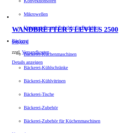
Konvektionsöfen
Mikrowellen
Untergestelle und Zubehör für Backöfen
WANDBRETTER 5 LEVELS 2500
Bäckerei
940,00
€
zzgl.
Versandkosten
Bäckerei-Küchenmaschinen
Details anzeigen
Bäckerei-Kühlschränke
Bäckerei-Kühlvitrinen
Bäckerei-Tische
Bäckerei-Zubehör
Bäckerei-Zubehör für Küchenmaschinen