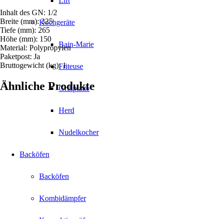
Lift
Inhalt des GN: 1/2
Breite (mm): 325
Kochgeräte
Tiefe (mm): 265
Höhe (mm): 150
Bain-Marie
Material: Polypropylen
Paketpost: Ja
Bruttogewicht (kg): 1
Friteuse
Ähnliche Produkte
Grillplatte
Herd
Nudelkocher
Backöfen
Backöfen
Kombidämpfer