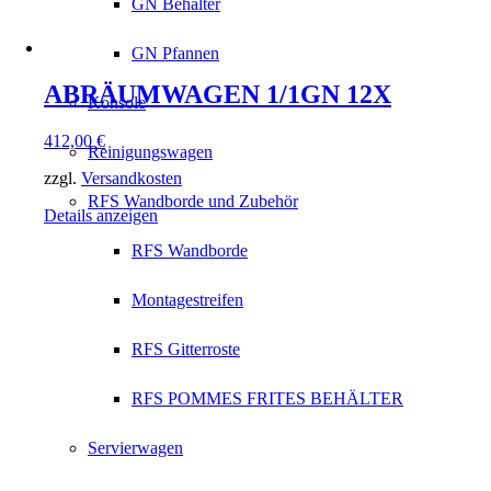
GN Behälter
GN Pfannen
ABRÄUMWAGEN 1/1GN 12X
Konsole
412,00
€
Reinigungswagen
zzgl.
Versandkosten
RFS Wandborde und Zubehör
Details anzeigen
RFS Wandborde
Montagestreifen
RFS Gitterroste
RFS POMMES FRITES BEHÄLTER
Servierwagen