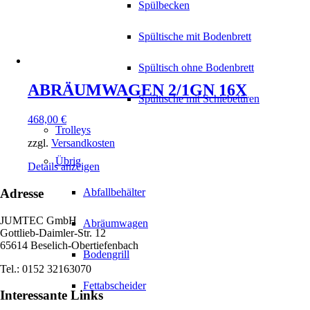
Spülbecken
Spültische mit Bodenbrett
Spültisch ohne Bodenbrett
ABRÄUMWAGEN 2/1GN 16X
Spültische mit Schiebetüren
468,00
€
Trolleys
zzgl.
Versandkosten
Übrig
Details anzeigen
Adresse
Abfallbehälter
JUMTEC GmbH
Abräumwagen
Gottlieb-Daimler-Str. 12
65614 Beselich-Obertiefenbach
Bodengrill
Tel.: 0152 32163070
Fettabscheider
Interessante Links