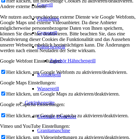
Hier klicken, um notwendige Cookies zu aktivieren/deaktivieren.
Gasgrill
Andere externe Dienste
Wir nutzen auch verschiedene externe Dienste wie Google Webfonts,
Grillplatten
Google Maps und externe Videoanbieter. Da diese Anbieter
möglicherweise personenbezogene Daten von Ihnen speichern,
Gyrosgrill
können Sie diese hier deaktivieren. Bitte beachten Sie, dass eine
Deaktivierung dieser Cookies die Funktionalität und das Aussehen
unserer Webseite erheblich beeinträchtigen kann. Die Änderungen
Hähnchengrill
werden nach einem Neuladen der Seite wirksam.
Zubehör Hähnchengrill
Google Webfont Einstellungen:
Hier klicken, um Google Webfonts zu aktivieren/deaktivieren.
Kontaktgrill
Google Maps Einstellungen:
Wassergrill
Hier klicken, um Google Maps zu aktivieren/deaktivieren.
Getränkegeräte
Google reCaptcha Einstellungen:
Hier klicken, um Google reCaptcha zu aktivieren/deaktivieren.
Getränke-Dispenser
Vimeo und YouTube Einstellungen:
Granitamaschine
Hier klicken, um Videoeinbettungen zu aktivieren/deaktivieren.