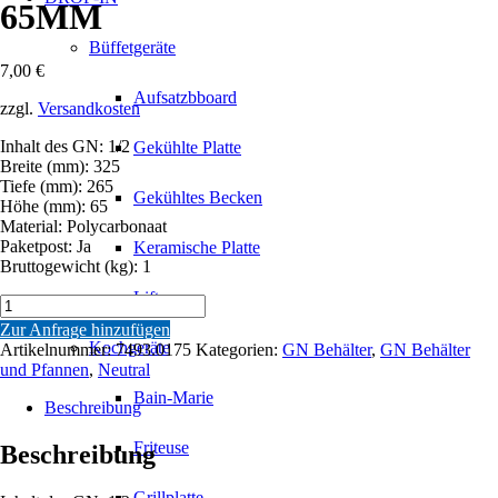
65MM
Büffetgeräte
7,00
€
Aufsatzbboard
zzgl.
Versandkosten
Inhalt des GN: 1/2
Gekühlte Platte
Breite (mm): 325
Tiefe (mm): 265
Gekühltes Becken
Höhe (mm): 65
Material: Polycarbonaat
Paketpost: Ja
Keramische Platte
Bruttogewicht (kg): 1
Lift
GN
BEHÄLTER
Zur Anfrage hinzufügen
POLYCARBONAT
Kochgeräte
Artikelnummer:
7493.0175
Kategorien:
GN Behälter
,
GN Behälter
1/2GN-
und Pfannen
,
Neutral
65MM
Bain-Marie
Menge
Beschreibung
Friteuse
Beschreibung
Grillplatte