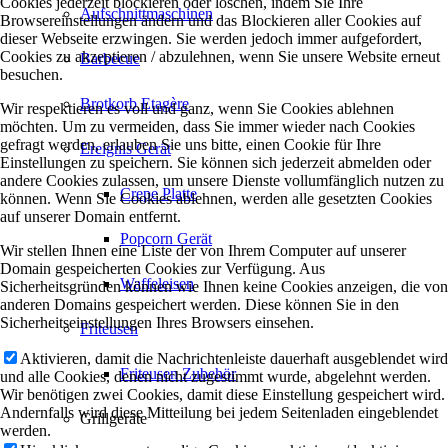
Cookies jederzeit blockieren oder löschen, indem Sie Ihre
Aufschnittmaschinen
Browsereinstellungen ändern und das Blockieren aller Cookies auf
dieser Webseite erzwingen. Sie werden jedoch immer aufgefordert,
Cookies zu akzeptieren / abzulehnen, wenn Sie unsere Website erneut
Barbecue
besuchen.
Brotkorb Etagère
Wir respektieren es voll und ganz, wenn Sie Cookies ablehnen
möchten. Um zu vermeiden, dass Sie immer wieder nach Cookies
gefragt werden, erlauben Sie uns bitte, einen Cookie für Ihre
Ereignis Gerät
Einstellungen zu speichern. Sie können sich jederzeit abmelden oder
andere Cookies zulassen, um unsere Dienste vollumfänglich nutzen zu
Crepe Platte
können. Wenn Sie Cookies ablehnen, werden alle gesetzten Cookies
auf unserer Domain entfernt.
Popcorn Gerät
Wir stellen Ihnen eine Liste der von Ihrem Computer auf unserer
Domain gespeicherten Cookies zur Verfügung. Aus
Waffeleisen
Sicherheitsgründen können wie Ihnen keine Cookies anzeigen, die von
anderen Domains gespeichert werden. Diese können Sie in den
Sicherheitseinstellungen Ihres Browsers einsehen.
Friteusen
Aktivieren, damit die Nachrichtenleiste dauerhaft ausgeblendet wird
Friteusen Zubehör
und alle Cookies, denen nicht zugestimmt wurde, abgelehnt werden.
Wir benötigen zwei Cookies, damit diese Einstellung gespeichert wird.
Andernfalls wird diese Mitteilung bei jedem Seitenladen eingeblendet
Grillgeräte
werden.