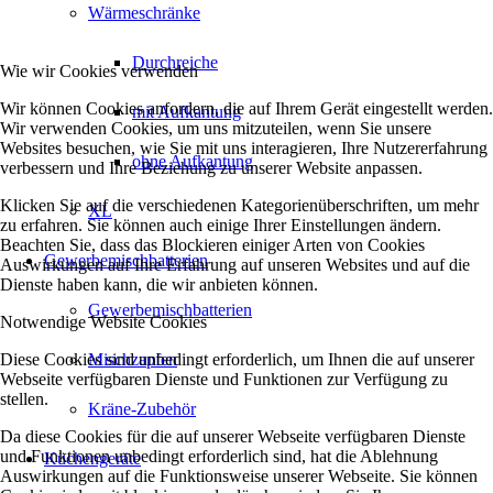
Wärmeschränke
Durchreiche
Wie wir Cookies verwenden
Wir können Cookies anfordern, die auf Ihrem Gerät eingestellt werden.
mit Aufkantung
Wir verwenden Cookies, um uns mitzuteilen, wenn Sie unsere
Websites besuchen, wie Sie mit uns interagieren, Ihre Nutzererfahrung
ohne Aufkantung
verbessern und Ihre Beziehung zu unserer Website anpassen.
Klicken Sie auf die verschiedenen Kategorienüberschriften, um mehr
XL
zu erfahren. Sie können auch einige Ihrer Einstellungen ändern.
Beachten Sie, dass das Blockieren einiger Arten von Cookies
Gewerbemischbatterien
Auswirkungen auf Ihre Erfahrung auf unseren Websites und auf die
Dienste haben kann, die wir anbieten können.
Gewerbemischbatterien
Notwendige Website Cookies
Diese Cookies sind unbedingt erforderlich, um Ihnen die auf unserer
Mischzapfen
Webseite verfügbaren Dienste und Funktionen zur Verfügung zu
stellen.
Kräne-Zubehör
Da diese Cookies für die auf unserer Webseite verfügbaren Dienste
und Funktionen unbedingt erforderlich sind, hat die Ablehnung
Küchengeräte
Auswirkungen auf die Funktionsweise unserer Webseite. Sie können