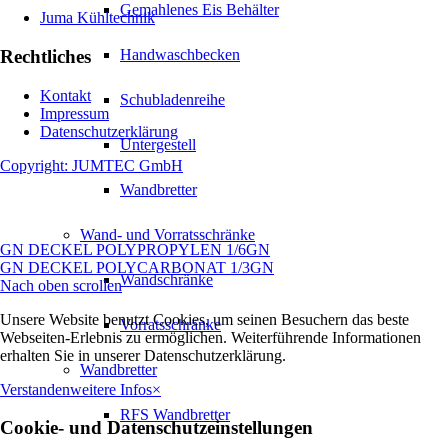
Gemahlenes Eis Behälter
Juma Kühltechnik
Rechtliches
Handwaschbecken
Kontakt
Schubladenreihe
Impressum
Datenschutzerklärung
Untergestell
Copyright: JUMTEC GmbH
Wandbretter
Wand- und Vorratsschränke
GN DECKEL POLYPROPYLEN 1/6GN
GN DECKEL POLYCARBONAT 1/3GN
Wandschränke
Nach oben scrollen
Unsere Website benutzt Cookies, um seinen Besuchern das beste
Vorratsschränke
Webseiten-Erlebnis zu ermöglichen. Weiterführende Informationen
erhalten Sie in unserer Datenschutzerklärung.
Wandbretter
Verstanden
weitere Infos
×
RFS Wandbretter
Cookie- und Datenschutzeinstellungen