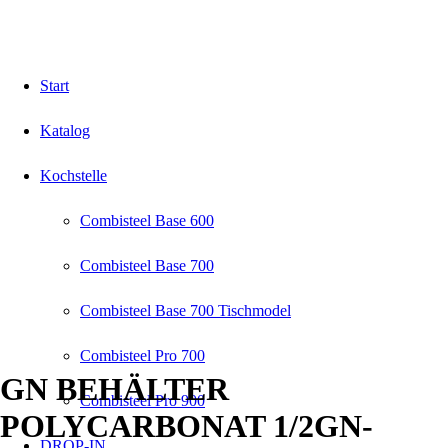
Start
Katalog
Kochstelle
Combisteel Base 600
Combisteel Base 700
Combisteel Base 700 Tischmodel
Combisteel Pro 700
GN BEHÄLTER
Combisteel Pro 900
POLYCARBONAT 1/2GN-
DROP-IN