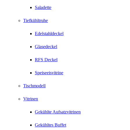
Saladette
Tiefkühltruhe
Edelstahldeckel
Glasedeckel
RFS Deckel
Speiseeisvitrine
Tischmodell
Vitrinen
Gekühlte Aufsatzvitrinen
Gekühltes Buffet