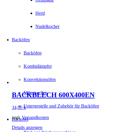
Herd
Nudelkocher
Backöfen
Backöfen
Kombidämpfer
Konvektionsöfen
Mikrowellen
BACKBLECH 600X400EN
Untergestelle und Zubehör für Backöfen
34,00
€
zzgl.
Versandkosten
Bäckerei
Details anzeigen