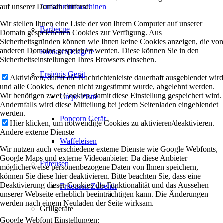
auf unserer Domain entfernt.
Aufschnittmaschinen
Wir stellen Ihnen eine Liste der von Ihrem Computer auf unserer
Barbecue
Domain gespeicherten Cookies zur Verfügung. Aus
Sicherheitsgründen können wie Ihnen keine Cookies anzeigen, die von
anderen Domains gespeichert werden. Diese können Sie in den
Brotkorb Etagère
Sicherheitseinstellungen Ihres Browsers einsehen.
Ereignis Gerät
Aktivieren, damit die Nachrichtenleiste dauerhaft ausgeblendet wird
und alle Cookies, denen nicht zugestimmt wurde, abgelehnt werden.
Wir benötigen zwei Cookies, damit diese Einstellung gespeichert wird.
Crepe Platte
Andernfalls wird diese Mitteilung bei jedem Seitenladen eingeblendet
werden.
Popcorn Gerät
Hier klicken, um notwendige Cookies zu aktivieren/deaktivieren.
Andere externe Dienste
Waffeleisen
Wir nutzen auch verschiedene externe Dienste wie Google Webfonts,
Google Maps und externe Videoanbieter. Da diese Anbieter
Friteusen
möglicherweise personenbezogene Daten von Ihnen speichern,
können Sie diese hier deaktivieren. Bitte beachten Sie, dass eine
Deaktivierung dieser Cookies die Funktionalität und das Aussehen
Friteusen Zubehör
unserer Webseite erheblich beeinträchtigen kann. Die Änderungen
werden nach einem Neuladen der Seite wirksam.
Grillgeräte
Google Webfont Einstellungen: