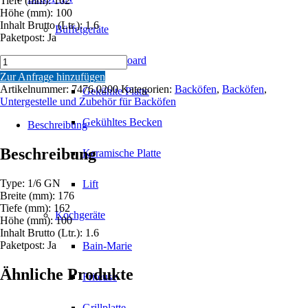
Tiefe (mm): 162
Höhe (mm): 100
Inhalt Brutto (Ltr.): 1.6
Büffetgeräte
Paketpost: Ja
GN
Aufsatzbboard
BEHÄLTER
Zur Anfrage hinzufügen
1/6GN-
Artikelnummer:
7476.0200
Kategorien:
Backöfen
,
Backöfen
,
Gekühlte Platte
100MM
Untergestelle und Zubehör für Backöfen
Menge
Gekühltes Becken
Beschreibung
Beschreibung
Keramische Platte
Type: 1/6 GN
Lift
Breite (mm): 176
Tiefe (mm): 162
Kochgeräte
Höhe (mm): 100
Inhalt Brutto (Ltr.): 1.6
Paketpost: Ja
Bain-Marie
Ähnliche Produkte
Friteuse
Grillplatte