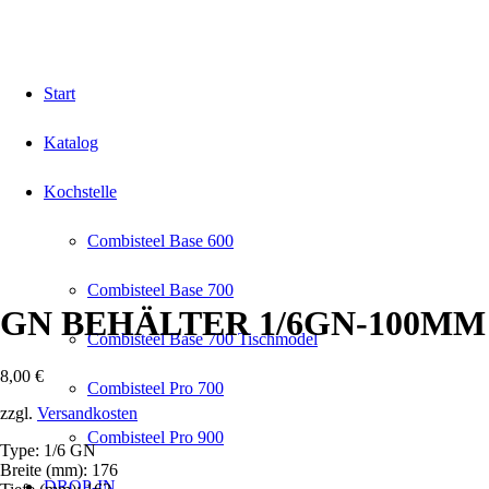
Start
Katalog
Kochstelle
Combisteel Base 600
Combisteel Base 700
GN BEHÄLTER 1/6GN-100MM
Combisteel Base 700 Tischmodel
8,00
€
Combisteel Pro 700
zzgl.
Versandkosten
Combisteel Pro 900
Type: 1/6 GN
Breite (mm): 176
DROP-IN