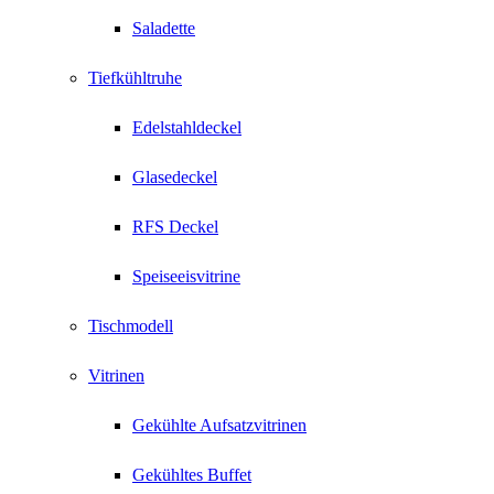
Saladette
Tiefkühltruhe
Edelstahldeckel
Glasedeckel
RFS Deckel
Speiseeisvitrine
Tischmodell
Vitrinen
Gekühlte Aufsatzvitrinen
Gekühltes Buffet