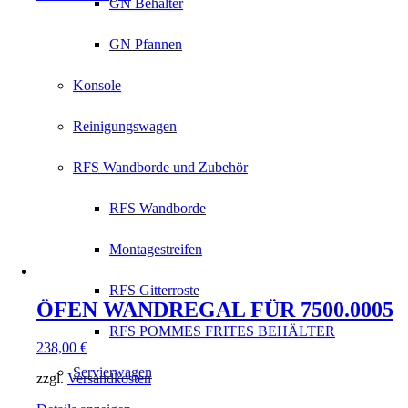
GN Behälter
GN Pfannen
Konsole
Reinigungswagen
RFS Wandborde und Zubehör
RFS Wandborde
Montagestreifen
RFS Gitterroste
ÖFEN WANDREGAL FÜR 7500.0005
RFS POMMES FRITES BEHÄLTER
238,00
€
Servierwagen
zzgl.
Versandkosten