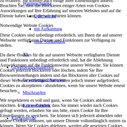
zu erfahren. Sie können auch einige Ihrer Einstellungen ändern.
Wärmeschränke
Beachten Sie, dass das Blockieren einiger Arten von Cookies
Auswirkungen auf Ihre Erfahrung auf unseren Websites und auf die
Dienste haben kann, die wir anbieten können.
Durchreiche
Notwendige Website Cookies
mit Aufkantung
Diese Cookies sind unbedingt erforderlich, um Ihnen die auf unserer
Webseite verfügbaren Dienste und Funktionen zur Verfügung zu
ohne Aufkantung
stellen.
XL
Da diese Cookies für die auf unserer Webseite verfügbaren Dienste
und Funktionen unbedingt erforderlich sind, hat die Ablehnung
Auswirkungen auf die Funktionsweise unserer Webseite. Sie können
Gewerbemischbatterien
Cookies jederzeit blockieren oder löschen, indem Sie Ihre
Browsereinstellungen ändern und das Blockieren aller Cookies auf
Gewerbemischbatterien
dieser Webseite erzwingen. Sie werden jedoch immer aufgefordert,
Cookies zu akzeptieren / abzulehnen, wenn Sie unsere Website erneut
besuchen.
Mischzapfen
Wir respektieren es voll und ganz, wenn Sie Cookies ablehnen
möchten. Um zu vermeiden, dass Sie immer wieder nach Cookies
Kräne-Zubehör
gefragt werden, erlauben Sie uns bitte, einen Cookie für Ihre
Einstellungen zu speichern. Sie können sich jederzeit abmelden oder
Küchengeräte
andere Cookies zulassen, um unsere Dienste vollumfänglich nutzen zu
können. Wenn Sie Cookies ablehnen, werden alle gesetzten Cookies