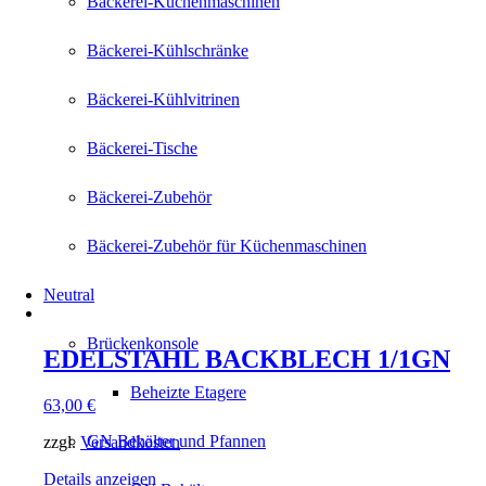
Bäckerei-Küchenmaschinen
Bäckerei-Kühlschränke
Bäckerei-Kühlvitrinen
Bäckerei-Tische
Bäckerei-Zubehör
Bäckerei-Zubehör für Küchenmaschinen
Neutral
Brückenkonsole
EDELSTAHL BACKBLECH 1/1GN
Beheizte Etagere
63,00
€
GN Behälter und Pfannen
zzgl.
Versandkosten
Details anzeigen