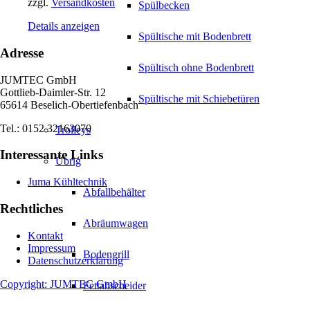
zzgl.
Versandkosten
Spülbecken
Details anzeigen
Spültische mit Bodenbrett
Adresse
Spültisch ohne Bodenbrett
JUMTEC GmbH
Gottlieb-Daimler-Str. 12
Spültische mit Schiebetüren
65614 Beselich-Obertiefenbach
Tel.: 0152 32163070
Trolleys
Interessante Links
Übrig
Juma Kühltechnik
Abfallbehälter
Rechtliches
Abräumwagen
Kontakt
Impressum
Bodengrill
Datenschutzerklärung
Copyright: JUMTEC GmbH
Fettabscheider